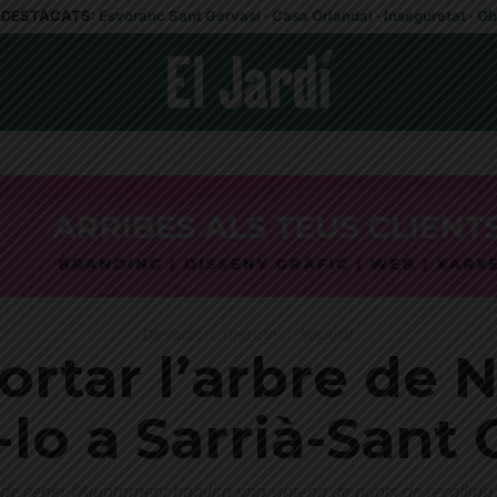
DESTACATS:
Esvoranc Sant Gervasi
·
Casa Orlandai
·
Inseguretat
·
Ob
Destacat
Districte
Societat
ortar l’arbre de N
-lo a Sarrià-Sant
 de gener l'Ajuntament habilita una vintena de punts de recollida a