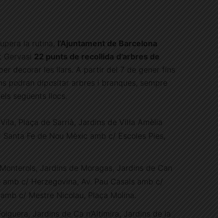
upera la rutina,
l’Ajuntament de Barcelona
nt Gervasi
22 punts de recollida
d’arbres de
per decorar les llars. A partir del 7 de gener fins
ïns podran dipositar arbres i branques, sempre
els següents llocs.
Vila, Plaça de Sarrià, Jardins de Vil·la Amèlia
 Santa Fe de Nou Mèxic amb c/ Escoles Pies,
 Monterols, Jardins de Moragas, Jardins de Can
ló amb c/ Herzegovina, Av. Pau Casals amb c/
s amb c/ Mestre Nicolau, Plaça Molina.
lguera, Jardins de Ca n’Altimira, Jardins de la