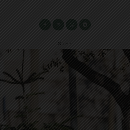
1
min.