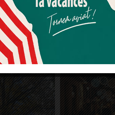
t es van
reciclar 10.273 arbres
de Nadal a
Més informació
Acceptar
Rebutjar tot
5 metres cúbics d’encoixinat, que es va fer
Quan l’usuari crea un compte al Diari el Jardí, dona el seu
t al llarg del primer semestre de l’any.
consentiment explícit per rebre comunicacions
informatives relacionades amb el servei. Aquest
consentiment pot ser revocat en qualsevol moment
arbres de nadal
nadal
Reciclatge
mitjançant l’enllaç de baixa present a tots els correus.