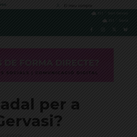
res
El meu compte
C
31.1
Sant Gervasi
C
31.1
Sarrià
adal per a
 Gervasi?
l districte