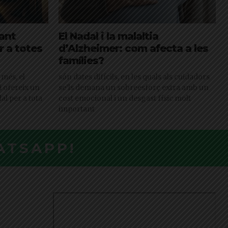
Sant
El Nadal i la malaltia
r a totes
d’Alzheimer: com afecta a les
famílies?
són dates difícils, en les quals als cuidadors
i ofereix un
se’ls demana un sobreesforç extra amb un
al per a tota
cost emocional i un desgast físic molt
important
ATSAPP!