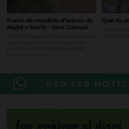
Punts de recollida d’arbres de
Què és u
Nadal a Sarrià – Sant Gervasi
"Estigueu amb 
creixent cap al
Del 7 al 17 de gener el veïnat podrà deixar els
seus arbres de Nadal i altres ornaments
vegetals a un dels 22 punts de recollida
habilitats al districte
REP LES NOTÍ