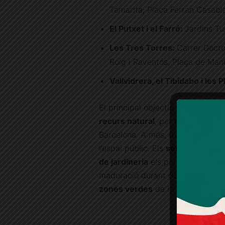
Tamarita, Plaça Ferran Casabl
El Putxet i el Farró:
Jardins Tu
Les Tres Torres:
Carrer Docto
Roig i Raventós, Plaça de Man
Vallvidrera, el Tibidabo i les 
El principal objectiu dels punts d
recurs natural
, per tal de millo
Barcelona. A més, d’aquesta man
l’espai públic. Els
serveis de net
de jardineria
els portaran al vive
maduració durant dos o tres meso
zones verdes
de la ciutat.