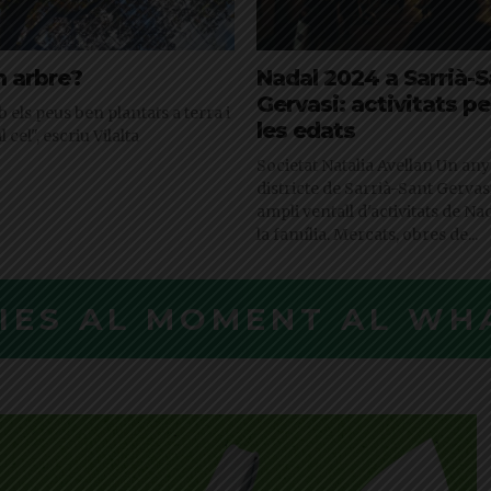
n arbre?
Nadal 2024 a Sarrià-
Gervasi: activitats pe
els peus ben plantats a terra i
les edats
 cel", escriu Vilalta
Societat Natalia Avellan Un any més, el
districte de Sarrià-Sant Gervas
ampli ventall d'activitats de Nad
la família. Mercats, obres de...
CIES AL MOMENT AL WH