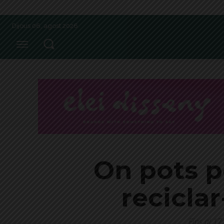
Dijous 06, agost 2026
On pots p
reciclar
Fins al 17