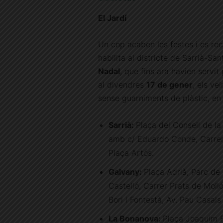
El Jardí
Un cop acaben les festes i es rec
habilita al districte de Sarrià-Sa
Nadal
, que fins ara havien servit 
al divendres
17 de gener
, els ve
sense guarniments de plàstic, en 
Sarrià:
Plaça del Consell de la 
amb c/ Eduardo Conde, Carrer
Plaça Artós.
Galvany:
Plaça Adrià, Parc de
Castelló, Carrer Prats de Mol
Bori i Fontestà, Av. Pau Casal
La Bonanova:
Plaça Joaquim Fo