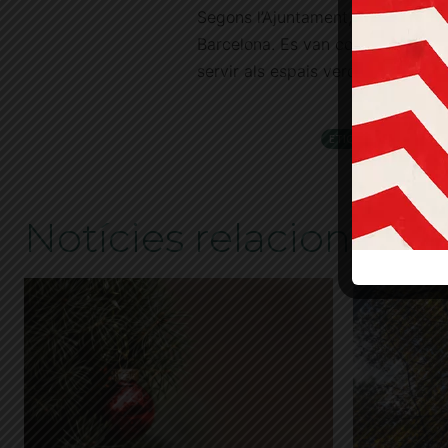
Segons l’Ajuntament, l’any passa
Barcelona. Es van convertir en 19
servir als espais verds de la ciuta
ETIQUETES
arbre
Notícies relacionades