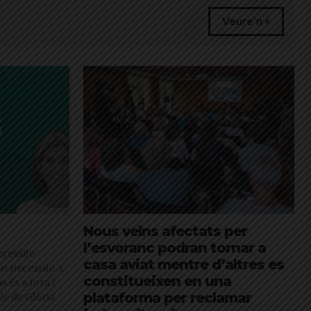
Veure'n +
Nous veïns afectats per
l’esvoranc podran tornar a
cessito
casa aviat mentre d’altres es
en necessito a
constitueixen en una
s és a fora i
plataforma per reclamar
cle de Glòria