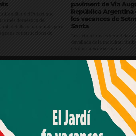
ats
paviment de Via Augu
República Argentina 
unifamiliar del Putxet que
les vacances de Set
ara més domèstica del
Santa
amb detalls ornamentals però
es grans construccions de
Les actuacions es beneficiaran
davallada de la mobilitat i tind
els dos caps de setmana
CIES AL MOMENT AL WH
Amb el seu acord, nosaltres fem servir galetes o
tecnologies similars per emmagatzemar, accedir i
processar dades personals com la seva visita a aquest lloc
web. Pot retirar el seu consentiment o oposar-se al
processament de dades basat en interessos legítims en
qualsevol moment fent clic a "Ajustos de cookies" o a la
nostra Política de privacitat en aquest lloc web. Si cliques
"acceptar" dones el teu consentiment