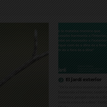
El jardí exterior
"De la mateixa manera que ne
harmonia a l’interior, també 
l’exterior, perquè com és a din
com és a fora és a dins": l'arti