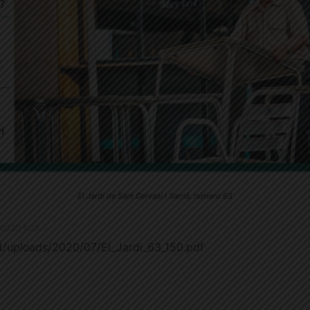
El Jardí de Sant Gervasi i Sarrià, número 63
7.2020 1:23
ent/uploads/2020/07/El_Jardi_63_150.pdf