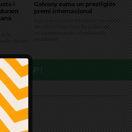
sta i
Galvany suma un prestigiós
durant
premi internacional
mana
El guardó nacional dels Global Innovation
Awards és l'últim d'una llarga llista de
reconeixements per a l'emblemàtic
 de la
establiment
ran lloc durant
ATSAPP!