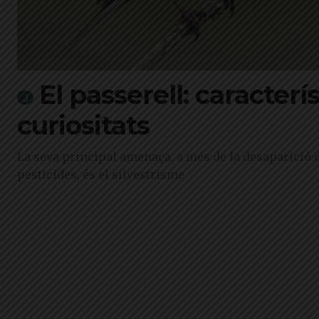
El passerell: caracterí
curiositats
La seva principal amenaça, a més de la desaparició de
pesticides, és el silvestrisme