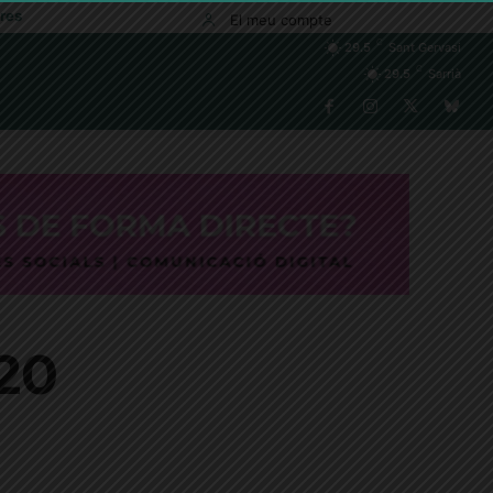
res
El meu compte
C
29.5
Sant Gervasi
C
29.5
Sarrià
020