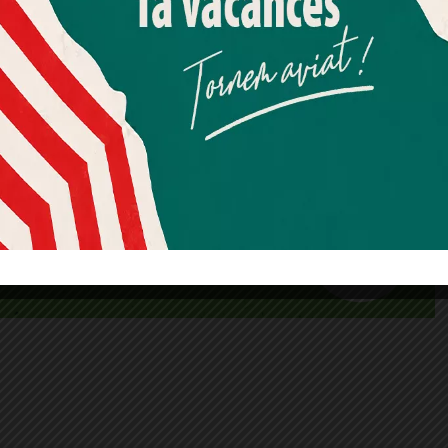
Més informació
Acceptar
Rebutjar tot
Quan l’usuari crea un compte al Diari el Jardí, dona el seu
consentiment explícit per rebre comunicacions
informatives relacionades amb el servei. Aquest
consentiment pot ser revocat en qualsevol moment
mitjançant l’enllaç de baixa present a tots els correus.