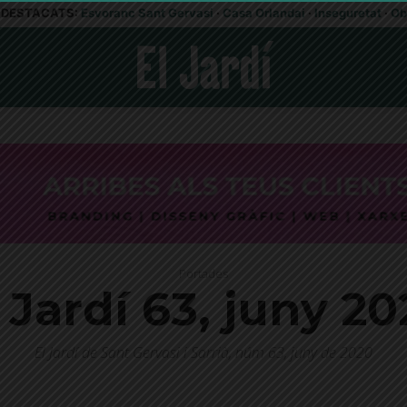
DESTACATS:
Esvoranc Sant Gervasi
·
Casa Orlandai
·
Inseguretat
·
Ob
Portades
 Jardí 63, juny 2
El Jardí de Sant Gervasi i Sarrià, núm 63, juny de 2020