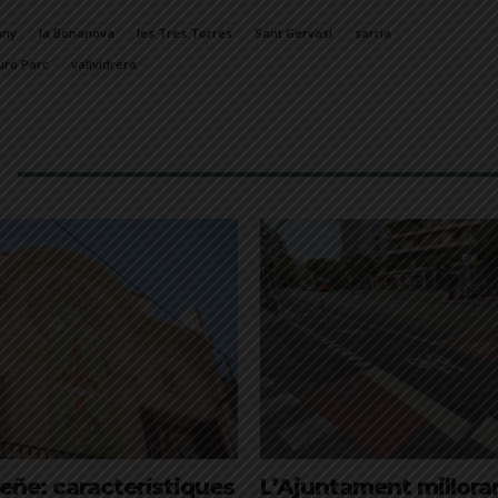
any
la Bonanova
les Tres Torres
Sant Gervasi
sarria
uró Parc
vallvidrera
eñe: característiques
L’Ajuntament millorar