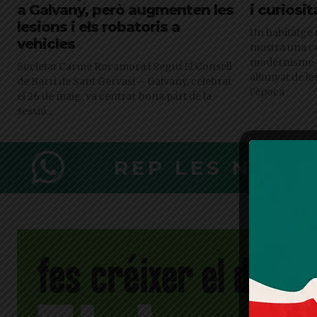
a Galvany, però augmenten les
i curiosit
lesions i els robatoris a
Un habitatge 
vehicles
mostra una c
modernisme, 
Societat Carme Rocamora i Seguí El Consell
allunyat de l
de Barri de Sant Gervasi – Galvany, celebrat
l’època
el 26 de maig, va centrar bona part de la
sessió...
REP LES NOTÍ