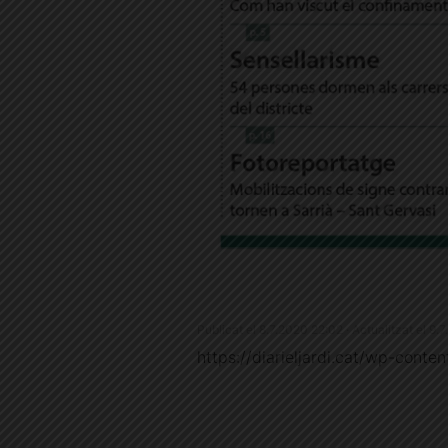
Publicat el 8.7.2020 22:02 · Actualitzat el 9.
https://diarieljardi.cat/wp-cont