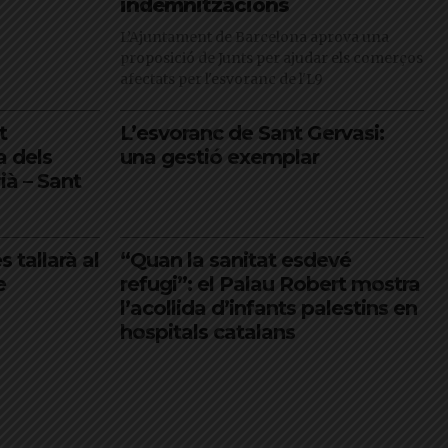
indemnitzacions
L’Ajuntament de Barcelona aprova una
proposició de Junts per ajudar els comerços
afectats per l'esvoranc de l'L9
t
L’esvoranc de Sant Gervasi:
a dels
una gestió exemplar
rià – Sant
s tallarà al
“Quan la sanitat esdevé
e
refugi”: el Palau Robert mostra
l’acollida d’infants palestins en
hospitals catalans