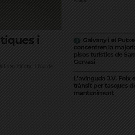
Vilalta
stiques i
Galvany i el Putxe
concentren la majori
pisos turístics de Sar
Gervasi
l seu hàbitat i l'ús de
L’avinguda J.V. Foix e
trànsit per tasques d
manteniment