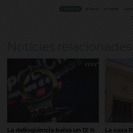
ETIQUETES
el Farró
el Putxet
Galv
T
Notícies relacionades
La delinqüència baixa un 12 %
La casa R