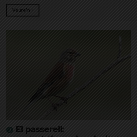
Veure'n +
El passerell: