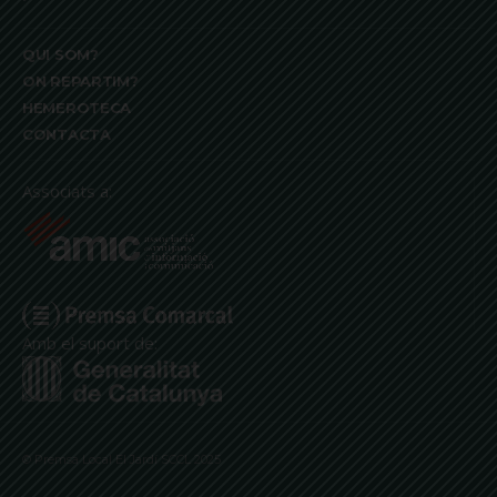
QUI SOM?
ON REPARTIM?
HEMEROTECA
CONTACTA
Associats a:
Amb el suport de:
© Premsa Local El Jardí SCCL 2025