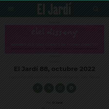
Publicitat
Publicitat
Portades
El Jardí 88, octubre 2022
L'actualitat dels barris del districte de Sarrià - Sant Gervasi
Per
El Jardí