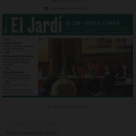
Less than 1
min.
2 de novembre de 2022
El Jardí 88, octubre 2022
Publicat el 2.11.2022 19:38
https://diarieljardi.cat/wp-