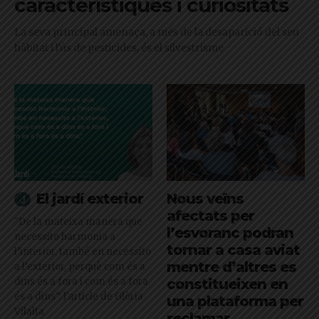
característiques i curiositats
La seva principal amenaça, a més de la desaparició del seu
hàbitat i l'ús de pesticides, és el silvestrisme
El jardí exterior
Nous veïns
afectats per
"De la mateixa manera que
l’esvoranc podran
necessito harmonia a
tornar a casa aviat
l’interior, també en necessito
mentre d’altres es
a l’exterior, perquè com és a
dins és a fora i com és a fora
constitueixen en
és a dins": l'article de Glòria
una plataforma per
Vilalta
reclamar