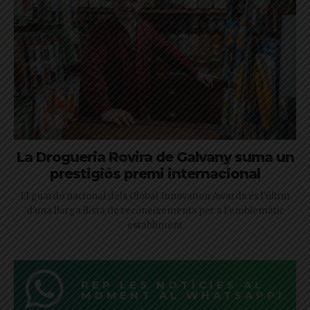
La Drogueria Rovira de Galvany suma un
prestigiós premi internacional
El guardó nacional dels Global Innovation Awards és l'últim
d'una llarga llista de reconeixements per a l'emblemàtic
establiment
REP LES NOTÍCIES AL
MOMENT AL WHATSAPP!