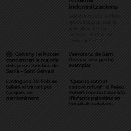
indemnitzacions
L’Ajuntament de Barcelona
aprova una proposició de
Junts per ajudar els
comerços afectats per
l'esvoranc de l'L9
Galvany i el Putxet
L’esvoranc de Sant
Gervasi: una gestió
concentren la majoria
exemplar
dels pisos turístics de
Sarrià – Sant Gervasi
L’avinguda J.V. Foix es
“Quan la sanitat
tallarà al trànsit per
esdevé refugi”: el Palau
tasques de
Robert mostra l’acollida
manteniment
d’infants palestins en
hospitals catalans