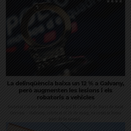
La delinqüència baixa un 12 % a Galvany,
però augmenten les lesions i els
robatoris a vehicles
Societat Carme Rocamora i Seguí El Consell de Barri de Sant
Gervasi – Galvany, celebrat el 26 de maig, va centrar bona
part de la sessió...