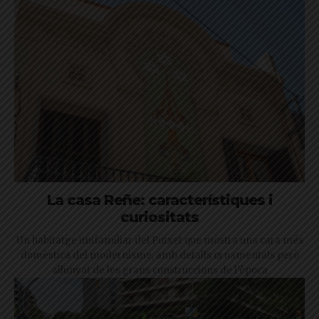
La casa Reñe: característiques i
curiositats
Un habitatge unifamiliar del Putxet que mostra una cara més
domèstica del modernisme, amb detalls ornamentals però
allunyat de les grans construccions de l’època