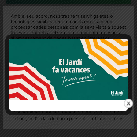
Amb el seu acord, nosaltres fem servir galetes o
tecnologies similars per emmagatzemar, accedir i
processar dades personals com la seva visita a aquest
lloc web. Pot retirar el seu consentiment o oposar-se
al processament de dades basat en interessos
legítims en qualsevol moment fent clic a "Ajustos de
cookies" o a la nostra Política de privacitat en aquest
lloc web. Si cliques "acceptar" dones el teu
consentiment
Més informació
Acceptar
Rebutjar tot
Quan l’usuari crea un compte al Diari el Jardí, dona el
seu consentiment explícit per rebre comunicacions
informatives relacionades amb el servei. Aquest
consentiment pot ser revocat en qualsevol moment
mitjançant l’enllaç de baixa present a tots els correus.