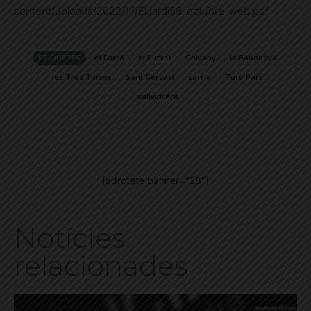
content/uploads/2022/11/ElJardi88_octubre_web.pdf
ETIQUETES
el Farró
el Putxet
Galvany
la Bonanova
les Tres Torres
Sant Gervasi
sarria
Turó Parc
vallvidrera
[adrotate banner="28"]
Notícies
relacionades