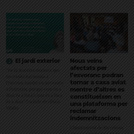
El jardí exterior
Nous veïns
afectats per
"De la mateixa manera que
l’esvoranc podran
necessito harmonia a
tornar a casa aviat
l’interior, també en necessito
mentre d’altres es
a l’exterior, perquè com és a
dins és a fora i com és a fora
constitueixen en
és a dins": l'article de Glòria
una plataforma per
Vilalta
reclamar
indemnitzacions
L’Ajuntament de Barcelona