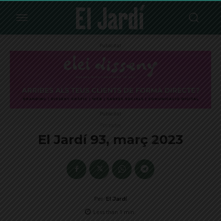
Publicitat
Publicitat
Portades
El Jardí 93, març 2023
Per
El Jardí
Less than 1
min.