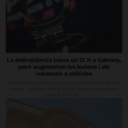
La delinqüència baixa un 12 % a Galvany,
però augmenten les lesions i els
robatoris a vehicles
Societat Carme Rocamora i Seguí El Consell de Barri de Sant
Gervasi – Galvany, celebrat el 26 de maig, va centrar bona
part de la sessió...