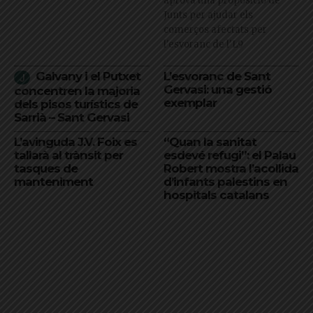
aprova una proposició de
Junts per ajudar els
comerços afectats per
l'esvoranc de l'L9
Galvany i el Putxet
L’esvoranc de Sant
Gervasi: una gestió
concentren la majoria
exemplar
dels pisos turístics de
Sarrià – Sant Gervasi
L’avinguda J.V. Foix es
“Quan la sanitat
tallarà al trànsit per
esdevé refugi”: el Palau
tasques de
Robert mostra l’acollida
manteniment
d’infants palestins en
hospitals catalans