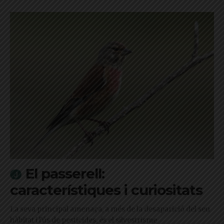
El passerell:
característiques i curiositats
La seva principal amenaça, a més de la desaparició del seu
hàbitat i l'ús de pesticides, és el silvestrisme