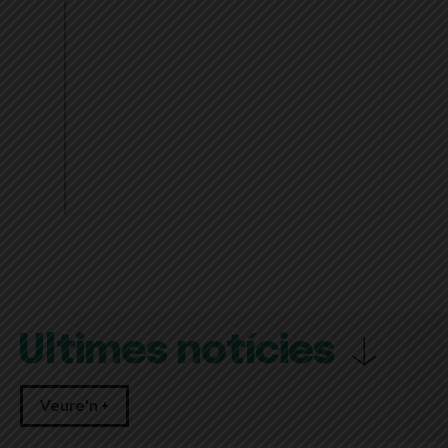
Últimes notícies
Veure'n +