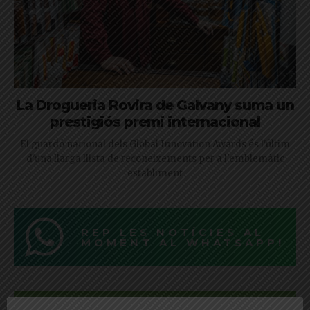
La Drogueria Rovira de Galvany suma un
prestigiós premi internacional
El guardó nacional dels Global Innovation Awards és l'últim
d'una llarga llista de reconeixements per a l'emblemàtic
establiment
REP LES NOTÍCIES AL
MOMENT AL WHATSAPP!