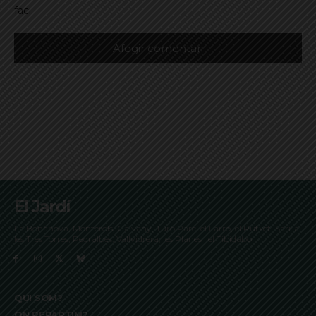
faci.
El Jardí
La Bonanova, Monterols, Galvany, Turó Parc, el Farró, el Putxet, Sarrià,
les Tres Torres, Pedralbes, Vallvidrera, les Planes i el Tibidabo
QUI SOM?
ON REPARTIM?