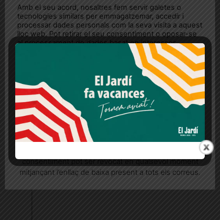
Amb el seu acord, nosaltres fem servir galetes o
tecnologies similars per emmagatzemar, accedir i
processar dades personals com la seva visita a aquest
lloc web. Pot retirar el seu consentiment o oposar-se
al processament de dades basat en interessos
legítims en qualsevol moment fent clic a "Ajustos de
cookies" o a la nostra Política de privacitat en aquest
lloc web. Si cliques "acceptar" dones el teu
consentiment
Més informació
Acceptar
Rebutjar tot
Quan l’usuari crea un compte al Diari el Jardí, dona el
seu consentiment explícit per rebre comunicacions
informatives relacionades amb el servei. Aquest
consentiment pot ser revocat en qualsevol moment
mitjançant l’enllaç de baixa present a tots els correus.