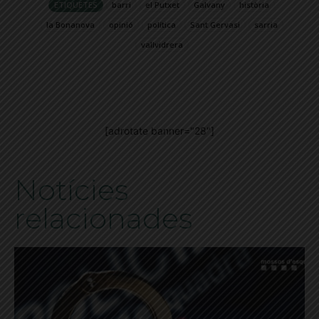
ETIQUETES
barri
el Putxet
Galvany
història
la Bonanova
opinió
política
Sant Gervasi
sarria
vallvidrera
[adrotate banner="28"]
Notícies
relacionades