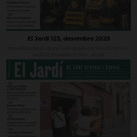
El Jardí 123, desembre 2025
https://diarieljardi.cat/wp-content/uploads/2026/01/1626-El-
Jardi123_Desembre25_0212-_ok.pdf