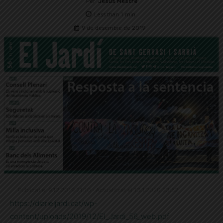
Per
Jesús Mestre
Less than 1
min.
9 de desembre de 2019
Publicat el 9.12.2019 21:10 · Actualitzat el 13.1.2020 23:52
https://diarieljardi.cat/wp-
content/uploads/2019/12/El_Jardi_56_web.pdf