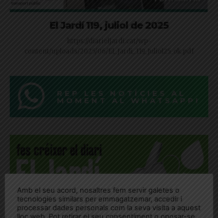
El Jardí 119, juliol de 2025
https://diarieljardi.cat/wp-
content/uploads/2025/06/El_Jardi_119_Juliol25_ok.pdf
REP LES NOTÍCIES AL
MOMENT AL WHATSAPP!
Amb el seu acord, nosaltres fem servir galetes o
tecnologies similars per emmagatzemar, accedir i
processar dades personals com la seva visita a aquest
lloc web. Pot retirar el seu consentiment o oposar-se