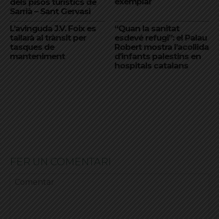
exemplar
dels pisos turístics de
Sarrià – Sant Gervasi
L’avinguda J.V. Foix es
“Quan la sanitat
tallarà al trànsit per
esdevé refugi”: el Palau
tasques de
Robert mostra l’acollida
manteniment
d’infants palestins en
hospitals catalans
FER UN COMENTARI