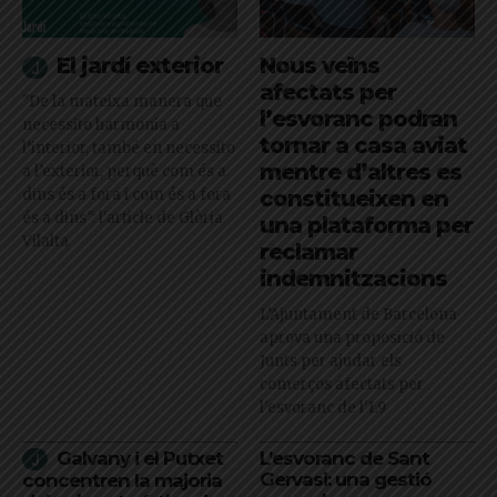
El jardí exterior
Nous veïns
afectats per
"De la mateixa manera que
l’esvoranc podran
necessito harmonia a
tornar a casa aviat
l’interior, també en necessito
mentre d’altres es
a l’exterior, perquè com és a
dins és a fora i com és a fora
constitueixen en
és a dins": l'article de Glòria
una plataforma per
Vilalta
reclamar
indemnitzacions
L’Ajuntament de Barcelona
aprova una proposició de
Junts per ajudar els
comerços afectats per
l'esvoranc de l'L9
Galvany i el Putxet
L’esvoranc de Sant
Gervasi: una gestió
concentren la majoria