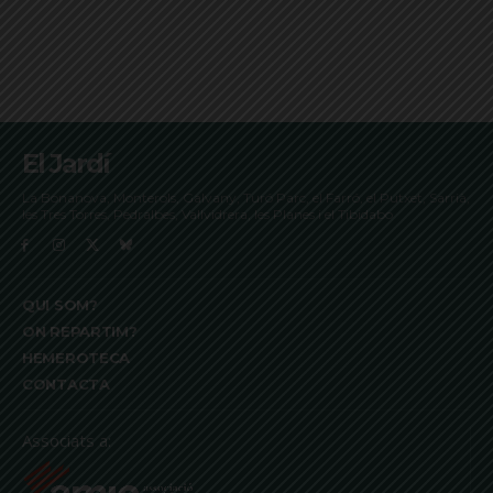
El Jardí
La Bonanova, Monterols, Galvany, Turó Parc, el Farró, el Putxet, Sarrià,
les Tres Torres, Pedralbes, Vallvidrera, les Planes i el Tibidabo
QUI SOM?
ON REPARTIM?
HEMEROTECA
CONTACTA
Associats a: