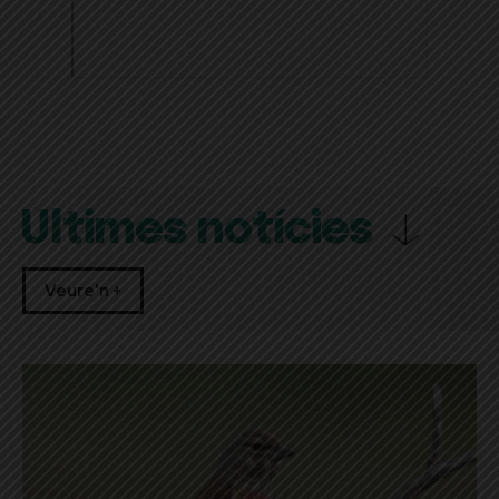
Últimes notícies
Veure'n +