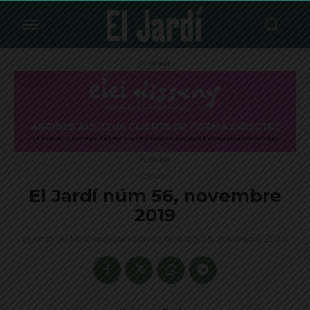
Publicitat
Publicitat
Portades
El Jardí núm 56, novembre
2019
El Jardí de Sant Gervasi i Sarrià, número 56, novembre 2019.