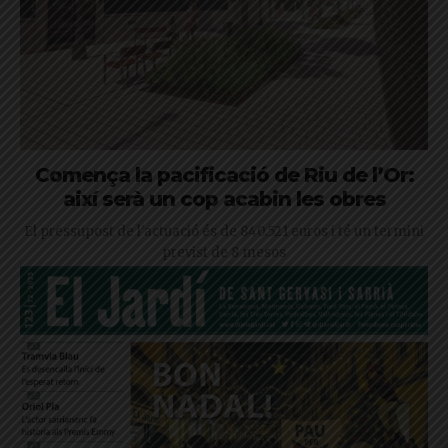
Comença la pacificació de Riu de l’Or:
així serà un cop acabin les obres
El pressupost de l'actuació és de 840.521 euros i té un termini
previst de 8 mesos