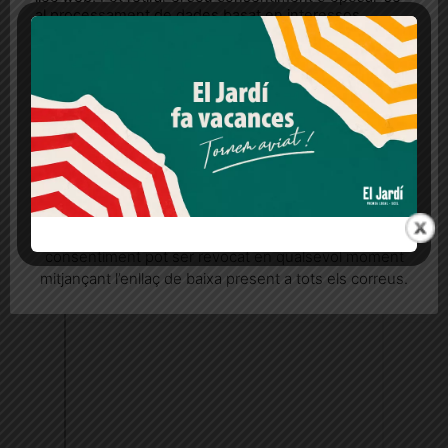
al processament de dades basat en interessos
legítims en qualsevol moment fent clic a "Ajustos de
cookies" o a la nostra Política de privacitat en aquest
lloc web. Si cliques "acceptar" dones el teu
consentiment
Més informació
Acceptar
Rebutjar tot
Quan l’usuari crea un compte al Diari el Jardí, dona el
seu consentiment explícit per rebre comunicacions
informatives relacionades amb el servei. Aquest
consentiment pot ser revocat en qualsevol moment
mitjançant l’enllaç de baixa present a tots els correus.