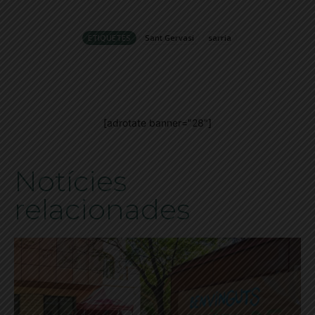
ETIQUETES
Sant Gervasi
sarria
[adrotate banner="28"]
Notícies
relacionades