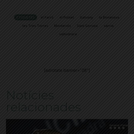
ETIQUETES
el Farró
el Putxet
Galvany
la Bonanova
les Tres Torres
Monterols
Sant Gervasi
sarria
vallvidrera
[adrotate banner="28"]
Notícies
relacionades