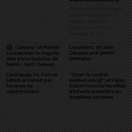
L’Ajuntament de Barcelona
aprova una proposició de
Junts per ajudar els
comerços afectats per
l'esvoranc de l'L9
Galvany i el Putxet
L’esvoranc de Sant
Gervasi: una gestió
concentren la majoria
exemplar
dels pisos turístics de
Sarrià – Sant Gervasi
L’avinguda J.V. Foix es
“Quan la sanitat
tallarà al trànsit per
esdevé refugi”: el Palau
tasques de
Robert mostra l’acollida
manteniment
d’infants palestins en
hospitals catalans