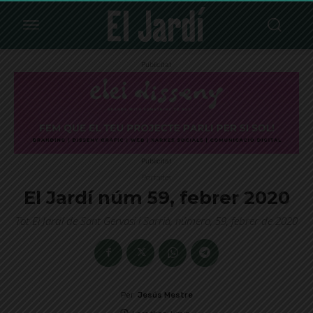
Publicitat
Publicitat
Portades
El Jardí núm 59, febrer 2020
Tot El Jardí de Sant Gervasi i Sarrià, número, 59, febrer de 2020
Per
Jesús Mestre