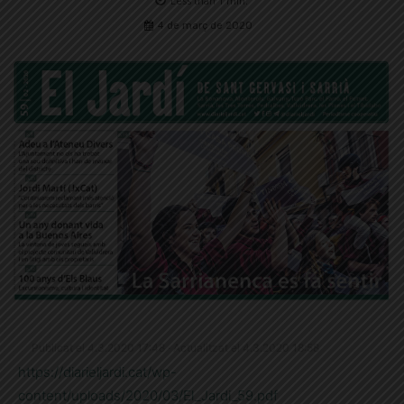
Less than 1
min.
4 de març de 2020
Publicat el 4.3.2020 17:48 · Actualitzat el 4.3.2020 18:58
https://diarieljardi.cat/wp-
content/uploads/2020/03/El_Jardi_59.pdf