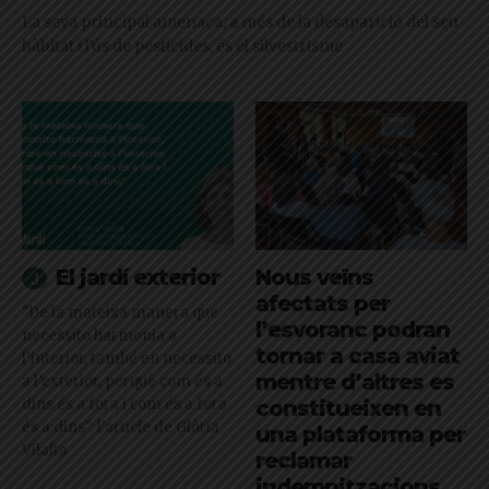
La seva principal amenaça, a més de la desaparició del seu
hàbitat i l'ús de pesticides, és el silvestrisme
El jardí exterior
Nous veïns
afectats per
"De la mateixa manera que
l’esvoranc podran
necessito harmonia a
tornar a casa aviat
l’interior, també en necessito
mentre d’altres es
a l’exterior, perquè com és a
dins és a fora i com és a fora
constitueixen en
és a dins": l'article de Glòria
una plataforma per
Vilalta
reclamar
indemnitzacions