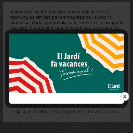
Amb el seu acord, nosaltres fem servir galetes o
tecnologies similars per emmagatzemar, accedir i
processar dades personals com la seva visita a aquest
lloc web. Pot retirar el seu consentiment o oposar-se
al processament de dades basat en interessos
legítims en qualsevol moment fent clic a "Ajustos de
cookies" o a la nostra Política de privacitat en aquest
lloc web. Si cliques "acceptar" dones el teu
consentiment
Més informació
Acceptar
Rebutjar tot
Quan l’usuari crea un compte al Diari el Jardí, dona el
seu consentiment explícit per rebre comunicacions
informatives relacionades amb el servei. Aquest
consentiment pot ser revocat en qualsevol moment
mitjançant l’enllaç de baixa present a tots els correus.