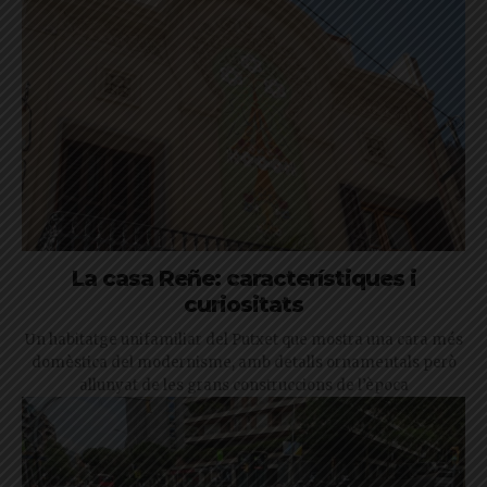
La casa Reñe: característiques i
curiositats
Un habitatge unifamiliar del Putxet que mostra una cara més
domèstica del modernisme, amb detalls ornamentals però
allunyat de les grans construccions de l’època