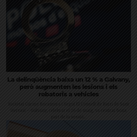
La delinqüència baixa un 12 % a Galvany,
però augmenten les lesions i els
robatoris a vehicles
Societat Carme Rocamora i Seguí El Consell de Barri de Sant
Gervasi – Galvany, celebrat el 26 de maig, va centrar bona
part de la sessió...