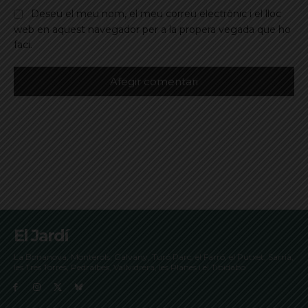
Deseu el meu nom, el meu correu electrònic i el lloc
web en aquest navegador per a la propera vegada que ho
faci.
El Jardí
La Bonanova, Monterols, Galvany, Turó Parc, el Farró, el Putxet, Sarrià,
les Tres Torres, Pedralbes, Vallvidrera, les Planes i el Tibidabo