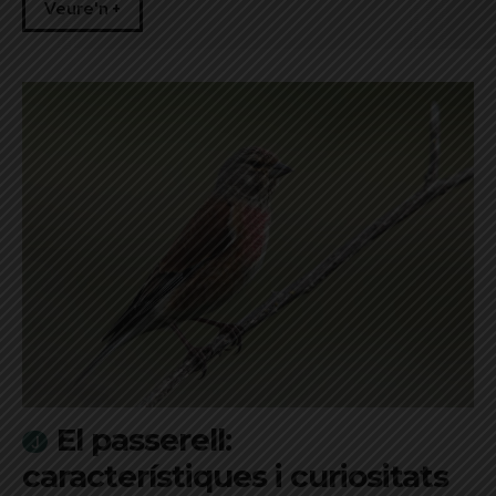
Veure'n +
El passerell:
característiques i curiositats