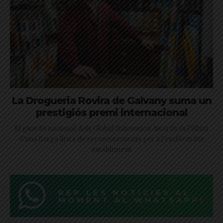
La Drogueria Rovira de Galvany suma un
prestigiós premi internacional
El guardó nacional dels Global Innovation Awards és l'últim
d'una llarga llista de reconeixements per a l'emblemàtic
establiment
REP LES NOTÍCIES AL
MOMENT AL WHATSAPP!