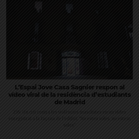
L’Espai Jove Casa Sagnier respon al
vídeo viral de la residència d’estudiants
de Madrid
25N. Un crit contra les violències masclistes en un vídeo
enregistrat a la façana de l'edifici: "No esteu soles, no estem
soles"