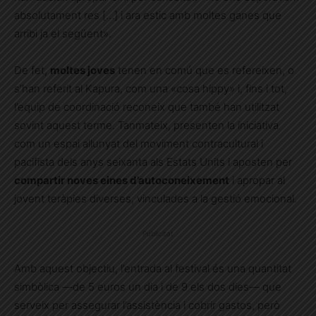
absolutament res […] i ara estic amb moltes ganes que
arribi ja el següent».
De fet,
moltes joves
tenen en comú que es refereixen, o
s’han referit al Kapura, com una «cosa hippy» i, fins i tot,
l’equip de coordinació reconeix que també han utilitzat
sovint aquest terme. Tanmateix, presenten la iniciativa
com un espai allunyat del moviment contracultural i
pacifista dels anys seixanta
als Estats Units i aposten per
compartir noves eines d’autoconeixement
i apropar al
jovent teràpies diverses, vinculades a la gestió emocional.
Publicitat
Amb aquest objectiu, l’entrada al festival és una quantitat
simbòlica —de 5 euros un dia i de 9 els dos dies— que
serveix per assegurar l’assistència i cobrir gastos, però