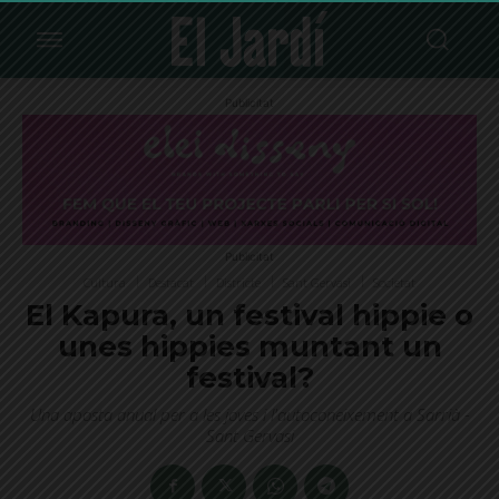
Publicitat
Publicitat
Cultura
Destacat
Districte
Sant Gervasi
Societat
El Kapura, un festival hippie o
unes hippies muntant un
festival?
Una aposta anual per a les joves i l'autoconeixement a Sarrià -
Sant Gervasi