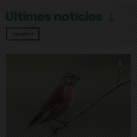
Últimes notícies
Veure'n +