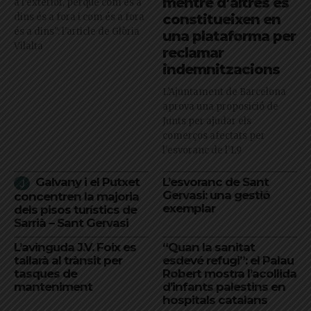
mentre d’altres es
a l’exterior, perquè com és a
dins és a fora i com és a fora
constitueixen en
és a dins": l'article de Glòria
una plataforma per
Vilalta
reclamar
indemnitzacions
L’Ajuntament de Barcelona
aprova una proposició de
Junts per ajudar els
comerços afectats per
l'esvoranc de l'L9
Galvany i el Putxet
L’esvoranc de Sant
Gervasi: una gestió
concentren la majoria
exemplar
dels pisos turístics de
Sarrià – Sant Gervasi
L’avinguda J.V. Foix es
“Quan la sanitat
tallarà al trànsit per
esdevé refugi”: el Palau
tasques de
Robert mostra l’acollida
manteniment
d’infants palestins en
hospitals catalans