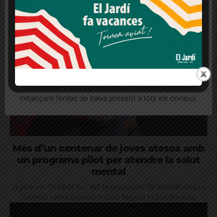
consentiment
Més informació
Acceptar
Rebutjar tot
Quan l’usuari crea un compte al Diari el Jardí, dona el
seu consentiment explícit per rebre comunicacions
informatives relacionades amb el servei. Aquest
consentiment pot ser revocat en qualsevol moment
mitjançant l’enllaç de baixa present a tots els correus.
Més d’un centenar de joves atesos amb
un programa pilot per atendre la salut
mental
El projecte 'Ocell de foc', del Departament de Treball, està en
contacte amb l'Espai Jove Casa Sagnier i Casa Orlandai