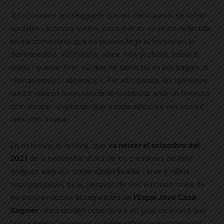
Tot el conjunt aconsegueix que les participants se sentin
acollides i acompanyades, cosa que es va veure reflectida
en els comentaris que es podien llegir al festival en la
darrera edició: «El Kapura, vibrar més profund, trobar la
calma i quedar-t’hi»; «El que he sentit no es pot
pagar», o
«Renaixement i alliberació». Per altra banda, les talleristes
també valoren l’experiència de col·laborar amb un projecte
com aquest i expliquen que a cada edició es van sentint
més com a casa.
En definitiva, el festival, que
va néixer el setembre del
2021
de la necessitat d’una de les creadores de tenir
amigues amb qui ·parlar d’espiritualitat i anar a tallers
acompanyada», és ja, després de tres edicions, unes de
les programacions assegurades de
l’Espai Jove Casa
Sagnier
i està donant cobertura a un grup de jovent que
busca temps i espai per autodescobrir-se en comunitat.