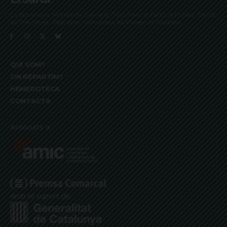
La Bonanova, Monterols, Galvany, Turó Parc, el Farró, el Putxet, Sarrià,
les Tres Torres, Pedralbes, Vallvidrera, les Planes i el Tibidabo
QUI SOM?
ON REPARTIM?
HEMEROTECA
CONTACTA
Associats a:
Amb el suport de: