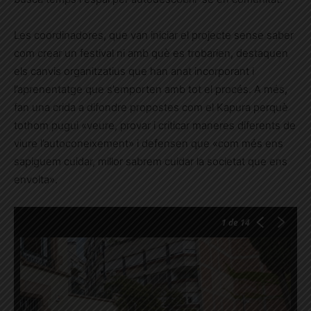
Les coordinadores, que van iniciar el projecte sense saber
com crear un festival ni amb què es trobarien, destaquen
els canvis organitzatius que han anat incorporant i
l’aprenentatge que s’emporten amb tot el procés. A més,
fan una crida a difondre propostes com el Kapura perquè
tothom pugui «veure, provar i criticar maneres diferents de
viure l’autoconeixement» i defensen que «com més ens
sapiguem cuidar, millor sabrem cuidar la societat que ens
envolta».
1
de 14