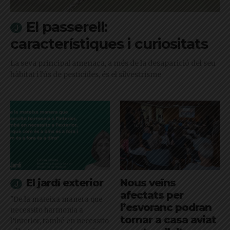
El passerell:
característiques i curiositats
La seva principal amenaça, a més de la desaparició del seu
hàbitat i l'ús de pesticides, és el silvestrisme
El jardí exterior
Nous veïns
afectats per
"De la mateixa manera que
l’esvoranc podran
necessito harmonia a
tornar a casa aviat
l’interior, també en necessito