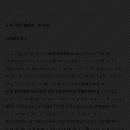
Publicat el 14.10.2022 13:30 · Actualitzat el 17.5.2023 11:38
La Mirada Jove
Ana Rubió
«Jo vaig conèixer el
Festival Kapura
a través d’unes
amigues que em van passar el cartell i em van dir a tu
t’agraden aquestes coses hippies i vam anar-hi juntes per
saber què era». L’Angèlica Delgado (22 anys) és la segona
vegada que assisteix al Kapura, el
primer festival
d’autoconeixement per a joves de Barcelona
, i explica
que està molt agraïda per haver conegut un grup de jovent
amb interessos similars i amb qui compartir una part del
seu creixement personal. Com ella, moltes de les
assistents han descobert el projecte a través d’amistats i
han decidit apropar-s’hi per curiositat. «No ens esperàvem