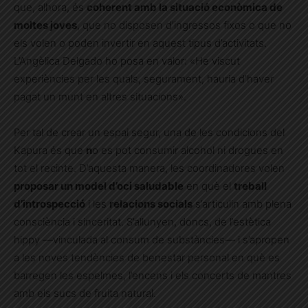
que, alhora, és
coherent amb la situació econòmica de
moltes joves
, que no disposen d’ingressos fixos o que no
els volen o poden invertir en aquest tipus d’activitats.
L’Angèlica Delgado ho posa en valor: «He viscut
experiències
per les quals, segurament, hauria d’haver
pagat un munt en altres situacions».
Per tal de crear un espai segur, una de les condicions del
Kapura és que
n
o es pot consumir alcohol ni drogues en
tot el recinte. D’aquesta manera, les coordinadores volen
proposar un model d’oci saludable
en què el
treball
d’introspecció
i les
relacions socials
s’articulin amb plena
consciència i sinceritat. S’allunyen, doncs, de l’estètica
hippy —vinculada al consum de substàncies— i s’apropen
a les noves tendències de benestar personal en què es
barregen les espelmes, l’encens i els concerts de mantres
amb els sucs de fruita natural.