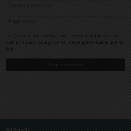
Co
ele
Pà
we
Deseu el meu nom, el meu correu electrònic i el lloc
web en aquest navegador per a la propera vegada que ho
faci.
El Jardí