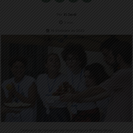
Per
El Jardí
3
min.
14 d'octubre de 2022
Celebració de l'aniversari del festival Kapura © Mireia Monjo