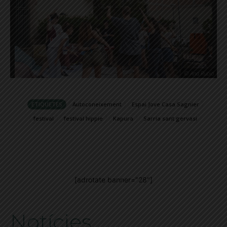
© Ana Rubió
ETIQUETES
Autoconeixement
Espai Jove Casa Sagnier
festival
festival hippie
Kapura
Sarria sant gervasi
[adrotate banner="28"]
Notícies