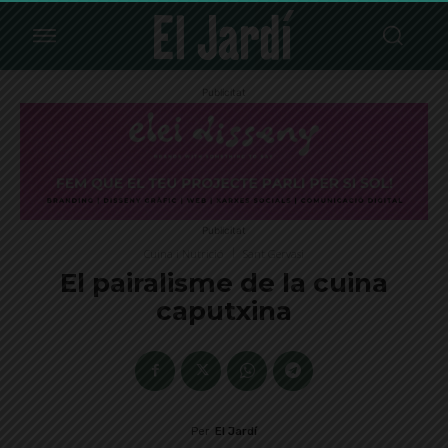
Publicitat
Publicitat
Cuina i Nutrició
Sant Gervasi
El pairalisme de la cuina
caputxina
Per
El Jardí