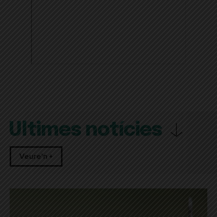
Últimes notícies
Veure'n +