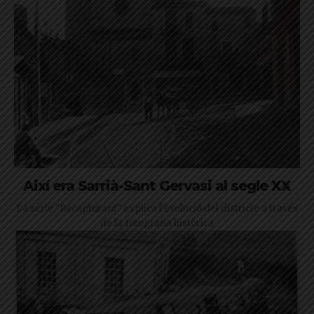
Així era Sarrià-Sant Gervasi al segle XX
La sèrie "Recapturant" explica l'evolució del districte a través
de la fotografia històrica