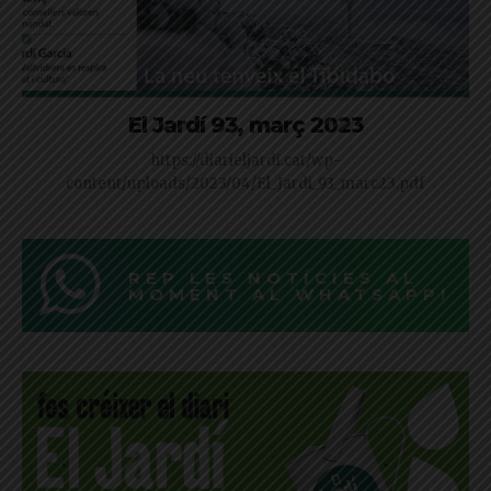
El Jardí 93, març 2023
https://diarieljardi.cat/wp-
content/uploads/2023/04/El_Jardi_93_marc23.pdf
REP LES NOTÍCIES AL
MOMENT AL WHATSAPP!