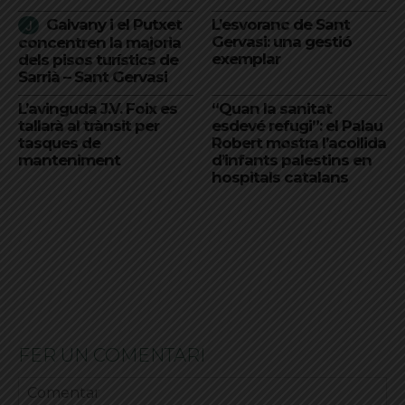
Galvany i el Putxet
L’esvoranc de Sant
Gervasi: una gestió
concentren la majoria
exemplar
dels pisos turístics de
Sarrià – Sant Gervasi
L’avinguda J.V. Foix es
“Quan la sanitat
tallarà al trànsit per
esdevé refugi”: el Palau
tasques de
Robert mostra l’acollida
manteniment
d’infants palestins en
hospitals catalans
FER UN COMENTARI