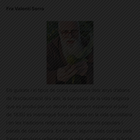
Fra Valentí Serra
Els guisats i el tipus de cuina caputxina dels anys d’abans
de l’exclaustració (és adir, la supressió de la vida religiosa
que es produí per un decret del govern espanyol el juliol
de 1835) es mantingué força arrelada en la vida quotidiana
i en les tradicions religioses dels estaments populars i
pairals de casa nostra. En efecte, alguns plats cuinats pels
frares caputxins reflecteixen, a més del pairalisme, la forta