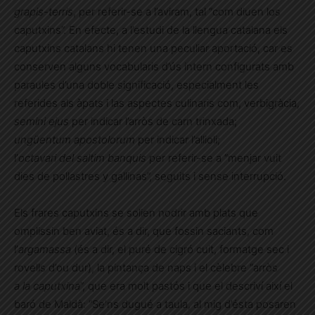
grapis-terris
, per referir-se a l’aviram, tal “com diuen los
caputxins”. En efecte, a l’estudi de la llengua catalana els
caputxins catalans hi tenen una peculiar aportació, car es
conserven alguns vocabularis d’ús intern configurats amb
paraules d’una doble significació, especialment les
referides als àpats i las aspectes culinaris com, verbigràcia,
semini ejus
per indicar l’arròs de carn trinxada;
ungüentum apostolorum
per indicar l’allioli;
l’
octavari del saltim banquis
per referir-se a “menjar vuit
dies de pollastres y gallinas”, seguits i sense interrupció.
Els frares caputxins se solien nodrir amb plats que
omplissin ben aviat, és a dir, que fossin saciants, com
l’
argamassa
(és a dir, el puré de cigró cuit, formatge sec i
rovells d’ou dur), la pintança de naps i el cèlebre “arròs
a la caputxina
”, que era molt pastós i que el descriví així el
baró de Maldà: “Se’ns dugué a taula, al mig d’ésta posaren