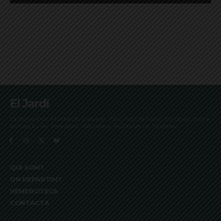
El Jardí
La Bonanova, Monterols, Galvany, Turó Parc, el Farró, el Putxet, Sarrià,
les Tres Torres, Pedralbes, Vallvidrera, les Planes i el Tibidabo
QUI SOM?
ON REPARTIM?
HEMEROTECA
CONTACTA