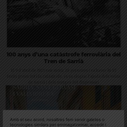
100 anys d’una catàstrofe ferroviària del
Tren de Sarrià
El 9 d'abril de 1925 van morir 26 persones i va haver-hi 87
ferits greus: tot i la catàstrofe, es va elogiar l’ajuda dels veïns
de Sarrià i dels metges del dispensari
Amb el seu acord, nosaltres fem servir galetes o
tecnologies similars per emmagatzemar, accedir i