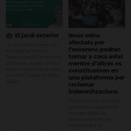
El jardí exterior
Nous veïns
afectats per
"De la mateixa manera que
l’esvoranc podran
necessito harmonia a
tornar a casa aviat
l’interior, també en necessito
mentre d’altres es
a l’exterior, perquè com és a
dins és a fora i com és a fora
constitueixen en
és a dins": l'article de Glòria
una plataforma per
Vilalta
reclamar
indemnitzacions
L’Ajuntament de Barcelona
aprova una proposició de
Junts per ajudar els
comerços afectats per
l'esvoranc de l'L9