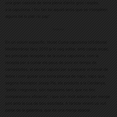
una gran cassola de terra plena d’arròs groc i espès,
a la caputxina
. I fou tan bo aquell arròs que se n’ompliren
alguns bé lo plat i lo pap”.
Publicitat
En un volum específic, titulat
Cuina caputxina
(d’Editorial
Mediterrània) l’any 2010 ja hi vaig editar, amb català arcaic,
les principals receptes de la cuina caputxina, com la
recepta per a cuinar els peus de porc en temps de
carnestoltes, el secret caputxí per a preparar el trinxat de
llebre i com guisar una bona pitança de naps; naps que,
segons l’escriptor Josep Pla, els produïts a la Cerdanya,
“petits i negrosos, són riquíssims tant, que no tinc
comparacions eficients”, i que són molt adients per menjar
junt amb la cua de bou estofada. A l’article vinent us vull
parlar de la galantina, que és una menja abacial.