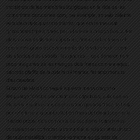
incidència de les memòries litúrgiques en la vida de les
comunitats caputxines com, per exemple, aquella cèlebre
escudella dels quaranta màrtirs,
que era terme usat
“jocosament” pels frares per referir-se a la sopa fresca. Els
plats conventuals dels caputxins, àdhuc, reflecteixen el
ressò dels grans esdeveniments de la vida social —com
els efectes dels estralls i les guerres— que donaren nom
propi a algunes de les menges dels frares com ara aquell
saborós
platillo de la batalla d’Almansa,
fet amb menuts
d’au capolats
.
El baró de Maldà conegué aquesta mena d’
argot
o
llenguatge “d’estar per casa” dels caputxins, puix que en
els seus escrits esmenta el costum quotidià “tocar la teula”
per referir-se a la puntualitat en l’hora del dinar (segons la
tradició pròpia dels convents de caputxins i caputxines
consistent en convocar la comunitat al refetor amb un toc
de teula metàl·lica); o també esmenta els guisats de