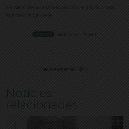
Fra Valentí Serra de Manresa és l’arxiver provincial dels
caputxins de Catalunya
ETIQUETES
gastronomia
història
[adrotate banner="28"]
Notícies
relacionades