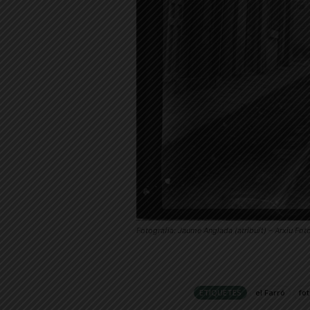
Fotografia: Jaume Anglada (atribuït) – Arxiu Fot
ETIQUETES
el Farró
fo