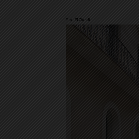
Per
El Jardí