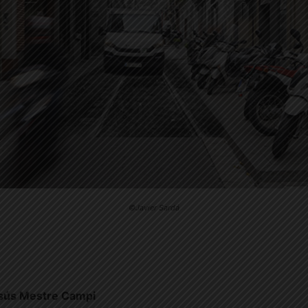
©Javier Sardá
sús Mestre Campi