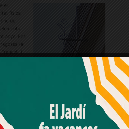
e el
itat física
ntinu de
s elements
nt anys. Ens
aragossa (el
Francolí, i
t és la casa
at de mar,
xí i tot, el
objecte de ferro situat a la façana d’una casa,
eixos i,
Amb el seu acord, nosaltres fem servir galetes o
segurament un parallamps, és un element de
tecnologies similars per emmagatzemar, accedir i
continuïtat que han captat les dues fotografies.
 de la part
processar dades personals com la seva visita a aquest lloc
, però ara al
web. Pot retirar el seu consentiment o oposar-se al
processament de dades basat en interessos legítims en
qualsevol moment fent clic a "Ajustos de cookies" o a la
nostra Política de privacitat en aquest lloc web. Si cliques
"acceptar" dones el teu consentiment