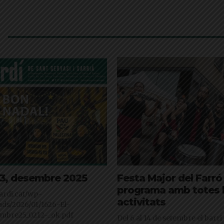
123, desembre 2025
Festa Major del Farró 
programa amb totes 
ljardi.cat/wp-
activitats
ads/2026/01/1626-El-
embre25_0212-_ok.pdf
Del 6 al 14 de setembre el barri