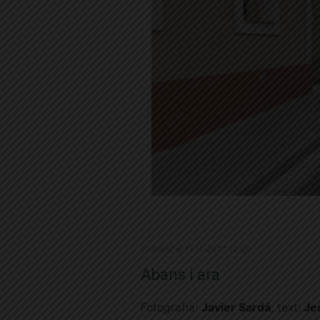
Publicat el 17.12.2017 10:00
Abans i ara
Fotografia:
Javier Sardá
; text:
Je