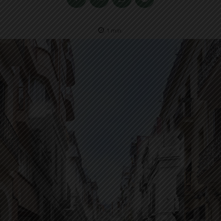
1
min.