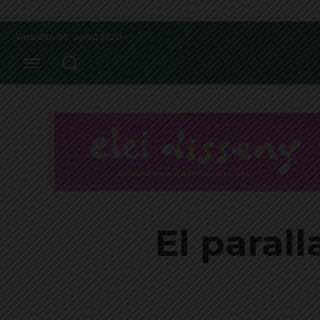
Dissabte 08, agost 2026
El paral