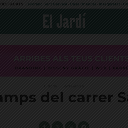
DESTACATS:
Esvoranc Sant Gervasi
·
Casa Orlandai
·
Inseguretat
·
Ob
Història
Sant Gervasi
lamps del carrer 