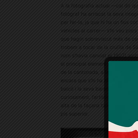
A la fotografia actual —cal dir qu
fotògraf ha arriscat la seva integr
per fer-la, ja que hi ha un flux co
vehicles al carrer— s’hi veu poc
que hagin sobreviscut més de ce
trobem a tocar de la cruïlla de S
nom s’havia canviat el 1907) amb 
el principal element de continuïta
de la cantonada, a la dreta i cost
encara que s’hi ha afegit un pis. Ai
balcó i la seva barana són els mat
curiosament, l’artístic parallamps
alta de la façana també es manté
pis superior.