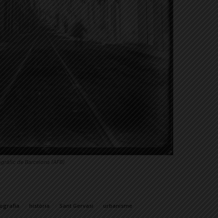
ogràfic de Barcelona (AFB)
tografia
història
Sant Gervasi
urbanisme