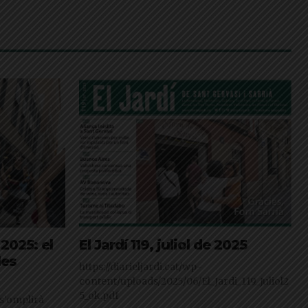
2025: el
El Jardí 119, juliol de 2025
les
https://diarieljardi.cat/wp-
content/uploads/2025/06/El_Jardi_119_Juliol2
5_ok.pdf
 s'omplirà