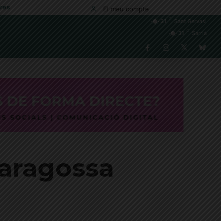
res
El meu compte
C
31
Sant Gervasi
C
31
Sarrià
Saragossa