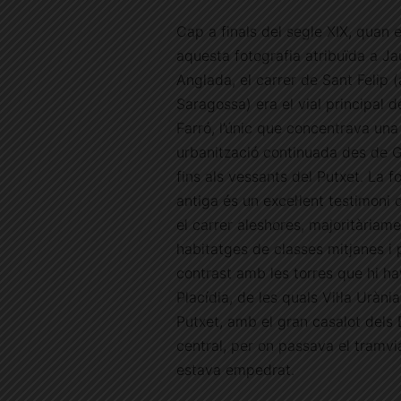
Cap a finals del segle XIX, quan e
aquesta fotografia atribuïda a J
Anglada, el carrer de Sant Felip (
Saragossa) era el vial principal de
Farró, l’únic que concentrava una
urbanització continuada des de G
fins als vessants del Putxet. La f
antiga és un excel·lent testimoni
el carrer aleshores, majoritàriam
habitatges de classes mitjanes i 
contrast amb les torres que hi havi
Placídia, de les quals Vil·la Uràni
Putxet, amb el gran casalot dels 
central, per on passava el tramv
estava empedrat.