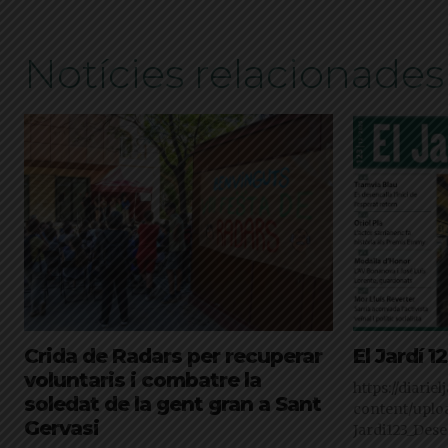
Notícies relacionades
Crida de Radars per recuperar
El Jardí 
voluntaris i combatre la
https://diarie
soledat de la gent gran a Sant
content/uplo
Gervasi
Jardi123_Des