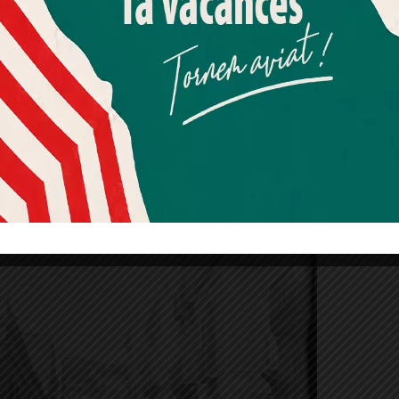
Més informació
Acceptar
Rebutjar tot
Quan l’usuari crea un compte al Diari el Jardí, dona el seu
consentiment explícit per rebre comunicacions
informatives relacionades amb el servei. Aquest
consentiment pot ser revocat en qualsevol moment
mitjançant l’enllaç de baixa present a tots els correus.