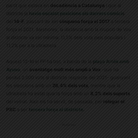
partit que estava en
decadència a Catalunya
i que al
districte ja
havia escalat posicions als darrers comicis
del
14-F
, passant de ser
cinquena força el 2017
a tercera
força el 2021. Aleshores, la distància amb la irrupció de Vox
al districte va ser mínima: 11,5% dels vots pels populars i
11,2% per a la ultradreta.
Aquest 12-M el PP ha tret, a banda de la
plaça Artós amb
Ayuso
, un
avantatge molt més ampli a Vox
-que ha
perdut 2.000 vots al districte respecte del 2021- guanyant
les eleccions amb un
26,4% dels vots
, mentre que la
ultradreta ha estat quarta força amb un
8,2% dels suports
del veïnat. Això els ha servit, de passada, per
relegar el
PSC
a ser
tercera força al districte.
Publicitat