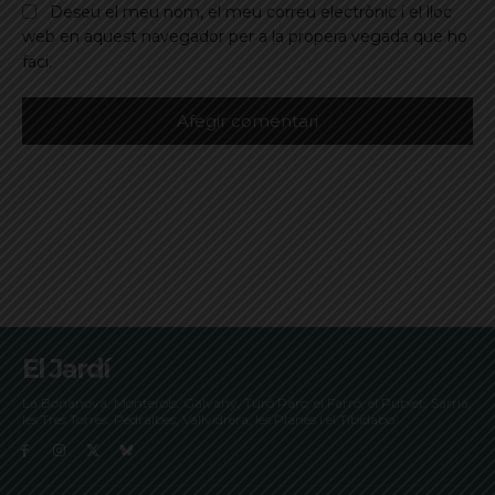
Deseu el meu nom, el meu correu electrònic i el lloc
web en aquest navegador per a la propera vegada que ho
faci.
El Jardí
La Bonanova, Monterols, Galvany, Turó Parc, el Farró, el Putxet, Sarrià,
les Tres Torres, Pedralbes, Vallvidrera, les Planes i el Tibidabo