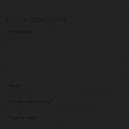
FER UN COMENTARI
Comentar
No
Co
ele
Pà
we