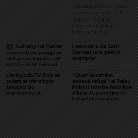
L’Ajuntament de Barcelona
aprova una proposició de
Junts per ajudar els
comerços afectats per
l'esvoranc de l'L9
Galvany i el Putxet
L’esvoranc de Sant
Gervasi: una gestió
concentren la majoria
exemplar
dels pisos turístics de
Sarrià – Sant Gervasi
L’avinguda J.V. Foix es
“Quan la sanitat
tallarà al trànsit per
esdevé refugi”: el Palau
tasques de
Robert mostra l’acollida
manteniment
d’infants palestins en
hospitals catalans