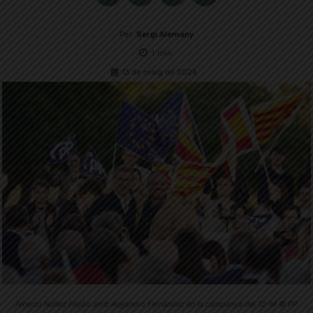
Per
Sergi Alemany
1
min.
13 de maig de 2024
Alberto Núñez Feijóo amb Alejandro Fernández en la campanya del 12-M © PP