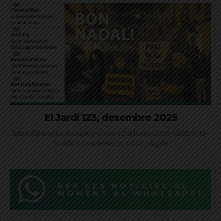
El Jardí 123, desembre 2025
https://diarieljardi.cat/wp-content/uploads/2026/01/1626-El-
Jardi123_Desembre25_0212-_ok.pdf
REP LES NOTÍCIES AL
MOMENT AL WHATSAPP!