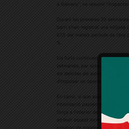
a Galvany”, va resumir l’inspector
Durant les primeres 20 setmanes
barri s’han registrat una mitjana
67,5 del mateix període de l’any
%.
Els furts continuen sent el delic
setmanals, per sota dels 37,8 de
els delictes als autobusos, que 
d’impulsar un operatiu conjunt 
En canvi, sí que augmenten alguns
intimidació passen de 2,7 a 3,3 
força a l’interior de vehicles prà
atribuir aquest increment a un f
robatori de maletes i objectes vi