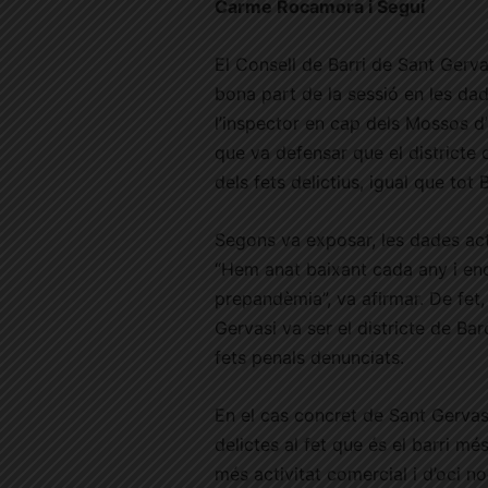
Carme Rocamora i Seguí
El Consell de Barri de Sant Gerva
bona part de la sessió en les dad
l’inspector en cap dels Mossos d’
que va defensar que el districte
dels fets delictius, igual que tot 
Segons va exposar, les dades act
“Hem anat baixant cada any i en
prepandèmia”, va afirmar. De fet,
Gervasi va ser el districte de B
fets penals denunciats.
En el cas concret de Sant Gervas
delictes al fet que és el barri mé
més activitat comercial i d’oci n