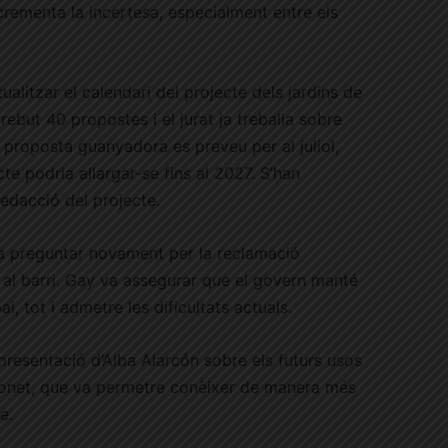
ncrementa la incertesa, especialment entre els
alitzar el calendari del projecte dels jardins de
rebut 40 propostes i el jurat ja treballa sobre
a proposta guanyadora es preveu per al juliol,
te podria allargar-se fins al 2027. S’han
redacció del projecte.
va preguntar novament per la reclamació
a al barri. Gay va assegurar que el govern manté
, tot i admetre les dificultats actuals.
presentació d’Alba Alarcón sobre els futurs usos
monet, que va permetre conèixer de manera més
e.