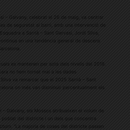
si – Galvany, celebrat el 26 de maig, va centrar
es de seguretat al barri, amb una intervenció de
Esquadra a Sarrià – Sant Gervasi, Jordi Silva,
 continua en una tendència general de descens
Barcelona.
uals es mantenen per sota dels nivells del 2019.
cara no hem tornat mai a les dades
 Silva va remarcar que el 2025 Sarrià – Sant
arcelona on més van disminuir percentualment els
i – Galvany, els Mossos atribueixen el volum de
s poblat del districte i un dels que concentra
octurn. “La majoria de coses del districte passen