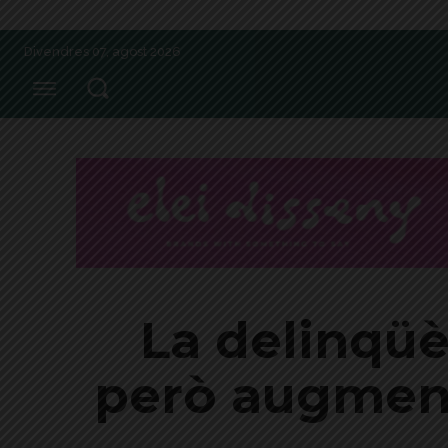
Divendres 07, agost 2026
La delinqüè
però augmente