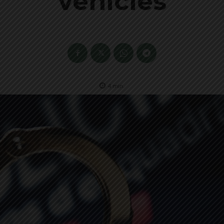
vehicles
4
min.