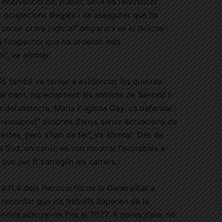
ntervenció del públic, Silva va reivindicar
 ocupacions il·legals i va assegurar que ha
 sense ordre judicial” emparats en el delicte
 l’inspector que ha ordenat més
”, va afirmar.
sió també va tornar a evidenciar les queixes
l barri, especialment als entorns de Santaló i
 del districte, Maria Eugènia Gay, va defensar
 pressupost” després d’anys sense actuacions de
stes, però s’han de fer”, va afirmar. Des de
i Sud, en canvi, es van mostrar favorables a
ue per fi s’arreglin els carrers.
a l’L8 dels Ferrocarrils de la Generalitat a
 recordar que els treballs depenen de la
podria allargar-se fins al 2027. A hores d’ara, no