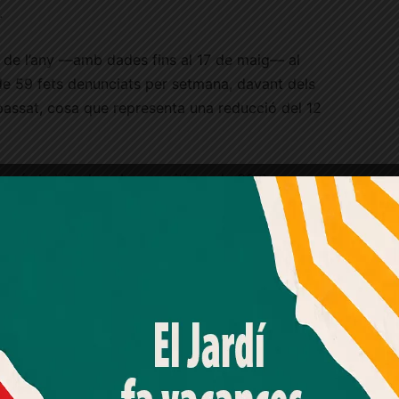
.
 de l’any —amb dades fins al 17 de maig— al
 de 59 fets denunciats per setmana, davant dels
 passat, cosa que representa una reducció del 12
te més habitual, amb una mitjana de 30,8 casos
 l’any anterior. També baixen de manera notable
passen de 4,9 a 2,8 casos setmanals després
dels Mossos amb la Guàrdia Urbana.
Amb el seu acord, nosaltres fem servir galetes o
tecnologies similars per emmagatzemar, accedir i
processar dades personals com la seva visita a aquest lloc
 indicadors. Els robatoris violents i amb
web. Pot retirar el seu consentiment o oposar-se al
casos setmanals, mentre que els robatoris amb
processament de dades basat en interessos legítims en
qualsevol moment fent clic a "Ajustos de cookies" o a la
cticament es doblen, passant d’1,3 a 2,3. Silva va
nostra Política de privacitat en aquest lloc web. Si cliques
enomen detectat arreu de Barcelona vinculat al
"acceptar" dones el teu consentiment
sibles dins dels cotxes.