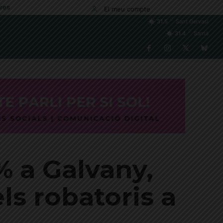
res
El meu compte
C
31.5
Sant Gervasi
C
31.4
Sarrià
% a Galvany,
ls robatoris a