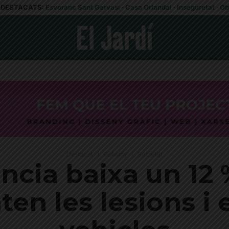
DESTACATS:
Esvoranc Sant Gervasi
·
Casa Orlandai
·
Inseguretat
·
Ob
Destacat
Galvany
Societat
ncia baixa un 12 
n les lesions i e