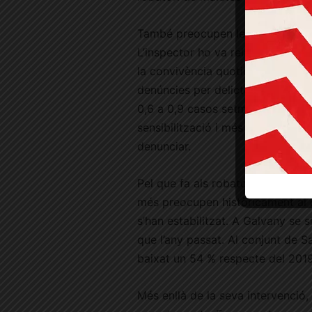
També preocupen les lesions, qu
L’inspector ho va relacionar amb b
la convivència quotidiana. “És un
denúncies per delictes contra la
0,6 a 0,9 casos setmanals. En aq
sensibilització i més denúncies 
denunciar.
Pel que fa als robatoris amb for
més preocupen històricament al d
s’han estabilitzat. A Galvany se 
que l’any passat. Al conjunt de S
baixat un 54 % respecte del 2019
Més enllà de la seva intervenció,