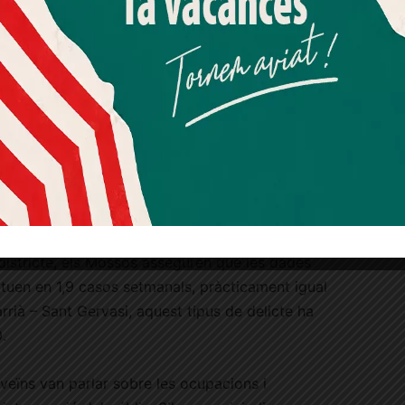
Més informació
Acceptar
Rebutjar tot
e passen de 2,5 a 4,2 denúncies setmanals.
Quan l’usuari crea un compte al Diari el Jardí, dona el seu
aralles i conflictes vinculats a l’oci nocturn i a
consentiment explícit per rebre comunicacions
 tema de reflexió social”, va apuntar. Les
informatives relacionades amb el servei. Aquest
 llibertat sexual també augmenten, passant de
consentiment pot ser revocat en qualsevol moment
uest punt, l’inspector va remarcar que hi ha més
mitjançant l’enllaç de baixa present a tots els correus.
per conductes que abans no s’arribaven a
ça a domicilis, una de les problemàtiques que
istricte, els Mossos asseguren que les dades
situen en 1,9 casos setmanals, pràcticament igual
arrià – Sant Gervasi, aquest tipus de delicte ha
.
 veïns van parlar sobre les ocupacions i