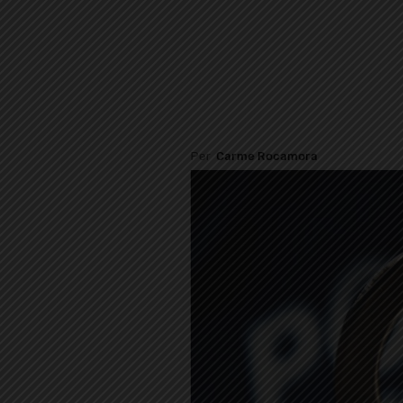
Per
Carme Rocamora