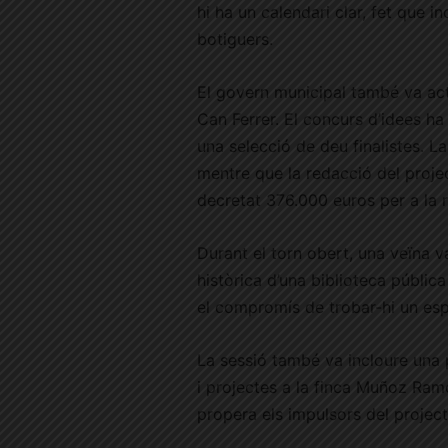
hi ha un calendari clar, fet que i
botiguers.
El govern municipal també va actu
Can Ferrer. El concurs d’idees ha 
una selecció de deu finalistes. L
mentre que la redacció del projec
decretat 376.000 euros per a la 
Durant el torn obert, una veïna 
històrica d’una biblioteca públic
el compromís de trobar-hi un espai
La sessió també va incloure una 
i projectes a la finca Muñoz Ra
propera els impulsors del project