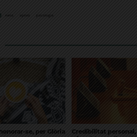
nens
opinió
psicologia
honorar-se, per Glòria
Credibilitat personal,