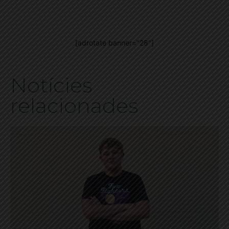
[adrotate banner="28"]
Notícies
relacionades