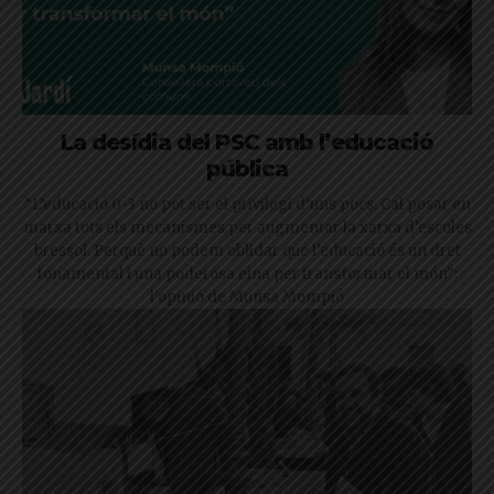
La desídia del PSC amb l’educació
pública
“L’educació 0-3 no pot ser el privilegi d’uns pocs. Cal posar en
marxa tots els mecanismes per augmentar la xarxa d’escoles
bressol. Perquè no podem oblidar que l’educació és un dret
fonamental i una poderosa eina per transformar el món”:
l'opinió de Munsa Mompió