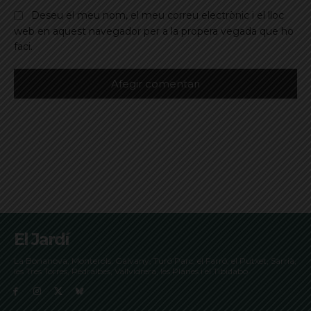
Deseu el meu nom, el meu correu electrònic i el lloc
web en aquest navegador per a la propera vegada que ho
faci.
El Jardí
La Bonanova, Monterols, Galvany, Turó Parc, el Farró, el Putxet, Sarrià,
les Tres Torres, Pedralbes, Vallvidrera, les Planes i el Tibidabo