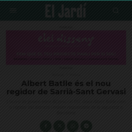
Publicitat
Publicitat
Destacat
Política
Albert Batlle és el nou
regidor de Sarrià-Sant Gervasi
L'acord de govern entre BComú i el PSC deixa Albert Batlle com
a regidor del districte i màxim responsable de la seguretat a
Barcelona