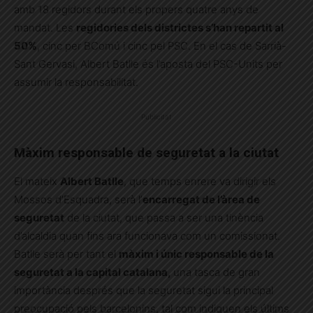
amb 18 regidors durant els propers quatre anys de
mandat. Les
regidories dels districtes s’han repartit al
50%
, cinc per BComú i cinc pel PSC. En el cas de Sarrià-
Sant Gervasi, Albert Batlle és l’aposta del PSC-Units per
assumir la responsabilitat.
Publicitat
Màxim responsable de seguretat a la ciutat
El mateix
Albert Batlle
, que temps enrere va dirigir els
Mossos d’Esquadra, serà l’
encarregat de l’àrea de
seguretat
de la ciutat, que passa a ser una tinència
d’alcaldia quan fins ara funcionava com un comissionat.
Batlle serà per tant el
màxim i únic responsable de la
seguretat a la capital catalana,
una tasca de gran
importància després que la seguretat sigui la principal
preocupació pels barcelonins, tal com indiquen els últims