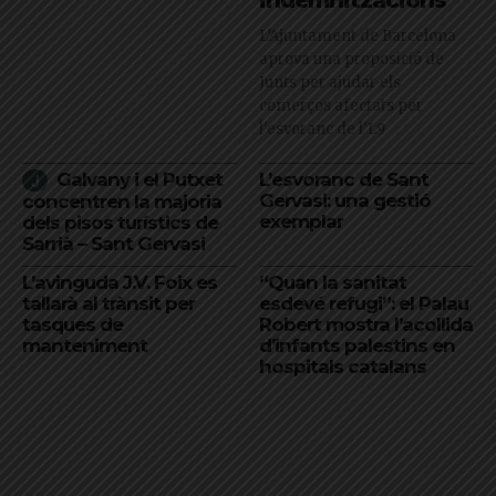
L’Ajuntament de Barcelona
aprova una proposició de
Junts per ajudar els
comerços afectats per
l'esvoranc de l'L9
Galvany i el Putxet
L’esvoranc de Sant
Gervasi: una gestió
concentren la majoria
exemplar
dels pisos turístics de
Sarrià – Sant Gervasi
L’avinguda J.V. Foix es
“Quan la sanitat
tallarà al trànsit per
esdevé refugi”: el Palau
tasques de
Robert mostra l’acollida
manteniment
d’infants palestins en
hospitals catalans