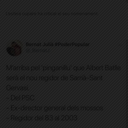
L’esfera cupaire ha criticat el seu nomenament: