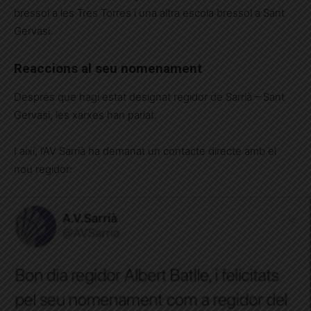
bressol a les Tres Torres i una altra escola bressol a Sant
Gervasi.
Reaccions al seu nomenament
Després que hagi estat designat regidor de Sarrià – Sant
Gervasi, les xarxes han parlat.
I així, l’AV Sarrià ha demanat un contacte directe amb el
nou regidor: