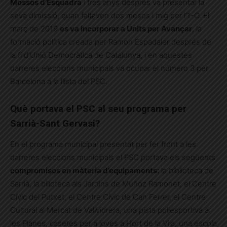
Mossos d’Esquadra
i tres anys després va presentar la
seva dimissió, quan faltaven dos mesos i mig per l’1-O. El
març de 2019
es va incorporar a Units per Avançar
, la
formació política creada per Ramon Espadaler després de
la fi d’Unió Democràtica de Catalunya, i en aquestes
darreres eleccions municipals va ocupar el número 3 per
Barcelona a la llista del PSC.
Què portava el PSC al seu programa per
Sarrià-Sant Gervasi?
En el programa municipal presentat per fer front a les
darreres eleccions municipals el PSC portava els següents
compromisos en màteria d’equipaments:
la biblioteca de
Sarrià, la bilioteca als Jardins de Muñoz Ramonet, el Centre
Cívic del Putxet, el Centre Cívic de Can Ferrer, el Centre
Cultural al Mercat de Vallvidrera, una pista poliesportiva a
les Planes, casetes per a joves a Hort de la Vila, una escola