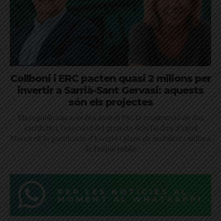
Collboni i ERC pacten quasi 2 milions per
invertir a Sarrià-Sant Gervasi: aquests
són els projectes
Els republicans acorden amb el PSC la construcció de dos
carrils bici, l’execució del projecte dels Jardins d’Oriol
Martorell, la pacificació d’Escipió i plans de mobilitat i millora
de l’espai públic
REP LES NOTÍCIES AL
MOMENT AL WHATSAPP!