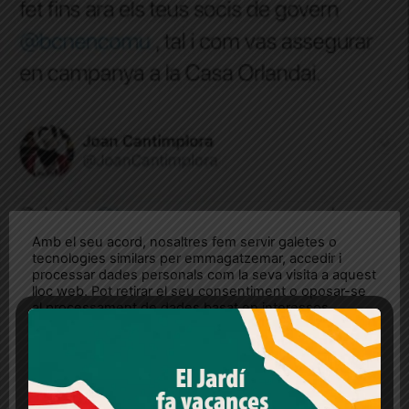
Amb el seu acord, nosaltres fem servir galetes o
tecnologies similars per emmagatzemar, accedir i
processar dades personals com la seva visita a aquest
lloc web. Pot retirar el seu consentiment o oposar-se
al processament de dades basat en interessos
legítims en qualsevol moment fent clic a "Ajustos de
cookies" o a la nostra Política de privacitat en aquest
lloc web. Si cliques "acceptar" dones el teu
consentiment