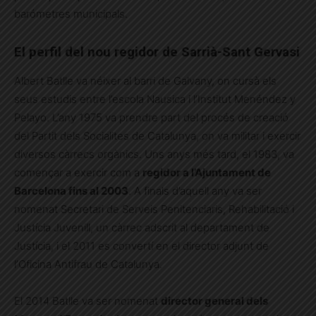
barómetres municipals.
El perfil del nou regidor de Sarrià-Sant Gervasi
Albert Batlle va néixer al barri de Galvany, on cursà els
seus estudis entre l’escola Nausica i l’Institut Menéndez y
Pelayo. L’any 1975 va prendre part del procés de creació
del Partit dels Socialites de Catalunya, on va militar i exercir
diversos càrrecs orgànics. Uns anys més tard, el 1983, va
començar a exercir com a
regidor a l’Ajuntament de
Barcelona fins al 2003
. A finals d’aquell any va ser
nomenat Secretari de Serveis Penitenciaris, Rehabilitació i
Justícia Juvenill, un càrrec adscrit al departament de
Justícia, i el 2011 es convertí en el director adjunt de
l’Oficina Antifrau de Catalunya.
El 2014 Batlle va ser nomenat
director general dels