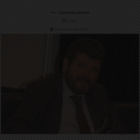
Per
Carme Rocamora
3
min.
10 de juliol de 2019