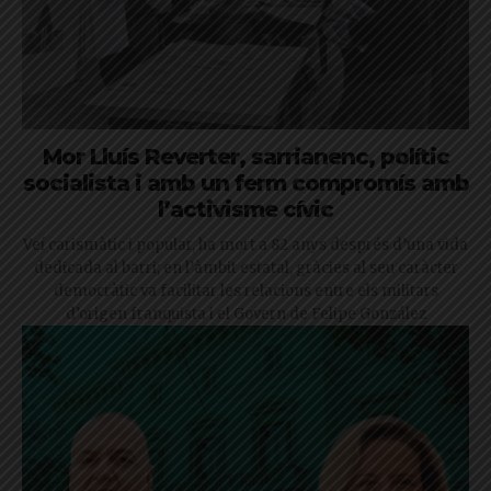
Mor Lluís Reverter, sarrianenc, polític
socialista i amb un ferm compromís amb
l’activisme cívic
Veí carismàtic i popular, ha mort a 82 anys després d’una vida
dedicada al barri; en l’àmbit estatal, gràcies al seu caràcter
democràtic va facilitar les relacions entre els militars
d’origen franquista i el Govern de Felipe González