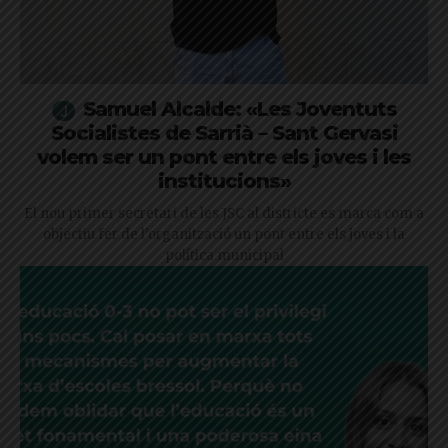
Samuel Alcalde: «Les Joventuts
Socialistes de Sarrià – Sant Gervasi
volem ser un pont entre els joves i les
institucions»
El nou primer secretari de les JSC al districte es marca com a
objectiu fer de l'organització un pont entre els joves i la
política municipal