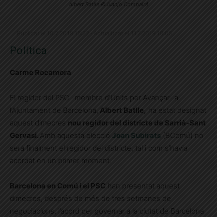
Albert Batlle ©Juanjo Compairé
Publicat el 10.7.2019 15:22 · Actualitzat el 11.7.2019 18:05
Política
Carme Rocamora
El regidor del PSC -membre d’Units per Avançar- a
l’Ajuntament de Barcelona,
Albert Batlle,
ha estat designat
aquest dimecres
nou regidor del districte de Sarrià-Sant
Gervasi.
Amb aquesta elecció
Joan Subirats
(BComú) no
serà finalment el regidor del districte, tal i com s’havia
acordat en un primer moment.
Barcelona en Comú i el PSC
han presentat aquest
dimecres, després de més de tres setmanes de
negociacions, l’acord per governar a la ciutat de Barcelona