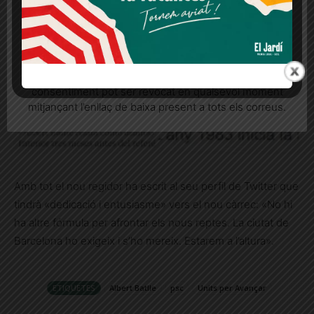
Més informació
Acceptar
Rebutjar tot
Quan l’usuari crea un compte al Diari el Jardí, dona el
seu consentiment explícit per rebre comunicacions
informatives relacionades amb el servei. Aquest
consentiment pot ser revocat en qualsevol moment
mitjançant l’enllaç de baixa present a tots els correus.
Amb tot el nou regidor ha escrit al seu perfil de Twitter que
tindrà «dedicació i entusiasme» vers el nou càrrec: «No hi
ha altre fórmula per afrontar els nous reptes. La ciutat de
Barcelona ho exigeix i s’ho mereix. Estarem a l’altura».
ETIQUETES
Albert Batlle
psc
Units per Avançar