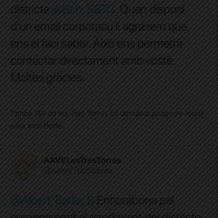
També l’AV de les Tres Torres ha demanat poder-se reunir
aviat amb Batlle: