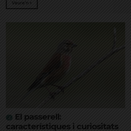
Veure'n +
El passerell:
característiques i curiositats