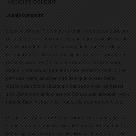
Notícies del barri
Juanjo Compairé
El passat dilluns 19 de març va tenir lloc una reunió a la seu
del districte en relació amb la situació generada al solar de
la part nord de la Plaça Bonanova, de la que “El jardí” ha
estat informant. Per part municipal acudiren el gerent del
districte, Xavier Patón, la consellera tècnica-assessora,
Raquel Prado i dues persones més de l’administració. Per
part dels veïns, acudiren tres dels quatre presidents
d’escala dels blocs situats a la banda nord de l’esmentat
solar, juntament amb el senyor Sanespleda, advocat i veí, a
més de l’administració de finques dels esmentats blocs.
Per part de l’Ajuntament es va comunicar als veïns que la
situació creada estava en vies de solució. Per una banda,
hi havia ja una ordre judicial per al desallotjament del bloc