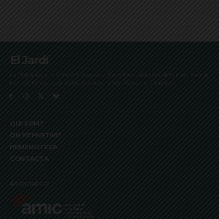
El Jardí
La Bonanova, Monterols, Galvany, Turó Parc, el Farró, el Putxet, Sarrià,
les Tres Torres, Pedralbes, Vallvidrera, les Planes i el Tibidabo
QUI SOM?
ON REPARTIM?
HEMEROTECA
CONTACTA
Associats a: