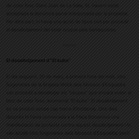
de color fosc (Sant Joan de La Salle, 6), havent estat
acceptada la denúncia penal interposada per la propietat.
Per altra part, hi havia una acció de tipus civil per procedir
al desallotjament del solar ocupat pels barraquistes.
Publicitat
El desallotjament d’”
El kubo
”
El dia següent, 20 de març, a primera hora del matí, cinc
furgonetes de la Brigada Mòbil dels Mossos d’Esquadra
van procedit a desallotjar els “
okupes
” que encara vivien al
bloc de color fosc, anomenat
“El kubo”
. El desallotjament
es va produït sense cap mena d’incidents. Uns dies
després hi havia convocada a la Plaça Bonanova una
manifestació de protesta contra aquest desallotjament i hi
van acudir cinc furgonetes dels Mossos d’Esquadra, però