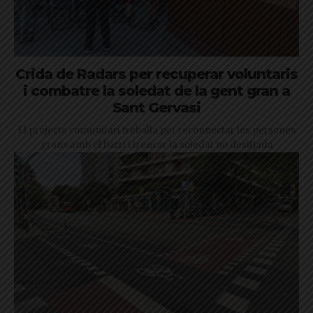
Crida de Radars per recuperar voluntaris
i combatre la soledat de la gent gran a
Sant Gervasi
El projecte comunitari treballa per reconnectar les persones
grans amb el barri i trencar la soledat no desitjada