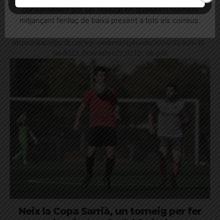
consentiment pot ser revocat en qualsevol moment
mitjançant l’enllaç de baixa present a tots els correus.
El Jardí 123, desembre 2025
https://diarieljardi.cat/wp-content/uploads/2026/01/1626-El-
Jardi123_Desembre25_0212-_ok.pdf
Neix la Copa Sarrià, un torneig per fer