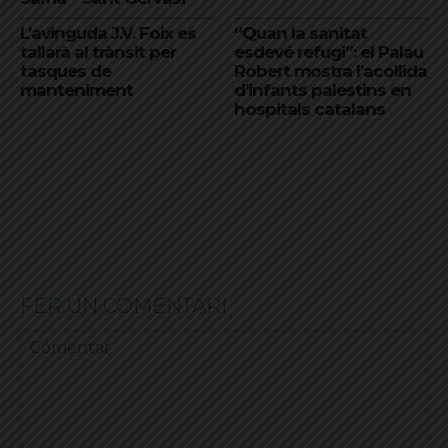
L’avinguda J.V. Foix es
“Quan la sanitat
tallarà al trànsit per
esdevé refugi”: el Palau
tasques de
Robert mostra l’acollida
manteniment
d’infants palestins en
hospitals catalans
FER UN COMENTARI