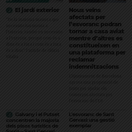
El jardí exterior
Nous veïns
afectats per
"De la mateixa manera que
l’esvoranc podran
necessito harmonia a
tornar a casa aviat
l’interior, també en necessito
mentre d’altres es
a l’exterior, perquè com és a
dins és a fora i com és a fora
constitueixen en
és a dins": l'article de Glòria
una plataforma per
Vilalta
reclamar
indemnitzacions
L’Ajuntament de Barcelona
aprova una proposició de
Junts per ajudar els
comerços afectats per
l'esvoranc de l'L9
Galvany i el Putxet
L’esvoranc de Sant
Gervasi: una gestió
concentren la majoria
exemplar
dels pisos turístics de
Sarrià – Sant Gervasi