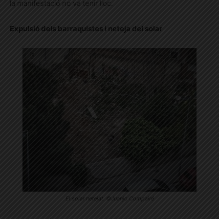
la manifestació no va tenir lloc.
Expulsió dels barraquistes i neteja del solar
El solar netejat. ©Juanjo Compairé