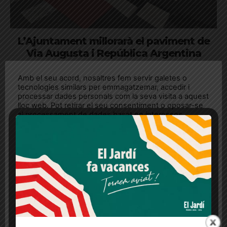
L’Ajuntament millorarà el paviment de
Via Augusta i República Argentina
durant les vacances de Setmana Santa
Amb el seu acord, nosaltres fem servir galetes o
Les actuacions es beneficiaran de la davallada de la mobilitat
tecnologies similars per emmagatzemar, accedir i
i tindran lloc durant els dos caps de setmana
processar dades personals com la seva visita a aquest
lloc web. Pot retirar el seu consentiment o oposar-se
al processament de dades basat en interessos
legítims en qualsevol moment fent clic a "Ajustos de
cookies" o a la nostra Política de privacitat en aquest
lloc web. Si cliques "acceptar" dones el teu
consentiment
Més informació
Acceptar
Rebutjar tot
Quan l’usuari crea un compte al Diari el Jardí, dona el
seu consentiment explícit per rebre comunicacions
informatives relacionades amb el servei. Aquest