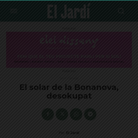
Publicitat
Publicitat
Sant Gervasi
El solar de la Bonanova,
desokupat
Per
El Jardí