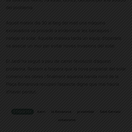
del problema.
Aquell mateix dia 30 al llarg del matí una màquina
excavadora va procedir a enderrocar les barraques i
netejar el solar. Aquella mateixa tarda un equip d’operaris
va aixecar un mur per evitar noves invasions del solar.
El Jardí
ha seguit a peu de carrer l’evolució d’aquest
problema. Restem a l’espera que la nova propietat del solar
comenci les obres i finalment aquesta banda nord de la
Plaça Bonanova recuperi l’aspecte digne que mai hauria
d’haver perdut.
ETIQUETES
barri
la Bonanova
proximitat
Sant Gervasi
urbanisme