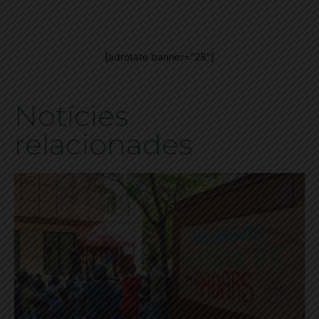
[adrotate banner="28"]
Notícies
relacionades