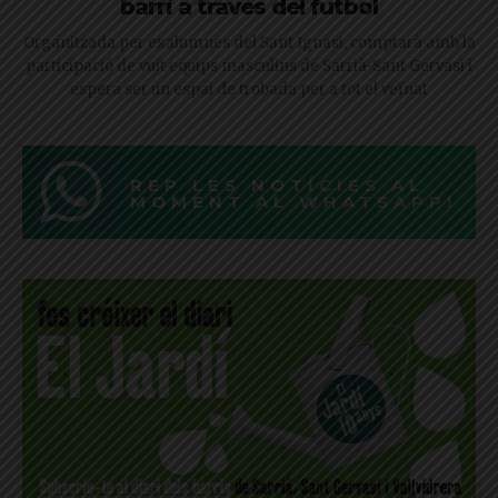
barri a través del futbol
Organitzada per exalumnes del Sant Ignasi, comptarà amb la
participació de vuit equips masculins de Sarrià-Sant Gervasi i
espera ser un espai de trobada per a tot el veïnat
REP LES NOTÍCIES AL
MOMENT AL WHATSAPP!