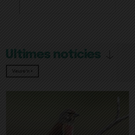
Últimes notícies
Veure'n +