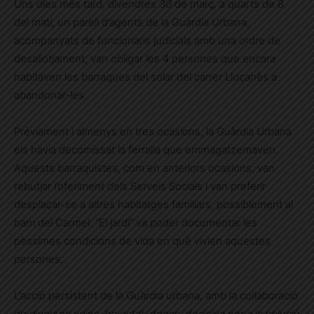
Uns dies més tard, divendres 30 de març, a quarts de 8
del matí, un parell d’agents de la Guàrdia Urbana,
acompanyats de funcionaris judicials amb una ordre de
desallotjament, van obligar les 4 persones que encara
habitaven les barraques del solar del carrer Lluçanès a
abandonar-les.
Prèviament i almenys en tres ocasions, la Guàrdia Urbana
els havia decomissat la ferralla que emmagatzemaven.
Aquests barraquistes, com en anteriors ocasions, van
rebutjar l’oferiment dels Serveis Socials i van preferir
desplaçar-se a altres habitatges familiars, possiblement al
barri del Carmel. “El jardí” va poder documentar les
pèssimes condicions de vida en què vivien aquestes
persones.
L’acció persistent de la Guàrdia urbana, amb la col·laboració
de diversos veïns, ha estat, doncs, decisiva per a la solució