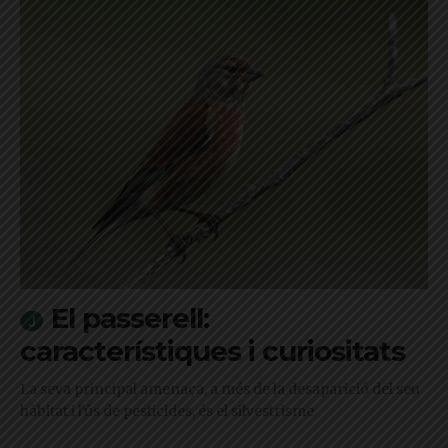
El passerell:
característiques i curiositats
La seva principal amenaça, a més de la desaparició del seu
hàbitat i l'ús de pesticides, és el silvestrisme