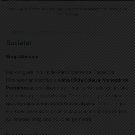
Jordi Bigues dirigint-se a Ada Colau a l'entrada del Monestir de Pedralbes ©
Sergi Alemany
Publicat el 11.2.2022 13:44 · Actualitzat el 11.2.2022 17:15
Societat
Sergi Alemany
Les Amigues i Amics del Parc Forestal del Castell de
l’Oreneta han aprofitat la
visita d’Ada Colau al Monestir de
Pedralbes
aquest divendres al matí, amb motiu de la visita
institucional per Santa Eulàlia (12 de febrer), per reclamar-li
que aturi qualsevol intent d’obres
al parc.
Defensen que
el procés de reurbanització inclou pavimentar més de tres
quilòmetres i mig, i no ho volen permetre.
Reproductor de vídeo