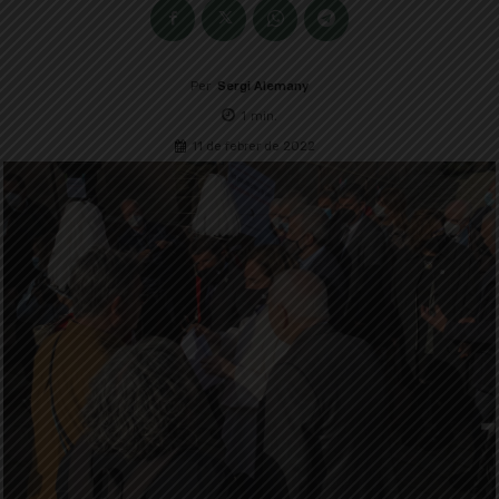
Per
Sergi Alemany
1
min.
11 de febrer de 2022