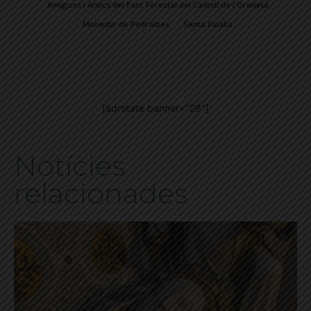
Amigues i Amics del Parc Forestal del Castell de l'Oreneta
Monestir de Pedralbes
Santa Eulàlia
[adrotate banner="28"]
Notícies
relacionades