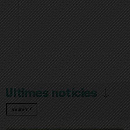
Últimes notícies
Veure'n +