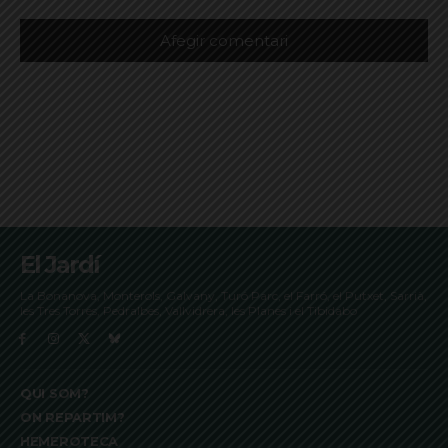
El Jardí
La Bonanova, Monterols, Galvany, Turó Parc, el Farró, el Putxet, Sarrià,
les Tres Torres, Pedralbes, Vallvidrera, les Planes i el Tibidabo
QUI SOM?
ON REPARTIM?
HEMEROTECA