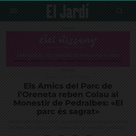
Publicitat
Publicitat
Destacat
Sarrià
Societat
Els Amics del Parc de
l’Oreneta reben Colau al
Monestir de Pedralbes: «El
parc és sagrat»
Retrets entre Albert Batlle i un membre de les Amigues i Amics
del Parc del Castell de l'Oreneta: "Ets un mentider compulsiu"