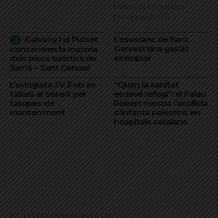
comerços afectats per
l'esvoranc de l'L9
Galvany i el Putxet
L’esvoranc de Sant
Gervasi: una gestió
concentren la majoria
exemplar
dels pisos turístics de
Sarrià – Sant Gervasi
L’avinguda J.V. Foix es
“Quan la sanitat
tallarà al trànsit per
esdevé refugi”: el Palau
tasques de
Robert mostra l’acollida
manteniment
d’infants palestins en
hospitals catalans
FER UN COMENTARI