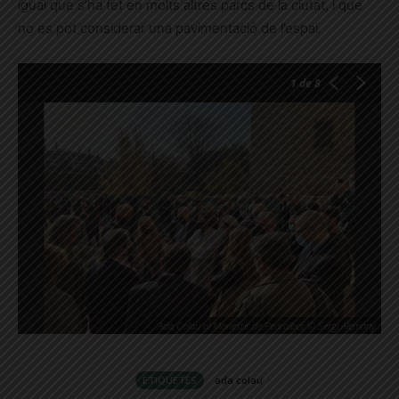
igual que s’ha fet en molts altres parcs de la ciutat, i que
no es pot considerar una pavimentació de l’espai.
1
de 8
Ada Colau al Monestir de Pedralbes © Sergi Alemany
ETIQUETES
ada colau