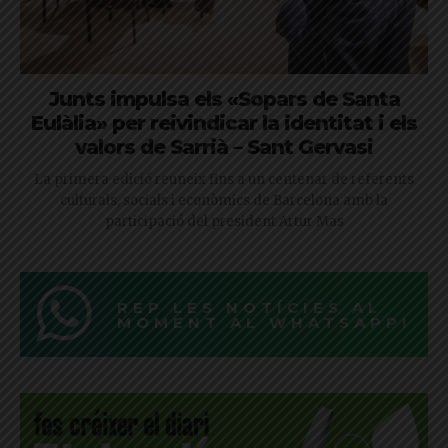
Junts impulsa els «Sopars de Santa
Eulàlia» per reivindicar la identitat i els
valors de Sarrià – Sant Gervasi
La primera edició reuneix fins a un centenar de referents
culturals, socials i econòmics de Barcelona amb la
participació del president Artur Mas
REP LES NOTÍCIES AL
MOMENT AL WHATSAPP!