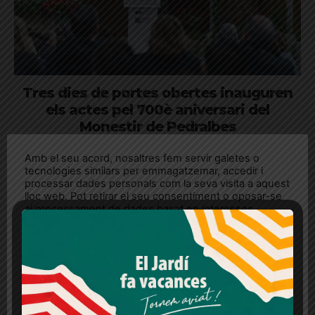
Tres dies de portes obertes inauguren
els actes pel 700è aniversari del
Monestir de Pedralbes
Acompanyat d'Illa i Gay, l'alcalde Jaume Collboni reivindica el
Amb el seu acord, nosaltres fem servir galetes o
Monestir de Pedralbes com a "part de l'ànima de Barcelona"
tecnologies similars per emmagatzemar, accedir i
processar dades personals com la seva visita a aquest
lloc web. Pot retirar el seu consentiment o oposar-se
al processament de dades basat en interessos
legítims en qualsevol moment fent clic a "Ajustos de
cookies" o a la nostra Política de privacitat en aquest
lloc web. Si cliques "acceptar" dones el teu
consentiment
Més informació
Acceptar
Rebutjar tot