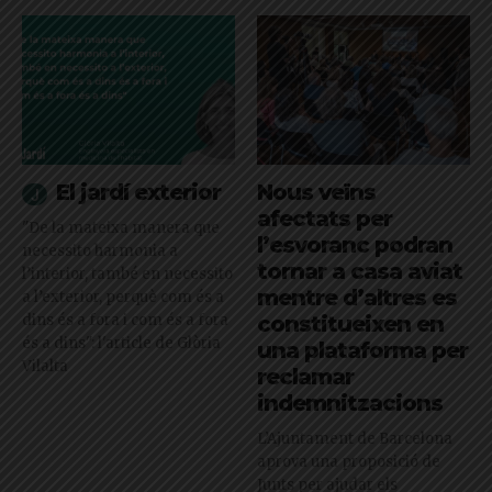
El jardí exterior
Nous veïns
afectats per
"De la mateixa manera que
l’esvoranc podran
necessito harmonia a
tornar a casa aviat
l’interior, també en necessito
mentre d’altres es
a l’exterior, perquè com és a
dins és a fora i com és a fora
constitueixen en
és a dins": l'article de Glòria
una plataforma per
Vilalta
reclamar
indemnitzacions
L’Ajuntament de Barcelona
aprova una proposició de
Junts per ajudar els