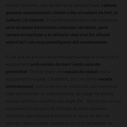
Muñoz Ramonet, des de diferents perspectives,
i alhora
generar coneixement i debat crític al voltant de l’art, la
cultura, i la ciència
. El centre estarà obert a la ciutadania,
serà un espai d’activitats culturals i de lleure, però
també un nucli per a la reflexió i des d’on fer difusió
sobre l’art i els nous paradigmes del coneixement.
El pla que es preveu desenvolupar planteja la creació d’un
equipament
amb escala de barri i amb usos de
proximitat
. També tindrà una
escala de ciutat
com a
equipament singular. I finalment, se li vol donar
escala
internacional,
com a centre de referència que fusiona el
valor patrimonial i el col·leccionisme del segle XX amb la
creació artística i científica del segle XXI. Així doncs, el nou
equipament serà punt de trobada de totes aquelles
iniciatives que impulsa la ciutat en el camp de l’art i la
ciència, i alhora podrà esdevenir un nucli generador de