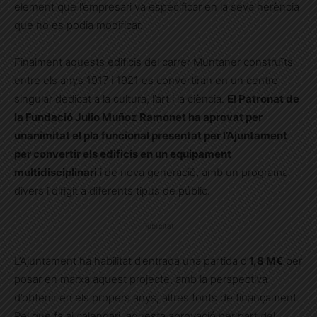
element que l’empresari va especificar en la seva herència
que no es podia modificar.
Finalment aquests edificis del carrer Muntaner construïts
entre els anys 1917 i 1921 es convertiran en un centre
singular dedicat a la cultura, l’art i la ciència.
El Patronat de
la Fundació Julio Muñoz Ramonet ha aprovat per
unanimitat el pla funcional presentat per l’Ajuntament
per convertir els edificis en un equipament
multidisciplinari
i de nova generació, amb un programa
divers i dirigit a diferents tipus de públic.
Publicitat
L’Ajuntament ha habilitat d’entrada una partida d’
1,8 M€
per
posar en marxa aquest projecte, amb la perspectiva
d’obtenir en els propers anys, altres fonts de finançament.
Pel que fa al calendari, aquesta aprovació per part del