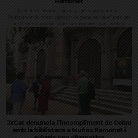
Ramonet
Jordi Martí considera que el projecte presentat per
l'Ajuntament és "eteri i carregat de grans paraules" però que
no té calendari i que s'inicia amb un pressupost irrisori
JxCat denuncia l’incompliment de Colau
amb la biblioteca a Muñoz Ramonet i
exigeix una alternativa