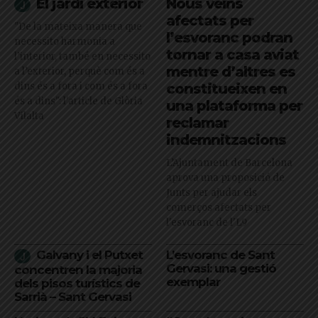
El jardí exterior
Nous veïns
afectats per
"De la mateixa manera que
l’esvoranc podran
necessito harmonia a
tornar a casa aviat
l’interior, també en necessito
mentre d’altres es
a l’exterior, perquè com és a
dins és a fora i com és a fora
constitueixen en
és a dins": l'article de Glòria
una plataforma per
Vilalta
reclamar
indemnitzacions
L’Ajuntament de Barcelona
aprova una proposició de
Junts per ajudar els
comerços afectats per
l'esvoranc de l'L9
Galvany i el Putxet
L’esvoranc de Sant
Gervasi: una gestió
concentren la majoria
exemplar
dels pisos turístics de
Sarrià – Sant Gervasi