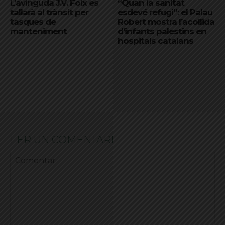
L’avinguda J.V. Foix es
“Quan la sanitat
tallarà al trànsit per
esdevé refugi”: el Palau
tasques de
Robert mostra l’acollida
manteniment
d’infants palestins en
hospitals catalans
FER UN COMENTARI