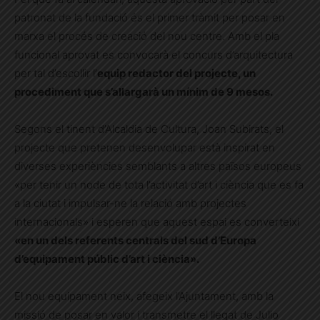
patronat de la fundació és el primer tràmit per posar en
marxa el procés de creació del nou centre. Amb el pla
funcional aprovat es convocarà el concurs d’arquitectura
per tal d’escollir l’
equip redactor del projecte, un
procediment que s’allargarà un mínim de 9 mesos.
Segons el tinent d’Alcaldia de Cultura, Joan Subirats, el
projecte que pretenen desenvolupar està inspirat en
diverses experiències semblants a altres països europeus
«per tenir un node de tota l’activitat d’art i ciència que es fa
a la ciutat i impulsar-ne la relació amb projectes
internacionals» i esperen que aquest espai es converteixi
«en un dels referents centrals del sud d’Europa
d’equipament públic d’art i ciència».
El nou equipament neix, afegeix l’Ajuntament, amb la
missió de posar en valor i transmetre el llegat de Julio