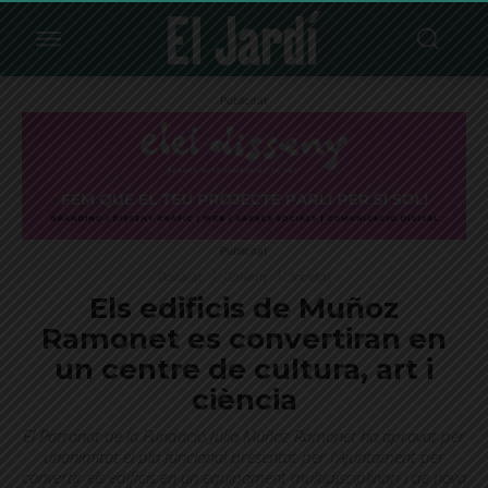
Publicitat
Publicitat
Destacat
Galvany
Societat
Els edificis de Muñoz
Ramonet es convertiran en
un centre de cultura, art i
ciència
El Patronat de la Fundació Julio Muñoz Ramonet ha aprovat per
unanimitat el pla funcional presentat per l'Ajuntament per
convertir els edificis en un equipament multidisciplinari i de nova