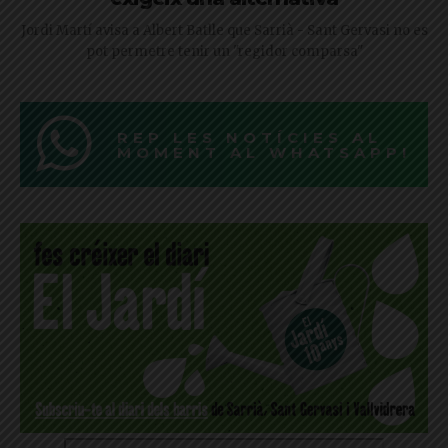
Jordi Martí avisa a Albert Batlle que Sarrià - Sant Gervasi no es
pot permetre tenir un "regidor comparsa"
REP LES NOTÍCIES AL
MOMENT AL WHATSAPP!