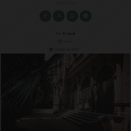
generació
Per
El Jardí
3
min.
1 d'abril de 2021