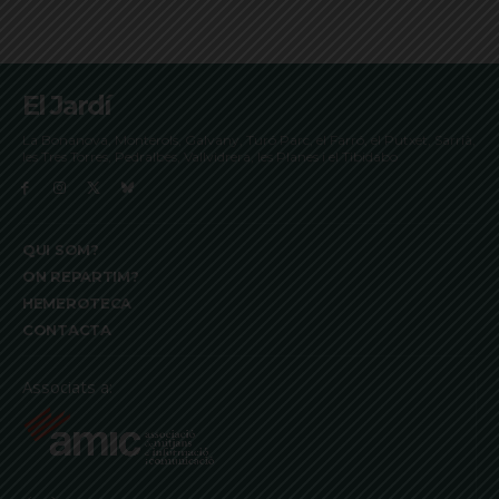
El Jardí
La Bonanova, Monterols, Galvany, Turó Parc, el Farró, el Putxet, Sarrià,
les Tres Torres, Pedralbes, Vallvidrera, les Planes i el Tibidabo
QUI SOM?
ON REPARTIM?
HEMEROTECA
CONTACTA
Associats a: