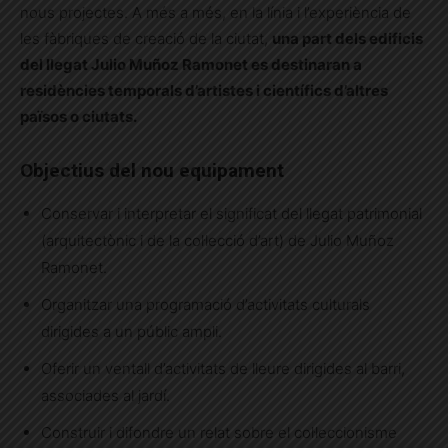
nous projectes. A més a més, en la línia i l’experiència de
les fàbriques de creació de la ciutat,
una part dels edificis
del llegat Julio Muñoz Ramonet es destinaran a
residències temporals d’artistes i científics d’altres
països o ciutats.
Objectius del nou equipament
Conservar i interpretar el significat del llegat patrimonial
(arquitectònic i de la col·lecció d’art) de Julio Muñoz
Ramonet.
Organitzar una programació d’activitats culturals
dirigides a un públic ampli.
Oferir un ventall d’activitats de lleure dirigides al barri,
associades al jardí.
Construir i difondre un relat sobre el col·leccionisme