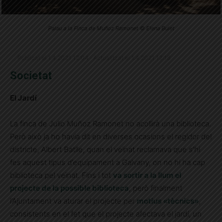
Palau a la Finca de Muñoz Ramonet © Elena Bulet
Publicat el 1.4.2021 12:04 · Actualitzat el 1.4.2021 12:18
Societat
El Jardí
La finca de Julio Muñoz Ramonet no acollirà una biblioteca.
Però això ja ho havia dit en diverses ocasions el regidor del
districte, Albert Batlle, quan el veïnat reclamava que s’hi
fes aquest tipus d’equipament a Galvany, on no hi ha cap
biblioteca pel veïnat. Fins i tot
va sortir a la llum el
projecte de la possible biblioteca
, però finalment
l’Ajuntament va aturar el projecte per
motius «tècnics»
,
consistents en el fet que el projecte afectava el jardí, un