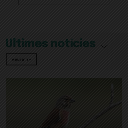
Últimes notícies
Veure'n +