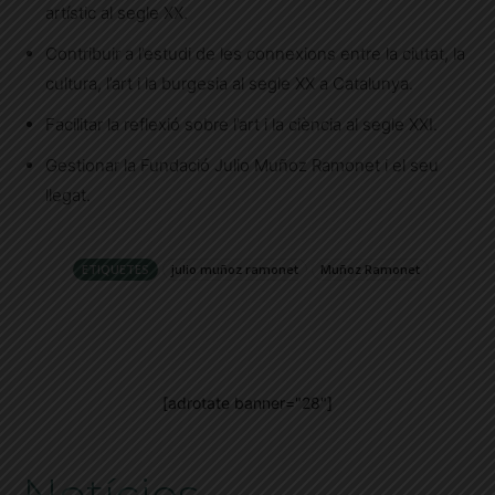
artístic al segle XX.
Contribuir a l’estudi de les connexions entre la ciutat, la
cultura, l’art i la burgesia al segle XX a Catalunya.
Facilitar la reflexió sobre l’art i la ciència al segle XXI.
Gestionar la Fundació Julio Muñoz Ramonet i el seu
llegat.
ETIQUETES
julio muñoz ramonet
Muñoz Ramonet
[adrotate banner="28"]
Notícies