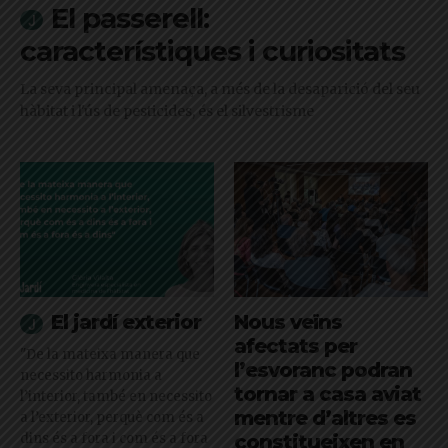
El passerell:
característiques i curiositats
La seva principal amenaça, a més de la desaparició del seu
hàbitat i l'ús de pesticides, és el silvestrisme
El jardí exterior
Nous veïns
afectats per
"De la mateixa manera que
l’esvoranc podran
necessito harmonia a
tornar a casa aviat
l’interior, també en necessito
mentre d’altres es
a l’exterior, perquè com és a
dins és a fora i com és a fora
constitueixen en