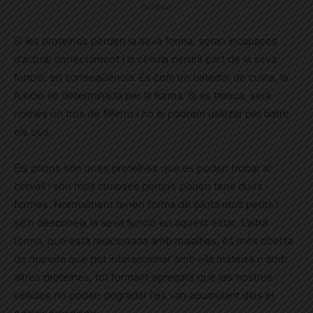
Publicitat
Si les proteïnes perden la seva forma, seran incapaces
d’actuar correctament i la cèl·lula perdrà part de la seva
funció, en conseqüència. És com un batedor de cuina, la
funció ve determinada per la forma. Si es trenca, serà
només un tros de filferro i no el podrem utilitzar per batre
els ous.
Els prions són unes proteïnes que es poden trobar al
cervell i són molt curioses perquè poden tenir dues
formes. Normalment tenen forma de pilota molt petita i
se’n desconeix la seva funció en aquest estat. L’altra
forma, que està relacionada amb malalties, és més oberta
de manera que pot interaccionar amb ella mateixa o amb
altres proteïnes, tot formant agregats que les nostres
cèl·lules no poden degradar i es van acumulant dins el