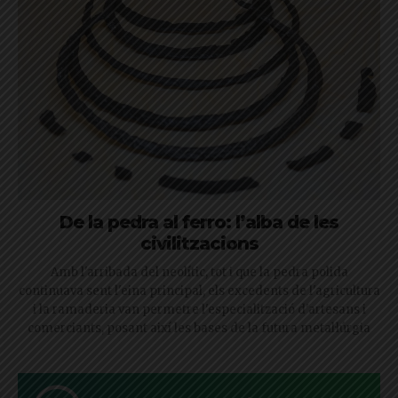
De la pedra al ferro: l’alba de les
civilitzacions
Amb l'arribada del neolític, tot i que la pedra polida
continuava sent l'eina principal, els excedents de l'agricultura
i la ramaderia van permetre l'especialització d'artesans i
comerciants, posant així les bases de la futura metal·lúrgia