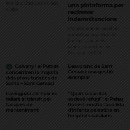
és a dins": l'article de Glòria
una plataforma per
Vilalta
reclamar
indemnitzacions
L’Ajuntament de Barcelona
aprova una proposició de
Junts per ajudar els
comerços afectats per
l'esvoranc de l'L9
Galvany i el Putxet
L’esvoranc de Sant
Gervasi: una gestió
concentren la majoria
exemplar
dels pisos turístics de
Sarrià – Sant Gervasi
L’avinguda J.V. Foix es
“Quan la sanitat
tallarà al trànsit per
esdevé refugi”: el Palau
tasques de
Robert mostra l’acollida
manteniment
d’infants palestins en
hospitals catalans