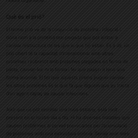
nostre organisme.
Què és el prió?
El terme prió ve de la conjunció de proteïna i infecció i
dóna nom a la proteïna mal plegada que pot arribar a
canviar l’estructura de les que sí que ho estan. És a dir, un
prió obert té la capacitat d’interaccionar amb altres
proteïnes i sobretot amb proteïnes plegades en forma de
pilota, canviar-los-hi la forma i fer que passin a tenir una
forma anormal. El fet que aquests prions puguin canviar
les altres proteïnes és el que fa que diguem que es tracta
d’un agent capaç de causar infeccions.
Això que us pot semblar una mica estrany, està molt
present en el nostre dia a dia. Hi ha diverses malalties que
causen problemes al cervell provocades per l’acumulació
de proteïnes amb una estructura errònia. Sense anar més