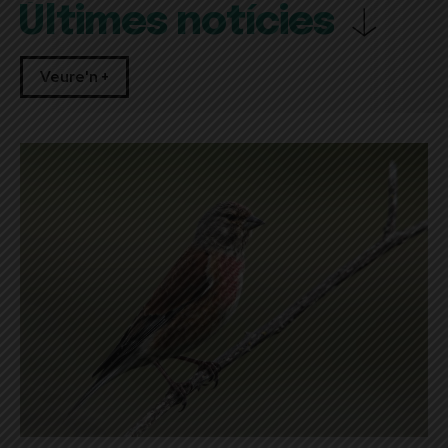
Últimes notícies
Veure'n +