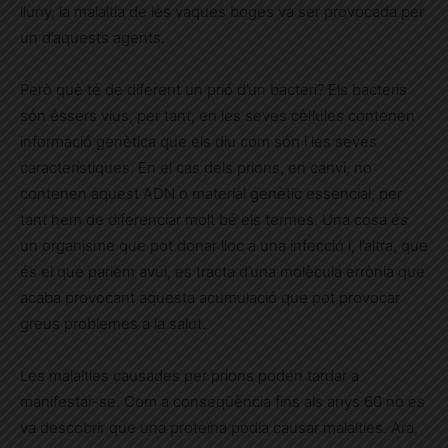
lluny, la malaltia de les vaques boges va ser provocada per
un d’aquests agents.
Però què té de diferent un prió d’un bacteri? Els bacteris
són éssers vius, per tant, en les seves cèl·lules contenen
informació genètica que els diu com són i les seves
característiques. En el cas dels prions, en canvi, no
contenen aquest ADN o material genètic essencial, per
tant hem de diferenciar molt bé els termes. Una cosa és
un organisme que pot donar lloc a una infecció i, l’altra, que
és el que parlem avui, es tracta d’una molècula errònia que
acaba provocant aquesta acumulació que pot provocar
greus problemes a la salut.
Les malalties causades per prions poden tardar a
manifestar-se. Com a conseqüència fins als anys 60 no es
va descobrir que una proteïna podia causar malalties. Ara,