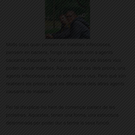
Molts cops quan pensem en malalties infeccioses,
pensem en bacteris, fongs o paràsits com a agents
causants d’aquesta. Tot i així, no només els éssers vius
poden causar malalties. Aquest és el cas dels prions, uns
agents infecciosos que no són éssers vius. Però què són
realment els prions i què els diferencia dels altres agents
causants de malalties?
Per tal d’explicar-ho hem de començar parlant de les
proteïnes. Aquestes, tenen una forma, una estructura
determinada per poder dur a terme la seva funció.