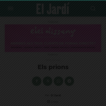
Publicitat
Publicitat
Sant Gervasi
Els prions
Per
El Jardí
2
min.