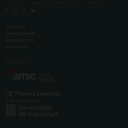
les Tres Torres, Pedralbes, Vallvidrera, les Planes i el Tibidabo
QUI SOM?
ON REPARTIM?
HEMEROTECA
CONTACTA
Associats a:
Amb el suport de: