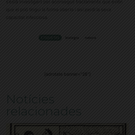
s’està investigant per aconseguir tractaments que evitin
que el prió tingui la forma oberta i així perdi la seva
capacitat infecciosa.
ETIQUETES
biologia
natura
[adrotate banner="28"]
Notícies
relacionades