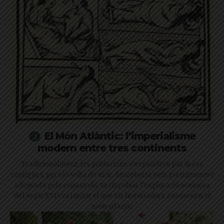
El Món Atlàntic: l’imperialisme
modern entre tres continents
Tradicionalment, les poblacions s’expandien per àrees
contigües, però la volta do mar, descoberta pels portuguesos i
adoptada pels espanyols, va impulsar l’exploració oceànica
del segle XVI i va iniciar el que els historiadors anomenen el
món atlàntic