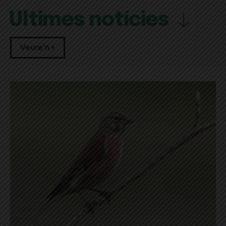
Últimes notícies
Veure'n +