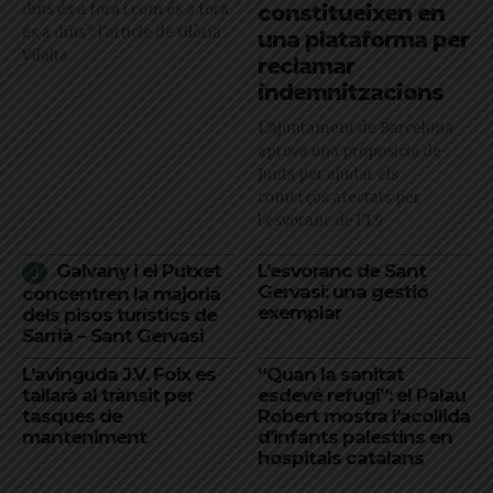
dins és a fora i com és a fora
constitueixen en
és a dins": l'article de Glòria
una plataforma per
Vilalta
reclamar
indemnitzacions
L’Ajuntament de Barcelona
aprova una proposició de
Junts per ajudar els
comerços afectats per
l'esvoranc de l'L9
Galvany i el Putxet
L’esvoranc de Sant
Gervasi: una gestió
concentren la majoria
exemplar
dels pisos turístics de
Sarrià – Sant Gervasi
L’avinguda J.V. Foix es
“Quan la sanitat
tallarà al trànsit per
esdevé refugi”: el Palau
tasques de
Robert mostra l’acollida
manteniment
d’infants palestins en
hospitals catalans