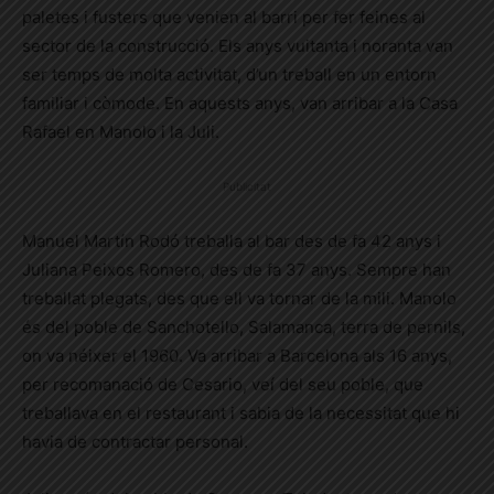
paletes i fusters que venien al barri per fer feines al
sector de la construcció. Els anys vuitanta i noranta van
ser temps de molta activitat, d’un treball en un entorn
familiar i còmode. En aquests anys, van arribar a la Casa
Rafael en Manolo i la Juli.
Publicitat
Manuel Martín Rodó treballa al bar des de fa 42 anys i
Juliana Peixos Romero, des de fa 37 anys. Sempre han
treballat plegats, des que ell va tornar de la mili. Manolo
és del poble de Sanchotello, Salamanca, terra de pernils,
on va néixer el 1960. Va arribar a Barcelona als 16 anys,
per recomanació de Cesario, veí del seu poble, que
treballava en el restaurant i sabia de la necessitat que hi
havia de contractar personal.