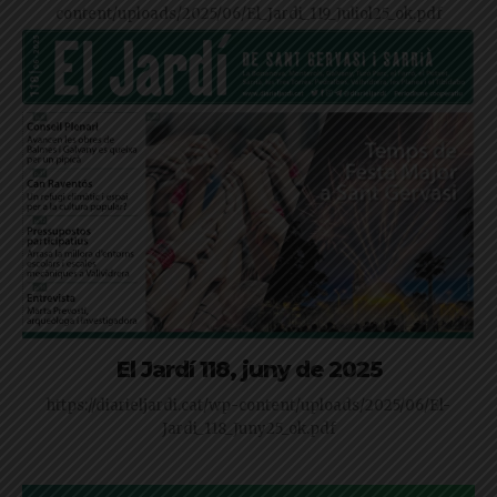
content/uploads/2025/06/El_Jardi_119_Juliol25_ok.pdf
El Jardí 118, juny de 2025
https://diarieljardi.cat/wp-content/uploads/2025/06/El-
Jardi_118_Juny25_ok.pdf