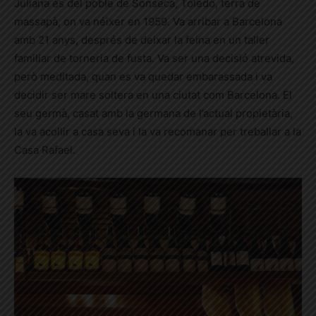
Juliana és del poble de Sonseca, Toledo, terra de
massapà, on va néixer en 1959. Va arribar a Barcelona
amb 21 anys, després de deixar la feina en un taller
familiar de torneria de fusta. Va ser una decisió atrevida,
però meditada, quan es va quedar embarassada i va
decidir ser mare soltera en una ciutat com Barcelona. El
seu germà, casat amb la germana de l’actual propietària,
la va acollir a casa seva i la va recomanar per treballar a la
Casa Rafael.