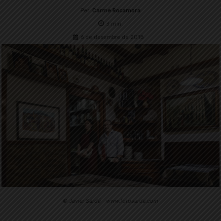
Per
Carme Rocamora
3
min.
6 de desembre de 2018
© Javier Sardá - www.fotosarda.com