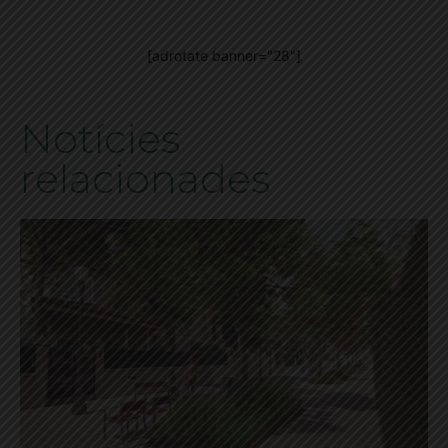
[adrotate banner="28"]
Notícies
relacionades