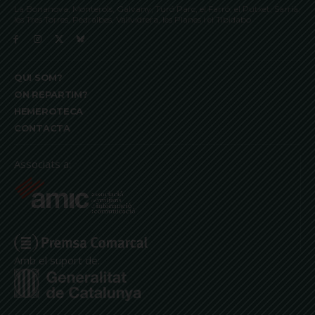
La Bonanova, Monterols, Galvany, Turó Parc, el Farró, el Putxet, Sarrià,
les Tres Torres, Pedralbes, Vallvidrera, les Planes i el Tibidabo
QUI SOM?
ON REPARTIM?
HEMEROTECA
CONTACTA
Associats a:
Amb el suport de: