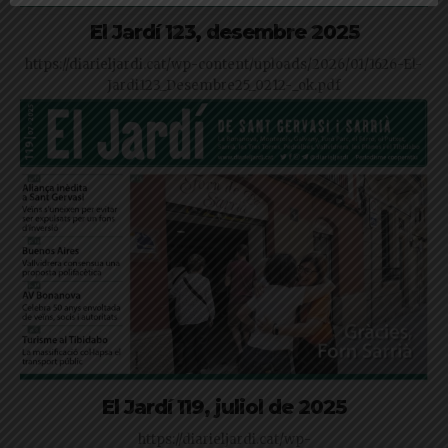
El Jardí 123, desembre 2025
https://diarieljardi.cat/wp-content/uploads/2026/01/1626-El-
Jardi123_Desembre25_0212-_ok.pdf
El Jardí 119, juliol de 2025
https://diarieljardi.cat/wp-