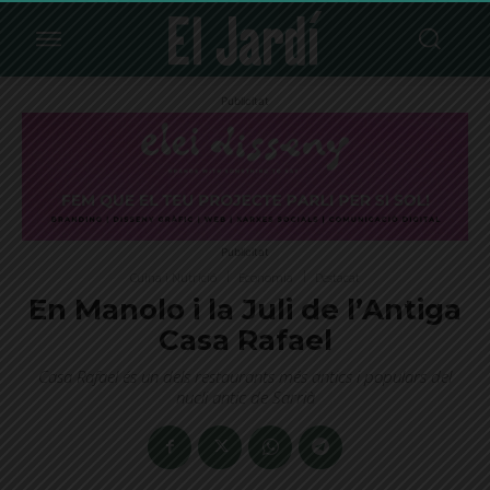
Publicitat
Publicitat
Cuina i Nutrició
Economia
Destacat
En Manolo i la Juli de l’Antiga
Casa Rafael
Casa Rafael és un dels restaurants més antics i populars del
nucli antic de Sarrià