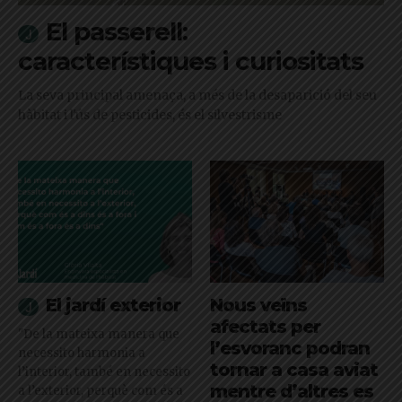
El passerell:
característiques i curiositats
La seva principal amenaça, a més de la desaparició del seu
hàbitat i l'ús de pesticides, és el silvestrisme
El jardí exterior
Nous veïns
afectats per
"De la mateixa manera que
l’esvoranc podran
necessito harmonia a
tornar a casa aviat
l’interior, també en necessito
mentre d’altres es
a l’exterior, perquè com és a