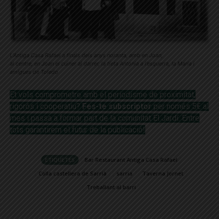
L’Antiga Casa Rafael a finals dels anys noranta, amb en Joan,
al centre, en Joan el cuiner al darrer, la tieta Antonia a l’esquerra, la Maria i
amigues de Toledo
Et vols comprometre amb el periodisme de proximitat,
rigorós i
cooperatiu?
Fes-te subscriptor
per només 5€ al
mes i passa a formar part de la comunitat El Jardí. Entre
tots garantirem el futur de
la publicació!
ETIQUETES
Bar Restaurant Antiga Casa Rafael
Colla castellera de Sarrià
sarria
Taverna Jornet
Treballant al barri