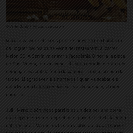
© Javier Sardá – www.fotosarda.com
Manolo va viure els seus primers anys en una habitació
de lloguer del pis d’una veïna del restaurant, al carrer
Major, 90. A Sarrià va entrar a l’acadèmia Giner, a la plaça
de Sant Vicenç, on va acabar els seus estudis mentre els
compaginava amb la feina de cambrer a mitja jornada de
tardes. Li agradaven els números i quan va acabar els
estudis tenia la idea de dedicar-se als negocis, al món
comercial.
Juli i Manolo són vides paral·leles unides per una porta
que separa els seus respectius espais de treball, la cuina
i el menjador. Manuel és la cara visible del treball conjunt