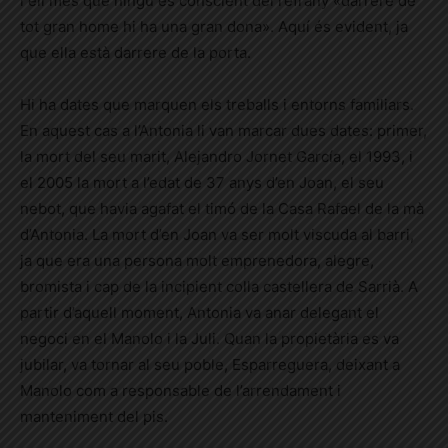
i ell més que ningú és conscient del refrany «darrere de
tot gran home hi ha una gran dona».
Aquí és evident, ja
que ella està darrere de la porta.
Hi ha dates que marquen els treballs i entorns familiars.
En aquest cas a l’Antonia li van marcar dues dates: primer,
la mort del seu marit, Alejandro Jornet García, el 1993, i
el 2005 la mort a l’edat de 37 anys d’en Joan, el seu
nebot, que havia agafat el timó de la Casa Rafael de la mà
d’Antonia. La mort d’en Joan va ser molt viscuda al barri,
ja que era una persona molt emprenedora, alegre,
bromista i cap de la incipient colla castellera de Sarrià. A
partir d’aquell moment, Antonia va anar delegant el
negoci
en el
Manolo i la Juli. Quan la propietària es va
jubilar, va tornar al seu poble, Esparreguera, deixant a
Manolo com a responsable de l’arrendament i
manteniment del pis.