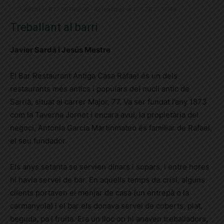
Publicat el 6.12.2018 9:00 · Actualitzat el 17.5.2023 11:45
Treballant al barri
Javier Sardá i Jesús Mestre
El Bar Restaurant Antiga Casa Rafael és un dels
restaurants més antics i populars del nucli antic de
Sarrià, situat al
carrer
Major, 77. Va ser fundat l’any 1873
com la Taverna Jornet i encara avui, la propietària del
negoci, Antonia Garcia Martinmateo és familiar de Rafael,
el seu fundador.
Els
anys setanta se servien dinars i sopars, i entre hores
hi havia servei de bar. En aquells temps de crisi, alguns
clients portaven el menjar de casa (un entrepà o la
carmanyola) i el bar els donava servei de coberts, plat,
beguda, pa i fruita. Era un lloc on hi anaven treballadors,