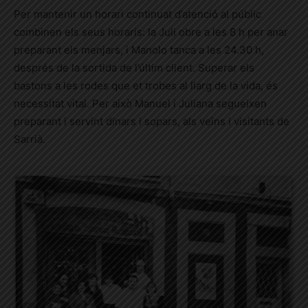
Per mantenir un horari continuat d’atenció al públic
combinen els seus horaris: la Juli obre a les 8 h per anar
preparant els menjars, i Manolo tanca a les 24.30 h,
després de la sortida de l’últim client. Superar els
bastons a les rodes que et trobes al llarg de la vida, és
necessitat vital. Per això Manuel i Juliana segueixen
preparant i servint dinars i sopars, als veïns i visitants de
Sarrià.