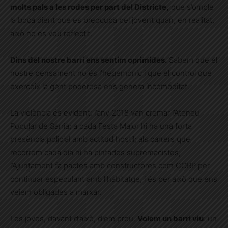
molts pals a les rodes per part del Districte,
que s’omple
la boca dient que es preocupa pel jovent quan, en realitat,
això no es veu reflectit.
Dins del nostre barri ens sentim oprimides.
Sabem que el
nostre pensament no és l’hegemònic i que el control que
exerceix la gent poderosa ens genera incomoditat.
La violència és evident: l’any 2018 van cremar l’Ateneu
Popular de Sarrià; a cada Festa Major hi ha una forta
presència policial amb actitud hostil; als carrers que
recorrem cada dia hi ha pintades supremacistes;
l’Ajuntament fa pactes amb constructores com CORP per
continuar especulant amb l’habitatge, i és per això que ens
veiem obligades a marxar.
Les joves, davant d’això, diem prou.
Volem un barri viu
: un