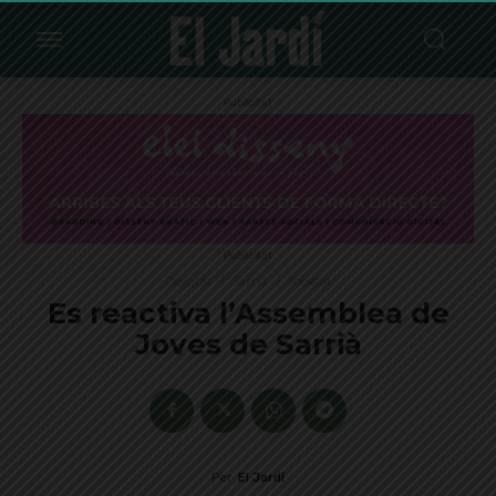
Publicitat
Publicitat
Destacat
Sarrià
Societat
Es reactiva l’Assemblea de
Joves de Sarrià
Per
El Jardí