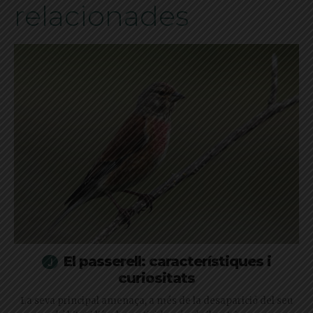
relacionades
El passerell: característiques i
curiositats
La seva principal amenaça, a més de la desaparició del seu