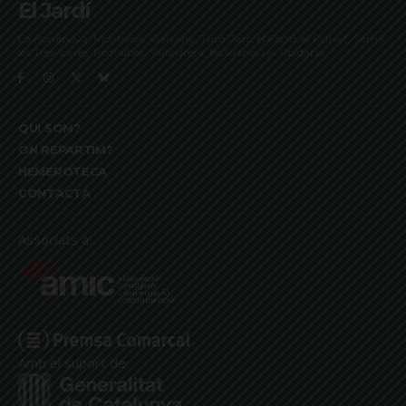
El Jardí
La Bonanova, Monterols, Galvany, Turó Parc, el Farró, el Putxet, Sarrià,
les Tres Torres, Pedralbes, Vallvidrera, les Planes i el Tibidabo
QUI SOM?
ON REPARTIM?
HEMEROTECA
CONTACTA
Associats a:
Amb el suport de: