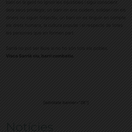
barri on la gent no ignori les injustícies i sigui conscient
dels seus privilegis; un barri on ens cuidem, solidari i on els
diners no siguin l’objectiu; un barri on es tinguin en compte
els drets humans, la cultura popular i el respecte de totes
les persones que en formen part.
Sarrià no pot ser lliure si no ho són tots els pobles.
Visca Sarrià viu, barri combatiu.
[adrotate banner="28"]
Notícies