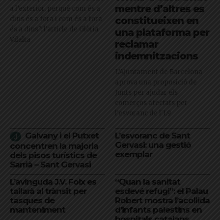
mentre d’altres es
a l’exterior, perquè com és a
dins és a fora i com és a fora
constitueixen en
és a dins": l'article de Glòria
una plataforma per
Vilalta
reclamar
indemnitzacions
L’Ajuntament de Barcelona
aprova una proposició de
Junts per ajudar els
comerços afectats per
l'esvoranc de l'L9
Galvany i el Putxet
L’esvoranc de Sant
Gervasi: una gestió
concentren la majoria
exemplar
dels pisos turístics de
Sarrià – Sant Gervasi
L’avinguda J.V. Foix es
“Quan la sanitat
tallarà al trànsit per
esdevé refugi”: el Palau
tasques de
Robert mostra l’acollida
manteniment
d’infants palestins en
hospitals catalans