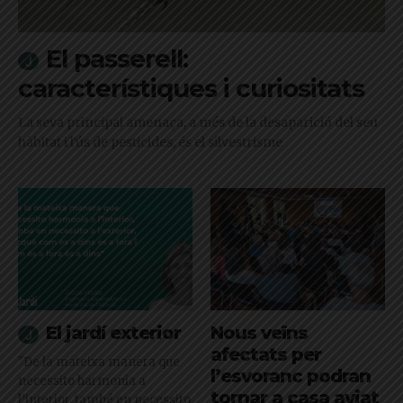
El passerell:
característiques i curiositats
La seva principal amenaça, a més de la desaparició del seu
hàbitat i l'ús de pesticides, és el silvestrisme
El jardí exterior
Nous veïns
afectats per
"De la mateixa manera que
l’esvoranc podran
necessito harmonia a
tornar a casa aviat
l’interior, també en necessito