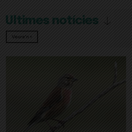
Últimes notícies
Veure'n +