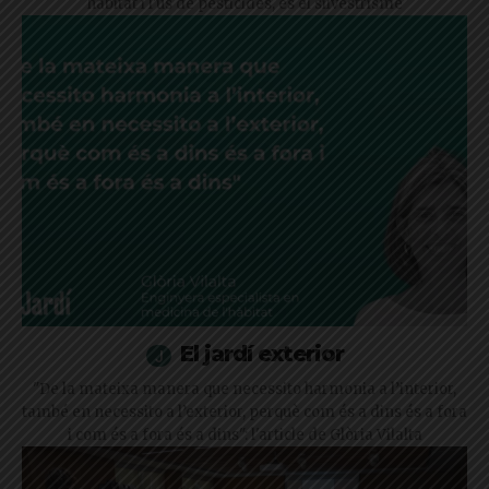
hàbitat i l'ús de pesticides, és el silvestrisme
El jardí exterior
"De la mateixa manera que necessito harmonia a l’interior,
també en necessito a l’exterior, perquè com és a dins és a fora
i com és a fora és a dins": l'article de Glòria Vilalta