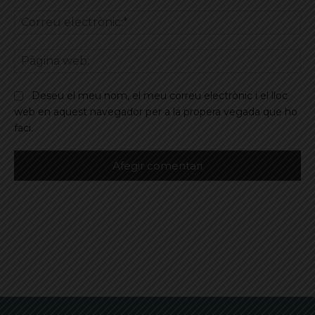
Co
ele
Pà
we
Deseu el meu nom, el meu correu electrònic i el lloc
web en aquest navegador per a la propera vegada que ho
faci.