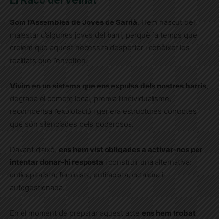
El Racó del Veïnat
Som l’Assemblea de Joves de Sarrià
. Hem nascut del
malestar d’algunes joves del barri, perquè fa temps que
creiem que aquest necessita despertar i conèixer les
realitats que l’envolten.
Vivim en un sistema que ens expulsa dels nostres barris
,
degrada el comerç local, premia l’individualisme,
recompensa l’explotació i genera estructures corruptes
que són silenciades pels poderosos.
Davant d’això,
ens hem vist obligades a activar-nos per
intentar donar-hi resposta
i construir una alternativa:
anticapitalista, feminista, antiracista, catalana i
autogestionada.
En el moment de preparar aquest acte
ens hem trobat