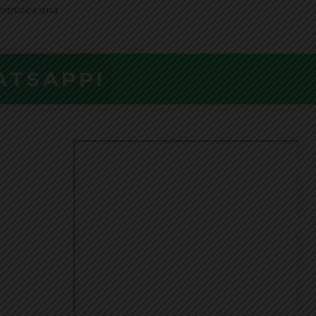
 convoca una
ATSAPP!