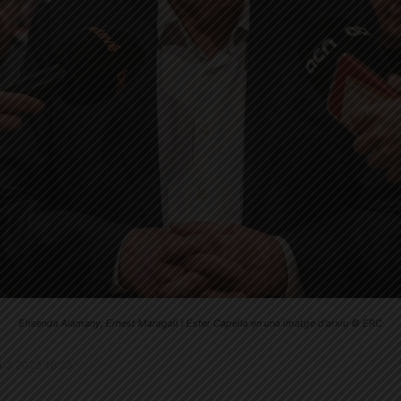
Elisenda Alamany, Ernest Maragall i Ester Capella en una imatge d'arxiu © ERC
14.3.2023 18:23