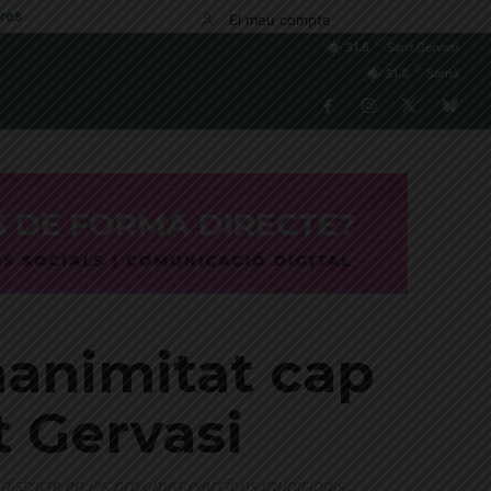
res
El meu compte
C
31.8
Sant Gervasi
C
31.8
Sarrià
nanimitat cap
t Gervasi
districte en les pròximes eleccions municipals