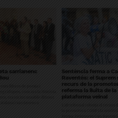
eta sarrianenc
Sentència ferma a C
 Bou
Raventós: el Suprem r
recurs de la promotor
ents llibres de poesia i
referma la lluita de la
ogràfiques, com ara la Història
plataforma veïnal
vers, era un incansable difusor
catalana i sarrianenca
L'alt tribunal rebutja el recurs
la promotora CORP i la sentènc
ferma; Defensem Can Raventós