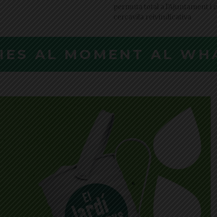
permuta total a l'Ajuntament i
cercavila reivindicativa
CIES AL MOMENT AL WH