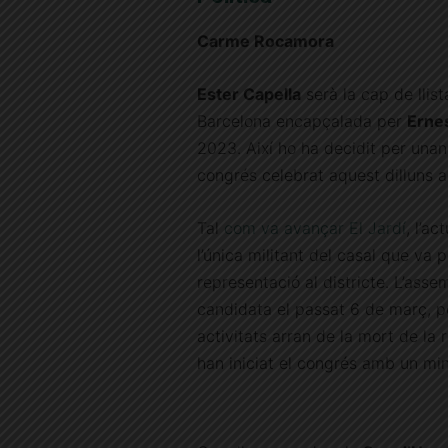
Carme Rocamora
Ester Capella
serà la cap de llist
Barcelona encapçalada per
Erne
2023. Així ho ha decidit per unan
congrés celebrat aquest dilluns a 
Tal
com va avançar El Jardí
, l’a
l’única militant del casal que va 
representació al districte. L’asse
candidata el passat 6 de març, pe
activitats arran de la mort de la 
han iniciat el congrés amb un min