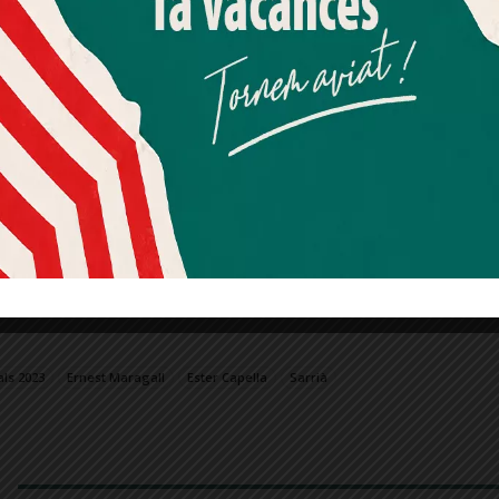
resident de l’executiva local,
Oriol Carbonell
, ha
Més informació
Acceptar
Rebutjar tot
at a la militància a «fer un esforç» per
ir uns bons resultats que portin Ernest Maragall
Quan l’usuari crea un compte al Diari el Jardí, dona el seu
consentiment explícit per rebre comunicacions
informatives relacionades amb el servei. Aquest
a candidata a
Núria Satorra
, actual consellera
consentiment pot ser revocat en qualsevol moment
mitjançant l’enllaç de baixa present a tots els correus.
sta de la llista d’ERC Sarrià-Sant Gervasi. A la
ació de Barcelona,
Gerard Gómez del Moral
, ha
e la militància «no només per guanyar les
al que, aquest cop sí, Ernest Maragall sigui
als 2023
Ernest Maragall
Ester Capella
Sarrià