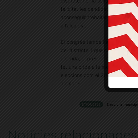
districte. Per la seva banda, el p
felicitat les candidates i ha anim
aconseguir treballar per aconsegu
a l’alcaldia.
El congrés també ha elegit com 
del districte, i que completa la re
cloenda, el president de la feder
fet una crida a la mobilització d
eleccions com el 2019, sinó per t
alcalde».
ETIQUETES
Eleccions municip
Notícies relacionades