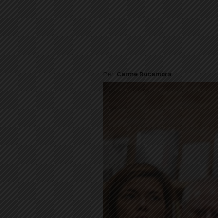
Per
Carme Rocamora