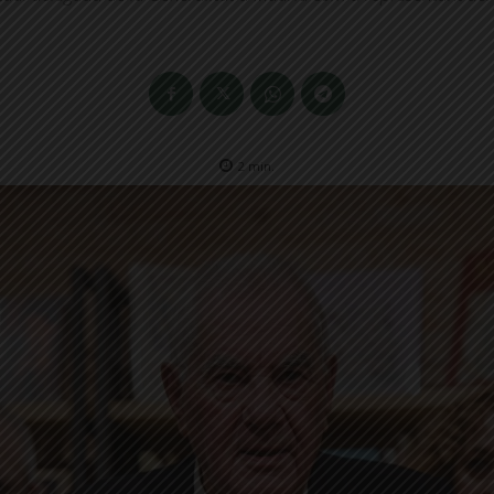
2
min.