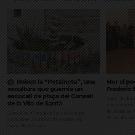
Roben la “Petxineta”, una
Mor el po
escultura que guarnia un
Frederic
escocell de plaça del Consell
Autor de difer
de la Vila de Sarrià
narracions bi
de Sarrià en 
L'Associació Veïnal de Sarrià lamenta
de la cultura 
l'incivisme i fa una crida a cuidar els
escocells de la vila