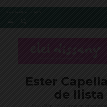
Dissabte 08, agost 2026
Ester Capell
de llist
La secció local dels republicans ha avalat l'