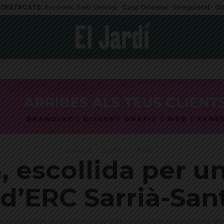
DESTACATS:
Esvoranc Sant Gervasi
·
Casa Orlandai
·
Inseguretat
·
Ob
Destacat
Districte
Política
a, escollida per u
a d’ERC Sarrià-San
actual delegada de la Generalitat a Madrid com a representant del 