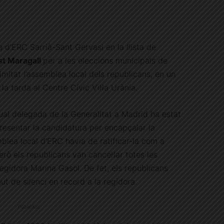
a d’ERC Sarrià-Sant Gervasi en la llista de
st Maragall
per a les eleccions municipals de
imitat l’assemblea local dels republicans, en un
la tarda al Centre Cívic Vil·la Urània.
ctual delegada de la Generalitat a Madrid ha estat
presentar la candidatura per encapçalar la
mblea local d’ERC havia de ratificar-la com a
rò els republicans van cancel·lar totes les
regidora Marina Gasol. De fet, els republicans
ut de silenci en record a la regidora.
Publicitat