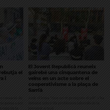
an
El Jovent Republicà reuneix
ebutja el
gairebé una cinquantena de
a i
veïns en un acte sobre el
cooperativisme a la plaça de
Sarrià
 de cassació de
Amb el lema “Que no et prenguin el pèl”, s'ha
ia passa a ser
debatut sobre els problemes laborals de la
 exigeix la
joventut actual