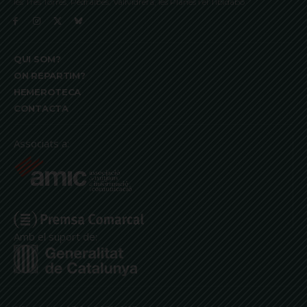
les Tres Torres, Pedralbes, Vallvidrera, les Planes i el Tibidabo
QUI SOM?
ON REPARTIM?
HEMEROTECA
CONTACTA
Associats a:
Amb el suport de: