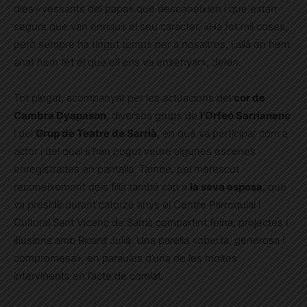
dies «vessants del papa» que desconeixien i que estan
segurs que van enriquir el seu caràcter. «Ha fet mil coses,
però sempre ha tingut temps per a nosaltres, i allà on hem
anat hem fet el que ell ens va ensenyar», deien.
Tot plegat, acompanyat per les actuacions del
cor de
Cambra Dyapason
, diversos grups de
l’Orfeó Sarrianenc
i del
Grup de Teatre de Sarrià
, en què va participar com a
actor i del qual s’han pogut veure algunes escenes
enregistrades en pantalla. També, pel merescut
reconeixement dels fills també cap a
la seva esposa
, que
va presidir durant catorze anys el C
entre Parroquial i
Cultural Sant Vicenç de Sarrià compartint feina, projectes i
il·lusions amb Ricard Julià. Una parella «oberta, generosa i
compromesa», en paraules d’una de les moltes
intervinents en l’acte de comiat.