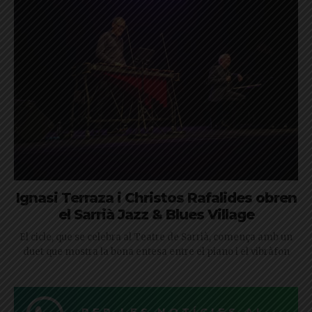
Ignasi Terraza i Christos Rafalides obren
el Sarrià Jazz & Blues Village
El cicle, que se celebra al Teatre de Sarrià, comença amb un
duet que mostra la bona entesa entre el piano i el vibràfon
REP LES NOTÍCIES AL