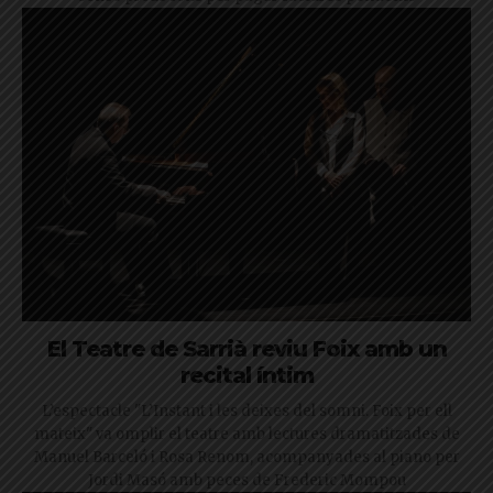
El Teatre de Sarrià reviu Foix amb un
recital íntim
L’espectacle "L’Instant i les deixes del somni. Foix per ell
mateix" va omplir el teatre amb lectures dramatitzades de
Manuel Barceló i Rosa Renom, acompanyades al piano per
Jordi Masó amb peces de Frederic Mompou