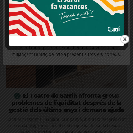
Més informació
Acceptar
Rebutjar tot
Quan l’usuari crea un compte al Diari el Jardí, dona el
seu consentiment explícit per rebre comunicacions
informatives relacionades amb el servei. Aquest
consentiment pot ser revocat en qualsevol moment
mitjançant l’enllaç de baixa present a tots els correus.
El Teatre de Sarrià afronta greus
problemes de liquiditat després de la
gestió dels últims anys i demana ajuda
L'actual president, Joaquim Campanyà, dimiteix després d'un
canvi en la programació del centre que ha deixat la tresoreria
sense prous fons per pagar factures pendents