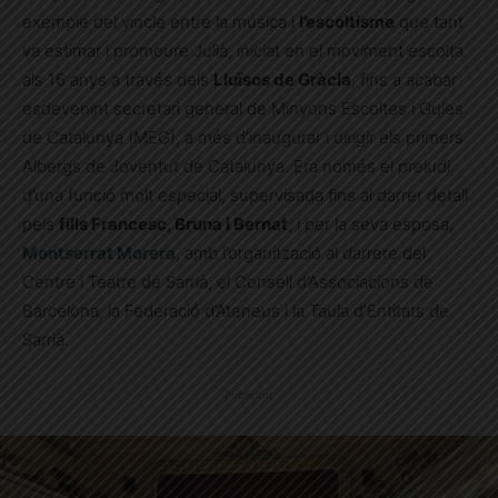
exemple del vincle entre la música i
l’escoltisme
que tant
va estimar i promoure Julià, iniciat en el moviment escolta
als 16 anys a través dels
Lluïsos de Gràcia
, fins a acabar
esdevenint secretari general de Minyons Escoltes i Guies
de Catalunya (MEG), a més d’inaugurar i dirigir els primers
Albergs de Joventut de Catalunya. Era només el preludi
d’una funció molt especial, supervisada fins al darrer detall
pels
fills Francesc, Bruna i Bernat
, i per la seva esposa,
Montserrat Morera
, amb l’organització al darrere del
Centre i Teatre de Sarrià, el Consell d’Associacions de
Barcelona, la Federació d’Ateneus i la Taula d’Entitats de
Sarrià.
Publicitat