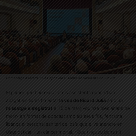
Homenatge a Ricard Julià Capdevila al Teatre de Sarrià © Oriol Rovira
El primer que han escoltat els assistents quan s’han
apagat els llums ha estat
la veu de Ricard Julià
amb un
missatge enregistrat
el 15 de març -quinze dies abans de
morir- en format de
podcast
amb els seus fills, fent una
lloança al personal sanitari del país que el va atendre en
diagnosticar-li un càncer mortal. «Que tingueu bona nit i