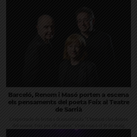
Barceló, Renom i Masó porten a escena
els pensaments del poeta Foix al Teatre
de Sarrià
L'espectacle de lectura dramatitzada "L’Instant i les deixes
del somni: Foix per ell mateix" s’estrenarà el 19 de maig