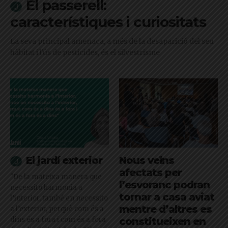
El passerell:
característiques i curiositats
La seva principal amenaça, a més de la desaparició del seu
hàbitat i l'ús de pesticides, és el silvestrisme
El jardí exterior
Nous veïns
afectats per
"De la mateixa manera que
l’esvoranc podran
necessito harmonia a
tornar a casa aviat
l’interior, també en necessito
mentre d’altres es
a l’exterior, perquè com és a
dins és a fora i com és a fora
constitueixen en