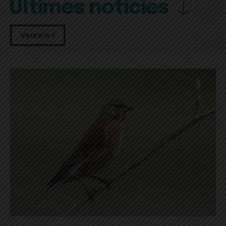
Últimes notícies
Veure'n +