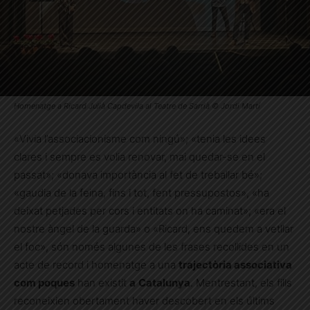
Homenatge a Ricard Julià Capdevila al Teatre de Sarrià © Jordi Martí
«Vivia l’associacionisme com ningú»; «tenia les idees
clares i sempre es volia renovar, mai quedar-se en el
passat»; «donava importància al fet de treballar bé»;
«gaudia de la feina, fins i tot, fent pressupostos», «ha
deixat petjades per cors i entitats on ha caminat»; «era el
nostre àngel de la guarda» o «Ricard, ens quedem a vetllar
el foc», són només algunes de les frases recollides en un
acte de record i homenatge a una
trajectòria associativa
com poques
han existit
a
Catalunya
. Mentrestant, els fills
reconeixien obertament haver descobert en els últims