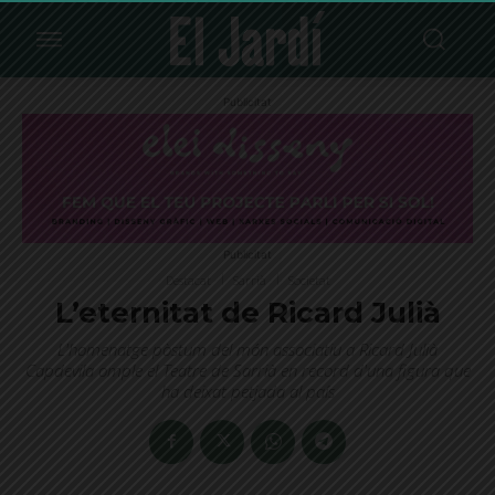
Publicitat
Publicitat
Destacat
Sarrià
Societat
L’eternitat de Ricard Julià
L'homenatge pòstum del món associatiu a Ricard Julià
Capdevila omple el Teatre de Sarrià en record d'una figura que
ha deixat petjada al país