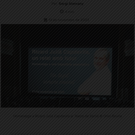
Per
Sergi Alemany
4
min.
13 de novembre de 2023
Homenatge a Ricard Julià Capdevila al Teatre de Sarrià © Oriol Rovira
Publicat el 13.11.2023 13:00 · Actualitzat el 13.11.2023 18:57