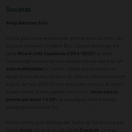
Societat
Sergi Alemany Erra
«Dona gust veure el teatre ple, però el motiu és trist», diu
el poeta sarrianenc Frederic Bou. Aquest diumenge a la
tarda
Ricard Julià Capdevila
(1953-2023)
ha rebut
l’homenatge pòstum del seu estimat barri de Sarrià en un
acte multitudinari
al Centre i Teatre que ell mateix va
ajudar a renovar des del punt de vista de l’associacionisme
a partir de l’any 2006. El món associatiu del barri, la ciutat i
el país ha lloat durant gairebé tres hores
-l’acte estava
previst per durar 1 h 30′-
la seva figura, amb la família
asseguda a la primera fila.
Només entrar, pels altaveus del Teatre de Sarrià sonava la
cançó
Arrels
del grup de folk català
Esquirols
, un gran