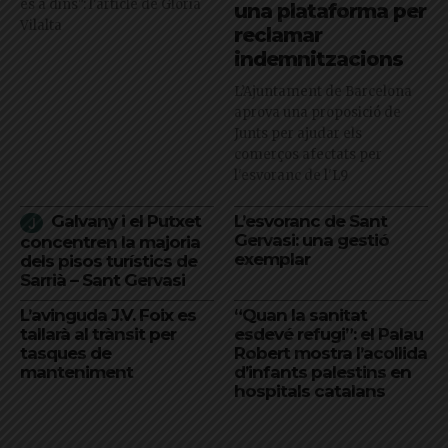
és a dins": l'article de Glòria
una plataforma per
Vilalta
reclamar
indemnitzacions
L’Ajuntament de Barcelona
aprova una proposició de
Junts per ajudar els
comerços afectats per
l'esvoranc de l'L9
Galvany i el Putxet
L’esvoranc de Sant
Gervasi: una gestió
concentren la majoria
exemplar
dels pisos turístics de
Sarrià – Sant Gervasi
L’avinguda J.V. Foix es
“Quan la sanitat
tallarà al trànsit per
esdevé refugi”: el Palau
tasques de
Robert mostra l’acollida
manteniment
d’infants palestins en
hospitals catalans