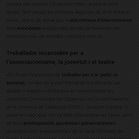
gràcies per escoltar tot aquest rotllo», acabava dient
l’àudio, fent vessar les primeres llàgrimes de la nit entre el
públic, abans de donar peu a
una vintena d’intervencions
amb
anècdotes
llegides des de dalt de l’escenari per
persones que van treballar i conviure amb ell.
Treballador incansable per a
l’associacionisme, la joventut i el teatre
«En Ricard feia política de
treballar per a la ‘polis’, la
societat
, no des de la part formal de la política de ser
alcalde o regidor», destacava en representació les
Joventuts Comunistes de Catalunya i el Consell Nacional
de la Joventut de Catalunya (CNJC), Joaquim Fradera. O
posar en valor que «no és fàcil col·lectivitzar les idees, però
ell tenia
predisposició, paciència i perseverança»
,
recordava com a representant de la Taula d’Entitats de