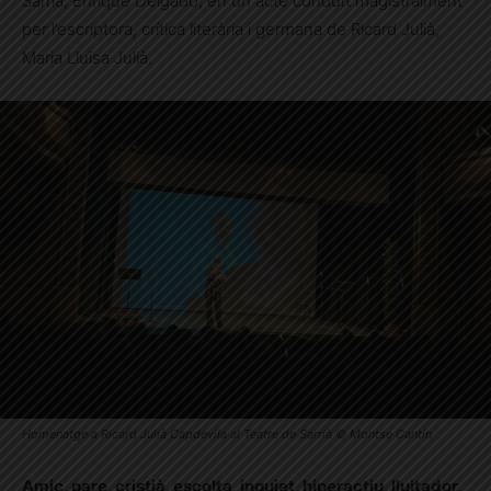
Sarrià, Enrique Delgado, en un acte conduït magistralment
per l’escriptora, crítica literària i germana de Ricard Julià,
Maria Lluïsa Julià.
Homenatge a Ricard Julià Capdevila al Teatre de Sarrià © Montse Cantín
Amic, pare, cristià, escolta, inquiet, hiperactiu, lluitador,