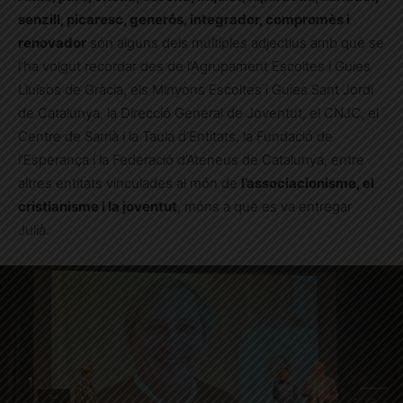
senzill, picaresc, generós, integrador, compromès i
renovador
són alguns dels múltiples adjectius amb què se
l’ha volgut recordar des de l’Agrupament Escoltes i Guies
Lluïsos de Gràcia, els Minyons Escoltes i Guies Sant Jordi
de Catalunya, la Direcció General de Joventut, el CNJC, el
Centre de Sarrià i la Taula d’Entitats, la Fundació de
l’Esperança i la Federació d’Ateneus de Catalunya, entre
altres entitats vinculades al món de
l’associacionisme, el
cristianisme i la joventut
, móns a què es va entregar
Julià.