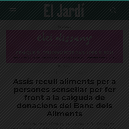
Publicitat
Publicitat
Destacat
Districte
Societat
Assís recull aliments per a
persones sensellar per fer
front a la caiguda de
donacions del Banc dels
Aliments
L'entitat mantindrà l'entrega de donatius tot l'estiu per
contrarestar també la pujada de preus dels productes bàsics