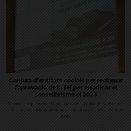
Conjura d’entitats socials per reclamar
l’aprovació de la llei per erradicar el
sensellarisme el 2023
Entre els impulsors del text, que volen aconseguir que d'aquí
a dos anys no hi hagi persones vivint al carrer, hi ha el Centre
Assís