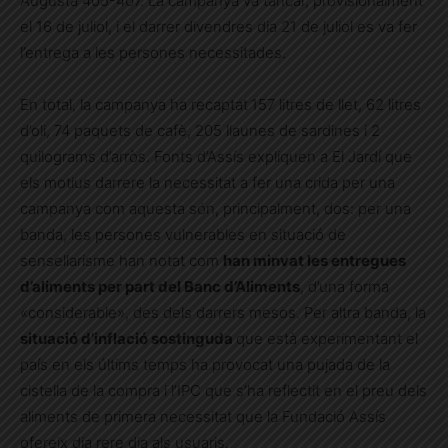
Augusta 405-407. La campanya va tancar, provisionalment
el 16 de juliol, i el darrer divendres dia 21 de juliol es va fer
l’entrega a les persones necessitades.
En total, la campanya ha recaptat
157 litres de llet, 62 litres
d’oli, 74 paquets de cafè, 205 llaunes de sardines i 2
quilograms d’arròs. Fonts d’Assís expliquen a El Jardí que
els motius darrere la necessitat a fer una crida per una
campanya com aquesta són, principalment, dos: per una
banda, les persones vulnerables en situació de
sensellarisme han notat com
han minvat les entregues
d’aliments per part del Banc d’Aliments
, d’una forma
«considerable», des dels darrers mesos. Per altra banda, la
situació d’inflació sostinguda
que està experimentant el
país en els últims temps ha provocat una pujada de la
cistella de la compra i l’IPC que s’ha reflectit en el preu dels
aliments de primera necessitat que la Fundació Assís
ofereix dia rere dia als usuaris.