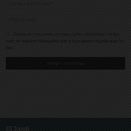
Co
ele
Pà
we
Deseu el meu nom, el meu correu electrònic i el lloc
web en aquest navegador per a la propera vegada que ho
faci.
El Jardí