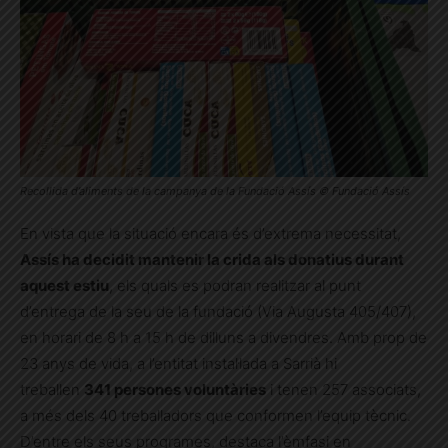
Recollida d’aliments de la campanya de la Fundació Assís © Fundació Assís
En vista que la situació encara és d’extrema necessitat,
Assís ha decidit mantenir la crida als donatius durant
aquest estiu
, els quals es podran realitzar al punt
d’entrega de la seu de la fundació (Via Augusta 405/407),
en horari de 8 h a 15 h de dilluns a divendres. Amb prop de
23 anys de vida, a l’entitat instal·lada a Sarrià hi
treballen
341 persones voluntàries
i tenen 257 associats,
a més dels 40 treballadors que conformen l’equip tècnic.
D’entre els seus programes, destaca l’èmfasi en