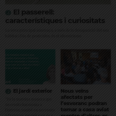
El passerell:
característiques i curiositats
La seva principal amenaça, a més de la desaparició del seu
hàbitat i l'ús de pesticides, és el silvestrisme
El jardí exterior
Nous veïns
afectats per
"De la mateixa manera que
l’esvoranc podran
necessito harmonia a
tornar a casa aviat
l’interior, també en necessito
mentre d’altres es
a l’exterior, perquè com és a