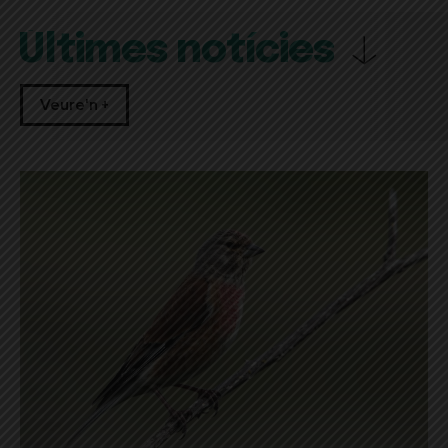
Últimes notícies
Veure'n +