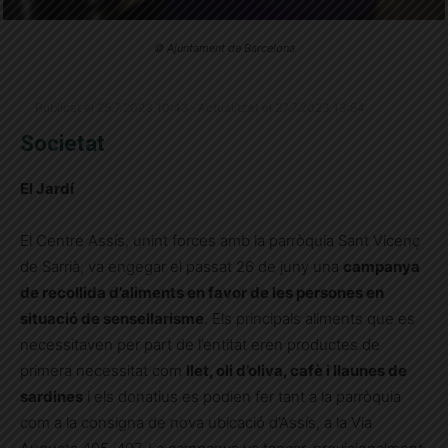
© Ajuntament de Barcelona
Publicat el 25.7.2023 10:43 · Actualitzat el 27.7.2023 13:54
Societat
El Jardí
El Centre Assís, unint forces amb la parròquia Sant Vicenç
de Sarrià, va engegar el passat 26 de juny una
campanya
de recollida d’aliments en favor de les persones en
situació de sensellarisme
. Els principals aliments que es
necessitaven per part de l’entitat eren productes de
primera necessitat com
llet, oli d’oliva, cafè i llaunes de
sardines
i els donatius es podien fer tant a la parròquia
com a la consigna de nova ubicació d’Assís, a la Via