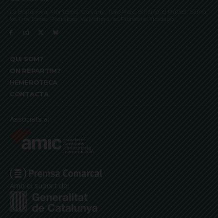
La Bonanova, Monterols, Galvany, Turó Parc, el Farró, el Putxet, Sarrià,
les Tres Torres, Pedralbes, Vallvidrera, les Planes i el Tibidabo
QUI SOM?
ON REPARTIM?
HEMEROTECA
CONTACTA
Associats a:
Amb el suport de: