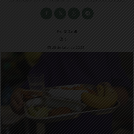
Per
El Jardí
2
min.
25 de juliol de 2023