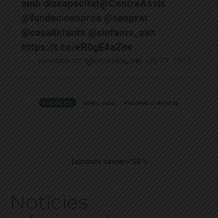
amb discapacitat
@CentreAssis
@fundacioaspros
@saoprat
@casalinfants
@cinfants_salt
https://t.co/eR0gE4aZnv
— voluntaris.cat (@voluntaris_cat)
July 23, 2023
ETIQUETES
centre assis
Recollida d'aliments
[adrotate banner="28"]
Notícies