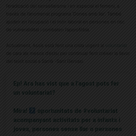
l’eradicació del sensellarisme i en especial el femení, a
través de l’anomenat programa ’Dones amb llar’. També
ajuden en l’ocupació i el món laboral en persones en risc
de vulnerabilitat i combaten l’aporofòbia.
Actualment, Assís està fent una crida urgent al
voluntariat
de cara als mesos d’estiu per continuar fent créixer la llavor
del teixit social a Sarrià -Sant Gervasi.
Ep! Ara has vist que a l'agost pots fer
un voluntariat?
Mira!
oportunitats de
#voluntariat
acompanyant activitats per a infants i
joves, persones sense llar o persones