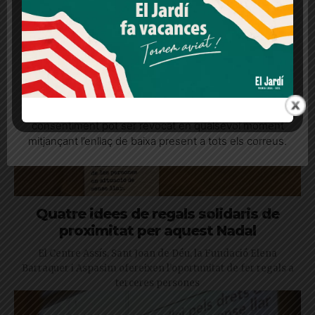
consentiment
Més informació
Acceptar
Rebutjar tot
Quan l’usuari crea un compte al Diari el Jardí, dona el
seu consentiment explícit per rebre comunicacions
informatives relacionades amb el servei. Aquest
consentiment pot ser revocat en qualsevol moment
mitjançant l’enllaç de baixa present a tots els correus.
Quatre idees de regals solidaris de
proximitat per aquest Nadal
El Centre Assís, Sant Joan de Déu, la Fundació Elena
Barraquer i Aspasim ofereixen l'oportunitat de fer regals a
terceres persones