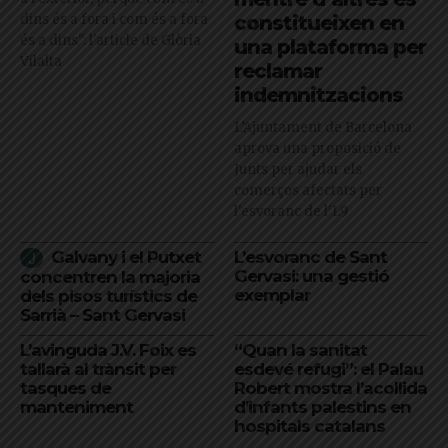
dins és a fora i com és a fora
constitueixen en
és a dins": l'article de Glòria
una plataforma per
Vilalta
reclamar
indemnitzacions
L’Ajuntament de Barcelona
aprova una proposició de
Junts per ajudar els
comerços afectats per
l'esvoranc de l'L9
Galvany i el Putxet
L’esvoranc de Sant
Gervasi: una gestió
concentren la majoria
exemplar
dels pisos turístics de
Sarrià – Sant Gervasi
L’avinguda J.V. Foix es
“Quan la sanitat
tallarà al trànsit per
esdevé refugi”: el Palau
tasques de
Robert mostra l’acollida
manteniment
d’infants palestins en
hospitals catalans