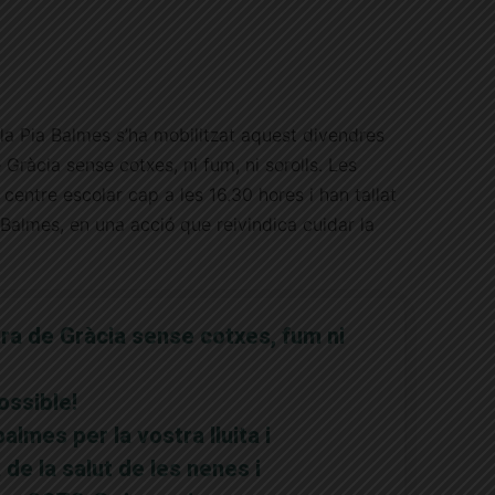
ola Pia Balmes s’ha mobilitzat aquest divendres
Gràcia sense cotxes, ni fum, ni sorolls. Les
centre escolar cap a les 16.30 hores i han tallat
r Balmes, en una acció que reivindica cuidar la
ra de Gràcia sense cotxes, fum ni
ossible!
almes per la vostra lluita i
 de la salut de les nenes i