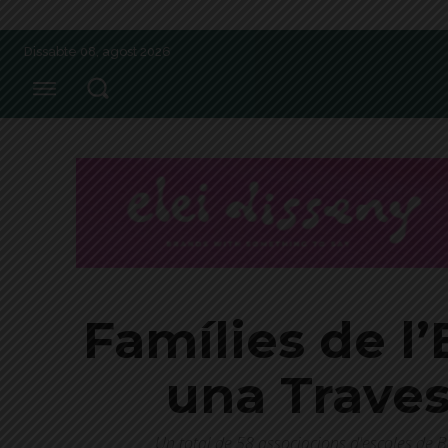
Dissabte 08, agost 2026
Famílies de l
una Traves
Un total de 58 associacions d'escoles de Ba