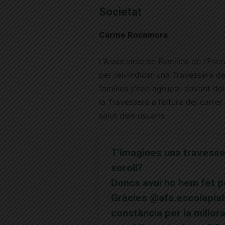
Societat
Carme Rocamora
L’Associació de Famílies de l’Esc
per reivindicar una Travessera de 
famílies s’han agrupat davant del 
la Travessera a l’altura del carre
salut dels usuaris.
T'imagines una travesse
soroll?
Doncs avui ho hem fet p
Gràcies
@afa
.escolapiab
constància per la millora