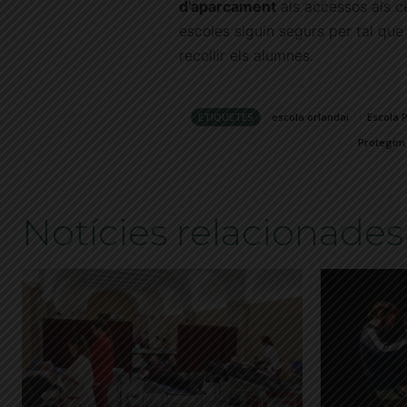
d’aparcament
als accessos als c
escoles siguin segurs per tal que 
recollir els alumnes.
ETIQUETES
escola orlandai
Escola 
Protegim 
Notícies relacionades