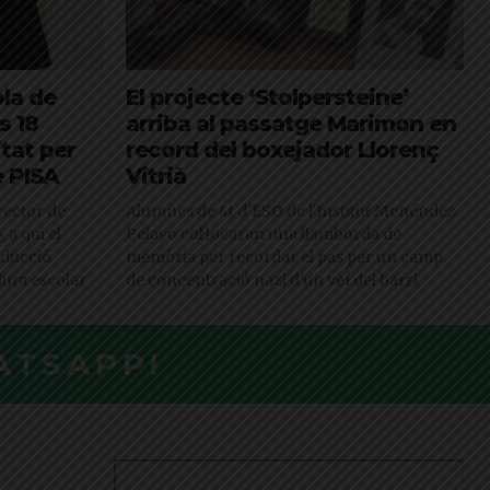
ola de
El projecte ‘Stolpersteine’
s 18
arriba al passatge Marimon en
itat per
record del boxejador Llorenç
e PISA
Vitrià
irector de
Alumnes de 4t d'ESO de l'Institut Menéndez
 a qui el
Pelayo col·locaran una llamborda de
oducció
memòria per recordar el pas per un camp
ulum escolar
de concentració nazi d'un veí del barri
ATSAPP!