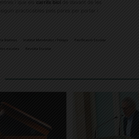
entres i que els
carrils bici
de davant de les
siguin practicables pels pares per portar i
Pia Balmes
Institut Menéndez i Pelayo
Pacificació Escolar
les escoles
Revolta Escolar