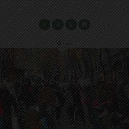
1
min.