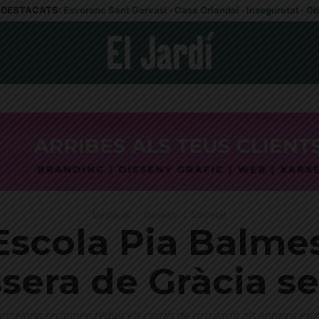
DESTACATS:
Esvoranc Sant Gervasi
·
Casa Orlandai
·
Inseguretat
·
Ob
Destacat
Galvany
Societat
’Escola Pia Balme
sera de Gràcia s
rcelona reclamen reduir els carrils de circulació als entorns escol