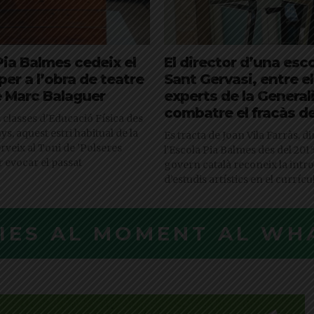
Pia Balmes cedeix el
El director d’una esc
per a l’obra de teatre
Sant Gervasi, entre el
e Marc Balaguer
experts de la General
combatre el fracàs d
es classes d'Educació Física des
ys, aquest estri habitual de la
Es tracta de Joan Vila Farràs, d
rveix al Toni de 'Polseres
l'Escola Pia Balmes des del 2015,
r evocar el passat
govern català reconeix la intr
d’estudis artístics en el curríc
CIES AL MOMENT AL WH