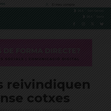
res
El meu compte
C
26.5
Sant Gervasi
C
26.4
Sarrià
s reivindiquen
ense cotxes
ars i que els carrils bici siguin més segurs