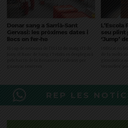
Donar sang a Sarrià-Sant
L’Escola 
Gervasi: les pròximes dates i
seu plint 
llocs on fer-ho
‘Jump’ d
El cap de setmana de l'11 i 12 de maig i l'1 de
Utilitzat en l
juny, el Banc de Sang i Teixits es desplegarà
de fa molts an
pels barris de la Bonanova i Galvany per
gimnàstica se
guanyar reserves
Vermelles' pe
REP LES NOTÍ