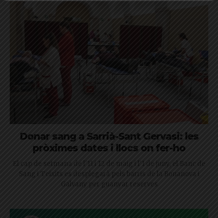
Donar sang a Sarrià-Sant Gervasi: les
pròximes dates i llocs on fer-ho
El cap de setmana de l'11 i 12 de maig i l'1 de juny, el Banc de
Sang i Teixits es desplegarà pels barris de la Bonanova i
Galvany per guanyar reserves