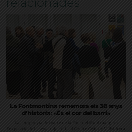
relacionades
La Fontmontina rememora els 38 anys
d’història: «És el cor del barri»
La companyia de teatre de la Font del Mont inaugura
l’exposició de la seva trajectòria al Centre Cívic de Vallvidrera