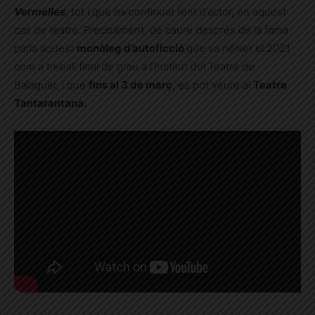
Vermelles
, tot i que ha continuat fent d’actor, en aquest
cas de teatre. Precisament, de caure després de la fama
parla aquest
monòleg d’autoficció
que va néixer el 2021
com a treball final de grau a l’Institut del Teatre de
Balaguer, i que
fins al 3 de març
, es pot veure al
Teatre
Tantarantana.