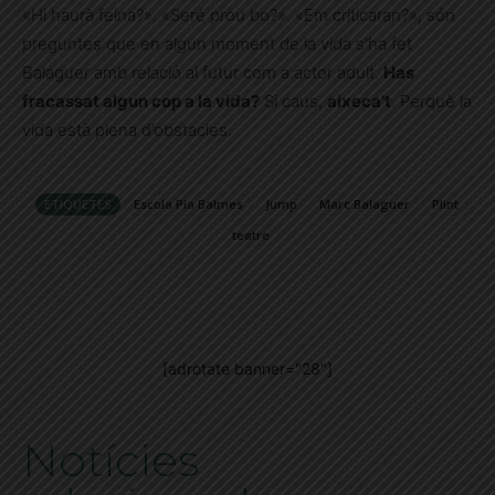
«Hi haurà feina?». «Seré prou bo?». «Em criticaran?», són
preguntes que en algun moment de la vida s’ha fet
Balaguer amb relació al futur com a actor adult.
Has
fracassat algun cop a la vida?
Si caus,
aixeca’t
. Perquè la
vida està plena d’obstacles.
ETIQUETES
Escola Pia Balmes
Jump
Marc Balaguer
Plint
teatre
[adrotate banner="28"]
Notícies