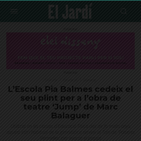
Publicitat
Publicitat
Cultura
Educació
Galvany
L’Escola Pia Balmes cedeix el
seu plint per a l’obra de
teatre ‘Jump’ de Marc
Balaguer
Utilitzat en les classes d'Educació Física des de fa molts anys,
aquest estri habitual de la gimnàstica serveix al Toni de 'Polseres
Vermelles' per evocar el passat