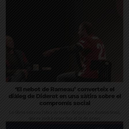
‘El nebot de Rameau’ converteix el
diàleg de Diderot en una sàtira sobre el
compromís social
La Gleva estrena l’obra de teatre dirigida per Ramon Simó,
que es podrà veure fins al 26 de gener