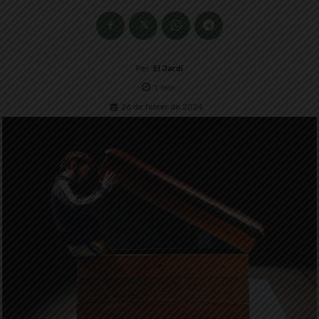
Per
El Jardí
1
min.
26 de febrer de 2024