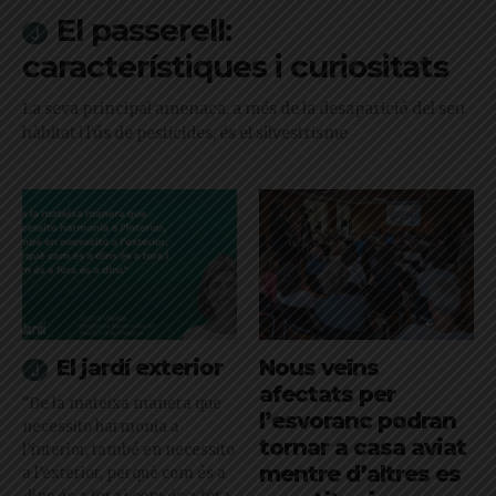
El passerell:
característiques i curiositats
La seva principal amenaça, a més de la desaparició del seu
hàbitat i l'ús de pesticides, és el silvestrisme
El jardí exterior
Nous veïns
afectats per
"De la mateixa manera que
l’esvoranc podran
necessito harmonia a
tornar a casa aviat
l’interior, també en necessito
mentre d’altres es
a l’exterior, perquè com és a