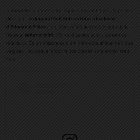
A
Jump
Balaguer encarna aquell nen petit que tots portem
dins i que
es jugava l’èxit del seu futur a la classe
d’Educació Física
amb la prova atlètica més injusta de la
història:
saltar el plint
. «Si no el sabies saltar, tothom es
reia de tu. És un objecte que em connecta amb el nen que
vaig ser», explicava l’actor fa dos dies en una entrevista a
l’
Ara
.