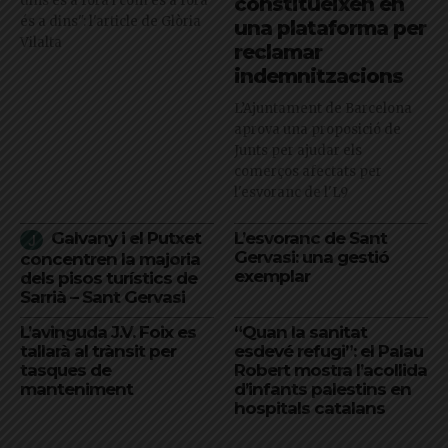
dins és a fora i com és a fora
constitueixen en
és a dins": l'article de Glòria
una plataforma per
Vilalta
reclamar
indemnitzacions
L’Ajuntament de Barcelona
aprova una proposició de
Junts per ajudar els
comerços afectats per
l'esvoranc de l'L9
Galvany i el Putxet
L’esvoranc de Sant
Gervasi: una gestió
concentren la majoria
exemplar
dels pisos turístics de
Sarrià – Sant Gervasi
L’avinguda J.V. Foix es
“Quan la sanitat
tallarà al trànsit per
esdevé refugi”: el Palau
tasques de
Robert mostra l’acollida
manteniment
d’infants palestins en
hospitals catalans