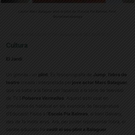
L'actor Marc Balaguer amb el plint de l'Escola Pia Balmes. Font:
©onelteatrebatega
Publicat el 26.2.2024 10:00 · Actualitzat el 28.2.2024 10:16
Cultura
El Jardí
Un gimnàs i un
plint
. És l’escenografia de
Jump
,
l’obra de
teatre
creada i interpretada pel
jove actor Marc Balaguer
,
que va saltar a la fama per l’aparició a la sèrie de televisió
de TV3
Polseres Vermelles
. Aquest estri usat en
gimnàstica
és habitual en els exercicis de l’assignatura
d’Educació Física a l’
Escola Pia Balmes
, al barri Galvany,
des de fa molts anys. Ara, per poder representar l’obra, el
centre educatiu ha
cedit el seu plint a Balaguer
.