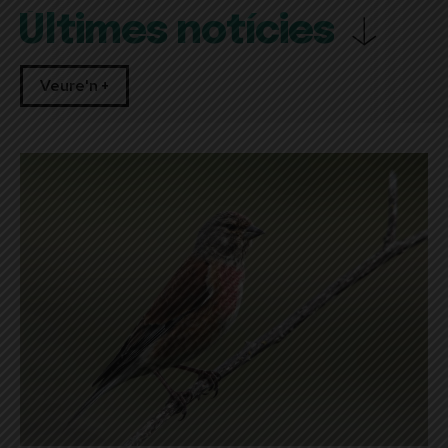
Últimes notícies
Veure'n +