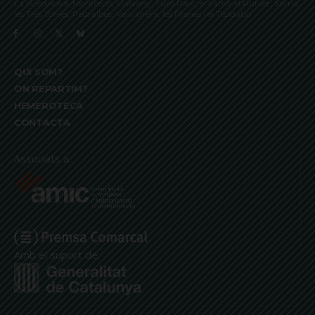
La Bonanova, Monterols, Galvany, Turó Parc, el Farró, el Putxet, Sarrià,
les Tres Torres, Pedralbes, Vallvidrera, les Planes i el Tibidabo
QUI SOM?
ON REPARTIM?
HEMEROTECA
CONTACTA
Associats a:
Amb el suport de: