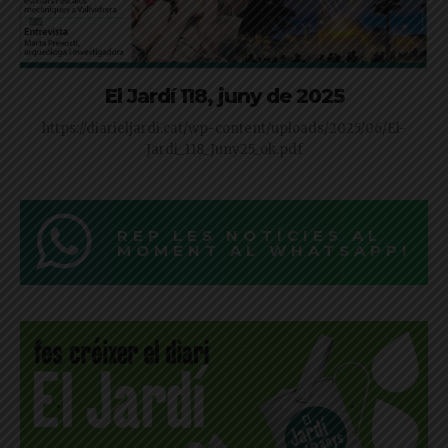
El Jardí 118, juny de 2025
https://diarieljardi.cat/wp-content/uploads/2025/06/El-
Jardi_118_Juny25_ok.pdf
REP LES NOTÍCIES AL
MOMENT AL WHATSAPP!