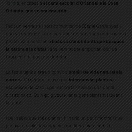
Talitha
, encapçala
el camí escolar d’Orlandai a la Casa
Orlandai que volem enverdir
.
Fent un vermut a l’hort comunitari de l’Espai Gardenyes -
que va reunir més d’un centenar de persones entre grans i
petits- vam escoltar la
història d’uns infants que busquen
la natura a la ciutat
i ens vam poder emportar l’olor de
l’hort en una bosseta de roba.
La festa també era un convit a
omplir de vida natural els
carrers.
Va ser una ocasió per
intercanviar plantes
o
esqueixos de casa o per emportar-nos-en una per al
nostre balcó. Quin goig veure tanta gent plantant i tocant
la terra!
I per saber què més plantar, hi havia un petit mostrari que
posava en valor les espècies mediterrànies (com la