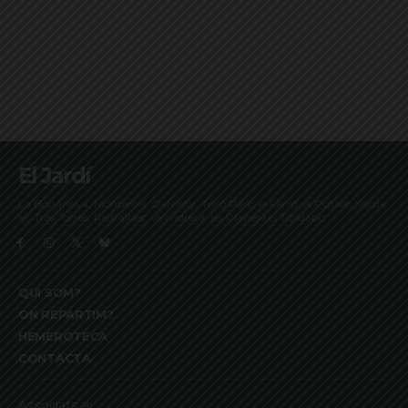
El Jardí
La Bonanova, Monterols, Galvany, Turó Parc, el Farró, el Putxet, Sarrià,
les Tres Torres, Pedralbes, Vallvidrera, les Planes i el Tibidabo
QUI SOM?
ON REPARTIM?
HEMEROTECA
CONTACTA
Associats a: