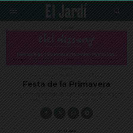
Publicitat
Publicitat
Ciència i Natura
Destacat
Sarrià
Societat
Festa de la Primavera
Una jornada organitzada per Som Natura per fer comunitat
entorn del verd pels carrers de Sarrià
Per
El Jardí