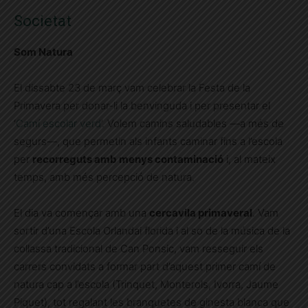
Societat
Som Natura
El dissabte 23 de març vam celebrar la Festa de la
Primavera per donar-li la benvinguda i per presentar el
‘
Camí escolar verd
’. Volem camins saludables —a més de
segurs—, que permetin als infants caminar fins a l’escola
per
recorreguts amb menys contaminació
i, al mateix
temps, amb més percepció de natura.
El dia va començar amb una
cercavila primaveral
. Vam
sortir d’una Escola Orlandai florida i al so de la música de la
collassa tradicional de Can Ponsic, vam resseguir els
carrers convidats a formar part d’aquest primer camí de
natura cap a l’escola (Trinquet, Monterols, Ivorra, Jaume
Piquet), tot regalant les branquetes de ginesta blanca que