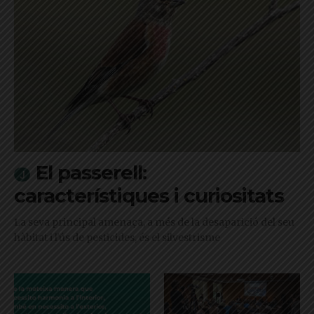
El passerell:
característiques i curiositats
La seva principal amenaça, a més de la desaparició del seu
hàbitat i l'ús de pesticides, és el silvestrisme