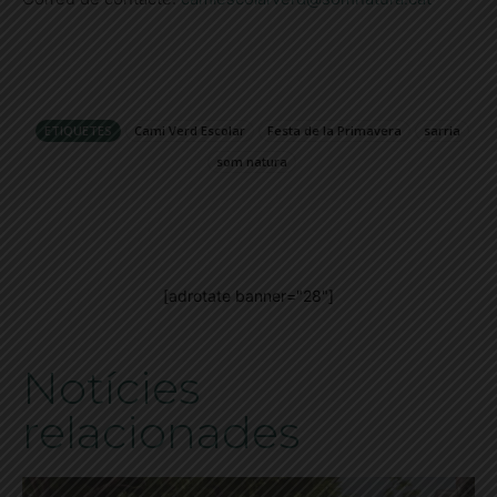
ETIQUETES
Cami Verd Escolar
Festa de la Primavera
sarria
som natura
[adrotate banner="28"]
Notícies
relacionades