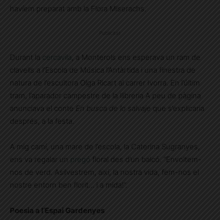
havíem preparat amb la Flora Miserachs.
Publicitat
Durant la
cercavila
, a Monterols ens esperava un ram de
clavells a l’Escola de Música l’Antàrtida i una finestra de
natura de l’escultora Olga Ricart al carrer Ivorra. En l’últim
tram, l’aparador campestre de la llibreria A peu de pàgina
anunciava el conte
En busca de lo salvaje
que s’explicaria
després, a la festa.
A mig camí, una mare de l’escola, la Caterina Sugranyes,
ens va regalar un
pregó
floral des d’un balcó. “Envoltem-
nos de verd. Asilvestrem, així, la nostra vida, fem-nos el
nostre entorn ben florit… i a mida!”.
Poesia a l’Espai Gardenyes