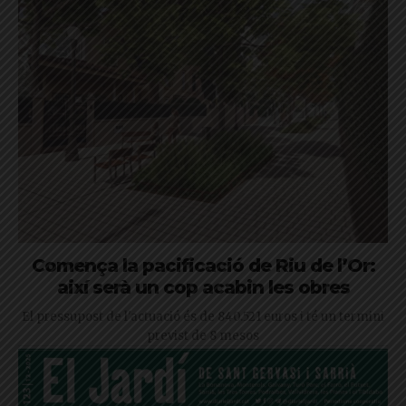
Comença la pacificació de Riu de l’Or:
així serà un cop acabin les obres
El pressupost de l'actuació és de 840.521 euros i té un termini
previst de 8 mesos