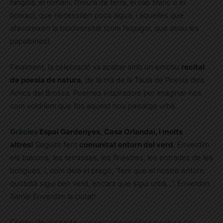
farigola, el romaní, l’heura de terra, el cap blanc o el
boixac), que necessiten poca aigua, i aquelles que
afavoreixen la biodiversitat (com l’espígol, que atrau les
papallones).
Finalment, la celebració va acabar amb un emotiu
recital
de poesia de natura
, de la mà de la Taula de Poesia dels
Amics del Brossa. Poemes inspiradors per imaginar-nos
com voldríem que fos aquest nou paisatge urbà.
Gràcies
E
spai Gardenyes
,
Casa Orlandai, i molts
altres!
Seguim fent
comunitat entorn del verd
. Enverdim
els balcons, les terrasses, les finestres, les entrades de les
botigues, i, com deia el pregó, “fem que el nostre entorn
quotidià sigui ben verd, encara que sigui urbà…”. Enverdim
Sarrià! Enverdim la ciutat!
Correu de contacte:
camiescolarverd@somnatura.cat