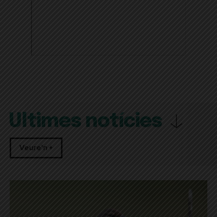
Últimes notícies
Veure'n +