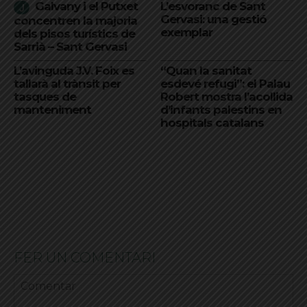
Galvany i el Putxet
L’esvoranc de Sant
Gervasi: una gestió
concentren la majoria
exemplar
dels pisos turístics de
Sarrià – Sant Gervasi
L’avinguda J.V. Foix es
“Quan la sanitat
tallarà al trànsit per
esdevé refugi”: el Palau
tasques de
Robert mostra l’acollida
manteniment
d’infants palestins en
hospitals catalans
FER UN COMENTARI