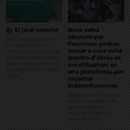
El jardí exterior
Nous veïns
afectats per
"De la mateixa manera que
l’esvoranc podran
necessito harmonia a
tornar a casa aviat
l’interior, també en necessito
mentre d’altres es
a l’exterior, perquè com és a
dins és a fora i com és a fora
constitueixen en
és a dins": l'article de Glòria
una plataforma per
Vilalta
reclamar
indemnitzacions
L’Ajuntament de Barcelona
aprova una proposició de
Junts per ajudar els
comerços afectats per
l'esvoranc de l'L9