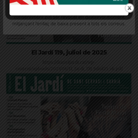
seu consentiment explícit per rebre comunicacions
informatives relacionades amb el servei. Aquest
consentiment pot ser revocat en qualsevol moment
mitjançant l’enllaç de baixa present a tots els correus.
El Jardí 119, juliol de 2025
https://diarieljardi.cat/wp-
content/uploads/2025/06/El_Jardi_119_Juliol25_ok.pdf