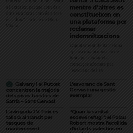
tornar a casa aviat
l’interior, també en necessito
mentre d’altres es
a l’exterior, perquè com és a
dins és a fora i com és a fora
constitueixen en
és a dins": l'article de Glòria
una plataforma per
Vilalta
reclamar
indemnitzacions
L’Ajuntament de Barcelona
aprova una proposició de
Junts per ajudar els
comerços afectats per
l'esvoranc de l'L9
Galvany i el Putxet
L’esvoranc de Sant
Gervasi: una gestió
concentren la majoria
exemplar
dels pisos turístics de
Sarrià – Sant Gervasi
L’avinguda J.V. Foix es
“Quan la sanitat
tallarà al trànsit per
esdevé refugi”: el Palau
tasques de
Robert mostra l’acollida
manteniment
d’infants palestins en