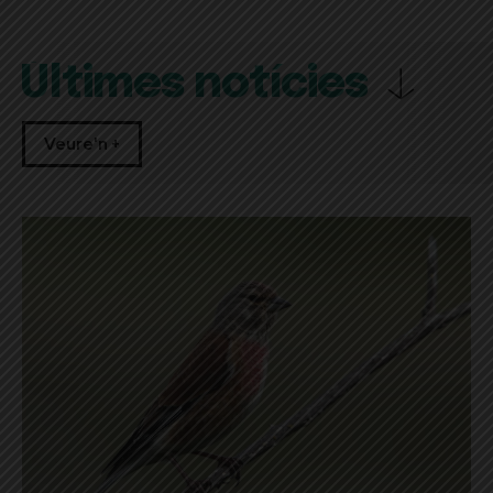
Últimes notícies
Veure'n +