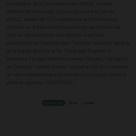
Investigació de la Dermatomiositis Infantil, Jornada
Solidària de l’Associació Espanyola Contra el Càncer
(AECC), Marató de TV3, col·laboració amb la Fundació
Carreras en la lluita contra la Leucèmia, participació del
Grup de Servei Històric dels Mossos a les fires
modernistes de Canet de Mar i Terrassa, recreació del final
de la Batalla de l’Ebre a Flix, Festa dels Traginers a
Balsareny, Fira dels Matiners a Avinyó (Bages), Fira Esport
de Cambrils, “Calafell Somriu” adreçat a més d’un centenar
de nens i adolescents amb risc d’exclusió social i obert al
públic en general. I MOLTS MÉS…
ETIQUETES
festa
opinió