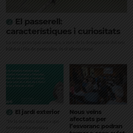
El passerell:
característiques i curiositats
La seva principal amenaça, a més de la desaparició del seu
hàbitat i l'ús de pesticides, és el silvestrisme
El jardí exterior
Nous veïns
afectats per
"De la mateixa manera que
l’esvoranc podran
necessito harmonia a