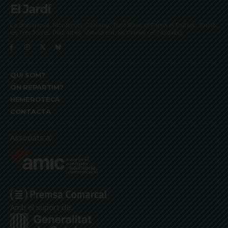
El Jardí
La Bonanova, Monterols, Galvany, Turó Parc, el Farró, el Putxet, Sarrià,
les Tres Torres, Pedralbes, Vallvidrera, les Planes i el Tibidabo
QUI SOM?
ON REPARTIM?
HEMEROTECA
CONTACTA
Associats a:
Amb el suport de: