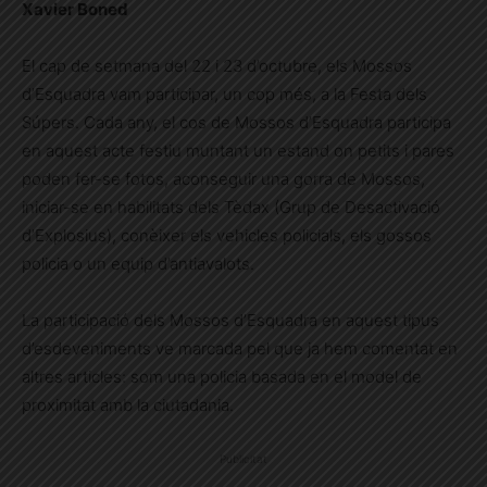
Xavier Boned
El cap de setmana del 22 i 23 d’octubre, els Mossos
d’Esquadra vam participar, un cop més, a la Festa dels
Súpers. Cada any, el cos de Mossos d’Esquadra participa
en aquest acte festiu muntant un estand on petits i pares
poden fer-se fotos, aconseguir una gorra de Mossos,
iniciar-se en habilitats dels Tèdax (Grup de Desactivació
d’Explosius), conèixer els vehicles policials, els gossos
policia o un equip d’antiavalots.
La participació dels Mossos d’Esquadra en aquest tipus
d’esdeveniments ve marcada pel que ja hem comentat en
altres articles: som una policia basada en el model de
proximitat amb la ciutadania.
Publicitat