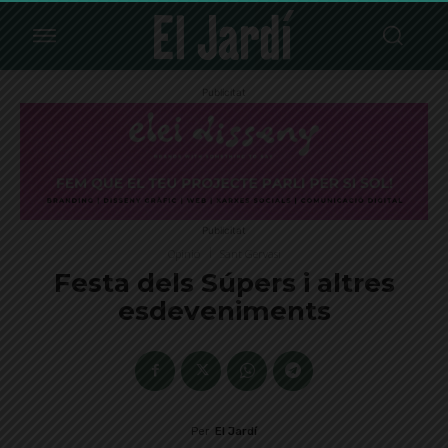
Publicitat
Publicitat
Opinió
Sant Gervasi
Festa dels Súpers i altres
esdeveniments
Per
El Jardí