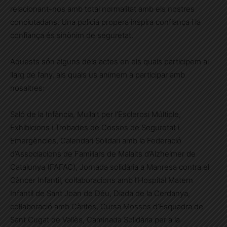
relacionant-nos amb total normalitat amb els nostres
conciutadans. Una policia propera inspira confiança i la
confiança és sinònim de seguretat.
Aquests són alguns dels actes en els quals participem al
llarg de l’any, als quals us animem a participar amb
nosaltres:
Saló de la Infància, Mulla’t per l’Esclerosi Múltiple,
Exhibicions i Trobades de Cossos de Seguretat i
Emergències, Calendari Solidari amb la Federació
d’Associacions de Familiars de Malalts d’Alzheimer de
Catalunya (FAFAC), Jornada solidària a Manresa contra el
Càncer Infantil, col·laboracions amb l’Hospital Matern
Infantil de Sant Joan de Déu, Diada de la Cerdanya,
col·laboració amb Càrites, Cursa Mossos d’Esquadra de
Sant Cugat de Vallès, Caminada Solidària per a la