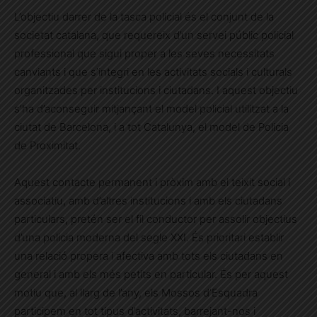
L’objectiu darrer de la tasca policial és el conjunt de la
societat catalana, que requereix d’un servei públic policial
professional que sigui proper a les seves necessitats
canviants i que s’integri en les activitats socials i culturals
organitzades per institucions i ciutadans. I aquest objectiu
s’ha d’aconseguir mitjançant el model policial utilitzat a la
ciutat de Barcelona, i a tot Catalunya, el model de Policia
de Proximitat.
Aquest contacte permanent i pròxim amb el teixit social i
associatiu, amb d’altres institucions i amb els ciutadans
particulars, pretén ser el fil conductor per assolir objectius
d’una policia moderna del segle XXI. És prioritari establir
una relació propera i afectiva amb tots els ciutadans en
general i amb els més petits en particular. És per aquest
motiu que, al llarg de l’any, els Mossos d’Esquadra
participem en tot tipus d’activitats, barrejant-nos i