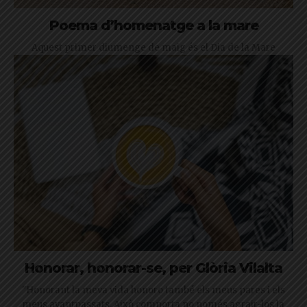
Poema d’homenatge a la mare
Aquest primer diumenge de maig és el Dia de la Mare
Honorar, honorar-se, per Glòria Vilalta
"Honorant la meva vida honoro també els meus pares i els
meus avantpassats. Això comporta no només agrair-los la