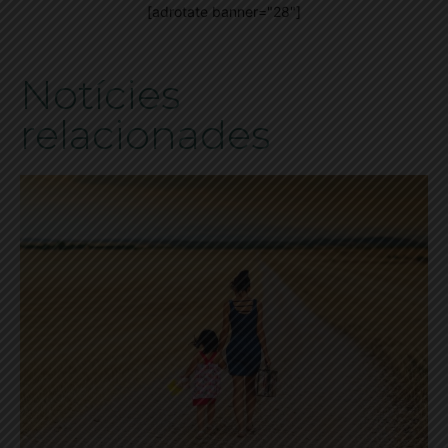
[adrotate banner="28"]
Notícies
relacionades