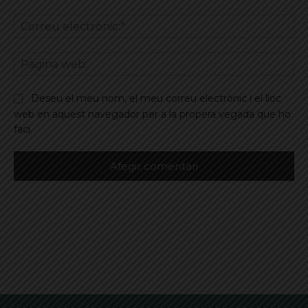
Co
ele
Pà
we
Deseu el meu nom, el meu correu electrònic i el lloc
web en aquest navegador per a la propera vegada que ho
faci.