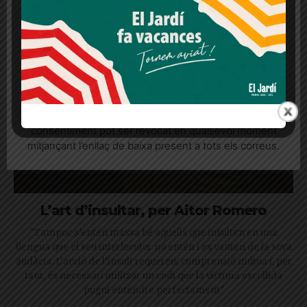
lloc web. Si cliques "acceptar" dones el teu
consentiment
Més informació
Acceptar
Rebutjar tot
Quan l’usuari crea un compte al Diari el Jardí, dona el
seu consentiment explícit per rebre comunicacions
informatives relacionades amb el servei. Aquest
consentiment pot ser revocat en qualsevol moment
mitjançant l’enllaç de baixa present a tots els correus.
L’art d’insultar, per Aitor Romero
"Tampoc s’entén massa bé aquells que insulten en una
llengua que el seu interlocutor no entén i es vanten de la seva
audàcia. L’acció de l’insult requereix comprensió mútua i, per
tant, és necessari utilitzar un codi que la víctima escollida
pugui entendre perfectament"