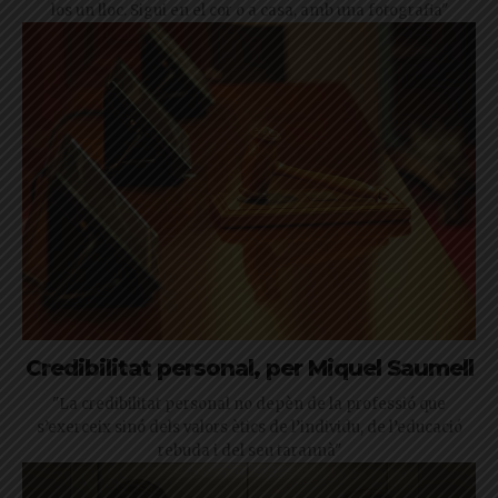
los un lloc. Sigui en el cor o a casa, amb una fotografia"
Credibilitat personal, per Miquel Saumell
"La credibilitat personal no depèn de la professió que
s’exerceix sinó dels valors ètics de l’individu, de l’educació
rebuda i del seu tarannà"