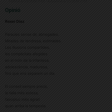
Publicat el 2.5.2026 17:00 · Actualitzat el 2.5.2026 17:22
Opinió
Roser Díaz
Paraules sense dir, abnegades.
Mirades de tendresa, estimades.
Les il·lusions compartides,
les complicitats afegides
en el món de la infantesa,
adolescència, maduresa,
fins que ens separem un dia.
El consell sempre precís,
la rialla més estesa,
l’aixopluc més agraït
quan arriba la tempesta.