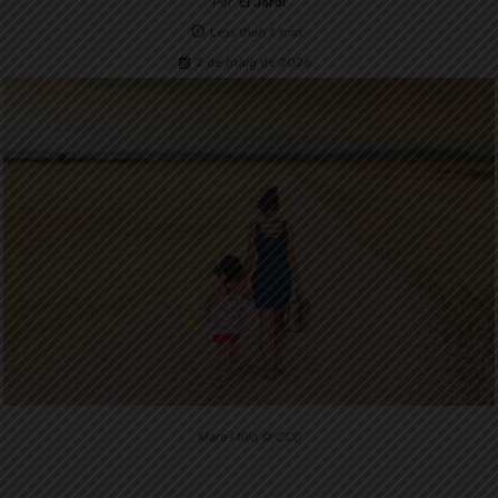
Per
El Jardí
Less than 1
min.
2 de maig de 2026
Mare i filla © CC0