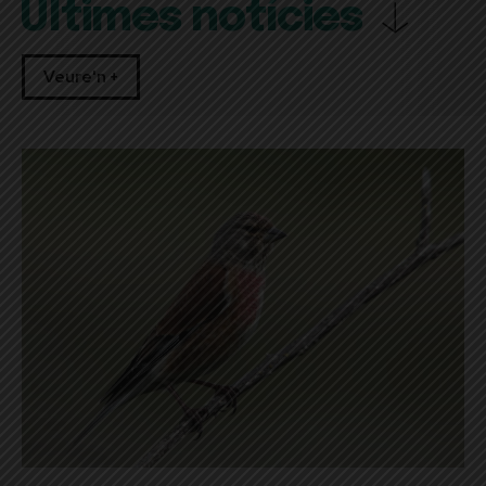
Últimes notícies
Veure'n +