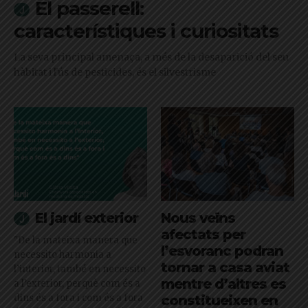
El passerell:
característiques i curiositats
La seva principal amenaça, a més de la desaparició del seu
hàbitat i l'ús de pesticides, és el silvestrisme
El jardí exterior
Nous veïns
afectats per
"De la mateixa manera que
l’esvoranc podran
necessito harmonia a
tornar a casa aviat
l’interior, també en necessito
mentre d’altres es
a l’exterior, perquè com és a
dins és a fora i com és a fora
constitueixen en