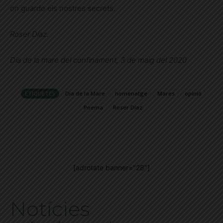
on guardo els nostres secrets.
Roser Díaz.
Dia de la mare del confinament, 3 de maig del 2020
ETIQUETES
Dia de la Mare
homenatge
Mares
opinió
Poema
Roser Díaz
[adrotate banner="28"]
Notícies