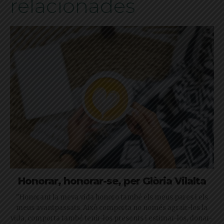
relacionades
Honorar, honorar-se, per Glòria Vilalta
"Honorant la meva vida honoro també els meus pares i els
meus avantpassats. Això comporta no només agrair-los la
vida, comporta també tenir-los presents i estimar-los, donar-