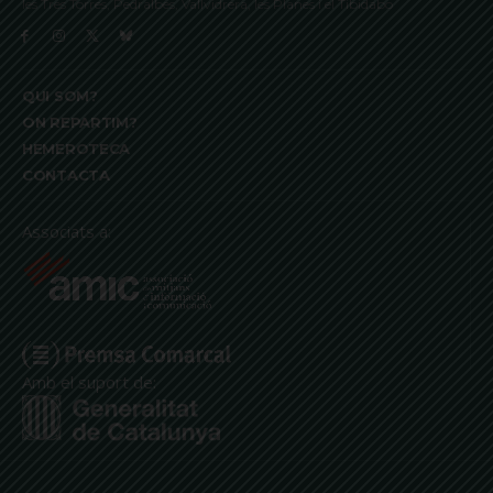
les Tres Torres, Pedralbes, Vallvidrera, les Planes i el Tibidabo
QUI SOM?
ON REPARTIM?
HEMEROTECA
CONTACTA
Associats a:
Amb el suport de: