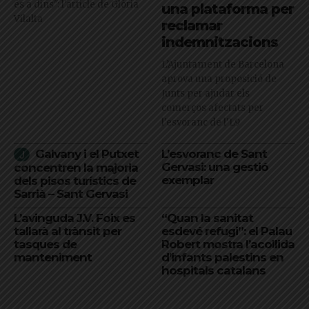
és a dins": l'article de Glòria
una plataforma per
Vilalta
reclamar
indemnitzacions
L’Ajuntament de Barcelona
aprova una proposició de
Junts per ajudar els
comerços afectats per
l'esvoranc de l'L9
Galvany i el Putxet
L’esvoranc de Sant
Gervasi: una gestió
concentren la majoria
exemplar
dels pisos turístics de
Sarrià – Sant Gervasi
L’avinguda J.V. Foix es
“Quan la sanitat
tallarà al trànsit per
esdevé refugi”: el Palau
tasques de
Robert mostra l’acollida
manteniment
d’infants palestins en
hospitals catalans