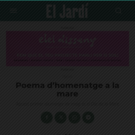
Publicitat
Publicitat
Opinió
Poema d’homenatge a la
mare
Aquest primer diumenge de maig és el Dia de la Mare