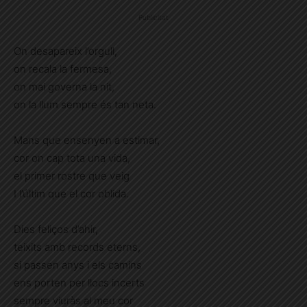
Publicitat
On desapareix l’orgull,
on recala la fermesa,
on mai governa la nit,
on la llum sempre és tan neta.
Mans que ensenyen a estimar,
cor on cap tota una vida,
el primer rostre que veig
I l’últim que el cor oblida.
Dies feliços d’ahir,
teixits amb records eterns,
si passen anys i els camins
ens porten per llocs incerts
sempre viuràs al meu cor