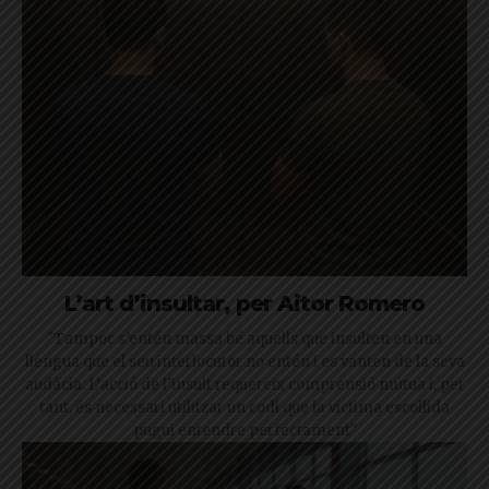
L’art d’insultar, per Aitor Romero
"Tampoc s’entén massa bé aquells que insulten en una
llengua que el seu interlocutor no entén i es vanten de la seva
audàcia. L’acció de l’insult requereix comprensió mútua i, per
tant, és necessari utilitzar un codi que la víctima escollida
pugui entendre perfectament"