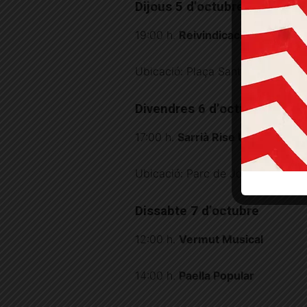
Dijous 5 d’octubre
19:00 h.
Reivindicació de la cult
Ubicació: Plaça Sant Vicenç
Divendres 6 d’octubre
17:00 h.
Sarrià Rise Up Vol. V
Ubicació: Parc de Joan Reventós
Dissabte 7 d’octubre
12:00 h.
Vermut Musical
14:00 h.
Paella Popular