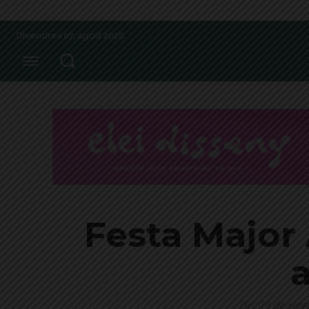
Divendres 07, agost 2026
Festa Major 
a
Del 29 de sete