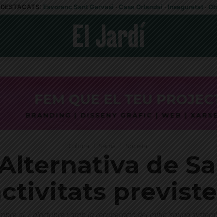
DESTACATS:
Esvoranc Sant Gervasi
·
Casa Orlandai
·
Inseguretat
·
Ob
Cultura
Sarrià
Societat
Alternativa de Sar
ctivitats previst
mbre al 7 d'octubre i amb la recuperació del mític 'sound system'