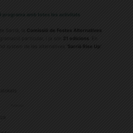
l programa amb totes les activitats
de Sarrià, la
Comissió de Festes Alternatives
ramació particular, i ja són
21 edicions
. En
nd system
de les alternatives
‘Sarrià Rise Up’
.
stokats
Publicitat
aça
arumba