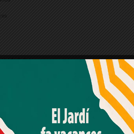
lces
vòlei 4×4
. Cal inscricpció prèvia.
Amb el seu acord, nosaltres fem servir galetes o
tecnologies similars per emmagatzemar, accedir i
processar dades personals com la seva visita a aquest lloc
web. Pot retirar el seu consentiment o oposar-se al
 tiquet es compra el mateix dia.
processament de dades basat en interessos legítims en
qualsevol moment fent clic a "Ajustos de cookies" o a la
nostra Política de privacitat en aquest lloc web. Si cliques
"acceptar" dones el teu consentiment