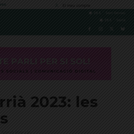
res
El meu compte
C
29.5
Sant Gervasi
C
29.5
Sarrià
rià 2023: les
es
 Sarrià Rise Up