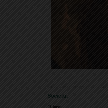
Publicat el 29.9.2023 11:59 · Actualitzat el 
Societat
El Jardí