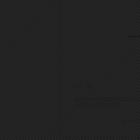
View 
A post s