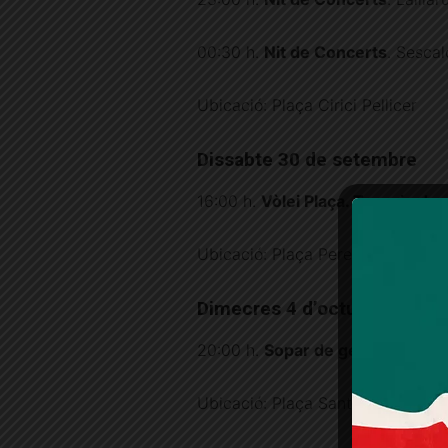
00:30 h.
Nit de Concerts
. Sesca
Ubicació: Plaça Cirici Pellicer
Dissabte 30 de setembre
16:00 h.
Vòlei Plaça. Torneig de 
Ubicació: Plaça Pere Figuera
Dimecres 4 d’octubre
20:00 h.
Sopar de germanor
. El
Ubicació: Plaça Sant Vicenç