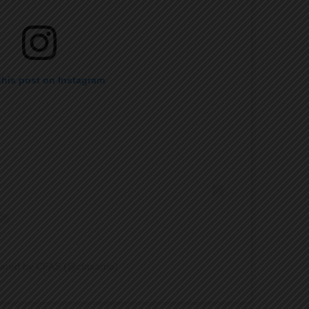
this post on Instagram
hared by CFAS (@cfasarria)