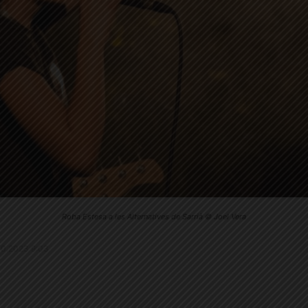
Roba Estesa a les Alternatives de Sarrià © Joel Vera
9.10.2023 9:03