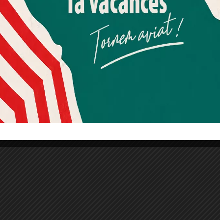
Més informació
Acceptar
Rebutjar tot
ura popular
Quan l’usuari crea un compte al Diari el Jardí, dona el seu
consentiment explícit per rebre comunicacions
informatives relacionades amb el servei. Aquest
consentiment pot ser revocat en qualsevol moment
mitjançant l’enllaç de baixa present a tots els correus.