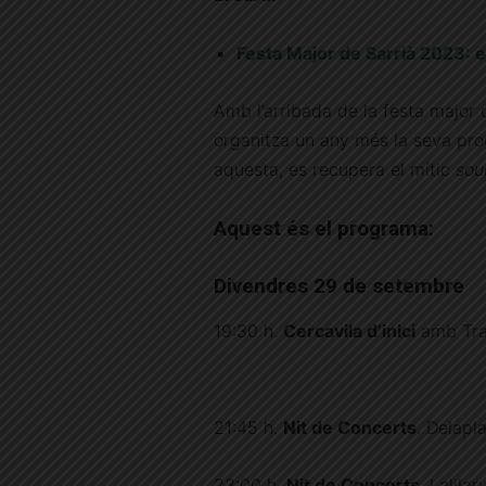
Festa Major de Sarrià 2023: e
Amb l’arribada de la festa major 
organitza un any més la seva prog
aquesta, es recupera el mític
sou
Aquest és el programa:
Divendres 29 de setembre
19:30 h.
Cercavila d’inici
amb Tra
21:45 h.
Nit de Concerts
. Delapl
23:00 h.
Nit de Concerts
. Lalil