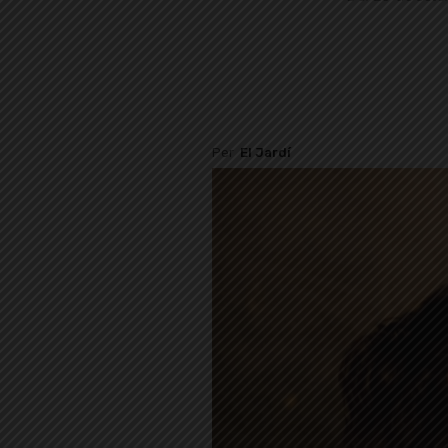
Per
El Jardí