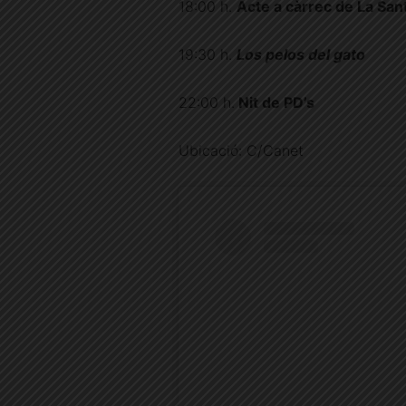
18:00 h.
Acte a càrrec de La Sa
19:30 h.
Los pelos del gato
22:00 h.
Nit de PD’s
Ubicació: C/Canet