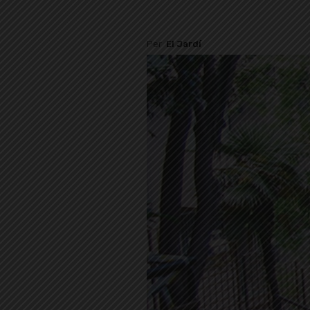
Per
El Jardí