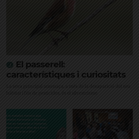
El passerell:
característiques i curiositats
La seva principal amenaça, a més de la desaparició del seu
hàbitat i l'ús de pesticides, és el silvestrisme