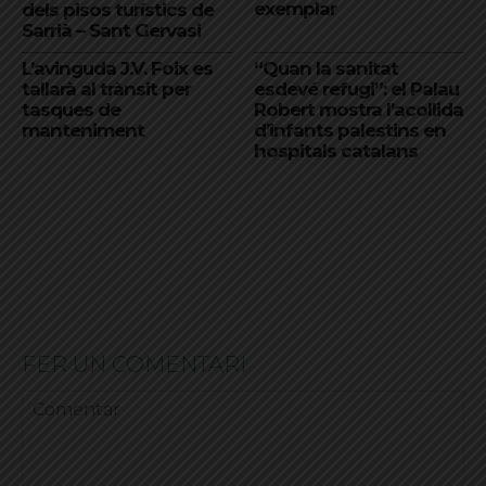
exemplar
dels pisos turístics de
Sarrià – Sant Gervasi
L’avinguda J.V. Foix es
“Quan la sanitat
tallarà al trànsit per
esdevé refugi”: el Palau
tasques de
Robert mostra l’acollida
manteniment
d’infants palestins en
hospitals catalans
FER UN COMENTARI