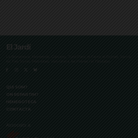
El Jardí
La Bonanova, Monterols, Galvany, Turó Parc, el Farró, el Putxet, Sarrià,
les Tres Torres, Pedralbes, Vallvidrera, les Planes i el Tibidabo
QUI SOM?
ON REPARTIM?
HEMEROTECA
CONTACTA
Associats a: