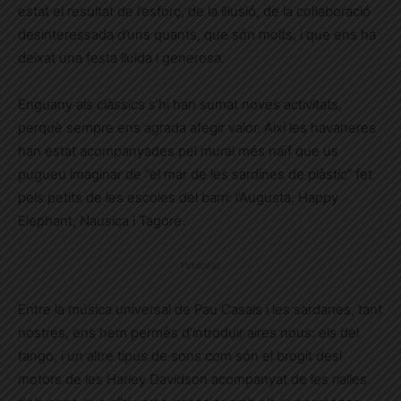
estat el resultat de l’esforç, de la il·lusió, de la col·laboració
desinteressada d’uns quants, que són molts, i que ens ha
deixat una festa lluïda i generosa.
Enguany als clàssics s’hi han sumat noves activitats,
perquè sempre ens agrada afegir valor. Així les havaneres
han estat acompanyades pel mural més naïf que us
pugueu imaginar de “el mar de les sardines de plàstic” fet
pels petits de les escoles del barri: l’Augusta, Happy
Elephant, Nausica i Tagore.
Publicitat
Entre la música universal de Pau Casals i les sardanes, tant
nostres, ens hem permès d’introduir aires nous: els del
tango, i un altre tipus de sons com són el brogit desl
motors de les Harley Davidson acompanyat de les rialles