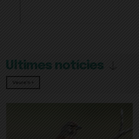
Últimes notícies
Veure'n +