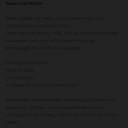
Roser Díaz Martín
Quan s’agafen les mans , quan s’uneixen les veus,
tot reclina en un sentiment dolç.
Parlen els instruments, refila, com un rossinyol la cardina
i suaument, com si es volés enlaire fins el cel ,
es puntegen els acords de la sardana.
És festa major al parc.
No hi ha edats,
no hi ha colors
la rotllana és la font d’on brolla il·lusió.
Damunt dels arbres ventilats i ressecs pels primers sols
passerells, cotorres i coloms aguaiten amb silenci.
La música tot ho envaeix, com un Déu harmoniós tot ho
omple.