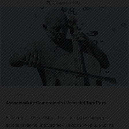
10 d'agost de 2016
Publicat el 10.8.2016 10:00
Associació de Comerciants i Veïns del Turó Parc
Fa no res era Festa Major. Però ara, ja passada, ens
agradaria fer-ne una valoració i explicar-vos que tot ha