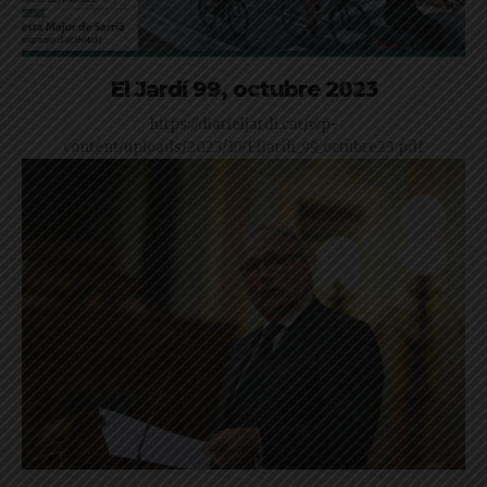
El Jardí 99, octubre 2023
https://diarieljardi.cat/wp-
content/uploads/2023/10/ElJardi_99_octubre23.pdf