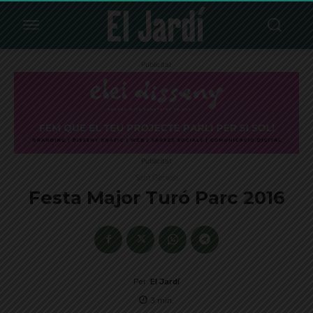
Publicitat
Publicitat
Sant Gervasi
Festa Major Turó Parc 2016
Per
El Jardí
3
min.