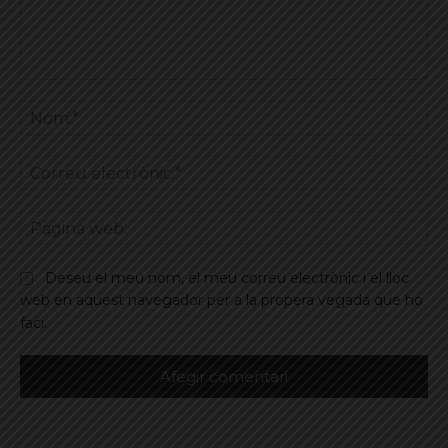
Comentar
No
Co
ele
Pà
we
Deseu el meu nom, el meu correu electrònic i el lloc
web en aquest navegador per a la propera vegada que ho
faci.