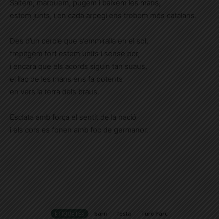
Saltem, marquem, pugem i baixem les mans,
estem junts, i en cada arpegi ens trobem més catalans.
Des d’un cercle que s’emmiralla en el sol,
trepitgem fort estem units i sense por,
i encara que els acords siguin tan suaus,
el llaç de les mans ens fa potents
en vers la terra dels braus.
Esclata amb força el sentit de la nació
i els cors es fonen amb foc de germanor.
ETIQUETES
barri
festa
Turó Parc