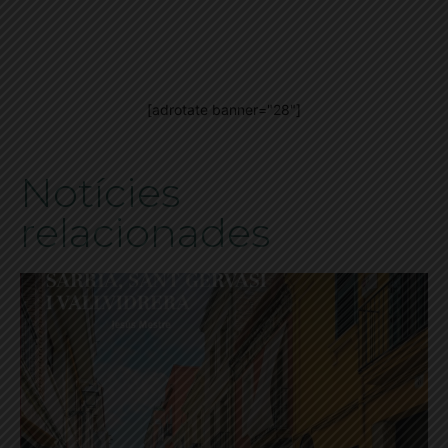
[adrotate banner="28"]
Notícies
relacionades