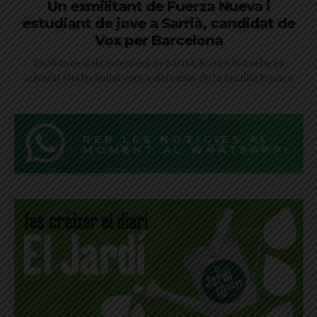
Un exmilitant de Fuerza Nueva i
estudiant de jove a Sarrià, candidat de
Vox per Barcelona
Exalumne dels Salesians de Sarrià, Juanjo Aizcorbe és
advocat i ha treballat com a defensor de la família Franco
REP LES NOTÍCIES AL
MOMENT AL WHATSAPP!