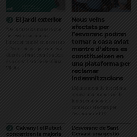
El jardí exterior
Nous veïns
afectats per
"De la mateixa manera que
l’esvoranc podran
necessito harmonia a
tornar a casa aviat
l’interior, també en necessito
mentre d’altres es
a l’exterior, perquè com és a
dins és a fora i com és a fora
constitueixen en
és a dins": l'article de Glòria
una plataforma per
Vilalta
reclamar
indemnitzacions
L’Ajuntament de Barcelona
aprova una proposició de
Junts per ajudar els
comerços afectats per
l'esvoranc de l'L9
Galvany i el Putxet
L’esvoranc de Sant
Gervasi: una gestió
concentren la majoria