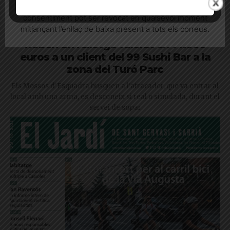
informatives relacionades amb el servei. Aquest
consentiment pot ser revocat en qualsevol moment
mitjançant l’enllaç de baixa present a tots els correus.
Roben un rellotge valorat en 14.000
euros a un client del 99 Sushi Bar a la
zona del Turó Parc
Els Mossos d'Esquadra busquen a l'atracador, que va entrar al
local amb una arma, es desconeix si real o simulada, durant el
servei de sopar