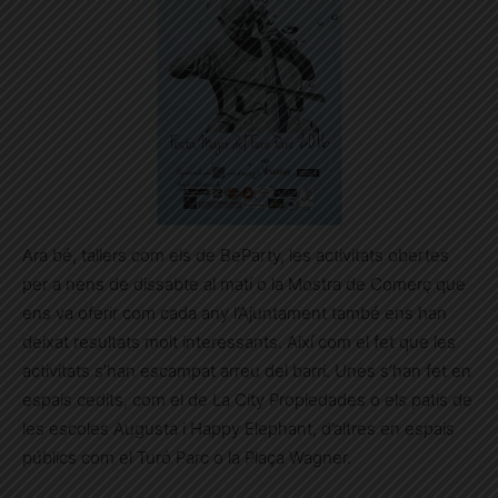
Ara bé, tallers com els de BeParty, les activitats obertes
per a nens de dissabte al matí o la Mostra de Comerç que
ens va oferir com cada any l’Ajuntament també ens han
deixat resultats molt interessants. Així com el fet que les
activitats s’han escampat arreu del barri. Unes s’han fet en
espais cedits, com el de La City Propiedades o els patis de
les escoles Augusta i Happy Elephant, d’altres en espais
públics com el Turó Parc o la Plaça Wagner.