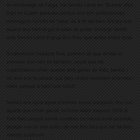
Al vernissatge de Farga, Via Veneto i amb les “Braves” d’en
Dani no li calen paraules perquè tots són professionals
reconeguts i a més de “casa”, és a dir del barri. Encara que
aquest any hem tingut el plaer de poder comptar també
amb Semón i amb el grup Bon Preu que acaba d’obrir local.
Si valoréssim l’impacte final, podríem dir que amidar el
somriure d’un nen és fantàstic, veure que els
organitzadors s’han quedar amb ganes de més, també, i
tot això ens fa pensar que l’any vinent repetirem amb més i
millor, perquè el barri som tots!!!
Només ens resta agrair a tothom sense excepció, fins i tot
aquells que n’han gaudit, la Festa Major d’aquest 2016 al
Turó Parc perquè sense vosaltres no hauria estat possible,
desitjar-vos un bon estiu i dir-vos fins l’any que ve! Moltes
‘mercis’ a tothom!