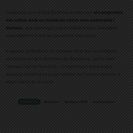
Iniciatives com la Rua Bicillums evidencien
el compromís
del veïnat amb un model de ciutat més sostenible i
inclusiu
, que promogui una mobilitat activa i saludable,
especialment entre les persones més joves.
Enguany, el Bicillums va comptar amb dos recorreguts
simultanis en dos districtes de Barcelona, Sarrià-Sant
Gervasi i Horta-Guinardó, i l’organització espera que
aquesta iniciativa es pugui ampliar en futures edicions a
altres barris de la ciutat.
ETIQUETES
Bicillums
Bicillums 2025
Rua Bicillums