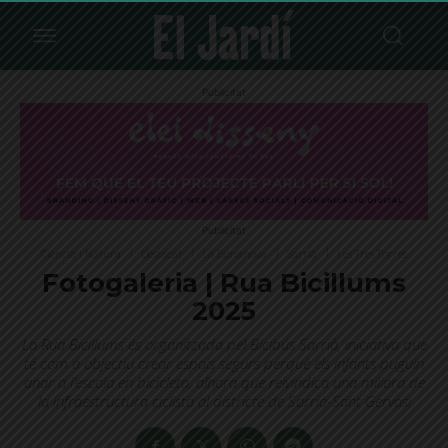
Publicitat
Publicitat
Ciència i Natura
Destacat
La Bonanova
Sarrià
Les Tres Torres
Fotogaleria | Rua Bicillums
2025
La Rua Bicillums és organitzada pel Bicibús Sarrià, iniciativa que
té com a objectiu crear espais segurs perquè els infants puguin
anar a l’escola en bicicleta, alhora que reivindica una millora de
la infraestructura ciclista al districte de Sarrià-Sant Gervasi