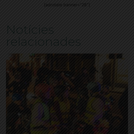
[adrotate banner="28"]
Notícies
relacionades