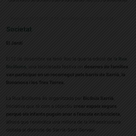
Quarta edició del Bicillums a Sarrià-Sant Gervasi l'any 2023 @ Mireia Monjo
Publicat el 22.12.2025 13:35 · Actualitzat el 22.12.2025 14:14
Societat
El Jardí
El 12 de desembre
va tenir lloc la quarta edició de la
Rua
Bicillums
, una bicicletada festiva on
desenes de famílies
van participar en un recorregut pels barris de Sarrià, la
Bonanova i les Tres Torres
.
La Rua Bicillums és organitzada pel
Bicibús Sarrià
,
iniciativa que té com a objectiu
crear espais segurs
perquè els infants puguin anar a l’escola en bicicleta
,
alhora que reivindica una millora de la infraestructura
ciclista al districte de Sarrià-Sant Gervasi.