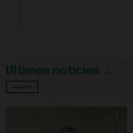
Últimes notícies
Veure'n +