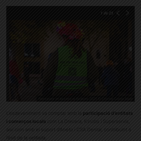
1
de 25
Participant en bicicleta al Bicillums 2025 © Cristina García Bladé
L’esdeveniment va comptar amb la
participació d’entitats
i comerços locals
com La Drecera, Kinobs i Superservis,
així com amb el suport d’Aneto i CSA Dental, contribuint a
l’èxit de la vetllada.