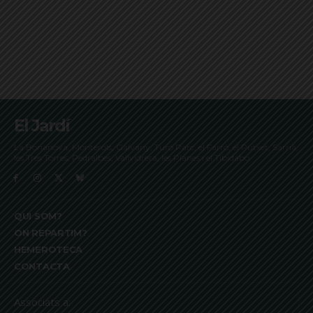
El Jardí
La Bonanova, Monterols, Galvany, Turó Parc, el Farró, el Putxet, Sarrià,
les Tres Torres, Pedralbes, Vallvidrera, les Planes i el Tibidabo
QUI SOM?
ON REPARTIM?
HEMEROTECA
CONTACTA
Associats a: