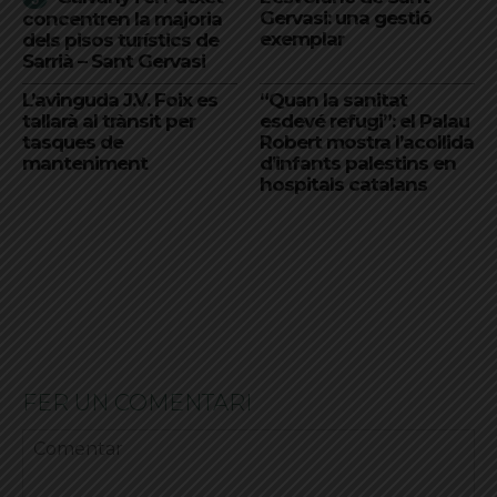
Gervasi: una gestió
concentren la majoria
exemplar
dels pisos turístics de
Sarrià – Sant Gervasi
L’avinguda J.V. Foix es
“Quan la sanitat
tallarà al trànsit per
esdevé refugi”: el Palau
tasques de
Robert mostra l’acollida
manteniment
d’infants palestins en
hospitals catalans
FER UN COMENTARI