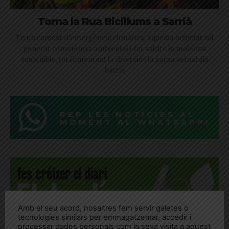
Torna la Rua Bicillums a Sarrià
En un context d’emergència climàtica, aquesta activitat vol
generar consciència ambiental i fer valdre la mobilitat
sostenible, tot fomentant la diversió i la xarxa veïnal als
barris
REP LES NOTÍCIES AL
MOMENT AL WHATSAPP!
Amb el seu acord, nosaltres fem servir galetes o
tecnologies similars per emmagatzemar, accedir i
processar dades personals com la seva visita a aquest