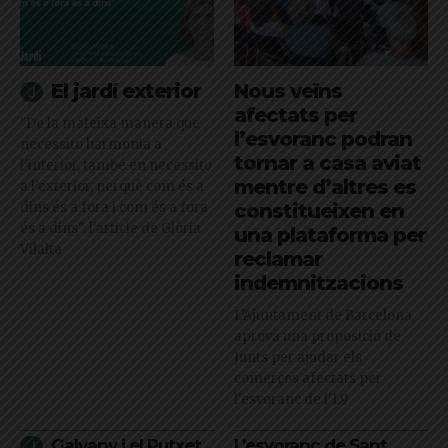
El jardí exterior
Nous veïns
afectats per
"De la mateixa manera que
l’esvoranc podran
necessito harmonia a
tornar a casa aviat
l’interior, també en necessito
mentre d’altres es
a l’exterior, perquè com és a
dins és a fora i com és a fora
constitueixen en
és a dins": l'article de Glòria
una plataforma per
Vilalta
reclamar
indemnitzacions
L’Ajuntament de Barcelona
aprova una proposició de
Junts per ajudar els
comerços afectats per
l'esvoranc de l'L9
Galvany i el Putxet
L’esvoranc de Sant