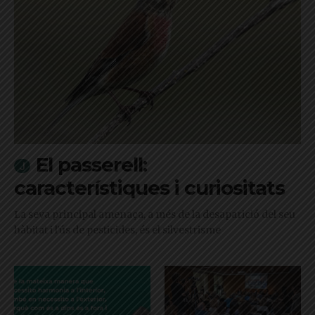
El passerell:
característiques i curiositats
La seva principal amenaça, a més de la desaparició del seu
hàbitat i l'ús de pesticides, és el silvestrisme