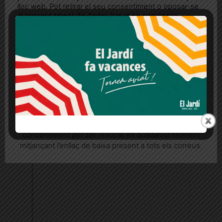
lloc web. Pot retirar el seu consentiment o oposar-se
al processament de dades basat en interessos
legítims en qualsevol moment fent clic a "Ajustos de
cookies" o a la nostra Política de privacitat en aquest
lloc web. Si cliques "acceptar" dones el teu
consentiment
Més informació
Acceptar
Rebutjar tot
Quan l’usuari crea un compte al Diari el Jardí, dona el
seu consentiment explícit per rebre comunicacions
informatives relacionades amb el servei. Aquest
consentiment pot ser revocat en qualsevol moment
mitjançant l’enllaç de baixa present a tots els correus.