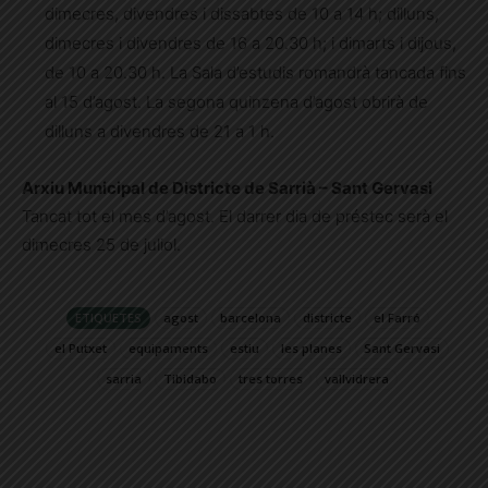
dimecres, divendres i dissabtes de 10 a 14 h; dilluns,
dimecres i divendres de 16 a 20.30 h; i dimarts i dijous,
de 10 a 20.30 h. La Sala d’estudis romandrà tancada fins
al 15 d’agost. La segona quinzena d’agost obrirà de
dilluns a divendres de 21 a 1 h.
Arxiu Municipal de Districte de Sarrià – Sant Gervasi
Tancat tot el mes d’agost. El darrer dia de préstec serà el
dimecres 25 de juliol.
ETIQUETES
agost
barcelona
districte
el Farró
el Putxet
equipaments
estiu
les planes
Sant Gervasi
sarria
Tibidabo
tres torres
vallvidrera