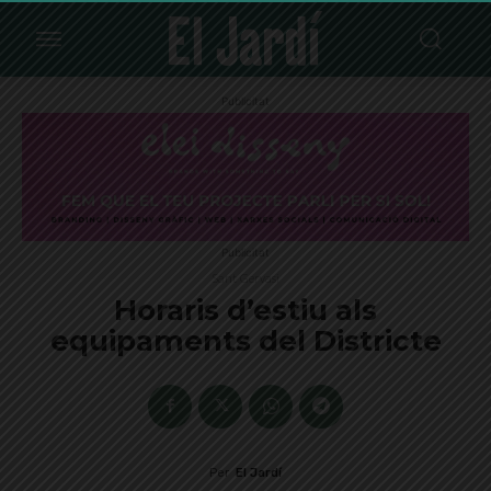
Publicitat
Publicitat
Sant Gervasi
Horaris d’estiu als
equipaments del Districte
Per
El Jardí