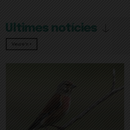
Últimes notícies
Veure'n +