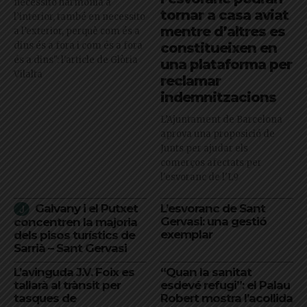
necessito harmonia a
tornar a casa aviat
l’interior, també en necessito
mentre d’altres es
a l’exterior, perquè com és a
dins és a fora i com és a fora
constitueixen en
és a dins": l'article de Glòria
una plataforma per
Vilalta
reclamar
indemnitzacions
L’Ajuntament de Barcelona
aprova una proposició de
Junts per ajudar els
comerços afectats per
l'esvoranc de l'L9
Galvany i el Putxet
L’esvoranc de Sant
Gervasi: una gestió
concentren la majoria
exemplar
dels pisos turístics de
Sarrià – Sant Gervasi
L’avinguda J.V. Foix es
“Quan la sanitat
tallarà al trànsit per
esdevé refugi”: el Palau
tasques de
Robert mostra l’acollida