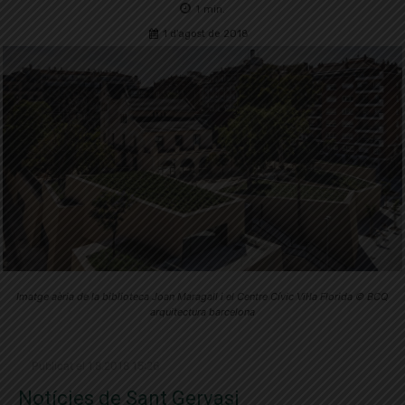
1
min.
1 d'agost de 2018
Imatge aèria de la biblioteca Joan Maragall i el Centre Cívic Vil·la Florida © BCQ
arquitectura barcelona
Publicat el 1.8.2018 15:26
Notícies de Sant Gervasi