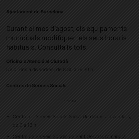
Ajuntament de Barcelona
Durant el mes d’agost, els equipaments
municipals modifiquen els seus horaris
habituals. Consulta’ls tots.
Oficina d’Atenció al Ciutadà
De dilluns a divendres, de 8.30 a 14.30 h
Centres de Serveis Socials
Publicitat
Centre de Serveis Socials Sarrià: de dilluns a divendres,
de 9 a 13 h.
Centre de Serveis Socials de Sant Gervasi: romandrà