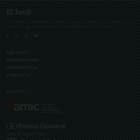
El Jardí
La Bonanova, Monterols, Galvany, Turó Parc, el Farró, el Putxet, Sarrià,
les Tres Torres, Pedralbes, Vallvidrera, les Planes i el Tibidabo
QUI SOM?
ON REPARTIM?
HEMEROTECA
CONTACTA
Associats a:
Amb el suport de: