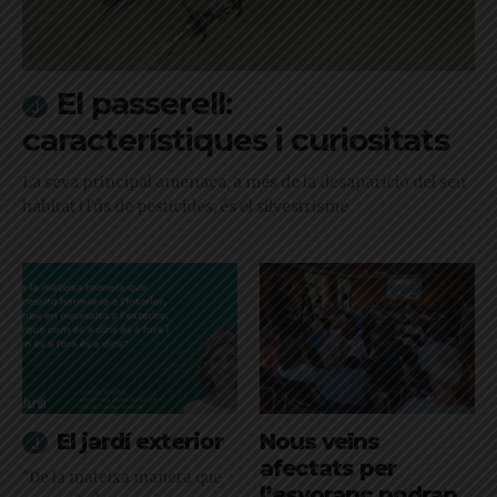
El passerell:
característiques i curiositats
La seva principal amenaça, a més de la desaparició del seu
hàbitat i l'ús de pesticides, és el silvestrisme
El jardí exterior
Nous veïns
afectats per
"De la mateixa manera que
l’esvoranc podran