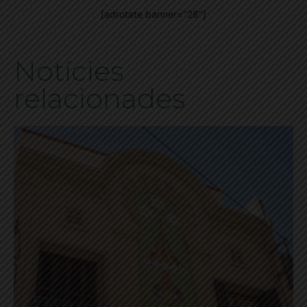
[adrotate banner="28"]
Notícies
relacionades