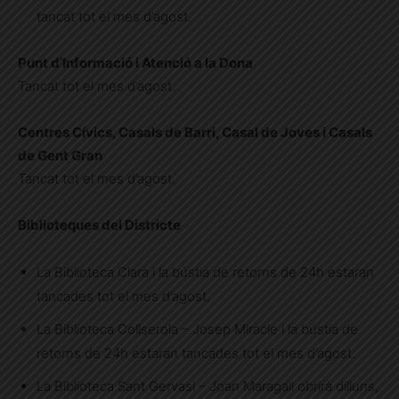
tancat tot el mes d’agost.
Punt d’Informació i Atenció a la Dona
Tancat tot el mes d’agost.
Centres Cívics, Casals de Barri, Casal de Joves i Casals
de Gent Gran
Tancat tot el mes d’agost.
Biblioteques del Districte
La Biblioteca Clarà i la bústia de retorns de 24h estaran
tancades tot el mes d’agost.
La Biblioteca Collserola – Josep Miracle i la bústia de
retorns de 24h estaran tancades tot el mes d’agost.
La Biblioteca Sant Gervasi – Joan Maragall obrirà dilluns,