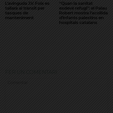
L’avinguda J.V. Foix es
“Quan la sanitat
tallarà al trànsit per
esdevé refugi”: el Palau
tasques de
Robert mostra l’acollida
manteniment
d’infants palestins en
hospitals catalans
FER UN COMENTARI