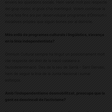
envers les qüestions socials. Hem variat molt poc respecte
del grup motor, el gruix s’ha mantingut. Volem continuar la
feina feta fins ara per desenvolupar programes d’Òmnium i
iniciatives pròpies que siguin bones per al districte.
Més enllà de programes culturals i lingüístics, s’avança
en la línia independentista?
Òmnium Cultural sempre ha tingut un posicionament molt
clar respecte del dret de la nació catalana a
l’autodeterminació. Des de la seu de Sarrià – Sant Gervasi,
hem de seguir la línia de la Junta Nacional i sumar
esforços.
Amb l’independentisme desmobilitzat, preocupa que la
gent es desvinculi de l’activisme?