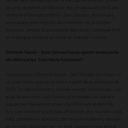
Veí de Sant Gervasi des de fa més de trenta anys, coneix
de prop la realitat del districte. Ara, al capdavant de la seu
territorial d’Òmnium a Sarrià – Sant Gervasi, afronta una
nova etapa amb l’objectiu de consolidar els projectes
existents, ampliar la participació dels socis i continuar fent
de la llengua catalana un espai de trobada i inclusió.
Òmnium Sarrià – Sant Gervasi havia operat sense junta
els últims anys. Com havia funcionat?
L’actual etapa d’Òmnium Sarrià – Sant Gervasi té l’origen en
un grup motor que es va reunir a partir de la primavera de
2022. En aquell moment, la junta anterior havia plegat, i un
grup de persones vam començar a treballar de manera
regular per mantenir la presència d’Òmnium al districte.
Ens vam conèixer a activitats d’Òmnium, ens reuníem cada
mes, plantejàvem activitats i les tiràvem endavant, actuant
de fet com una junta, tot i no tenir una estructura formal.