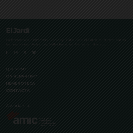
El Jardí
La Bonanova, Monterols, Galvany, Turó Parc, el Farró, el Putxet, Sarrià,
les Tres Torres, Pedralbes, Vallvidrera, les Planes i el Tibidabo
QUI SOM?
ON REPARTIM?
HEMEROTECA
CONTACTA
Associats a: