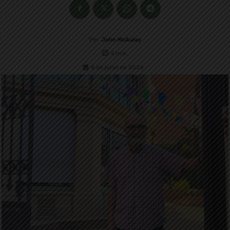
Per
John McAulay
4
min.
6 de juliol de 2026