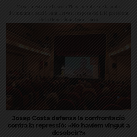
Va ser mestra de l'escola Thau, membre de la junta
d'Òmnium a Sarrià-Sant Gervasi i esposa del 131è president
de la Generalitat, Quim Torra
Josep Costa defensa la confrontació
contra la repressió: «No havíem vingut a
desobeir?»