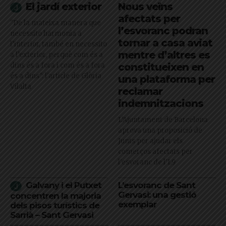
El jardí exterior
Nous veïns
afectats per
"De la mateixa manera que
l’esvoranc podran
necessito harmonia a
tornar a casa aviat
l’interior, també en necessito
mentre d’altres es
a l’exterior, perquè com és a
dins és a fora i com és a fora
constitueixen en
és a dins": l'article de Glòria
una plataforma per
Vilalta
reclamar
indemnitzacions
L’Ajuntament de Barcelona
aprova una proposició de
Junts per ajudar els
comerços afectats per
l'esvoranc de l'L9
Galvany i el Putxet
L’esvoranc de Sant
Gervasi: una gestió
concentren la majoria
exemplar
dels pisos turístics de
Sarrià – Sant Gervasi