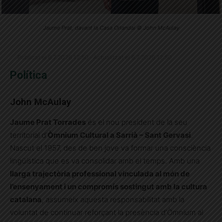
Jaume Prat, davant la Casa Orlandai © John McAulay
Publicat el 6.7.2026 12:50 · Actualitzat el 6.7.2026 12:50
Política
John McAulay
Jaume Prat Torrades
és el nou president de la seu
territorial d’
Òmnium Cultural a Sarrià – Sant Gervasi
.
Nascut el 1957, des de ben jove va formar una consciència
lingüística que es va consolidar amb el temps. Amb una
llarga trajectòria professional vinculada al món de
l’ensenyament i un compromís sostingut amb la cultura
catalana
, assumeix aquesta responsabilitat amb la
voluntat de continuar reforçant la presència d’Òmnium al