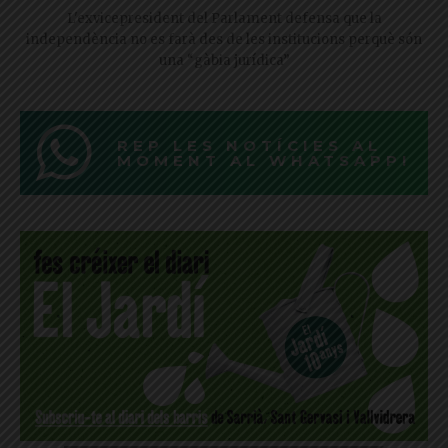
L'exvicepresident del Parlament defensa que la
independència no es farà des de les institucions perquè són
una “gàbia jurídica”
REP LES NOTÍCIES AL
MOMENT AL WHATSAPP!