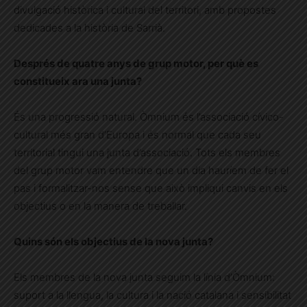
divulgació històrica i cultural del territori, amb propostes
dedicades a la història de Sarrià.
Després de quatre anys de grup motor, per què es
constitueix ara una junta?
És una progressió natural. Òmnium és l’associació cívico-
cultural més gran d’Europa i és normal que cada seu
territorial tingui una junta d’associació. Tots els membres
del grup motor vam entendre que un dia hauríem de fer el
pas i formalitzar-nos sense que això impliqui canvis en els
objectius o en la manera de treballar.
Quins són els objectius de la nova junta?
Els membres de la nova junta seguim la línia d’Òmnium:
suport a la llengua, la cultura i la nació catalana i sensibilitat