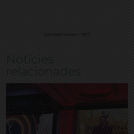
[adrotate banner="28"]
Notícies
relacionades