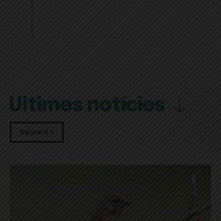
Últimes notícies
Veure'n +