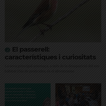
El passerell:
característiques i curiositats
La seva principal amenaça, a més de la desaparició del seu
hàbitat i l'ús de pesticides, és el silvestrisme