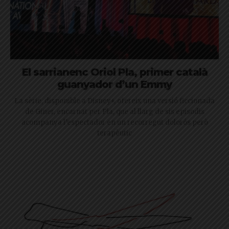
El sarrianenc Oriol Pla, primer català
guanyador d’un Emmy
La sèrie, disponible a Disney+, ofereix una versió ficcionada
de Giner, encarnat per Pla, que al llarg de sis episodis
acompanya l’espectador en un recorregut dolorós però
terapèutic