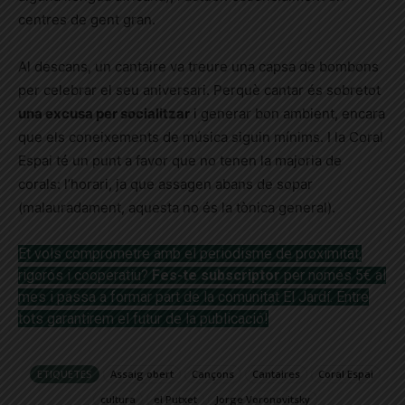
centres de gent gran.
Al descans, un cantaire va treure una capsa de bombons
per celebrar el seu aniversari. Perquè cantar és sobretot
una excusa per socialitzar
i generar bon ambient, encara
que els coneixements de música siguin mínims. I la Coral
Espai té un punt a favor que no tenen la majoria de
corals: l’horari, ja que assagen abans de sopar
(malauradament, aquesta no és la tònica general).
Et vols comprometre amb el periodisme de proximitat,
rigorós i
cooperatiu?
Fes-te subscriptor
per només 5€ al
mes i passa a formar part de la comunitat El Jardí. Entre
tots garantirem el futur de
la publicació!
ETIQUETES
Assaig obert
Cançons
Cantaires
Coral Espai
cultura
el Putxet
Jorge Voronovitsky