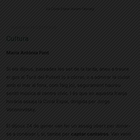
La Coral Espai durant l'assaig
Publicat el 14.2.2019 9:00
Cultura
Maria Antònia Font
Si els dijous, passades les set de la tarda, aneu a treure
el gos al Turó del Putxet (o a córrer, o a admirar la ciutat
amb el mar al fons, com faig jo), segurament haureu
sentit música al centre cívic. I és que en aquesta franja
horària assaja la Coral Espai, dirigida per Jorge
Voronovitsky.
El dijous 24 de gener van fer un assaig obert per donar-
se a conèixer i, sí, també per
captar cantaires
. Van venir