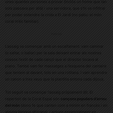
unes quantes persones a provar (inclòs un home que tan
sols passava per allà) i una servidora, que s’hi va infiltrar
per poder estendre la crida a
El Jardí
(no patiu: el món
coral m’és familiar).
Publicitat
L’assaig va començar amb un escalfament: vam caminar
(o saltar, o ballar) per la sala deixant entrar als nostres
cossos l’estil de cada cançó que el director tocava al
piano. També vam fer massatges a l’esquena del cantaire
que teníem al davant, tots en una rotllana. I vam aprendre
un canon a tres veus que la plantilla entona cada dijous.
Tot seguit va començar l’assaig pròpiament dit. El
repertori de la Coral Espai són
cançons populars d’arreu
del món
(dono fe que canten com a mínim en francès i en
alguna llengua africana), i actuen essencialment en