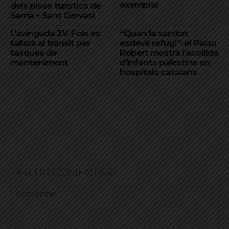
exemplar
dels pisos turístics de
Sarrià – Sant Gervasi
L’avinguda J.V. Foix es
“Quan la sanitat
tallarà al trànsit per
esdevé refugi”: el Palau
tasques de
Robert mostra l’acollida
manteniment
d’infants palestins en
hospitals catalans
FER UN COMENTARI