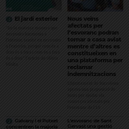
El jardí exterior
Nous veïns
afectats per
"De la mateixa manera que
l’esvoranc podran
necessito harmonia a
tornar a casa aviat
l’interior, també en necessito
mentre d’altres es
a l’exterior, perquè com és a
dins és a fora i com és a fora
constitueixen en
és a dins": l'article de Glòria
una plataforma per
Vilalta
reclamar
indemnitzacions
L’Ajuntament de Barcelona
aprova una proposició de
Junts per ajudar els
comerços afectats per
l'esvoranc de l'L9
Galvany i el Putxet
L’esvoranc de Sant
Gervasi: una gestió
concentren la majoria