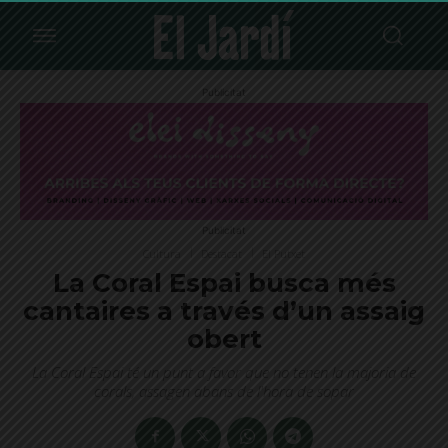
Publicitat
Publicitat
Cultura
Destacat
El Putxet
La Coral Espai busca més
cantaires a través d’un assaig
obert
La Coral Espai té un punt a favor que no tenen la majoria de
corals, assagen abans de l'hora de sopar