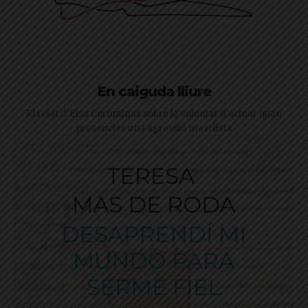
En caiguda lliure
El relat d'Elsa Corominas sobre la voluntat d'actuar quan
presencies una agressió masclista