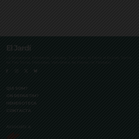
El Jardí
La Bonanova, Monterols, Galvany, Turó Parc, el Farró, el Putxet, Sarrià,
les Tres Torres, Pedralbes, Vallvidrera, les Planes i el Tibidabo
QUI SOM?
ON REPARTIM?
HEMEROTECA
CONTACTA
Associats a: