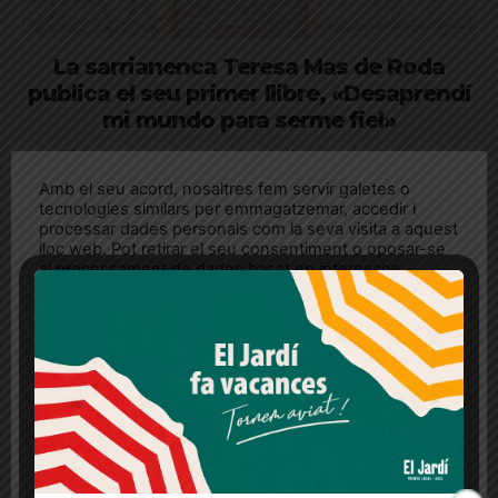
La sarrianenca Teresa Mas de Roda
publica el seu primer llibre, «Desaprendí
mi mundo para serme fiel»
L'obra recupera escrits des de l’adolescència fins a
l’actualitat, que reflecteixen el viatge vital de l'autora
Amb el seu acord, nosaltres fem servir galetes o
tecnologies similars per emmagatzemar, accedir i
processar dades personals com la seva visita a aquest
lloc web. Pot retirar el seu consentiment o oposar-se
al processament de dades basat en interessos
legítims en qualsevol moment fent clic a "Ajustos de
cookies" o a la nostra Política de privacitat en aquest
lloc web. Si cliques "acceptar" dones el teu
consentiment
Més informació
Acceptar
Rebutjar tot
Quan l’usuari crea un compte al Diari el Jardí, dona el
seu consentiment explícit per rebre comunicacions