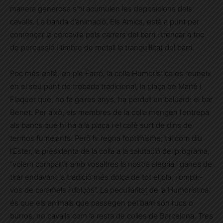
manera generosa s’hi acumulen les deposicions dels
cavalls. La banda d’animació, Els Amics, està a punt per
començar la cercavila pels carrers del barri i trencar a toc
de percussió i timbre de metall la tranquil·litat del barri.
Poc més enllà, en ple Farró, la colla Humorística es reuneix
en el seu punt de trobada tradicional, la plaça de Mañé i
Flaquer que, no fa gaires anys, ha perdut un baluard: el bar
Benet. Per això, els membres de la colla mengen l’entrepà
als bancs que hi ha a la plaça i el cafè surt de dins de
termos fumejants. Però hi regna l’optimisme; tal com diu
l’Ester, la presidenta de la colla a la salutació del programa,
“volem compartir amb vosaltres la nostra alegria i ganes de
tirar endavant la tradició més dolça de tot el pla, i omplir-
vos de caramels i dolços”. La peculiaritat de la Humorística
és que els animals que passegen pel barri són rucs o
burros, no cavalls com la resta de colles de Barcelona. Tres