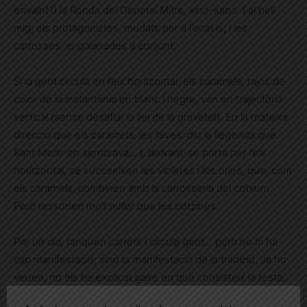
envaint?) la Ronda del General Mitre, xino-xano. I al bell
mig, els protagonistes, mudats per a l’ocasió; i les
carrosses, engalanades a conjunt.
Si la gent circula en l’eix horitzontal, els caramels, rajos de
color de la instantània en blanc i negre, van en trajectòria
vertical (sense desafiar la llei de la gravetat). En la mateixa
direcció que els caramels, les faves: diu la llegenda que
Sant Medir en sembrava… I, deixant-se porta per l’eix
horitzontal, se succeeixen les violetes i les orles, que, com
els caramels, combinen amb la carrosseria del cotxum.
Però ressonen molt millor que les botzines.
Per un dia, tanquen carrers i circula gent… però no hi ha
cap manifestació, sinó la manifestació de la tradició. Ja ho
veuen, no els he explicat gaire en què consisteix la festa,
que això ja ho saben, sinó la perspectiva d’un vianant que