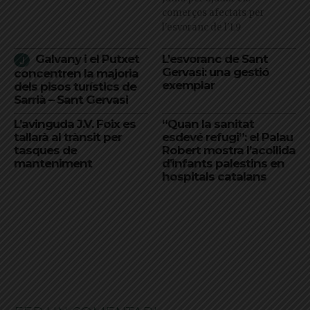
comerços afectats per
l'esvoranc de l'L9
Galvany i el Putxet
L’esvoranc de Sant
Gervasi: una gestió
concentren la majoria
exemplar
dels pisos turístics de
Sarrià – Sant Gervasi
L’avinguda J.V. Foix es
“Quan la sanitat
tallarà al trànsit per
esdevé refugi”: el Palau
tasques de
Robert mostra l’acollida
manteniment
d’infants palestins en
hospitals catalans