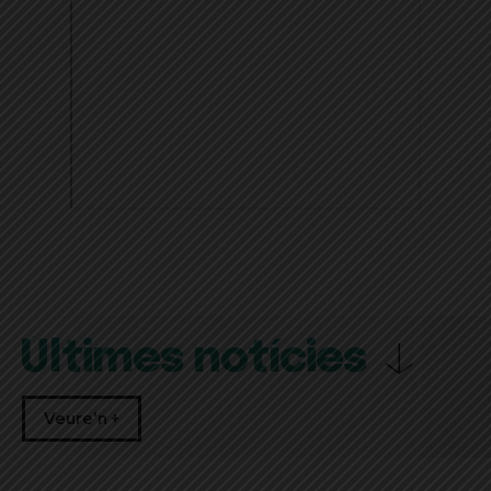
Últimes notícies
Veure'n +