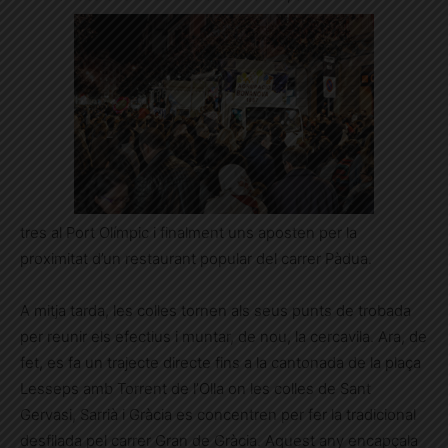
tres al Port Olímpic i finalment uns aposten per la
proximitat d’un restaurant popular del carrer Pàdua.
A mitja tarda, les colles tornen als seus punts de trobada
per reunir els efectius i muntar, de nou, la cercavila. Ara, de
fet, es fa un trajecte directe fins a la cantonada de la plaça
Lesseps amb Torrent de l’Olla on les colles de Sant
Gervasi, Sarrià i Gràcia es concentren per fer la tradicional
desfilada pel carrer Gran de Gràcia. Aquest any encapçala