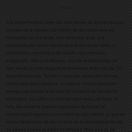
Publicitat
A la plaça Frederic Soler, els tres cavalls de la colla atreuen
l’interès de la canalla i els mòbils de les mares que els
fotografien en tot detall. Una mica més avall, a la
cantonada del carrer Atenes amb la Ronda de Mitre, si
concentren una vintena de cavalls i cinc camions
engalanats. Allà hi ha l’Ateneu, seu de la colla Antiga de
Sant Medir, la colla degana de Barcelona amb més de 150
anys d’existència. També hi ha el bar restaurant Atenes,
famós pels seus caragols, on alguns romeus acumulen
energia per passar la jornada tot cruspint-se suculents
entrepans. Els cafès i la cridòria volen arreu del local. A
fora, els vianants queden sorpresos de trobar tal
concentració equina en un indret tan poc adient, ja que les
noves llambordes de les voreres de la remodelada Ronda
no deixen créixer el mínim bri d’herba. Però això sí, de