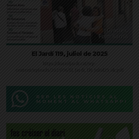
El Jardí 119, juliol de 2025
https://diarieljardi.cat/wp-
content/uploads/2025/06/El_Jardi_119_Juliol25_ok.pdf
REP LES NOTÍCIES AL
MOMENT AL WHATSAPP!