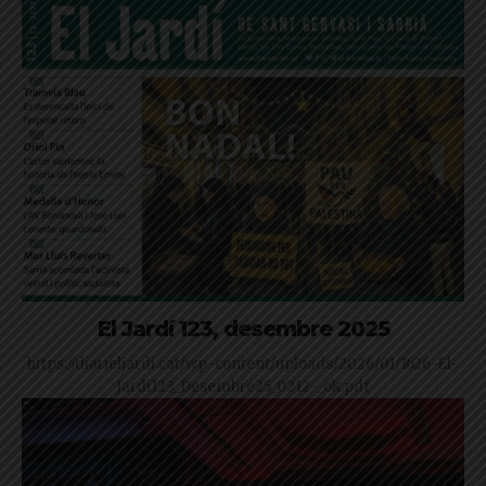
El Jardí 123, desembre 2025
https://diarieljardi.cat/wp-content/uploads/2026/01/1626-El-
Jardi123_Desembre25_0212-_ok.pdf