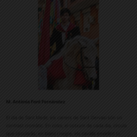
M. Antònia Font Fernández
El dia de Sant Medir, els carrers de Sant Gervasi són un
contrast cromàtic. En color, el cotxum de cada dia, circula
que circularàs; en blanc i negre, els cavalls envellint (o