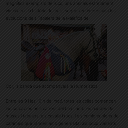
magnífics exemplars de rucs, uns animals estretament
vinculats a la història del país, segueixen interessats les
evolucions dels Tabalers de la Malèfica del
Coll, la banda que acompanyarà la Humorística.
Entre les 9 i les 10 h del matí, totes les colles comencen
les cercaviles pels carrers del barri, amb les bandes de
músics i tabalers, els cavalls i rucs, i els camions plens de
caramels que llancen amb generositat als pocs vianants