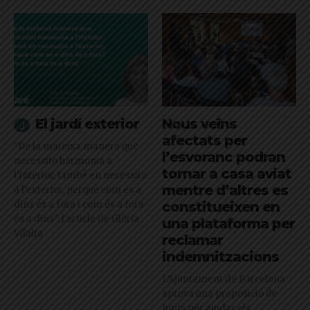
El jardí exterior
Nous veïns
afectats per
"De la mateixa manera que
l’esvoranc podran
necessito harmonia a
tornar a casa aviat
l’interior, també en necessito
mentre d’altres es
a l’exterior, perquè com és a
dins és a fora i com és a fora
constitueixen en
és a dins": l'article de Glòria
una plataforma per
Vilalta
reclamar
indemnitzacions
L’Ajuntament de Barcelona
aprova una proposició de
Junts per ajudar els