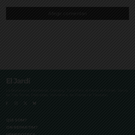
El Jardí
La Bonanova, Monterols, Galvany, Turó Parc, el Farró, el Putxet, Sarrià,
les Tres Torres, Pedralbes, Vallvidrera, les Planes i el Tibidabo
QUI SOM?
ON REPARTIM?
HEMEROTECA