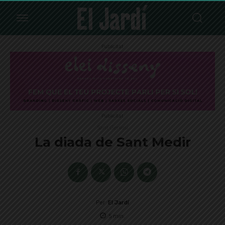
Publicitat
Publicitat
Sant Gervasi
La diada de Sant Medir
Per
El Jardí
5
min.