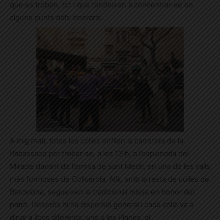
que es troben, tot i que tendeixen a concentrar-se en
alguns punts dels itineraris.
A mig matí, totes les colles enfilen la carretera de la
Rabassada per trobar-se, a les 13 h, a l’esplanada del
Miracle davant de l’ermita de sant Medir, en una de les valls
més formoses de Collserola. Allà, amb la resta de colles de
Barcelona, segueixen la tradicional missa en honor del
patró. Després hi ha dispersió general i cada colla va a
dinar a llocs diferents: uns a les Planes, al