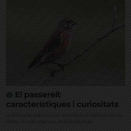
El passerell:
característiques i curiositats
La seva principal amenaça, a més de la desaparició del seu
hàbitat i l'ús de pesticides, és el silvestrisme