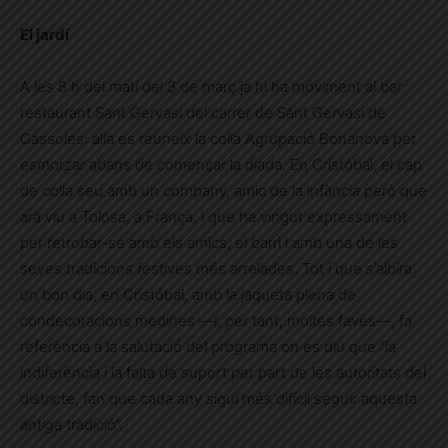
El jardí
A les 8 h del matí del 3 de març ja hi ha moviment al bar
restaurant Sant Gervasi del carrer de Sant Gervasi de
Cassoles: allà es reuneix la colla Agrupació Bonanova per
esmorzar abans de començar la diada. En Cristóbal, el cap
de colla seu amb un company, amic de la infància però que
ara viu a Tolosa, a França, i que ha vingut expressament
per retrobar-se amb els amics, el barri i amb una de les
seves tradicions festives més arrelades. Tot i que s’albira
un bon dia, en Cristóbal, amb la jaqueta plena de
condecoracions medines —i, per tant, moltes faves—, fa
referència a la salutació del programa on es diu que “la
indiferència i la falta de suport per part de les autoritats del
districte, fan que cada any sigui més difícil seguir aquesta
antiga tradició”.