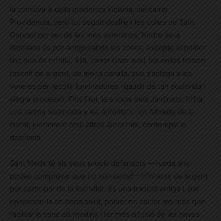
la comitiva la colla gracienca Victòria, del carrer
Providència, però tot seguit desfilen les colles de Sant
Gervasi per ser de les més veteranes; l’ordre de la
desfilada és per antiguitat de les colles, excepte el primer
lloc que és rotatiu. Allà, carrer Gran avall, les colles troben
l’escalf de la gent, de molta canalla, que s’aplega a les
voreres per recollir llaminadures i gaudir de tan acolorida i
alegra processó. Fins i tot, ja a tocar dels Jardinets, hi ha
una tarima reservada a les autoritats i on l’alcalde de la
ciutat, juntament amb altres autoritats, contempla la
desfilada.
Sant Medir té els seus propis defensors —i cada any
poden comprovar que no són pocs!— i l’interès de la gent
per participar de la festivitat. És una tradició antiga i, per
conservar-la en bona salut, potser no cal fer res més que
facilitar la feina als medins i fer més difusió de les seves