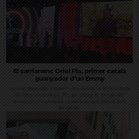
El sarrianenc Oriol Pla, primer català
guanyador d’un Emmy
La sèrie, disponible a Disney+, ofereix una versió ficcionada
de Giner, encarnat per Pla, que al llarg de sis episodis
acompanya l’espectador en un recorregut dolorós però
terapèutic