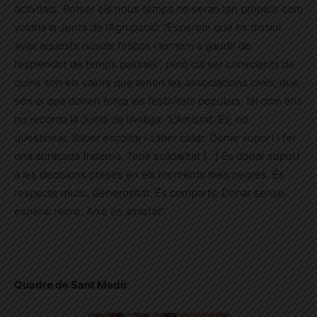
activitats. Potser els nous temps no seran tan propicis com
voldria la Junta de l’Agrupació: “Esperem que es dissipi
aviat aquests núvols foscos i tornem a gaudir de
l’esplendor de temps passats”, però cal ser conscients de
quins són els valors que tenen les associacions civils, que
són el que donen força les festivitats populars, tal com ens
ho recorda la Junta de l’Antiga: “L’Amistat. És, no
qüestionar. Saber escoltar i saber callar. Donar suport i fer
una abraçada fraterna. Tenir solidaritat […] És donar suport
a les decisions preses en els moments més negres. És
respecte mutu. Generositat. És compartir. Donar sense
esperar rebre. Això és amistat”.
Quadre de Sant Medir