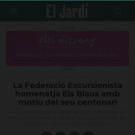
Publicitat
Publicitat
Destacat
Sarrià
Societat
La Federació Excursionista
homenatja Els Blaus amb
motiu del seu centenari
La mitjana d’edat dels membres del Centre Excursionista Els
Blaus se situa entre els 40 i 50 anys, i la majoria són dones, tot i
que fins l’any 1966 no s’hi van poder inscriure