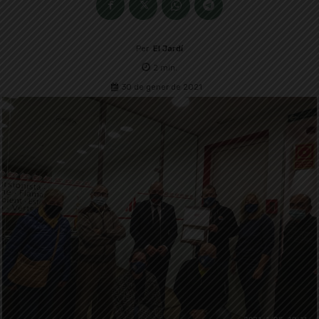
Per
El Jardí
2
min.
30 de gener de 2021