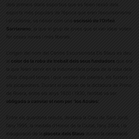
dels primers diaris esportius que es feien ressò dels
esports més populars de l’època que eren l’excursionisme
i el ciclisme, va néixer com una
escissió de l’Orfeó
Sarrianenc
, ja que el grup de joves que el van idear volien
fer coses noves i més liberals.
L’origen del nom del Centre Excursionista Els Blaus es deu
al
color de la roba de treball dels seus fundadors
que era
la que feien servir en la indumentària pròpia de la roba dels
oficis d’aquell temps i que vestien els paletes, els fusters o
els picapedrers. Durant el període de la dictadura de Primo
de Rivera, entre els anys 1920 i 1930, l’entitat va ser
obligada a canviar el nom per
‘los Azules’.
Entre els guardons rebuts, destaca la Creu de Sant Jordi,
l’any 1995, la medalla d’Honor de la Ciutat, l’any 2004, i la
inauguració de la
placeta dels Blaus
durant la celebració