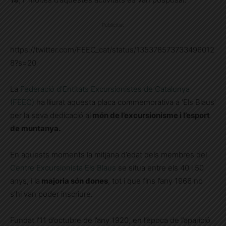
Publicitat
https://twitter.com/FEEC_cat/status/135378573733496012
8?s=20
La
Federació d’Entitats Excursionistes de Catalunya
(FEEC)
ha lliurat aquesta placa commemorativa a ‘Els Blaus’
per la seva dedicació al
món de l’excursionisme i l’esport
de muntanya.
En aquests moments la mitjana d’edat dels membres del
Centre Excursionista Els Blaus
se situa entre els 40 i 50
anys, i la
majoria són dones
, tot i que fins l’any 1966 no
s’hi van poder inscriure.
Fundat l’11 d’octubre de l’any 1920, en l’època de l’aparició