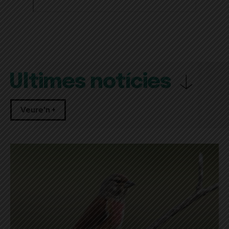
Últimes notícies
Veure'n +