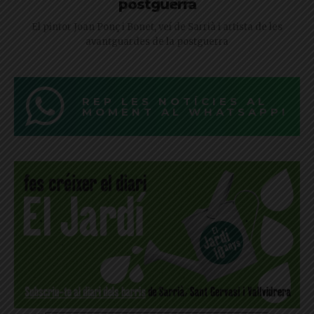
postguerra
El pintor Joan Ponç i Bonet, veí de Sarrià i artista de les
avantguardes de la postguerra
REP LES NOTÍCIES AL
MOMENT AL WHATSAPP!