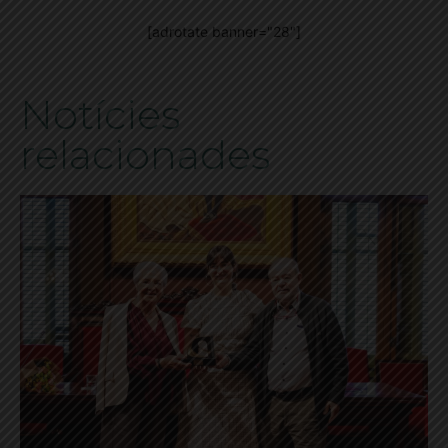
[adrotate banner="28"]
Notícies
relacionades