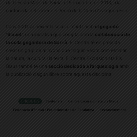
de la Festa Major de Sarrià, el 5 d’octubre de 2013, a la
cantonada del carrer del Pedró de la Creu i l’avinguda Foix.
L’any 2001 va néixer la secció infantil amb
el gegantó
‘Blauet’
, una iniciativa que compta amb la
col·laboració de
la colla gegantera de Sarrià
. El Centre té en projecte
crear un grup de minyons que tinguin valors com estimar
la natura, la cultura i la terra. El Centre Excursionista Els
Blaus també té una
secció dedicada a l’arqueologia
amb
la publicació d’algun llibre sobre aquesta disciplina.
ETIQUETES
Centenari
Centre Excursionista Els Blaus
Federació d’Entitats Excursionistes de Catalunya
reconeixement