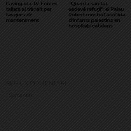
L’avinguda J.V. Foix es
“Quan la sanitat
tallarà al trànsit per
esdevé refugi”: el Palau
tasques de
Robert mostra l’acollida
manteniment
d’infants palestins en
hospitals catalans
FER UN COMENTARI