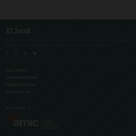
El Jardí
La Bonanova, Monterols, Galvany, Turó Parc, el Farró, el Putxet, Sarrià,
les Tres Torres, Pedralbes, Vallvidrera, les Planes i el Tibidabo
QUI SOM?
ON REPARTIM?
HEMEROTECA
CONTACTA
Associats a: