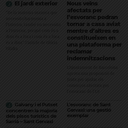
El jardí exterior
Nous veïns
afectats per
"De la mateixa manera que
l’esvoranc podran
necessito harmonia a
tornar a casa aviat
l’interior, també en necessito
mentre d’altres es
a l’exterior, perquè com és a
dins és a fora i com és a fora
constitueixen en
és a dins": l'article de Glòria
una plataforma per
Vilalta
reclamar
indemnitzacions
L’Ajuntament de Barcelona
aprova una proposició de
Junts per ajudar els
comerços afectats per
l'esvoranc de l'L9
Galvany i el Putxet
L’esvoranc de Sant
Gervasi: una gestió
concentren la majoria
exemplar
dels pisos turístics de
Sarrià – Sant Gervasi