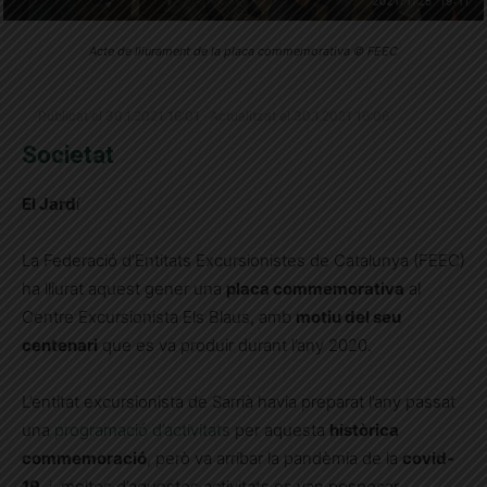
Acte de lliurament de la placa commemorativa © FEEC
Publicat el 30.1.2021 16:01 · Actualitzat el 30.1.2021 16:06
Societat
El Jard
í
La Federació d’Entitats Excursionistes de Catalunya (FEEC)
ha lliurat aquest gener una
placa commemorativa
al
Centre Excursionista Els Blaus, amb
motiu del seu
centenari
que es va produir durant l’any 2020.
L’entitat excursionista de Sarrià havia preparat l’any passat
una
programació d’activitats
per aquesta
històrica
commemoració
, però va arribar la pandèmia de la
covid-
19
, i moltes d’aquestes activitats es van posposar.