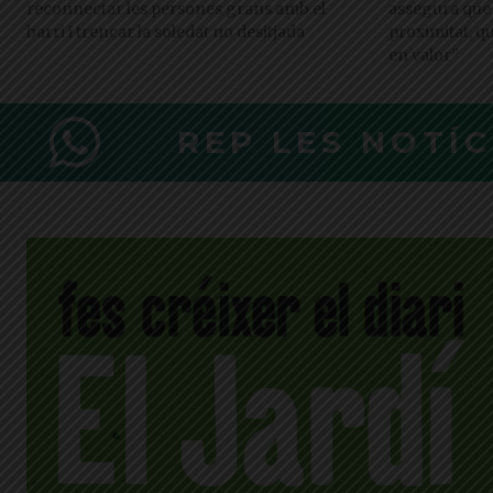
reconnectar les persones grans amb el
assegura que 
barri i trencar la soledat no desitjada
proximitat, q
en valor”
REP LES NOTÍ