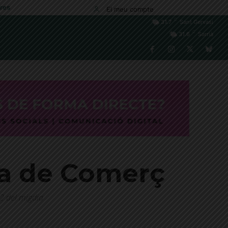
res
El meu compte
C
31.7
Sant Gervasi
C
31.6
Sarrià
tra de Comerç
2 del migdia