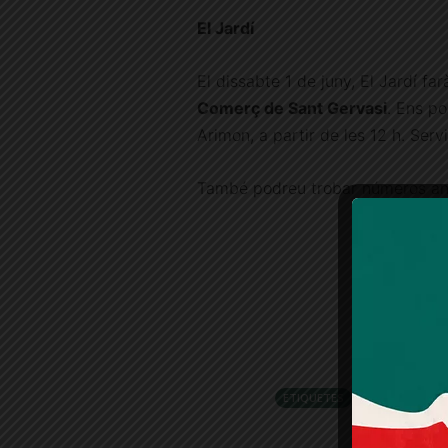
El Jardí
El dissabte 1 de juny, El Jardí fa
Comerç de Sant Gervasi
. Ens p
Arimon, a partir de les 12 h. Servi
També podreu trobar números anti
ETIQUETES
comerç
fes