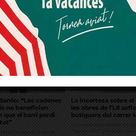
Més informació
Acceptar
Rebutjar tot
Quan l’usuari crea un compte al Diari el Jardí, dona el seu
consentiment explícit per rebre comunicacions
informatives relacionades amb el servei. Aquest
consentiment pot ser revocat en qualsevol moment
mitjançant l’enllaç de baixa present a tots els correus.
 Barrio: “Les cadenes
La incertesa sobre el 
s no beneficien
les obres de l’L8 asfix
n que el barri perdi
botiguers del carrer
tat”
Els comerciants denuncien una
"insostenible" pel tall del carr
e l'Eix Comercial de Sarrià