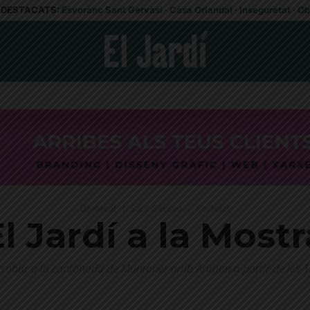
DESTACATS:
Esvoranc Sant Gervasi
·
Casa Orlandai
·
Inseguretat
·
Ob
Destacat
Sant Gervasi
Societat
El Jardí a la Mos
trobar a la cantonada de Muntaner amb Arimon a partir de les 1