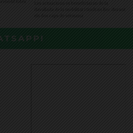
 prenent totes
Les actuacions es beneficiaran de la
davallada de la mobilitat i tindran lloc durant
els dos caps de setmana
ATSAPP!