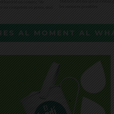
Districte afirma que ja s'estan
el barri té un comerç "de
les mesures possibles
ue no competeix en preus, sinó
CIES AL MOMENT AL WH