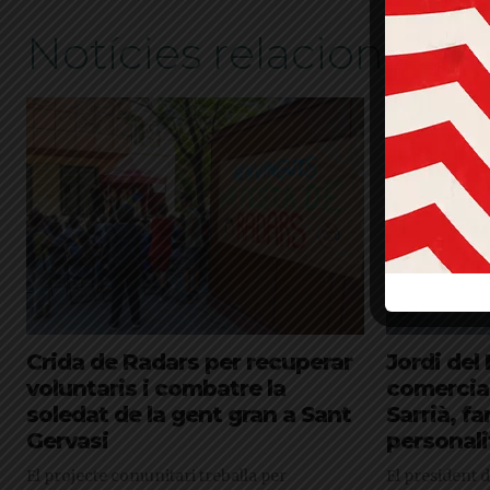
Notícies relacionades
Crida de Radars per recuperar
Jordi del
voluntaris i combatre la
comercial
soledat de la gent gran a Sant
Sarrià, fa
Gervasi
personali
El projecte comunitari treballa per
El president d