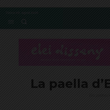
Dijous 06, agost 2026
La paella d’
Ens podreu 