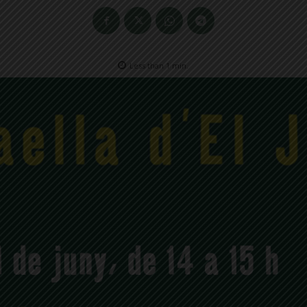
Less than 1
min.