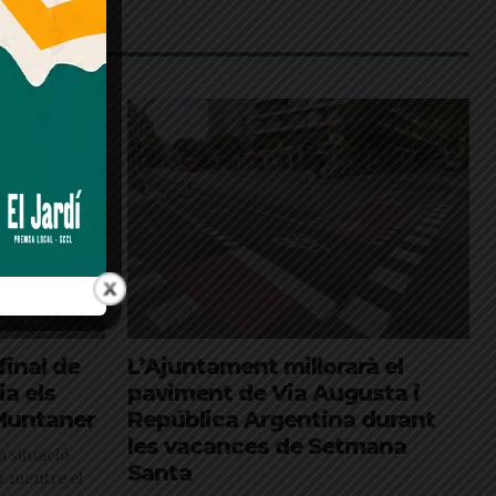
final de
L’Ajuntament millorarà el
ia els
paviment de Via Augusta i
 Muntaner
República Argentina durant
les vacances de Setmana
 situació
Santa
er mentre el