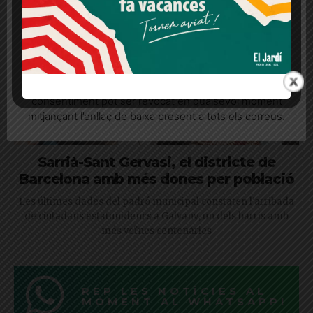
Més informació
Acceptar
Rebutjar tot
Quan l’usuari crea un compte al Diari el Jardí, dona el
seu consentiment explícit per rebre comunicacions
informatives relacionades amb el servei. Aquest
consentiment pot ser revocat en qualsevol moment
mitjançant l’enllaç de baixa present a tots els correus.
Sarrià-Sant Gervasi, el districte de
Barcelona amb més dones per població
Les últimes dades del padró municipal constaten l'arribada
de ciutadans estatunidencs a Galvany, un dels barris amb
més veïnes centenàries
REP LES NOTÍCIES AL
MOMENT AL WHATSAPP!