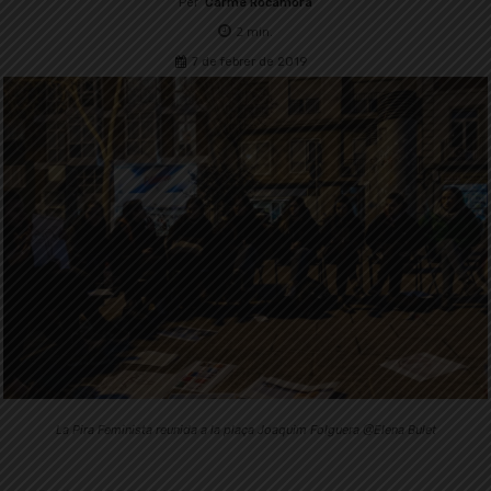
Per
Carme Rocamora
2
min.
7 de febrer de 2019
La Pira Feminista reunida a la plaça Joaquim Folguera @Elena Bulet