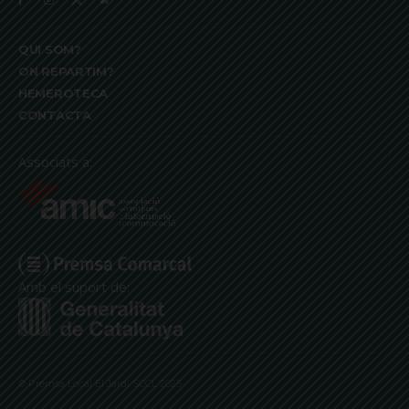
QUI SOM?
ON REPARTIM?
HEMEROTECA
CONTACTA
Associats a:
Amb el suport de:
© Premsa Local El Jardí SCCL 2025