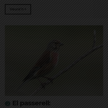
Veure'n +
El passerell: