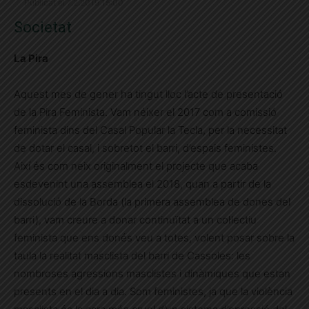
Publicat el 7.2.2019 15:00
Societat
La Pira
Aquest mes de gener ha tingut lloc l’acte de presentació
de la Pira Feminista. Vam néixer el 2017 com a comissió
feminista dins del Casal Popular la Tecla, per la necessitat
de dotar el casal, i sobretot el barri, d’espais feministes.
Així és com neix originalment el projecte que acaba
esdevenint una assemblea el 2018, quan a partir de la
dissolució de la Borda (la primera assemblea de dones del
barri), vam creure a donar continuïtat a un col·lectiu
feminista que ens donés veu a totes, volent posar sobre la
taula la realitat masclista del barri de Cassoles: les
nombroses agressions masclistes i dinàmiques que estan
presents en el dia a dia. Som feministes, ja que la violència