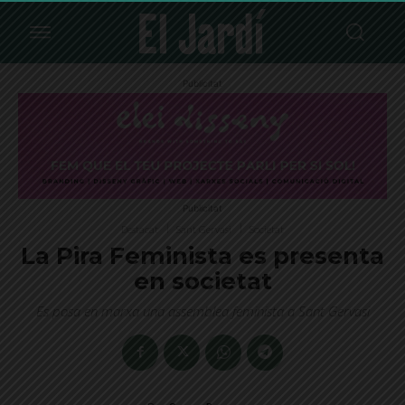
Publicitat
Publicitat
Destacat
Sant Gervasi
Societat
La Pira Feminista es presenta
en societat
Es posa en marxa una assemblea feminista a Sant Gervasi