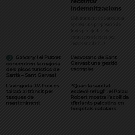
reclamar
indemnitzacions
L’Ajuntament de Barcelona
aprova una proposició de
Junts per ajudar els
comerços afectats per
l'esvoranc de l'L9
Galvany i el Putxet
L’esvoranc de Sant
Gervasi: una gestió
concentren la majoria
exemplar
dels pisos turístics de
Sarrià – Sant Gervasi
L’avinguda J.V. Foix es
“Quan la sanitat
tallarà al trànsit per
esdevé refugi”: el Palau
tasques de
Robert mostra l’acollida
manteniment
d’infants palestins en
hospitals catalans