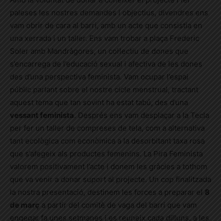
paleses les nostres demandes i objectius, divendres ens
vam obrir de cara al barri, amb un acte que consistia en
una xerrada i un taller. Ens vam trobar a plaça Frederic
Soler amb Mandràgores, un col·lectiu de dones que
s’encarrega de l’educació sexual i afectiva de les dones
des d’una perspectiva feminista. Vam ocupar l’espai
públic parlant sobre el nostre cicle menstrual, tractant
aquest tema que tan sovint ha estat tab
ú, d
es d’una
vessant feminista
. Després ens vam desplaçar a la Tecla
per fer un taller de compreses de tela, com a alternativa
tant ecològica com econòmica a la desorbitant taxa rosa
que s’afegeix als productes femenins. La Pira Feminista
valorem positivament l’acte i donem les gràcies a tothom
que va venir a donar suport al projecte. Un cop finalitzada
la nostra presentació, destinem les forces a preparar el
8
de març
a partir del comitè de vaga del barri que vam
engegar fa unes setmanes i es reuneix cada dilluns, a les