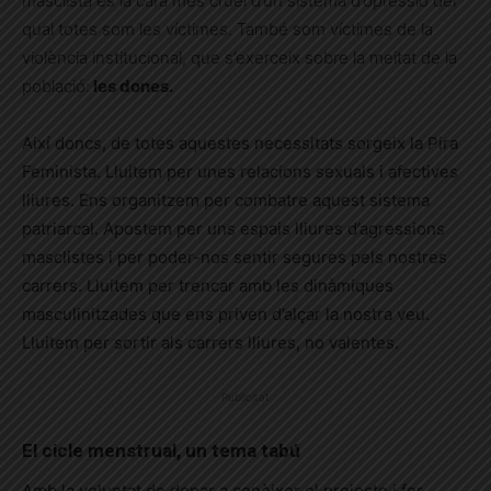
masclista és la cara més cruel d’un sistema d’opressió del
qual totes som les víctimes. També som víctimes de la
violència institucional, que s’exerceix sobre la meitat de la
població:
les dones.
Així doncs, de totes aquestes necessitats sorgeix la Pira
Feminista. Lluitem per unes relacions sexuals i afectives
lliures. Ens organitzem per combatre aquest sistema
patriarcal. Apostem per uns espais lliures d’agressions
masclistes i per poder-nos sentir segures pels nostres
carrers. Lluitem per trencar amb les dinàmiques
masculinitzades que ens priven d’alçar la nostra veu.
Lluitem per sortir als carrers lliures, no valentes.
Publicitat
El cicle menstrual, un tema tabú
Amb la voluntat de donar a conèixer el projecte i fer