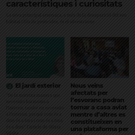
característiques i curiositats
La seva principal amenaça, a més de la desaparició del seu
hàbitat i l'ús de pesticides, és el silvestrisme
El jardí exterior
Nous veïns
afectats per
"De la mateixa manera que
l’esvoranc podran
necessito harmonia a
tornar a casa aviat
l’interior, també en necessito
mentre d’altres es
a l’exterior, perquè com és a
dins és a fora i com és a fora
constitueixen en
és a dins": l'article de Glòria
una plataforma per
Vilalta