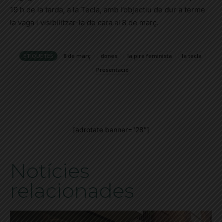
19 h de la tarda, a la Tecla, amb l’objectiu de dur a terme
la vaga i visibilitzar-la de cara
al
8 de març.
ETIQUETES
8 de març
dones
la pira feminista
la tecla
Presentació
[adrotate banner="28"]
Notícies
relacionades