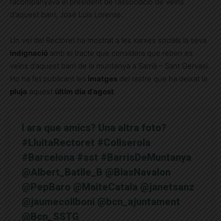
l’acompanyava el president de l’associació de veïns
d’aquest barri, José Luis Lorente.
Un veí del Rectoret ha mostrat a les xarxes socials la seva
indignació
amb el tracte que considera que reben es
veïns d’aquest barri de la muntanya a Sarrià – Sant Gervasi.
Ho ha fet publicant les
imatges
del rastre que ha deixat la
pluja
aquest
últim dia d’agost
.
I ara que amics? Una altra foto?
#LluitaRectoret
#Collserola
#Barcelona
#sst
#BarrisDeMuntanya
@Albert_Batlle_B
@BlasNavalon
@PepBaro
@MaiteCatala
@janetsanz
@jaumecollboni
@bcn_ajuntament
@Bcn_SSTG