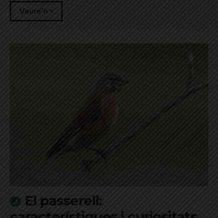
Veure'n +
El passerell:
característiques i curiositats