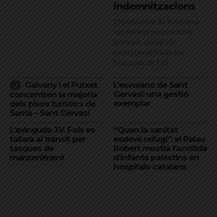
indemnitzacions
L’Ajuntament de Barcelona
aprova una proposició de
Junts per ajudar els
comerços afectats per
l'esvoranc de l'L9
Galvany i el Putxet
L’esvoranc de Sant
Gervasi: una gestió
concentren la majoria
exemplar
dels pisos turístics de
Sarrià – Sant Gervasi
L’avinguda J.V. Foix es
“Quan la sanitat
tallarà al trànsit per
esdevé refugi”: el Palau
tasques de
Robert mostra l’acollida
manteniment
d’infants palestins en
hospitals catalans