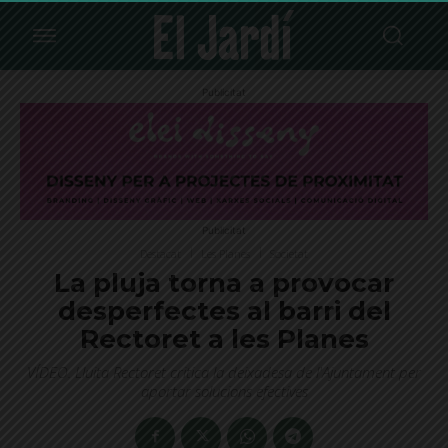
Publicitat
Publicitat
Destacat
Les Planes
Societat
La pluja torna a provocar
desperfectes al barri del
Rectoret a les Planes
VÍDEO. Lluita Rectoret critica la deixadesa de l'Ajuntament per
aportar solucions efectives