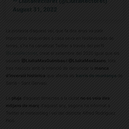
— LluitaRectoret (@LluitaRectoret)
August 31, 2022
La protesta d’aquest veí, que fa dos anys va patir
importants esquerdes a casa seva en l’esllavissada de
terres, s’ha ha canalitzat Twitter a través del perfil
@LluitaRectoret
, creat el setembre del 2020 igual que els
usuaris
@LluitaMasGuimbau i @LluitaMasSauro
, tots
tres nascuts amb la intenció de denunciar la
manca
d’inversió històrica
que afecta als
barris de muntanya
de
Sarrià – Sant Gervasi.
La
pluja
d’aquest dimecres a la ciutat
no es veia des
mitjans de març
d’aquest any, segons ha informat a
Twitter el meteoròleg i veí del districte Alfred Rodríguez
Picó.