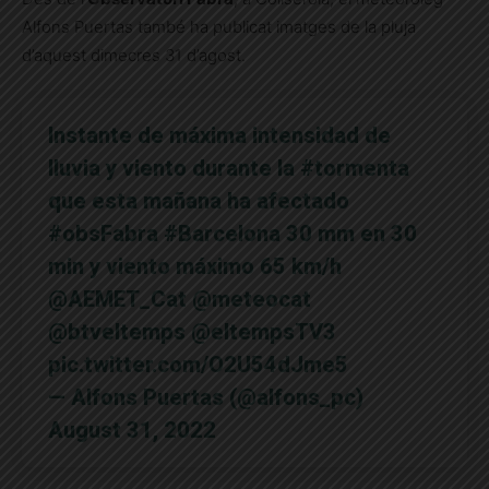
Alfons Puertas també ha publicat imatges de la pluja
d’aquest dimecres 31 d’agost.
Instante de máxima intensidad de
lluvia y viento durante la
#tormenta
que esta mañana ha afectado
#obsFabra
#Barcelona
30 mm en 30
min y viento máximo 65 km/h
@AEMET_Cat
@meteocat
@btveltemps
@eltempsTV3
pic.twitter.com/O2U54dJme5
— Alfons Puertas (@alfons_pc)
August 31, 2022