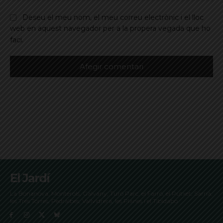
Deseu el meu nom, el meu correu electrònic i el lloc
web en aquest navegador per a la propera vegada que ho
faci.
El Jardí
La Bonanova, Monterols, Galvany, Turó Parc, el Farró, el Putxet, Sarrià,
les Tres Torres, Pedralbes, Vallvidrera, les Planes i el Tibidabo