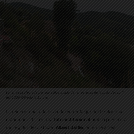
La terrassa afectada per una esllavissada de terres arran de la pluja de l’abril
del 2020 ©Frederic Esteve
La reinauguració de la via del carrer Major del Rectoret va
estar marcada per una
foto institucional
amb la presència
del regidor del districte,
Albert Batlle
, on entre altres