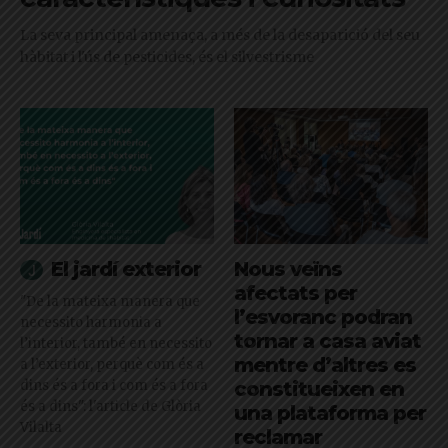
La seva principal amenaça, a més de la desaparició del seu
hàbitat i l'ús de pesticides, és el silvestrisme
El jardí exterior
Nous veïns
afectats per
"De la mateixa manera que
l’esvoranc podran
necessito harmonia a
tornar a casa aviat
l’interior, també en necessito
mentre d’altres es
a l’exterior, perquè com és a
dins és a fora i com és a fora
constitueixen en
és a dins": l'article de Glòria
una plataforma per
Vilalta
reclamar