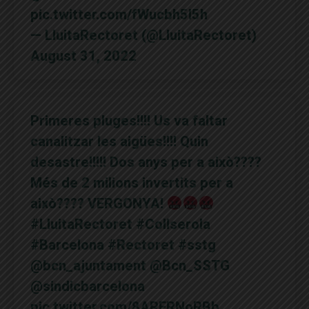
pic.twitter.com/fWucbh5l5h
— LluitaRectoret (@LluitaRectoret)
August 31, 2022
Primeres pluges!!!! Us va faltar
canalitzar les aigües!!!! Quin
desastre!!!!! Dos anys per a això????
Més de 2 milions invertits per a
això???? VERGONYA!
#LluitaRectoret
#Collserola
#Barcelona
#Rectoret
#sstg
@bcn_ajuntament
@Bcn_SSTG
@sindicbarcelona
pic.twitter.com/8ARFRNoRBb