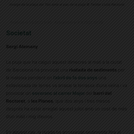
Imatge de la plaça del Teix amb el pas de la pluja © Twitter Lluita Rectoret
Publicat el 1.9.2022 6:40 · Actualitzat el 4.9.2022 20:26
Societat
Sergi Alemany
La pluja que ha caigut aquest dimecres al matí a la ciutat
de Barcelona ha provocat una
riudada de sediments
per
la mateixa pendent on
l’abril de fa dos anys
una
esllavissada de terres va arrasar la terrassa d’una veïna i va
provocar un
esvoranc al carrer Major
del
barri del
Rectoret
, a
les Planes
, que dos anys i tres mesos
després ha estat arreglat aquest juliol amb un cost de més
d’un milió i mig d’euros.
En aquest cas, la riuada ha arrossegat sediments fins al