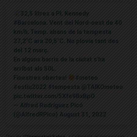
32,5 litres a Pl. Kennedy
#Barcelona
. Vent del Nord-oest de 40
km/h. Temp. abans de la tempesta
27,2°C ara 20,5°C. No plovia tant des
del 12 març.
En alguns barris de la ciutat s’ha
arribat als 50L.
Finestres obertes!
#meteo
#estiu2022
#tempesta
@TAIKOmeteo
pic.twitter.com/5Xfe9BxBpO
— Alfred Rodríguez Picó
(@AlfredRPico)
August 31, 2022
Des de l’
Observatori Fabra
, a Collserola, el meteoròleg