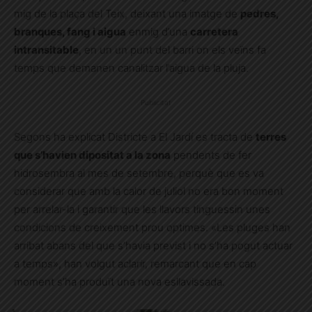
mig de la plaça del Teix, deixant una imatge de
pedres,
branques, fang i aigua
enmig d’una
carretera
intransitable
, en un un punt del barri on els veïns fa
temps que demanen canalitzar l’aigua de la pluja.
Publicitat
Segons ha explicat Districte a El Jardí es tracta de
terres
que s’havien dipositat a la zona
pendents de fer
hidrosembra al mes de setembre, perquè
que es va
considerar que amb la calor de juliol no era bon moment
per arrelar-la i garantir que les llavors tinguessin unes
condicions de creixement prou optimes. «Les pluges han
arribat abans del que s’havia previst i no s’ha pogut actuar
a temps», han volgut aclarir, remarcant que en cap
moment s’ha produït una nova esllavissada.