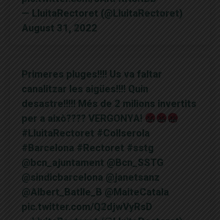
— LluitaRectoret (@LluitaRectoret)
August 31, 2022
Primeres pluges!!!! Us va faltar
canalitzar les aigües!!!! Quin
desastre!!!!! Més de 2 milions invertits
per a això???? VERGONYA!
#LluitaRectoret
#Collserola
#Barcelona
#Rectoret
#sstg
@bcn_ajuntament
@Bcn_SSTG
@sindicbarcelona
@janetsanz
@Albert_Batlle_B
@MaiteCatala
pic.twitter.com/Q2djwVyRsD