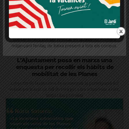
Més informació
Acceptar
Rebutjar tot
Quan l’usuari crea un compte al Diari el Jardí, dona el
seu consentiment explícit per rebre comunicacions
informatives relacionades amb el servei. Aquest
consentiment pot ser revocat en qualsevol moment
mitjançant l’enllaç de baixa present a tots els correus.
L’Ajuntament posa en marxa una
enquesta per recollir els hàbits de
mobilitat de les Planes
L'objectiu de la iniciativa és aconseguir la participació del
veïnat per traçar un full de ruta per a les actuacions a curt,
mitjà i llarg termini