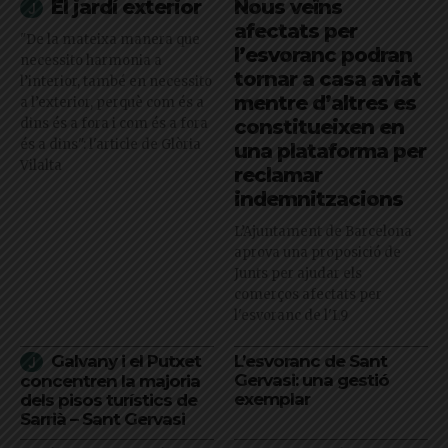
El jardí exterior
Nous veïns
afectats per
"De la mateixa manera que
l’esvoranc podran
necessito harmonia a
tornar a casa aviat
l’interior, també en necessito
mentre d’altres es
a l’exterior, perquè com és a
dins és a fora i com és a fora
constitueixen en
és a dins": l'article de Glòria
una plataforma per
Vilalta
reclamar
indemnitzacions
L’Ajuntament de Barcelona
aprova una proposició de
Junts per ajudar els
comerços afectats per
l'esvoranc de l'L9
Galvany i el Putxet
L’esvoranc de Sant
Gervasi: una gestió
concentren la majoria
exemplar
dels pisos turístics de
Sarrià – Sant Gervasi