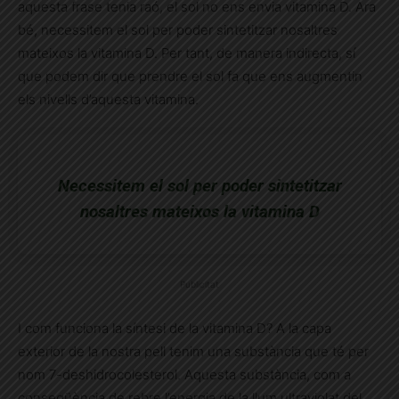
aquesta frase tenia raó, el sol no ens envia vitamina D. Ara
bé, necessitem el sol per poder sintetitzar nosaltres
mateixos la vitamina D. Per tant, de manera indirecta, sí
que podem dir que prendre el sol fa que ens augmentin
els nivells d’aquesta vitamina.
Necessitem el sol per poder sintetitzar
nosaltres mateixos la vitamina D
Publicitat
I com funciona la síntesi de la vitamina D? A la capa
exterior de la nostra pell tenim una substància que té per
nom 7-deshidrocolesterol. Aquesta substància, com a
conseqüència de rebre l’energia de la llum ultraviolat del