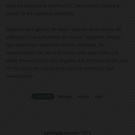
aquesta s’anomena vitamina D2, però també s’activa al
ronyó i té els mateixos beneficis.
Esperem que gaudiu de l’estiu i que les dosis extres de
vitamina D3 us enforteixin els ossos. I sobretot, encara
que disminueixi l’absorció de llum ultraviolat, és
importantíssim fer servir la crema solar quan aneu a la
platja. Prenent el sol tres vegades a la setmana durant uns
10-15 minuts és suficient per tenir la vitamina D que
necessitem!!
ETIQUETES
biologia
natura
salut
[adrotate banner="28"]