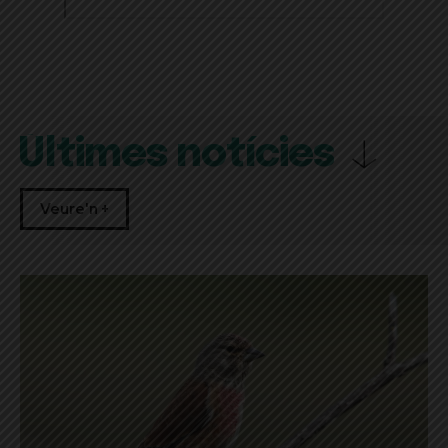
Últimes notícies
Veure'n +