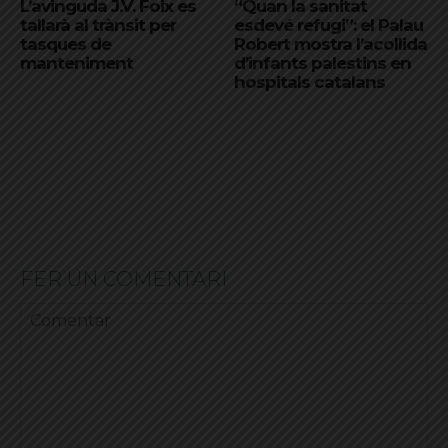
L’avinguda J.V. Foix es
“Quan la sanitat
tallarà al trànsit per
esdevé refugi”: el Palau
tasques de
Robert mostra l’acollida
manteniment
d’infants palestins en
hospitals catalans
FER UN COMENTARI