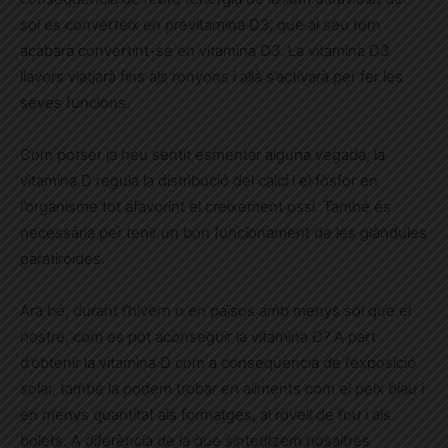
sol es converteix en previtamina D3, que al seu torn
acabarà convertint-se en vitamina D3. La vitamina D3
llavors viatjarà fins als ronyons i allà s’activarà per fer les
seves funcions.
Com potser ja heu sentit esmentar alguna vegada, la
vitamina D regula la distribució del calci i el fòsfor en
l’organisme tot afavorint el creixement ossi. També és
necessària per tenir un bon funcionament de les glàndules
paratiroides.
Ara bé, durant l’hivern o en països amb menys sol que el
nostre, com es pot aconseguir la vitamina D? A part
d’obtenir la vitamina D com a conseqüència de l’exposició
solar, també la podem trobar en aliments com el peix blau i
en menys quantitat als formatges, al rovell de l’ou i als
bolets. A diferència de la que sintetitzem nosaltres