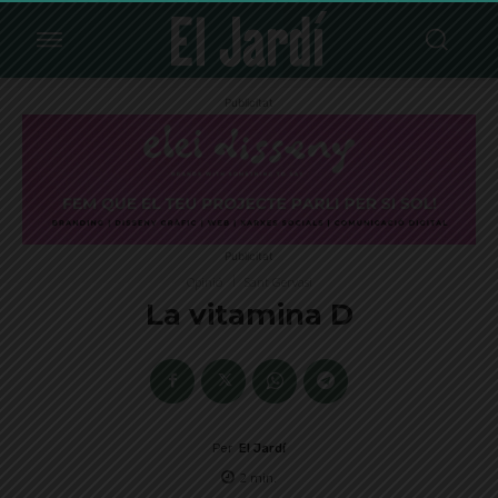
Publicitat
Publicitat
Opinió
Sant Gervasi
La vitamina D
Per
El Jardí
2
min.