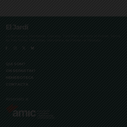
El Jardí
La Bonanova, Monterols, Galvany, Turó Parc, el Farró, el Putxet, Sarrià,
les Tres Torres, Pedralbes, Vallvidrera, les Planes i el Tibidabo
QUI SOM?
ON REPARTIM?
HEMEROTECA
CONTACTA
Associats a: