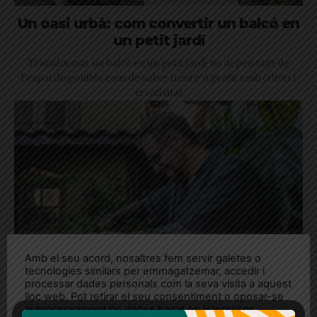
Un oasi urbà: com convertir un balcó en
un petit jardí
Transformar un balcó en un petit jardí no depèn tant de
l’espai disponible com de saber treure’n profit amb criteri i
creativitat
Amb el seu acord, nosaltres fem servir galetes o
tecnologies similars per emmagatzemar, accedir i
processar dades personals com la seva visita a aquest
lloc web. Pot retirar el seu consentiment o oposar-se
al processament de dades basat en interessos