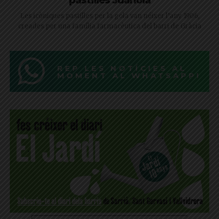
Les icòniques pastilles per la gola van néixer l’any 1906,
creades per una família farmacèutica del barri de Gràcia
REP LES NOTÍCIES AL
MOMENT AL WHATSAPP!