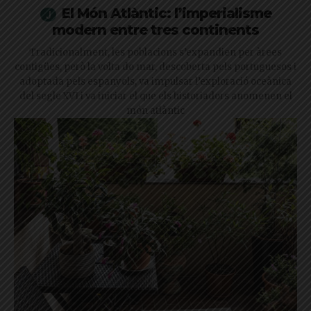
El Món Atlàntic: l’imperialisme
modern entre tres continents
Tradicionalment, les poblacions s’expandien per àrees
contigües, però la volta do mar, descoberta pels portuguesos i
adoptada pels espanyols, va impulsar l’exploració oceànica
del segle XVI i va iniciar el que els historiadors anomenen el
món atlàntic