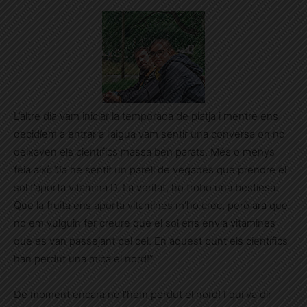
L’altre dia vam iniciar la temporada de platja i mentre ens
decidíem a entrar a l’aigua vam sentir una conversa on no
deixaven els científics massa ben parats. Més o menys
feia així: “Ja he sentit un parell de vegades que prendre el
sol t’aporta vitamina D. La veritat, ho trobo una bestiesa.
Que la fruita ens aporta vitamines m’ho crec, però ara que
no em vulguin fer creure que el sol ens envia vitamines
que es van passejant pel cel. En aquest punt els científics
han perdut una mica el nord!”
De moment encara no l’hem perdut el nord! I qui va dir