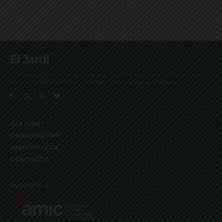
El Jardí
La Bonanova, Monterols, Galvany, Turó Parc, el Farró, el Putxet, Sarrià,
les Tres Torres, Pedralbes, Vallvidrera, les Planes i el Tibidabo
QUI SOM?
ON REPARTIM?
HEMEROTECA
CONTACTA
Associats a: