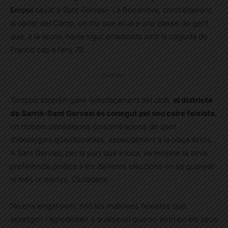
Empel
situat a Sant Gervasi- La Bonanova, concretament
al carrer del Camp, un niu que acull a una classe de gent
que, a la teoria, havia sigut erradicada amb la caiguda de
Franco cap a l’any 75.
Publicitat
Tampoc sorprèn gaire l’emplaçament del club,
el districte
de Sarrià-Sant Gervasi és conegut pel seu caire feixista
,
on trobem periòdiques concentracions de gent
d’ideologies qüestionables, especialment a la plaça Artós.
A Sant Gervasi, per la part que li toca, va mostrar la seva
preferència política a les darreres eleccions on va guanyar
ni més ni menys, Ciutadans.
No ens enganyem, són les mateixes feixistes que
assetgen i agredeixen a qualsevol que no entri en els seus