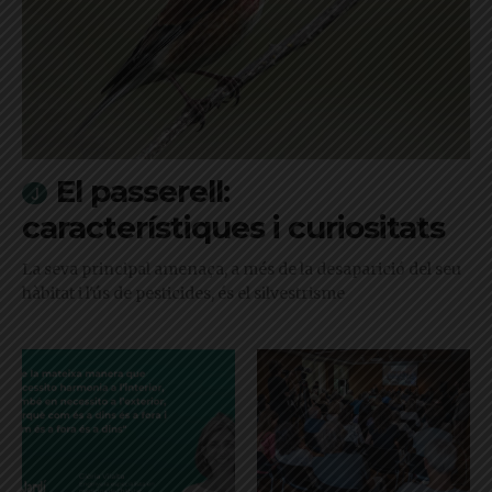
El passerell:
característiques i curiositats
La seva principal amenaça, a més de la desaparició del seu
hàbitat i l'ús de pesticides, és el silvestrisme