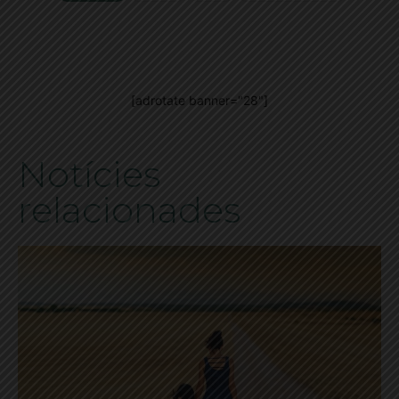
[adrotate banner="28"]
Notícies
relacionades