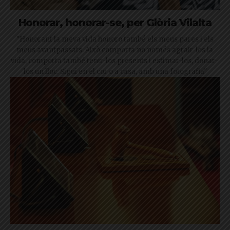
Honorar, honorar-se, per Glòria Vilalta
"Honorant la meva vida honoro també els meus pares i els
meus avantpassats. Això comporta no només agrair-los la
vida, comporta també tenir-los presents i estimar-los, donar-
los un lloc. Sigui en el cor o a casa, amb una fotografia"