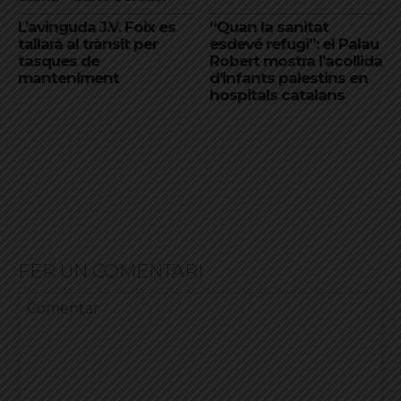
L’avinguda J.V. Foix es
“Quan la sanitat
tallarà al trànsit per
esdevé refugi”: el Palau
tasques de
Robert mostra l’acollida
manteniment
d’infants palestins en
hospitals catalans
FER UN COMENTARI