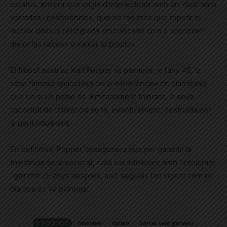
estatus, encara que vagin d’intel·lectuals amb un ‘club’ amb
xerrades i conferències, que no fan més que repetir el
mateix discurs retrògrada emmascarat com a «conocer
mejor las raíces» o «amar lo propio».
El filòsof austríac Karl Popper va plantejar, ja l’any 45, la
seva famosa «paradoxa de la intolerància» on plantejava
que un si un poble és il·limitadament tolerant, la seva
capacitat de tolerància seria, eventualment, destruïda per
la gent intolerant.
En definitiva, Popper, assegurava que per garantir la
tolerància de la societat, calia ser intolerant amb l’intolerant
i gairebé 75 anys després, això segueix tan vigent com el
dia que es va plantejar.
ETIQUETES
feixisme
opinió
Sarria sant gervasi