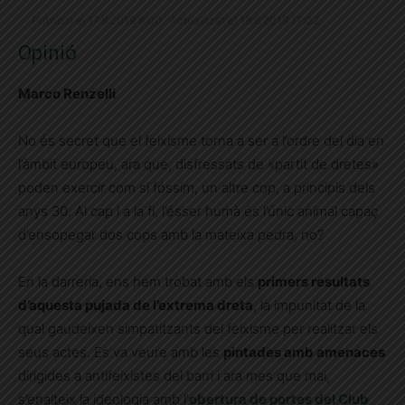
Publicat el 17.8.2019 8:00 · Actualitzat el 18.8.2019 17:02
Opinió
Marco Renzelli
No és secret que el feixisme torna a ser a l’ordre del dia en
l’àmbit europeu, ara que, disfressats de «partit de dretes»
poden exercir com si fóssim, un altre cop, a principis dels
anys 30. Al cap i a la fi, l’ésser humà és l’únic animal capaç
d’ensopegar dos cops amb la mateixa pedra, no?
En la darreria, ens hem trobat amb els
primers resultats
d’aquesta pujada de l’extrema dreta
, la impunitat de la
qual gaudeixen simpatitzants del feixisme per realitzar els
seus actes. Es va veure amb les
pintades amb amenaces
dirigides a antifeixistes del barri i ara mes que mai,
s’enalteix la ideologia amb l’
obertura de portes del Club