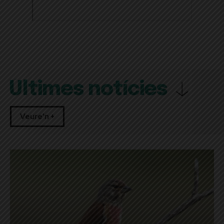
Últimes notícies
Veure'n +