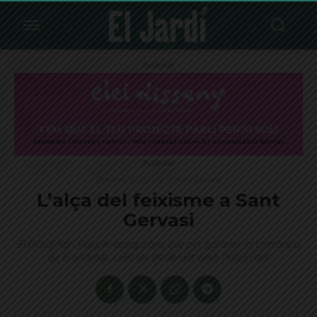
Publicitat
Publicitat
Destacat
Opinió
Sant Gervasi
L’alça del feixisme a Sant
Gervasi
El filòsof Karl Popper assegurava que per garantir la tolerància
de la societat, calia ser intolerant amb l'intolerant