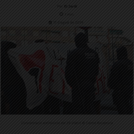
Per
El Jardí
1
min.
17 d'agost de 2019
Concentració antifeixista del 26 d'abril © Carme Rocamora