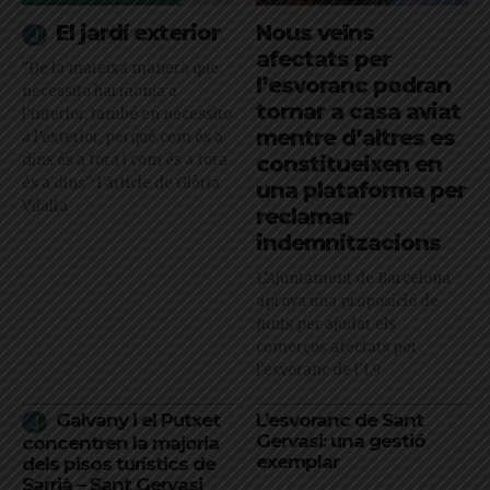
El jardí exterior
Nous veïns
afectats per
"De la mateixa manera que
l’esvoranc podran
necessito harmonia a
tornar a casa aviat
l’interior, també en necessito
mentre d’altres es
a l’exterior, perquè com és a
dins és a fora i com és a fora
constitueixen en
és a dins": l'article de Glòria
una plataforma per
Vilalta
reclamar
indemnitzacions
L’Ajuntament de Barcelona
aprova una proposició de
Junts per ajudar els
comerços afectats per
l'esvoranc de l'L9
Galvany i el Putxet
L’esvoranc de Sant
Gervasi: una gestió
concentren la majoria
exemplar
dels pisos turístics de
Sarrià – Sant Gervasi