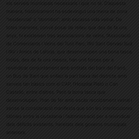
els serveis municipals necessaris i que no té. D’aquesta
manera, històricament ha esdevingut una mena de zona
“residencial” o “dormitori”, amb escassa vida veïnal. De
totes maneres, convé posar de relleu que des de fa uns
anys, hi existeixen tres associacions de veïns, l’Associació
de Comerciants i Veïns del Turó Parc, l’AV Sant Gervasi Sud
i l’AV i Amics de Laforja, que desenvolupen una bona tasca.
Inclús, des de fa uns mesos, han unit forces per a
reivindicar conjuntament amb entitats del barri del Farró,
un Bus de Barri que enllaci la part baixa del districte amb
serveis tan bàsics com el CAP, l’Hospital Plató o Can
Castelló, entre d’altres. Però la bona tasca que
desenvolupen, l’han de fer amb escàs recolzament veïnal i
sense la consideració manifesta que són les interlocutores
idònies entre la ciutadania i l’administració per a reivindicar
dels dèficits existents, heretats dels governs municipals
anteriors.