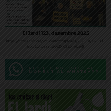
El Jardí 123, desembre 2025
https://diarieljardi.cat/wp-content/uploads/2026/01/1626-El-
Jardi123_Desembre25_0212-_ok.pdf
REP LES NOTÍCIES AL
MOMENT AL WHATSAPP!