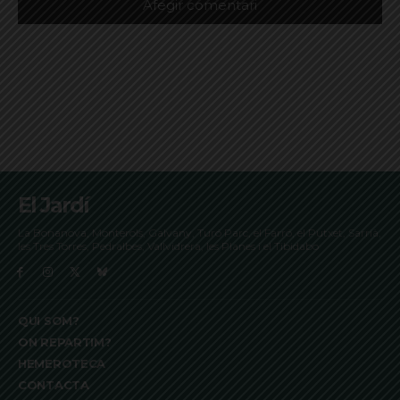
El Jardí
La Bonanova, Monterols, Galvany, Turó Parc, el Farró, el Putxet, Sarrià,
les Tres Torres, Pedralbes, Vallvidrera, les Planes i el Tibidabo
QUI SOM?
ON REPARTIM?
HEMEROTECA
CONTACTA