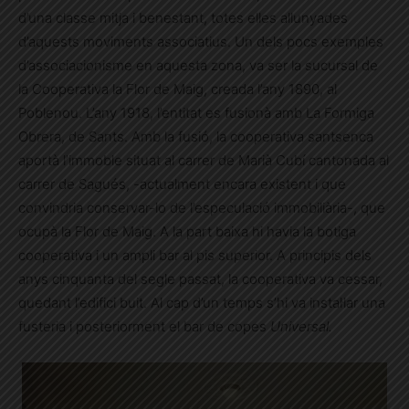
d’una classe mitja i benestant, totes elles allunyades
d’aquests moviments associatius. Un dels pocs exemples
d’associacionisme en aquesta zona, va ser la sucursal de
la Cooperativa la Flor de Maig, creada l’any 1890, al
Poblenou. L’any 1918, l’entitat es fusionà amb La Formiga
Obrera, de Sants. Amb la fusió, la cooperativa santsenca
aportà l’immoble situat al carrer de Marià Cubí cantonada al
carrer de Sagués, -actualment encara existent i que
convindria conservar-lo de l’especulació immobiliària-, que
ocupà la Flor de Maig. A la part baixa hi havia la botiga
cooperativa i un ampli bar al pis superior. A principis dels
anys cinquanta del segle passat, la cooperativa va cessar,
quedant l’edifici buit. Al cap d’un temps s’hi va instal·lar una
fusteria i posteriorment el bar de copes
Universal
.