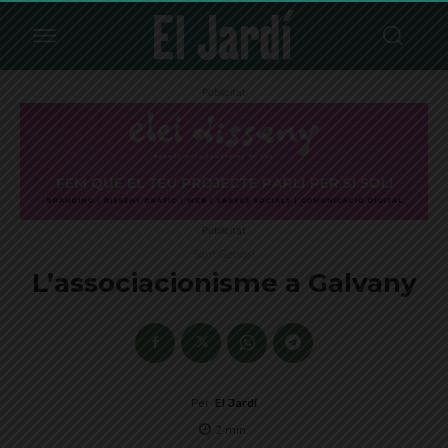
Publicitat
Publicitat
Sant Gervasi
L’associacionisme a Galvany
Per
El Jardí
2
min.