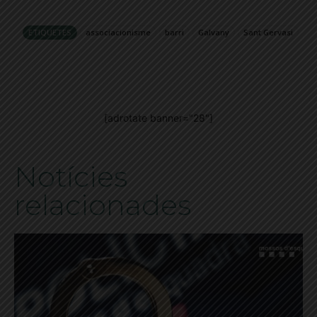
ETIQUETES
associacionisme
barri
Galvany
Sant Gervasi
[adrotate banner="28"]
Notícies
relacionades