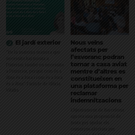
El jardí exterior
Nous veïns
afectats per
"De la mateixa manera que
l’esvoranc podran
necessito harmonia a
tornar a casa aviat
l’interior, també en necessito
mentre d’altres es
a l’exterior, perquè com és a
dins és a fora i com és a fora
constitueixen en
és a dins": l'article de Glòria
una plataforma per
Vilalta
reclamar
indemnitzacions
L’Ajuntament de Barcelona
aprova una proposició de
Junts per ajudar els
comerços afectats per