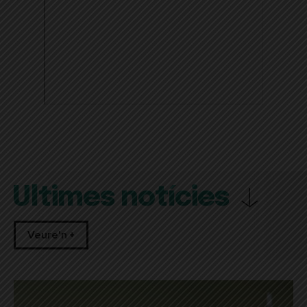
Últimes notícies
Veure'n +