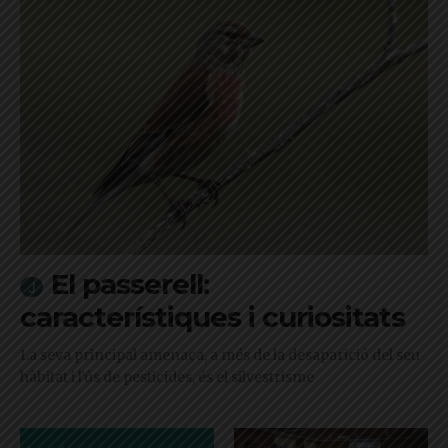
El passerell:
característiques i curiositats
La seva principal amenaça, a més de la desaparició del seu
hàbitat i l'ús de pesticides, és el silvestrisme