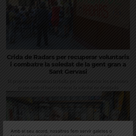
Crida de Radars per recuperar voluntaris
i combatre la soledat de la gent gran a
Sant Gervasi
El projecte comunitari treballa per reconnectar les persones
grans amb el barri i trencar la soledat no desitjada
Amb el seu acord, nosaltres fem servir galetes o