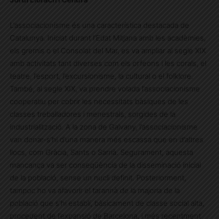
L’associacionisme és una característica destacada de
Catalunya. Iniciat durant l’Edat Mitjana amb les acadèmies,
els gremis o el Consolat del Mar, es va ampliar al segle XIX
amb activitats tant diverses com els orfeons i les corals, el
teatre, l’esport, l’excursionisme, la cultural o el folklore.
També, al segle XIX, va prendre volada l’associacionisme
cooperatiu per cobrir les necessitats bàsiques de les
classes treballadores i menestrals, sorgides de la
industrialització. A la zona de Galvany, l’associacionisme
van donar-s’hi d’una manera més escassa que en d’altres
llocs, com Gràcia, Sants o Sarrià. Segurament, aquesta
mancança va ser conseqüència de la disseminació inicial
de la població, sense un nucli definit. Posteriorment,
tampoc ho va afavorir el tarannà de la majoria de la
població que s’hi establí, bàsicament de classe social alta,
procedent de l’expansió de Barcelona, i més recentment