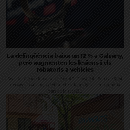
La delinqüència baixa un 12 % a Galvany,
però augmenten les lesions i els
robatoris a vehicles
Societat Carme Rocamora i Seguí El Consell de Barri de Sant
Gervasi – Galvany, celebrat el 26 de maig, va centrar bona
part de la sessió...