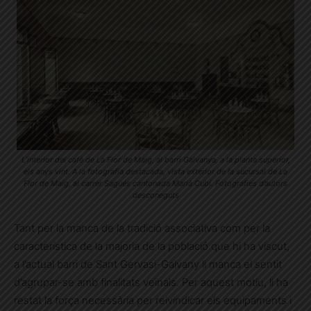
L’interior del cafè de La Flor de Maig, al barri Galvanya, a la planta superior,
els anys vint. A la fotografia destacada, vista exterior de la sucursal de La
Flor de Maig, al carrer Sagués cantonada Marià Cubí. Fotografies d’autors
desconeguts
Tant per la manca de la tradició associativa com per la
característica de la majoria de la població que hi ha viscut,
a l’actual barri de Sant Gervasi-Galvany li manca el sentit
d’agrupar-se amb finalitats veïnals. Per aquest motiu, li ha
restat la força necessària per reivindicar els equipaments i