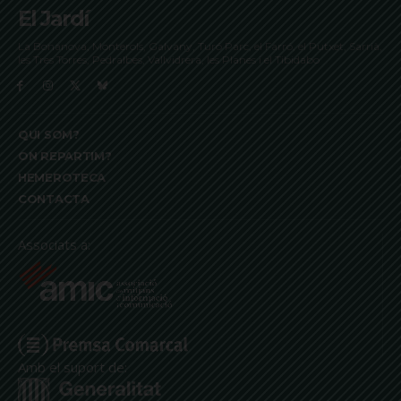
El Jardí
La Bonanova, Monterols, Galvany, Turó Parc, el Farró, el Putxet, Sarrià,
les Tres Torres, Pedralbes, Vallvidrera, les Planes i el Tibidabo
QUI SOM?
ON REPARTIM?
HEMEROTECA
CONTACTA
Associats a:
Amb el suport de: