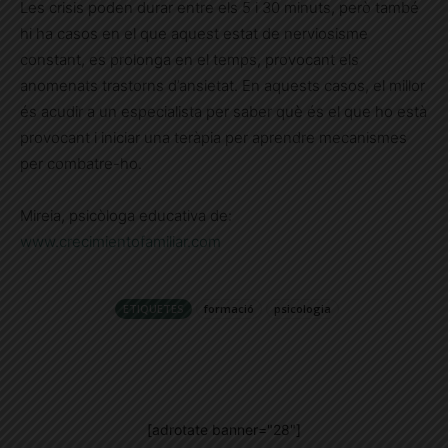
Les crisis poden durar entre els 5 i 30 minuts, però també
hi ha casos en el que aquest estat de nerviosisme
constant, es prolonga en el temps, provocant els
anomenats trastorns d’ansietat. En aquests casos, el millor
és acudir a un especialista per saber què és el que ho està
provocant i iniciar una teràpia per aprendre mecanismes
per combatre-ho.
Mireia, psicòloga educativa de:
www.crecimientofamiliar.com
ETIQUETES
formació
psicologia
[adrotate banner="28"]