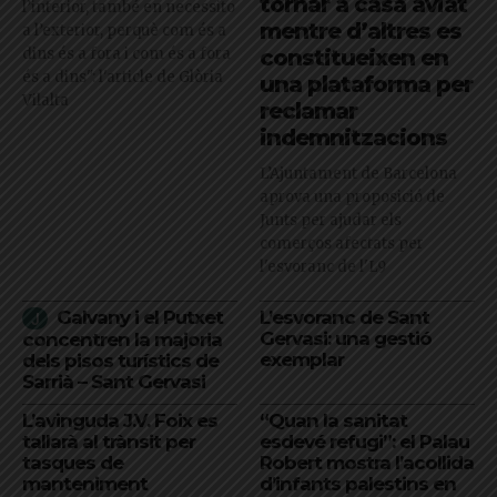
tornar a casa aviat
l’interior, també en necessito
mentre d’altres es
a l’exterior, perquè com és a
dins és a fora i com és a fora
constitueixen en
és a dins": l'article de Glòria
una plataforma per
Vilalta
reclamar
indemnitzacions
L’Ajuntament de Barcelona
aprova una proposició de
Junts per ajudar els
comerços afectats per
l'esvoranc de l'L9
Galvany i el Putxet
L’esvoranc de Sant
Gervasi: una gestió
concentren la majoria
exemplar
dels pisos turístics de
Sarrià – Sant Gervasi
L’avinguda J.V. Foix es
“Quan la sanitat
tallarà al trànsit per
esdevé refugi”: el Palau
tasques de
Robert mostra l’acollida
manteniment
d’infants palestins en