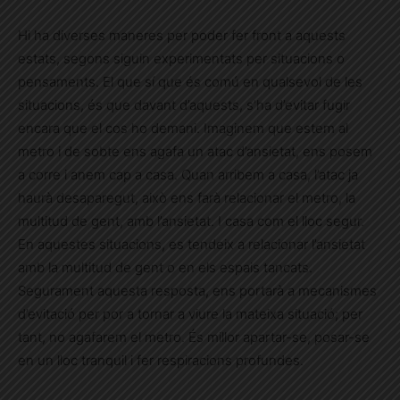
Hi ha diverses maneres per poder fer front a aquests
estats, segons siguin experimentats per situacions o
pensaments. El que sí que és comú en qualsevol de les
situacions, és que davant d’aquests, s’ha d’evitar fugir
encara que el cos ho demani. Imaginem que estem al
metro i de sobte ens agafa un atac d’ansietat, ens posem
a corre i anem cap a casa. Quan arribem a casa, l’atac ja
haurà desaparegut, això ens farà relacionar el metro, la
multitud de gent, amb l’ansietat. I casa com el lloc segur.
En aquestes situacions, es tendeix a relacionar l’ansietat
amb la multitud de gent o en els espais tancats.
Segurament aquesta resposta, ens portarà a mecanismes
d’evitació per por a tornar a viure la mateixa situació; per
tant, no agafarem el metro. És millor apartar-se, posar-se
en un lloc tranquil i fer respiracions profundes.