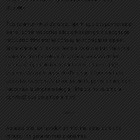
d’equilibri.
Tots tenim un nivell d’ansietat òptim, que ens permet estar
alerta i donar respostes adaptatives davant situacions de
risc. L’atac d’ansietat es dóna quan sobrepassa aquest
llindar d’activació i es manifesta a partir d’estats físics molt
molestos com l’acceleració cardíaca, sensació d’ofec,
sudoració, opressió i malestar toràcic, entre els més
comuns. Davant la sensació d’incapacitat per controlar
aquestes reaccions, la preocupació i la por va en augment
i accentua la simptomatologia. Hi ha qui ho viu amb la
convicció que pot arribar a morir.
Publicitat
Aquesta crisi, tot i produir un molt mal estar, dura uns
minuts, i no generen més problemes.