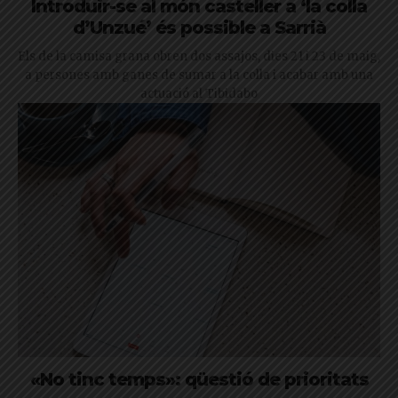
Introduir-se al món casteller a ‘la colla
d’Unzué’ és possible a Sarrià
Els de la camisa grana obren dos assajos, dies 21 i 23 de maig,
a persones amb ganes de sumar a la colla i acabar amb una
actuació al Tibidabo
«No tinc temps»: qüestió de prioritats