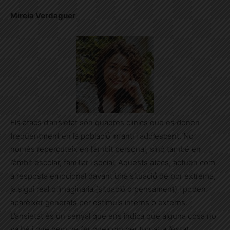
Mireia Verdaguer
Els atacs d’ansietat són quadres clínics que es donen
freqüentment en la població infanti i adolescent. No
només repercuteix en l’àmbit personal, sinó també en
l’àmbit escolar, familiar i social. Aquests atacs, actuen com
a resposta emocional davant una situació de por extrema,
ja sigui real o imaginaria (situació o pensament) i poden
aparèixer generats per estímuls interns o externs.
L’ansietat és un senyal que ens indica que alguna cosa no
va bé i que hem de fer quelcom per tornat a l’estat