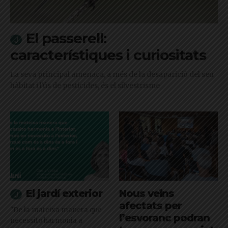
El passerell:
característiques i curiositats
La seva principal amenaça, a més de la desaparició del seu
hàbitat i l'ús de pesticides, és el silvestrisme
El jardí exterior
Nous veïns
afectats per
"De la mateixa manera que
l’esvoranc podran
necessito harmonia a