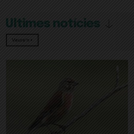
Últimes notícies
Veure'n +