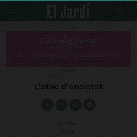
Publicitat
Publicitat
Opinió
Sant Gervasi
L’atac d’ansietat
Per
El Jardí
2
min.