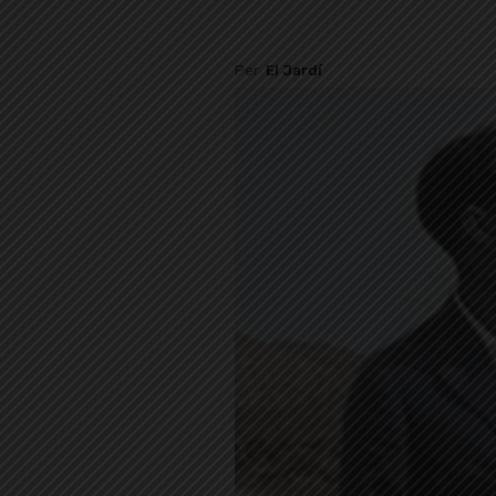
Per
El Jardí