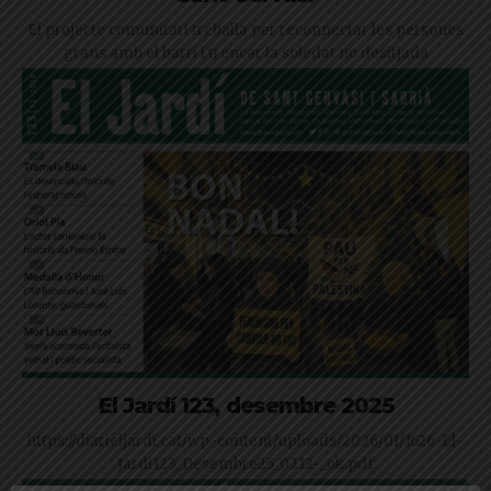
El projecte comunitari treballa per reconnectar les persones
grans amb el barri i trencar la soledat no desitjada
El Jardí 123, desembre 2025
https://diarieljardi.cat/wp-content/uploads/2026/01/1626-El-
Jardi123_Desembre25_0212-_ok.pdf