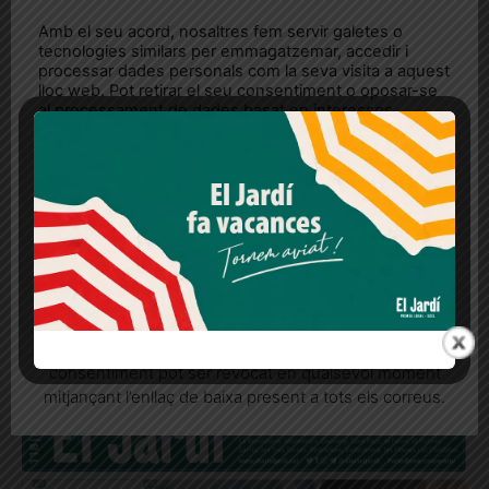
Amb el seu acord, nosaltres fem servir galetes o
tecnologies similars per emmagatzemar, accedir i
processar dades personals com la seva visita a aquest
lloc web. Pot retirar el seu consentiment o oposar-se
al processament de dades basat en interessos
legítims en qualsevol moment fent clic a "Ajustos de
cookies" o a la nostra Política de privacitat en aquest
lloc web. Si cliques "acceptar" dones el teu
consentiment
Més informació
Acceptar
Rebutjar tot
Quan l’usuari crea un compte al Diari el Jardí, dona el
El Jardí 119, juliol de 2025
seu consentiment explícit per rebre comunicacions
informatives relacionades amb el servei. Aquest
https://diarieljardi.cat/wp-
consentiment pot ser revocat en qualsevol moment
content/uploads/2025/06/El_Jardi_119_Juliol25_ok.pdf
mitjançant l’enllaç de baixa present a tots els correus.