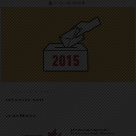
10 de juny de 2015
Publicat el 10.6.2015 9:30
notícies del barri
Jesús Mestre