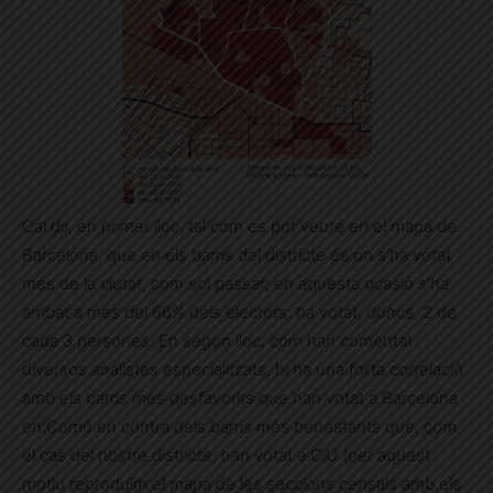
Cal dir, en primer lloc, tal com es pot veure en el mapa de
Barcelona, que en els barris del districte és on s’ha votat
més de la ciutat, com sol passar; en aquesta ocasió s’ha
arribat a més del 66% dels electors: ha votat, doncs, 2 de
cada 3 persones. En segon lloc, com han comentat
diversos analistes especialitzats, hi ha una forta correlació
amb els barris més desfavorits que han votat a Barcelona
en Comú en contra dels barris més benestants que, com
el cas del nostre districte, han votat a CiU (per aquest
motiu reproduïm el mapa de les seccions censals amb els