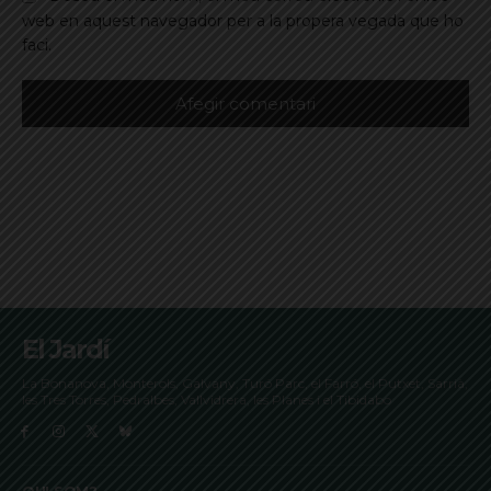
web en aquest navegador per a la propera vegada que ho
faci.
El Jardí
La Bonanova, Monterols, Galvany, Turó Parc, el Farró, el Putxet, Sarrià,
les Tres Torres, Pedralbes, Vallvidrera, les Planes i el Tibidabo