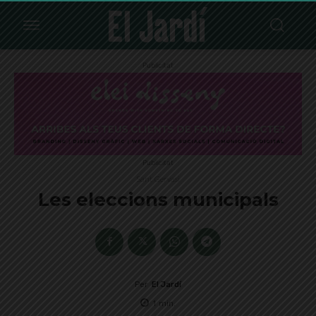
Publicitat
Publicitat
Sant Gervasi
Les eleccions municipals
Per
El Jardí
1
min.