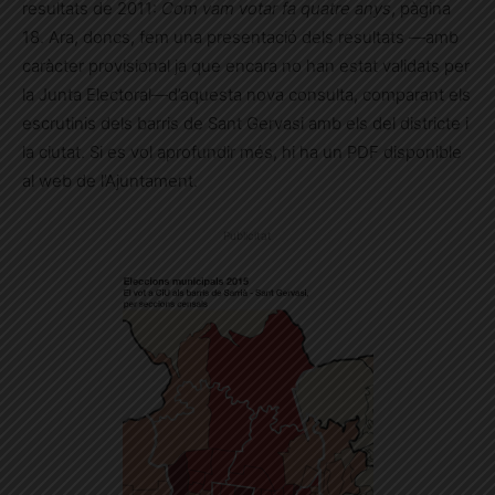
resultats de 2011:
Com vam votar fa quatre anys
, pàgina
18. Ara, doncs, fem una presentació dels resultats —amb
caràcter provisional ja que encara no han estat validats per
la Junta Electoral—d’aquesta nova consulta, comparant els
escrutinis dels barris de Sant Gervasi amb els del districte i
la ciutat. Si es vol aprofundir més, hi ha un PDF disponible
al web de l’Ajuntament.
Publicitat