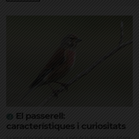
El passerell:
característiques i curiositats
La seva principal amenaça, a més de la desaparició del seu