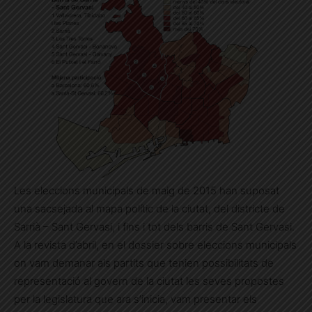
Les eleccions municipals de maig de 2015 han suposat
una sacsejada al mapa polític de la ciutat, del districte de
Sarrià – Sant Gervasi, i fins i tot dels barris de Sant Gervasi.
A la revista d’abril, en el dossier sobre eleccions municipals
on vam demanar als partits que tenien possibilitats de
representació al govern de la ciutat les seves propostes
per la legislatura que ara s’inicia, vam presentar els