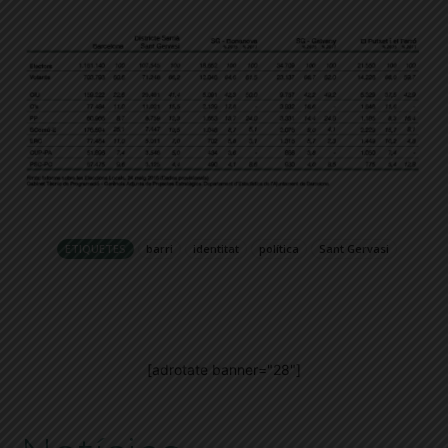
ETIQUETES
barri
identitat
política
Sant Gervasi
[adrotate banner="28"]