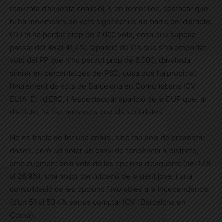
resultats d’aquesta coalició). I, en tercer lloc, destacar que
hi ha moviments de vots significatius als barris del districte:
CiU hi ha perdut prop de 2.000 vots, cosa que suposa
passar del 48 al 41,4%; l’aparició de C’s que s’ha emportat
vots del PP que n’ha perdut prop de 6.000; davallada
similar en percentatges del PSC, cosa que ha propiciat
l’increment de vots de Barcelona en Comú (abans ICV-
EUIA-E) i d’ERC, i l’espectacular aparició de la CUP que, al
districte, ha tret més vots que els socialistes.
No es tracta de fer una anàlisi, sinó tan sols de presentar
dades, però cal notar un canvi de tendència al districte,
amb augment dels vots de les opcions d’esquerra (del 17,8
al 26,9%), una major participació de la gent jove, i una
consolidació de les opcions favorables a la independència
(d’un 51 al 53,4% sense comptar ICV i Barcelona en
Comú).