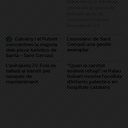
L’Ajuntament de Barcelona
aprova una proposició de
Junts per ajudar els
comerços afectats per
l'esvoranc de l'L9
Galvany i el Putxet
L’esvoranc de Sant
Gervasi: una gestió
concentren la majoria
exemplar
dels pisos turístics de
Sarrià – Sant Gervasi
L’avinguda J.V. Foix es
“Quan la sanitat
tallarà al trànsit per
esdevé refugi”: el Palau
tasques de
Robert mostra l’acollida
manteniment
d’infants palestins en
hospitals catalans