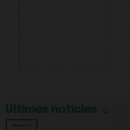
Últimes notícies
Veure'n +