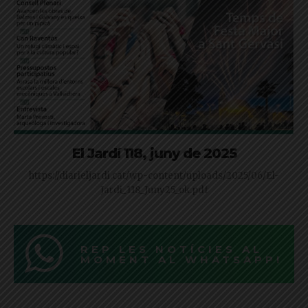
El Jardí 118, juny de 2025
https://diarieljardi.cat/wp-content/uploads/2025/06/El-
Jardi_118_Juny25_ok.pdf
REP LES NOTÍCIES AL
MOMENT AL WHATSAPP!