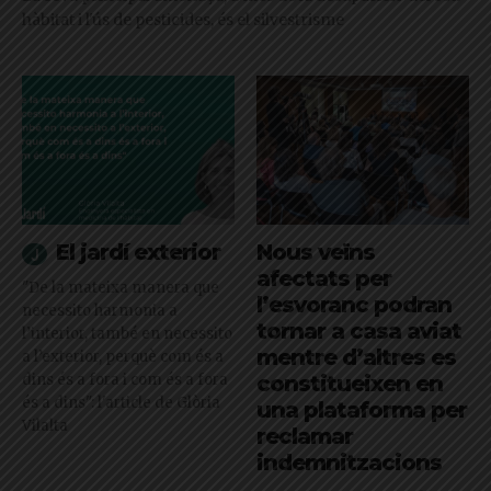
hàbitat i l'ús de pesticides, és el silvestrisme
El jardí exterior
Nous veïns
afectats per
"De la mateixa manera que
l’esvoranc podran
necessito harmonia a
tornar a casa aviat
l’interior, també en necessito
mentre d’altres es
a l’exterior, perquè com és a
dins és a fora i com és a fora
constitueixen en
és a dins": l'article de Glòria
una plataforma per
Vilalta
reclamar
indemnitzacions