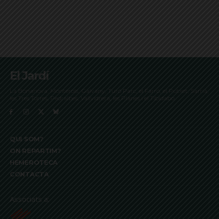
El Jardí
La Bonanova, Monterols, Galvany, Turó Parc, el Farró, el Putxet, Sarrià,
les Tres Torres, Pedralbes, Vallvidrera, les Planes i el Tibidabo
QUI SOM?
ON REPARTIM?
HEMEROTECA
CONTACTA
Associats a: