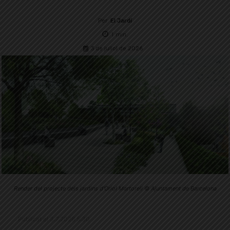
Per
El Jardí
1
min.
3 de juliol de 2026
Render del projecte dels jardins d'Oriol Martorell © Ajuntament de Barcelona
Publicat el 3.7.2026 5:30