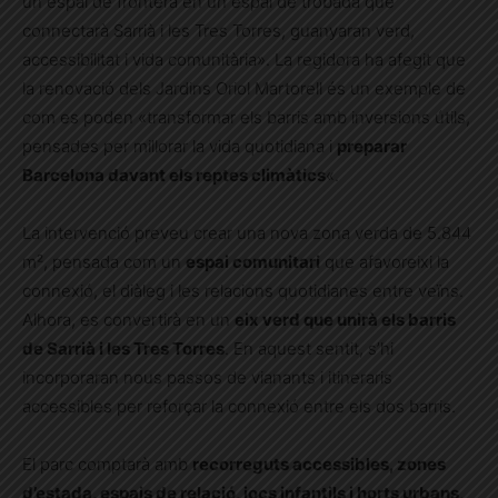
un espai de frontera en un espai de trobada que
connectarà Sarrià i les Tres Torres, guanyaran verd,
accessibilitat i vida comunitària». La regidora ha afegit que
la renovació dels Jardins Oriol Martorell és un exemple de
com es poden «transformar els barris amb inversions útils,
pensades per millorar la vida quotidiana i
preparar
Barcelona davant els reptes climàtics
«.
La intervenció preveu crear una nova zona verda de 5.844
m², pensada com un
espai comunitari
que afavoreixi la
connexió, el diàleg i les relacions quotidianes entre veïns.
Alhora, es convertirà en un
eix verd que unirà els barris
de Sarrià i les Tres Torres
. En aquest sentit, s’hi
incorporaran nous passos de vianants i itineraris
accessibles per reforçar la connexió entre els dos barris.
El parc comptarà amb
recorreguts accessibles, zones
d’estada, espais de relació, jocs infantils i horts urbans
,