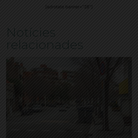
[adrotate banner="28"]
Notícies
relacionades