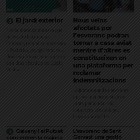
El jardí exterior
Nous veïns
afectats per
"De la mateixa manera que
l’esvoranc podran
necessito harmonia a
tornar a casa aviat
l’interior, també en necessito
mentre d’altres es
a l’exterior, perquè com és a
dins és a fora i com és a fora
constitueixen en
és a dins": l'article de Glòria
una plataforma per
Vilalta
reclamar
indemnitzacions
L’Ajuntament de Barcelona
aprova una proposició de
Junts per ajudar els
comerços afectats per
l'esvoranc de l'L9
Galvany i el Putxet
L’esvoranc de Sant
Gervasi: una gestió
concentren la majoria