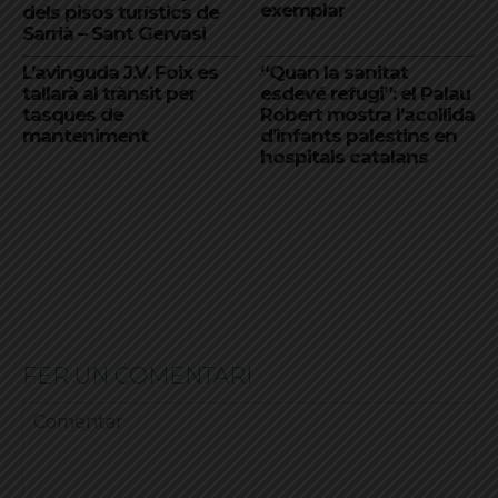
exemplar
dels pisos turístics de
Sarrià – Sant Gervasi
L’avinguda J.V. Foix es
“Quan la sanitat
tallarà al trànsit per
esdevé refugi”: el Palau
tasques de
Robert mostra l’acollida
manteniment
d’infants palestins en
hospitals catalans
FER UN COMENTARI