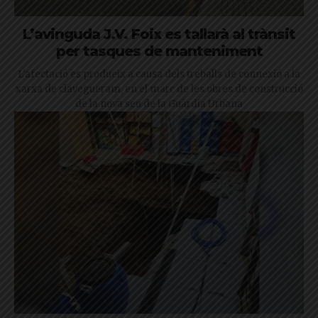
L’avinguda J.V. Foix es tallarà al trànsit
per tasques de manteniment
L'afectació es produeix a causa dels treballs de connexió a la
xarxa de clavegueram, en el marc de les obres de construcció
de la nova seu de la Guàrdia Urbana