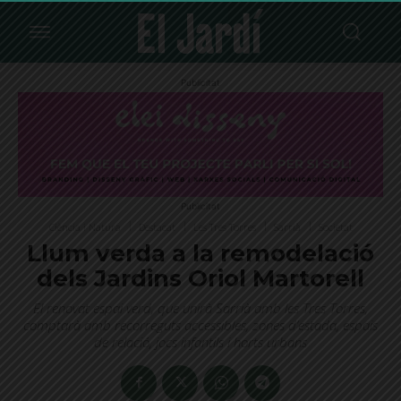
Publicitat
Publicitat
Ciència i Natura
Destacat
Les Tres Torres
Sarrià
Societat
Llum verda a la remodelació
dels Jardins Oriol Martorell
El renovat espai verd, que unirà Sarrià amb les Tres Torres,
comptarà amb recorreguts accessibles, zones d’estada, espais
de relació, jocs infantils i horts urbans