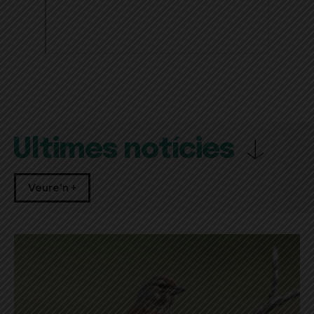
Últimes notícies
Veure'n +