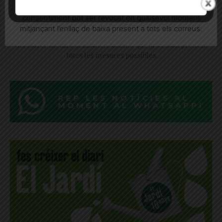
de l’L8 asfixia els botiguers del carrer
informatives relacionades amb el servei. Aquest
consentiment pot ser revocat en qualsevol moment
Muntaner
mitjançant l’enllaç de baixa present a tots els correus.
Els comerciants denuncien una situació "insostenible" pel tall
del carrer mentre el Districte afirma que ja s'estan prenent
totes les mesures possibles
REP LES NOTÍCIES AL
MOMENT AL WHATSAPP!