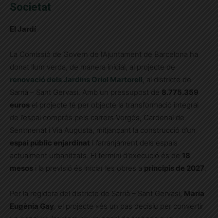
Societat
El Jardí
La Comissió de Govern de l’Ajuntament de Barcelona ha
donat llum verda, de manera inicial, al projecte de
renovació dels Jardins Oriol Martorell
, al districte de
Sarrià – Sant Gervasi. Amb un pressupost de
8.775.359
euros
el projecte té per objecte la transformació integral
de l’espai comprés pels carrers Vergós, Cardenal de
Sentmenat i Via Augusta, mitjançant la construcció d’un
espai públic enjardinat
i l’arranjament dels espais
actualment urbanitzats. El termini d’execució és de
18
mesos
i la previsió és iniciar les obres a
principis de 2027
.
Per la regidora del districte de Sarrià – Sant Gervasi,
Maria
Eugènia Gay
, el projecte «és un pas decisiu per convertir