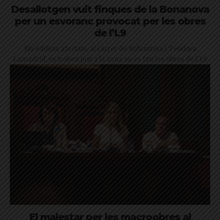
Desallotgen vuit finques de la Bonanova
per un esvoranc provocat per les obres
de l’L9
Els edificis afectats, al carrer de Rubinstein i Teodora
Lamadrid, es troben just a la zona on es fan les obres de l'L9
El malestar per les macroobres al