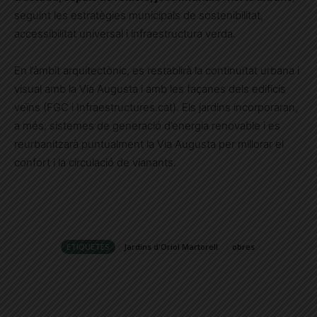
seguint les estratègies municipals de sostenibilitat,
accessibilitat universal i infraestructura verda.
En l’àmbit arquitectònic, es restablirà la continuïtat urbana i
visual amb la Via Augusta i amb les façanes dels edificis
veïns (FGC i Infraestructures.cat). Els jardins incorporaran,
a més, sistemes de generació d’energia renovable i es
reurbanitzarà puntualment la Via Augusta per millorar el
confort i la circulació de vianants.
ETIQUETES
Jardins d'Oriol Martorell
obres