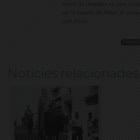
sortint de l’església de Sant Vice
per la placeta del Roser, el carrer
punt d’inici.
ETIQUETE
Notícies relacionades