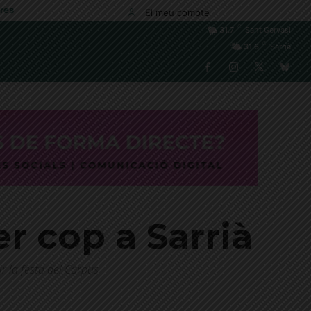
res
El meu compte
C
31.7
Sant Gervasi
C
31.6
Sarrià
r cop a Sarrià
ir la festa del Corpus