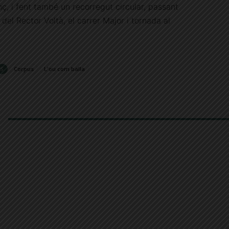
nç, i fent també un recorregut circular, passant
 del Rector Voltà, el carrer Major i tornada al
S
Corpus
L'ou com balla