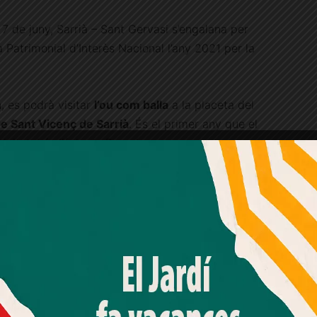
 7 de juny, Sarrià – Sant Gervasi s’engalana per
 Patrimonial d’Interès Nacional l’any 2021 per la
, es podrà visitar
l’ou com balla
a la placeta del
e Sant Vicenç de Sarrià
. És el primer any que el
vitat, i és l’únic de Barcelona que es pot veure
 celebrat, ja que és un acte emblemàtic del
 l’any 1636, i sent l’única regió del món on
radició.
Amb el seu acord, nosaltres fem servir galetes o
tecnologies similars per emmagatzemar, accedir i
processar dades personals com la seva visita a aquest lloc
odria venir de la imatge de l’eucaristia en el
web. Pot retirar el seu consentiment o oposar-se al
bolisme entre l’ou i la fertilitat en plena
processament de dades basat en interessos legítims en
qualsevol moment fent clic a "Ajustos de cookies" o a la
u justament en aquesta estació de l’any dona
nostra Política de privacitat en aquest lloc web. Si cliques
.
"acceptar" dones el teu consentiment