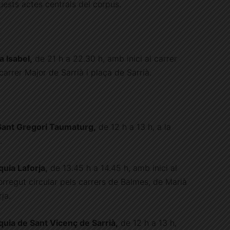
uests actes centrals del corpus.
 Isabel,
de 21 h a 22.30 h, amb inici al carrer
carrer Major de Sarrià i plaça de Sarrià.
Sant Gregori Taumaturg,
de 12 h a 13 h, a la
.
uia Laforja,
de 13.45 h a 14.45 h, amb inici al
corregut circular pels carrers de Balmes, de Marià
rja.
uia de Sant Vicenç de Sarrià,
de 12 h a 13 h,