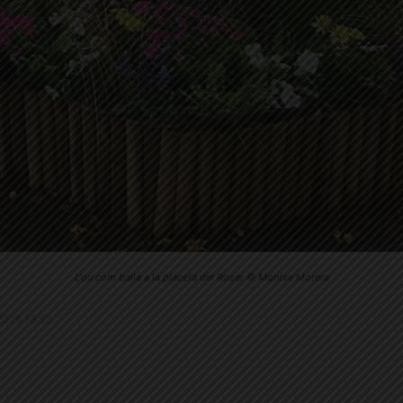
L'ou com balla a la placeta del Roser © Montse Morera
.2026 13:55