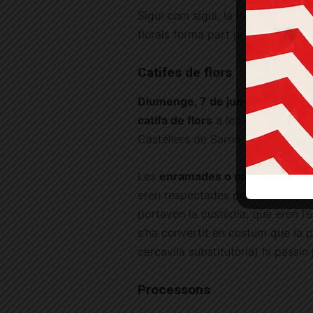
Sigui com sigui, la imatge de l’
florals forma part ja de l’imaginari
Catifes de flors
Diumenge, 7 de juny,
de les 8.00
catifa de flors
a les escales de la
Castellers de Sarrià.
Les
enramades o catifes de flor
eren respectades per tots els par
portaven la custòdia, que eren l’
s’ha convertit en costum que la p
cercavila substitutòria) hi passin 
Processons