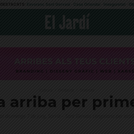
DESTACATS:
Esvoranc Sant Gervasi
·
Casa Orlandai
·
Inseguretat
·
Ob
Cultura
Destacat
Districte
a arriba per prime
 al diumenge 7 de juny, Sarrià – Sant Gervasi s’engalana per acoll