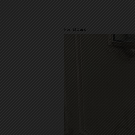
Per
El Jardí