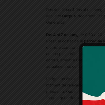
Des del dijous 4 fins al diumenge
acollir el
Corpus
, declarada Festa
Generalitat.
Del 4 al 7 de juny,
de 9.30 a 20 h
Roser, al costat de la
parròquia d
districte compta amb aquesta acti
en una plaça pública. Un fet molt
corpus, arrelat a Catalunya des de
actualment es conserva aquesta t
L’origen no és clar. Es creu que p
moment de l’elevació. O bé del sim
primavera. Que es faci ballar l’o
força a qui defensa aquesta visió