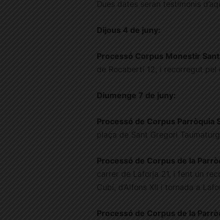
Dues dates seran testimonis d’aq
Dijous 4 de juny:
Processó Corpus Monestir Santa
de Rocabertí 12, i recorregut pel 
Diumenge 7 de juny:
Processó de Corpus Parròquia 
plaça de Sant Gregori Taumaturg
Processó de Corpus de la Parròq
carrer de Laforja 21, i fent un re
Cubí, d’Alfons XII i tornada a Lafo
Processó de Corpus de la Parròq