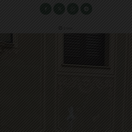
2
min.