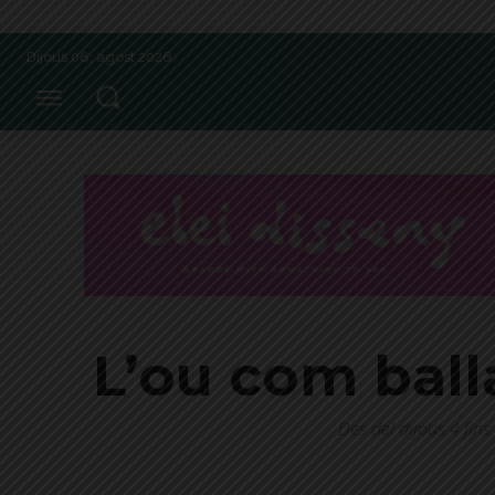
Dijous 06, agost 2026
L’ou com ball
Des del dijous 4 fins