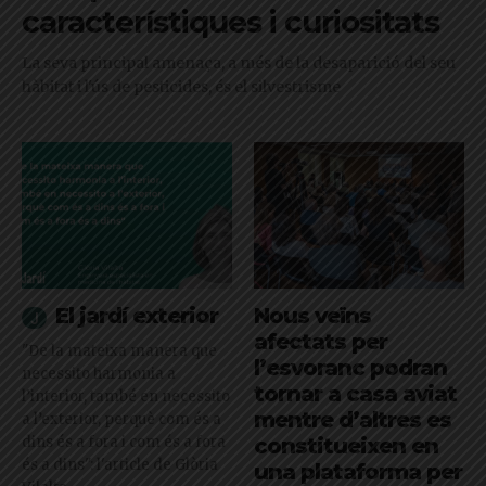
característiques i curiositats
La seva principal amenaça, a més de la desaparició del seu
hàbitat i l'ús de pesticides, és el silvestrisme
El jardí exterior
Nous veïns
afectats per
"De la mateixa manera que
l’esvoranc podran
necessito harmonia a
tornar a casa aviat
l’interior, també en necessito
mentre d’altres es
a l’exterior, perquè com és a
dins és a fora i com és a fora
constitueixen en
és a dins": l'article de Glòria
una plataforma per