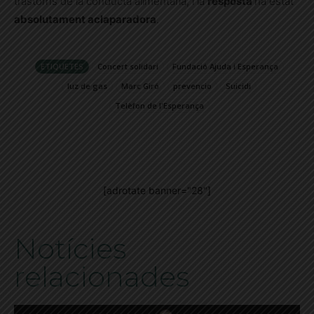
trastorns de la conducta alimentària, i la
resposta
ha estat
absolutament aclaparadora
.
ETIQUETES
Concert solidari
Fundació Ajuda i Esperança
luz de gas
Marc Giró
prevencio
Suicidi
Telèfon de l'Esperança
[adrotate banner="28"]
Notícies
relacionades