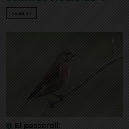
Veure'n +
El passerell: