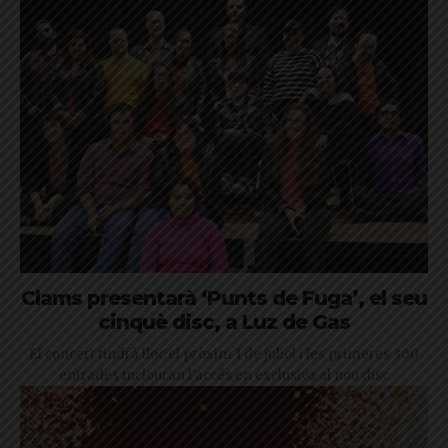
Clams presentarà ‘Punts de Fuga’, el seu
cinquè disc, a Luz de Gas
El concert tindrà lloc el pròxim 1 de juliol i les primeres 300
entrades inclouran l'accés en exclusiva al nou disc