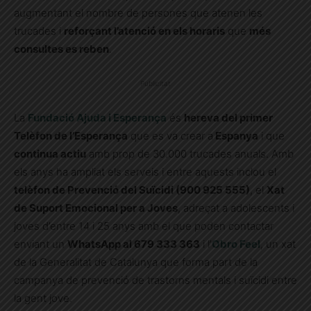
augmentant el nombre de persones que atenen les
trucades i
reforçant l’atenció en els horaris
que
més
consultes es reben
.
Publicitat
La
Fundació Ajuda i Esperança
és
hereva del primer
Telèfon de l’Esperança
que es va crear a
Espanya
i que
continua actiu
amb prop de 30.000 trucades anuals. Amb
els anys ha ampliat els serveis i entre aquests inclou el
telèfon de Prevenció del Suïcidi (900 925 555)
, el
Xat
de Suport Emocional per a Joves
, adreçat a adolescents i
joves d’entre 14 i 25 anys amb el que poden contactar
enviant un
WhatsApp al 679 333 363
i l’
Obro Feel
, un xat
de la Generalitat de Catalunya que forma part de la
campanya de prevenció de trastorns mentals i suïcidi entre
la gent jove.