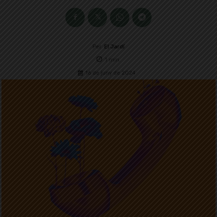
Per
El Jardí
1
min.
16 de juny de 2024