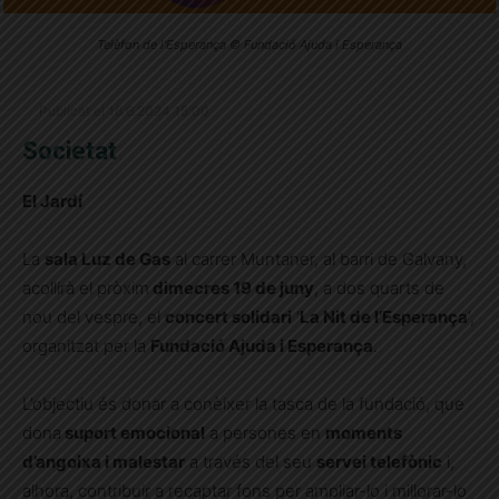
Telèfon de l'Esperança © Fundació Ajuda i Esperança
Publicat el 16.6.2024 15:00
Societat
El Jardí
La
sala Luz de Gas
al carrer Muntaner, al barri de Galvany,
acollirà el pròxim
dimecres 19 de juny
, a dos quarts de
nou del vespre, el
concert solidari
‘
La Nit de l’Esperança
‘,
organitzat per la
Fundació Ajuda i Esperança
.
L’objectiu és donar a conèixer la tasca de la fundació, que
dona
suport emocional
a persones en
moments
d’angoixa i malestar
a través del seu
servei telefònic
i,
alhora, contribuir a recaptar fons per ampliar-lo i millorar-lo