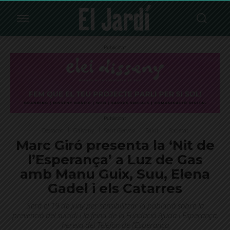
Publicitat
Publicitat
Destacat
Galvany
Sant Gervasi
Salut
Societat
Marc Giró presenta la ‘Nit de
l’Esperança’ a Luz de Gas
amb Manu Guix, Suu, Elena
Gadel i els Catarres
Serà el 19 de juny per sensibilitzar la població sobre la
prevenció del suïcidi i la feina de la Fundació Ajuda i Esperança,
hereva del Telèfon de l’Esperança