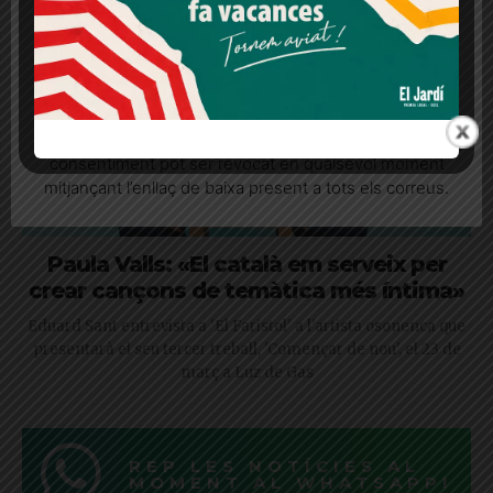
Més informació
Acceptar
Rebutjar tot
Quan l’usuari crea un compte al Diari el Jardí, dona el
seu consentiment explícit per rebre comunicacions
informatives relacionades amb el servei. Aquest
consentiment pot ser revocat en qualsevol moment
mitjançant l’enllaç de baixa present a tots els correus.
Paula Valls: «El català em serveix per
crear cançons de temàtica més íntima»
Eduard Sant entrevista a 'El Faristol' a l'artista osonenca que
presentarà el seu tercer treball, 'Començar de nou', el 23 de
març a Luz de Gas
REP LES NOTÍCIES AL
MOMENT AL WHATSAPP!