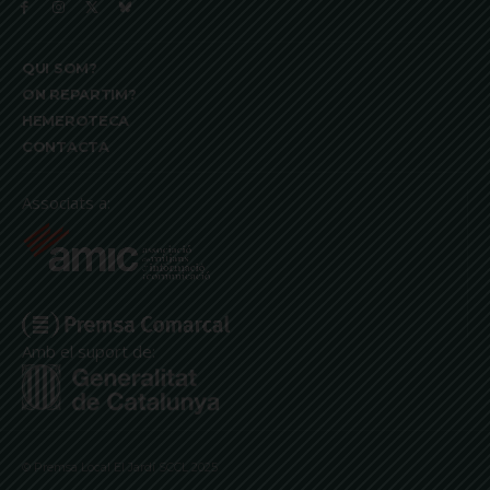
QUI SOM?
ON REPARTIM?
HEMEROTECA
CONTACTA
Associats a:
Amb el suport de:
© Premsa Local El Jardí SCCL 2025