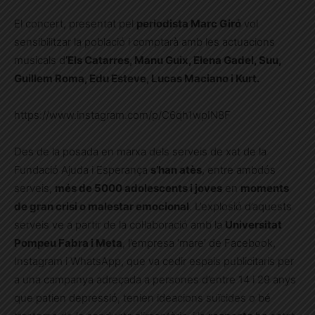
El concert, presentat pel
periodista Marc Giró
vol
sensibilitzar la població i comptarà amb les actuacions
musicals d
’Els Catarres, Manu Guix, Elena Gadel, Suu,
Guillem Roma, Edu Esteve, Lucas Maciano i Kurt.
https://www.instagram.com/p/C6qh1wpIN8F
Des de la posada en marxa dels serveis de xat de la
Fundació Ajuda i Esperança
s’han atès
, entre ambdós
serveis,
més de 5000 adolescents i joves
en
moments
de gran crisi o malestar emocional
. L’explosió d’aquests
serveis ve a partir de la col·laboració amb la
Universitat
Pompeu Fabra i Meta
, l’empresa ‘mare’ de Facebook,
Instagram i WhatsApp, que va cedir espais publicitaris per
a una campanya adreçada a persones d’entre 14 i 29 anys
que patien depressió, tenien ideacions suïcides o bé