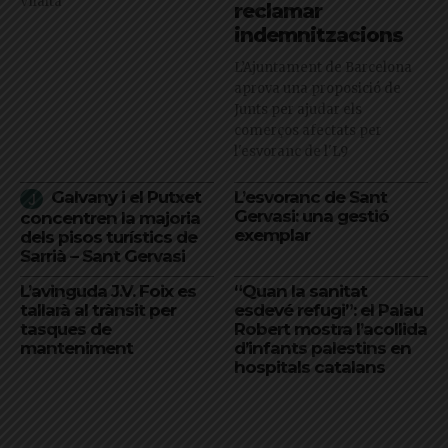
Vilalta
reclamar
indemnitzacions
L’Ajuntament de Barcelona
aprova una proposició de
Junts per ajudar els
comerços afectats per
l'esvoranc de l'L9
Galvany i el Putxet
L’esvoranc de Sant
Gervasi: una gestió
concentren la majoria
exemplar
dels pisos turístics de
Sarrià – Sant Gervasi
L’avinguda J.V. Foix es
“Quan la sanitat
tallarà al trànsit per
esdevé refugi”: el Palau
tasques de
Robert mostra l’acollida
manteniment
d’infants palestins en
hospitals catalans