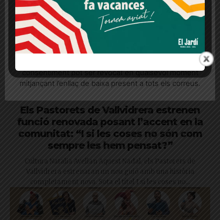
Més informació
Acceptar
Rebutjar tot
Quan l’usuari crea un compte al Diari el Jardí, dona el
seu consentiment explícit per rebre comunicacions
informatives relacionades amb el servei. Aquest
consentiment pot ser revocat en qualsevol moment
mitjançant l’enllaç de baixa present a tots els correus.
Els Pastorets de Vallvidrera estrenen
funció renovada posant l’accent en la
comunitat: “I si les coses no són com
sempre les hem pensat?”
Cultura Natalia Avellan Aquest Nadal, els Pastorets de
Vallvidrera estrenaran un nou guió amb una història
completament nova. Sota el títol I si les coses no...