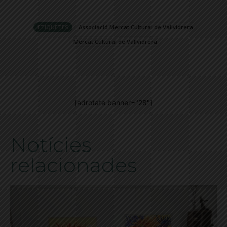
ETIQUETES
Associació Mercat Cultural de Vallvidrera
Mercat Cultural de Vallvidrera
[adrotate banner="28"]
Notícies
relacionades