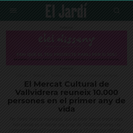
Publicitat
Publicitat
Cultura
Destacat
Societat
Vallvidrera, el Tibidabo i les Planes
El Mercat Cultural de
Vallvidrera reuneix 10.000
persones en el primer any de
vida
Per l'antic mercat municipal, que va estar tancat tretze anys,
han passat en el darrer any prop de 10.000 persones i es
comptabilitzen 427 cessions d'espais a 17 col·lectius diferents