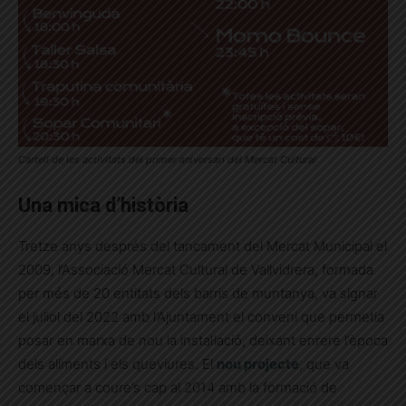
Cartell de les activitats del primer aniversari del Mercat Cultural
Una mica d’història
Tretze anys després del tancament del Mercat Municipal el
2009, l’Associació Mercat Cultural de Vallvidrera, formada
per més de 20 entitats dels barris de muntanya, va signar
el juliol del 2022 amb l’Ajuntament el conveni que permetia
posar en marxa de nou la instal·lació, deixant enrere l’època
dels aliments i els queviures. El
nou projecte
, que va
començar a coure’s cap al 2014 amb la formació de