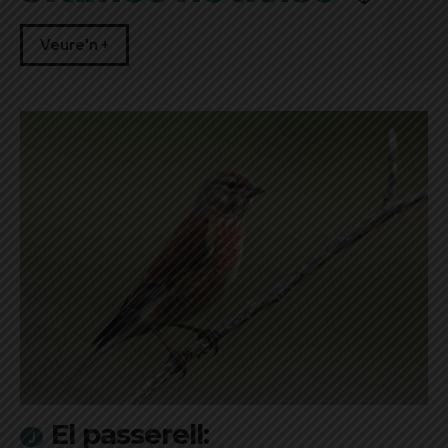
Veure'n +
El passerell: