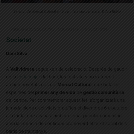
Exterior del Mercat Cultural amb gent fent cua per entrar © Ana Rubió
Publicat el 25.9.2023 7:00 · Actualitzat el 6.10.2023 19:24
Societat
Dani Silva
A
Vallvidrera
segueixen de celebració. Després de gaudir
de la
festa major
del barri, les festivitats no s’aturen i
arriben novetats des del
Mercat Cultural
, que bufa les
espelmes del
primer any de vida
de
gestió comunitària
del centre. Per commemorar aquest fet, s’organitzarà una
jornada plena d’activitats gratuïtes el divendres 6 d’octubre
a la tarda, que acabarà amb un sopar popular comunitari,
amb la intenció de continuar promovent el teixit social dels
barris de muntanya.