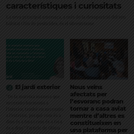
característiques i curiositats
La seva principal amenaça, a més de la desaparició del seu
hàbitat i l'ús de pesticides, és el silvestrisme
El jardí exterior
Nous veïns
afectats per
"De la mateixa manera que
l’esvoranc podran
necessito harmonia a
tornar a casa aviat
l’interior, també en necessito
mentre d’altres es
a l’exterior, perquè com és a
dins és a fora i com és a fora
constitueixen en
és a dins": l'article de Glòria
una plataforma per