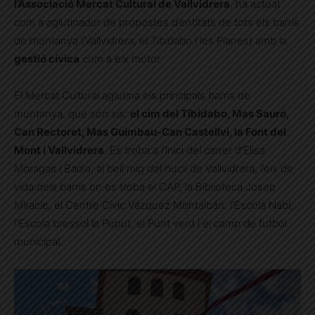
l’Associació Mercat Cultural de Vallvidrera
, ha actuat
com a aglutinador de propostes d’entitats de tots els barris
de muntanya (Vallvidrera, el Tibidabo i les Planes) amb la
gestió cívica
com a eix motor.
El Mercat Cultural aglutina els principals barris de
muntanya, que són sis:
el cim del Tibidabo, Mas Sauró,
Can Rectoret, Mas Guimbau-Can Castellví, la Font del
Mont i Vallvidrera
. Es troba a l’inici del carrer d’Elisa
Moragas i Badia, al bell mig del nucli de Vallvidrera, l’eix de
vida dels barris on es troba el CAP, la Biblioteca Josep
Miracle, el Centre Cívic Vázquez Montalbán, l’Escola Nabí,
l’Escola bressol la Puput, el Punt verd i el camp de futbol
municipal.