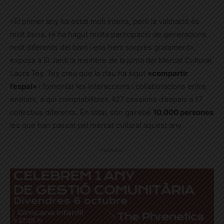
«El primer any ha estat molt intens, però la valoració és
molt bona. Hi ha hagut molta participació de generacions
molt diferents del barri i ens hem sorprès gratament»,
exposa a El Jardí la membre de la junta del Mercat Cultural,
Laura Tey. Tey creu que la clau ha sigut
«compartir
l’espai»
i fomentar les interaccions i col·laboracions entre
entitats, a qui comptabilitzen 427 cessions d’espais a 17
col·lectius diferents. En total, són gairebé
10.000 persones
les que han passat pel mercat cultural aquest any.
Publicitat