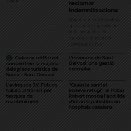
Vilalta
reclamar
indemnitzacions
L’Ajuntament de Barcelona
aprova una proposició de
Junts per ajudar els
comerços afectats per
l'esvoranc de l'L9
Galvany i el Putxet
L’esvoranc de Sant
Gervasi: una gestió
concentren la majoria
exemplar
dels pisos turístics de
Sarrià – Sant Gervasi
L’avinguda J.V. Foix es
“Quan la sanitat
tallarà al trànsit per
esdevé refugi”: el Palau
tasques de
Robert mostra l’acollida
manteniment
d’infants palestins en
hospitals catalans