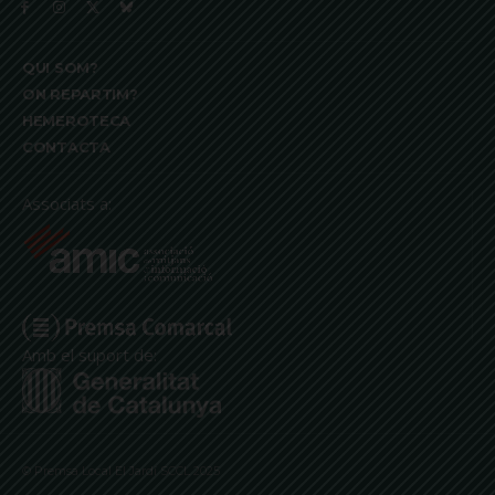
QUI SOM?
ON REPARTIM?
HEMEROTECA
CONTACTA
Associats a:
Amb el suport de:
© Premsa Local El Jardí SCCL 2025