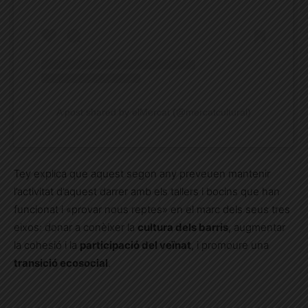
A post shared by elMercat (@mercatcultural)
Tey explica que aquest segon any preveuen mantenir
l’activitat d’aquest darrer amb els tallers i bocins que han
funcionat i «provar nous reptes» en el marc dels seus tres
eixos: donar a conèixer la
cultura dels barris
, augmentar
la cohesió i la
participació del veïnat
, i promoure una
transició ecosocial
.