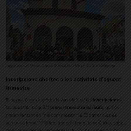
Inauguració del Mercat Cultural © Associació Mercat Cultural Vallvidrera
Inscripcions obertes a les activitats d’aquest
trimestre
El passat 6 de setembre ja van obrir-se les
inscripcions
a
les activitats d’aquest
primer trimestre del curs
, que es
poden fer tant en línia com presencial. El darrer curs es
van dur a terme 17 tallers troncals (com de ceràmica, salsa,
cistelleria o herbes remeieres) i 36 bocins, a més de 22