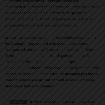
anomenen actuacions d’urbanisme tàctic per a
implementar de forma ràpida carrils bici i ampliar voreres
per als vianants, ja que és la manera de garantir el
distanciament social sense perjudicar la salut amb un
augment de la contaminació del cotxe privat.
És una mesura que veuen imprescindible a llocs com
la
Via Augusta
, “que permet amb poques actuacions
tàctiques adaptar un carril per sentit” a l’ús de bicicletes
de forma immediata. Així, reivindiquen que el carril
s’instauri de forma immediata en els propers dies amb
actuacions inicialment provisionals per després mantenir
un carril bici definitiu en el futur: “
Si no volem passar del
confinament a casa al confinament al cotxe, aquesta
distribució haurà de canviar”
ETIQUETES
Bicicletada Confinada
Carril bici
Coronavirus