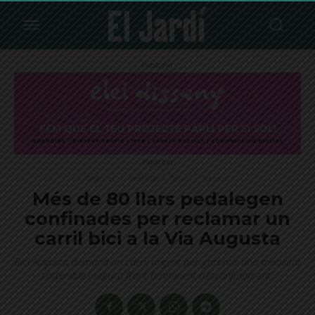
Publicitat
Publicitat
Destacat
Districte
Salut
Societat
Més de 80 llars pedalegen
confinades per reclamar un
carril bici a la Via Augusta
Bici Augusta demana un carril urgent per garantir una mobilitat
sostenible i segura front l’imminent desconfinament