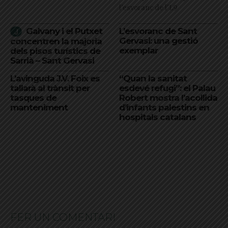
l'esvoranc de l'L9
Galvany i el Putxet
L’esvoranc de Sant
Gervasi: una gestió
concentren la majoria
exemplar
dels pisos turístics de
Sarrià – Sant Gervasi
L’avinguda J.V. Foix es
“Quan la sanitat
tallarà al trànsit per
esdevé refugi”: el Palau
tasques de
Robert mostra l’acollida
manteniment
d’infants palestins en
hospitals catalans
FER UN COMENTARI