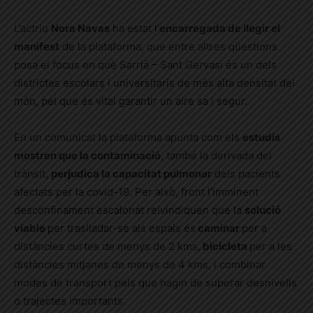
L’actriu
Nora Navas
ha estat l’
encarregada de llegir el
manifest
de la plataforma, que entre altres qüestions
posa el focus en què Sarrià – Sant Gervasi és un dels
districtes escolars i universitaris de més alta densitat del
món, pel que és vital garantir un aire sa i segur.
En un comunicat la plataforma apunta com els
estudis
mostren que la contaminació
, també la derivada del
trànsit,
perjudica la capacitat pulmonar
dels pacients
afectats per la covid-19. Per això, front l’imminent
desconfinament escalonat reivindiquen que la
solució
viable
per traslladar-se als espais é
s
caminar
per a
distàncies curtes de menys de 2 kms,
bicicleta
per a les
distàncies mitjanes de menys de 4 kms, i combinar
modes de transport pels que hagin de superar desnivells
o trajectes importants.