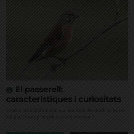
El passerell:
característiques i curiositats
La seva principal amenaça, a més de la desaparició del seu
hàbitat i l'ús de pesticides, és el silvestrisme