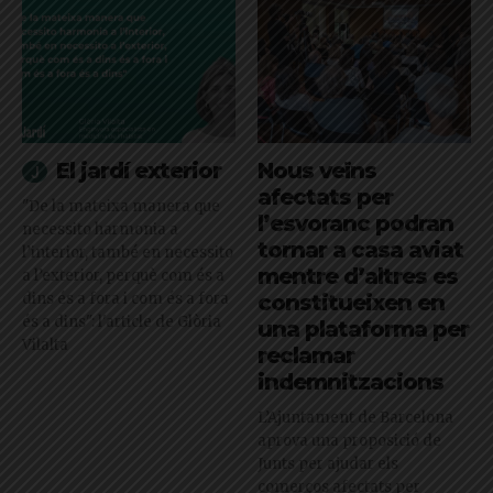
El jardí exterior
Nous veïns
afectats per
"De la mateixa manera que
l’esvoranc podran
necessito harmonia a
tornar a casa aviat
l’interior, també en necessito
mentre d’altres es
a l’exterior, perquè com és a
dins és a fora i com és a fora
constitueixen en
és a dins": l'article de Glòria
una plataforma per
Vilalta
reclamar
indemnitzacions
L’Ajuntament de Barcelona
aprova una proposició de
Junts per ajudar els
comerços afectats per