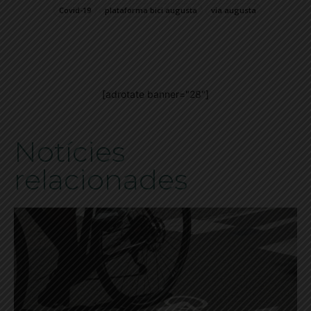
Covid-19
plataforma bici augusta
via augusta
[adrotate banner="28"]
Notícies
relacionades