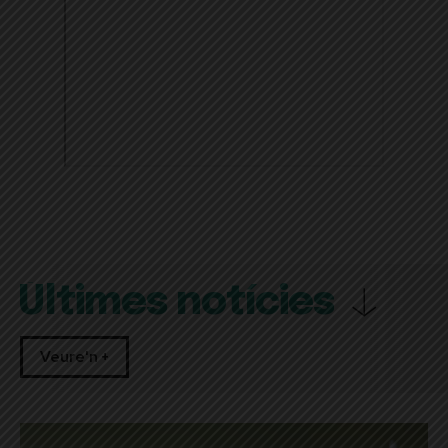
Últimes notícies
Veure'n +