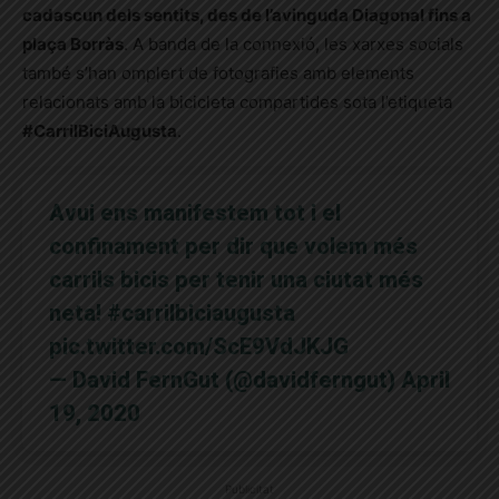
cadascun dels sentits, des de l’avinguda Diagonal fins a
plaça Borràs
. A banda de la connexió, les xarxes socials
també s’han omplert de fotografies amb elements
relacionats amb la bicicleta compartides sota l’etiqueta
#CarrilBiciAugusta
.
Avui ens manifestem tot i el
confinament per dir que volem més
carrils bicis per tenir una ciutat més
neta!
#carrilbiciaugusta
pic.twitter.com/ScE9VdJKJG
— David FernGut (@davidferngut)
April
19, 2020
Publicitat