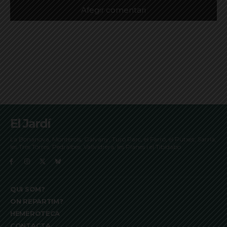
El Jardí
La Bonanova, Monterols, Galvany, Turó Parc, el Farró, el Putxet, Sarrià,
les Tres Torres, Pedralbes, Vallvidrera, les Planes i el Tibidabo
QUI SOM?
ON REPARTIM?
HEMEROTECA
CONTACTA