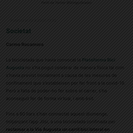
Perfil de Twitter @GringoSkiador
Publicat el 20.4.2020 13:52
Societat
Carme Rocamora
La bicicletada que havia convocat la
Plataforma Bici
Augusta
no s’ha pogut celebrar de manera física tal com
s’havia previst inicialment a causa de les mesures de
confinament que s’estableixen per fer front a la covid-19.
Però a falta de poder-ho fer sobre el carrer, s’ha
aconseguit fer de forma virtual, i amb èxit.
Fins a 80 llars s’han connectat aquest diumenge,
mitjançant l’app Jitsi, a una bicicletada confinada per
reclamar a la Via Augusta un carril bici lateral en