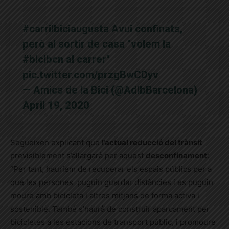
#carrilbiciaugusta
Avui confinats,
però al sortir de casa "volem la
#bicibcn
al carrer"
pic.twitter.com/przgBwCDyv
— Amics de la Bici (@AdlbBarcelona)
April 19, 2020
Segueixen explicant que
l’actual reducció del trànsit
previsiblement s’allargarà per aquest
desconfinament
:
“Per tant, hauríem de recuperar els espais públics per a
que les persones puguin guardar distàncies i es puguin
moure amb bicicleta i altres mitjans de forma activa i
sostenible. També s’haurà de construir aparcament per
bicicletes a les estacions de transport públic, i promoure