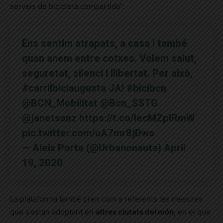
serveis de bicicleta compartida”.
Ens sentim atrapats, a casa i també
quan anem entre cotxes. Volem salut,
seguretat, silenci i llibertat. Per això,
#carrilbiciaugusta
JA!
#bicibcn
@BCN_Mobilitat
@Bcn_SSTG
@janetsanz
https://t.co/IecMZpIRmW
pic.twitter.com/uA7mr8jDws
— Aleix Porta (@Urbanonauta)
April
19, 2020
La plataforma també pren com a referents les mesures
que s’estan adoptant en
altres ciutats del món
, en el que